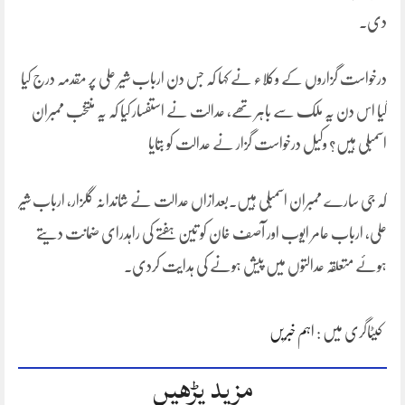
دی۔
درخواست گزاروں کے وکلاء نے کہا کہ جس دن ارباب شیر علی پر مقدمہ درج کیا
گیا اس دن یہ ملک سے باہر تھے، عدالت نے استفسار کیا کہ یہ منتخب ممبران
اسمبلی ہیں؟ وکیل درخواست گزار نے عدالت کو بتایا
کہ جی سارے ممبران اسمبلی ہیں۔بعدازاں عدالت نے شاندانہ گلزار، ارباب شیر
علی، ارباب عامر ایوب اور آصف خان کو تین ہفتے کی راہدرای ضمانت دیتے
ہوئے متعلقہ عدالتوں میں پیش ہونے کی ہدایت کردی۔
کیٹاگری میں :
اہم خبریں
مزید پڑھیں