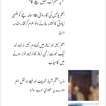
“یہ سسٹم اب نہیں چلے گا”
جہلم پولیس کی کارروائی،10 سالہ بچے کو جنسی
زیادتی کا نشانہ بنانے والا ملزم گرفتار،مقدمہ
درج
جہلم رکشہ اور ٹریلر میں تصادم رکشہ ڈرائیور اور
ایک عورت زخمی ٹریلر کا ڈرائیور فرار ہونے
میں کامیاب
وزیر اعظم شہباز شریف اور فیلڈ مارشل اہم
دورے پر سعودی عرب روانہ