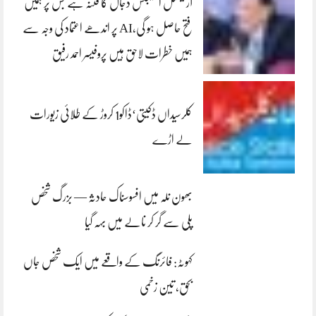
آرٹیفشل انٹلیجنس دجال کا فتنہ ہے جس پر ہمیں
فتح حاصل ہو گی،AI پر اندھے اعتماد کی وجہ سے
ہمیں خطرات لاحق ہیں پروفیسر احمد رفیق
کلرسیداں ڈکیتی‘ڈاکو1 کروڑ کے طلائی زیورات
لے اڑے
بھون نلہ میں افسوسناک حادثہ — بزرگ شخص
پلی سے گر کر نالے میں بہہ گیا
کہوٹہ: فائرنگ کے واقعے میں ایک شخص جاں
بحق، تین زخمی