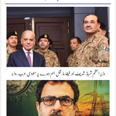
وزیر اعظم شہباز شریف اور فیلڈ مارشل اہم دورے پر سعودی عرب روانہ