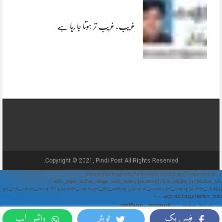
غریب، غریب تر ہوتا جا رہا ہے
Copyright © 2021, Pindi Post All Rights Reserved.
// Show Author Image with Author Name in UrduPaper Theme function
urdu_paper_author_image_with_name($content) { if (is_single()) { $author_id =
get_the_author_meta('ID'); $author_name = get_the_author(); $author_avatar = get_avatar($author_id, 48);
// 48px size image $author_html = '
' . $author_name . '
' . $author_avatar . '
فیس بک
ٹویٹر
واٹس ایپ
'; return $author_html . $content; } return $content; } add_filter('the_content',