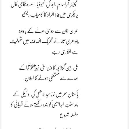
انجینئر قمراسلام راجہ کی کمبوڈیا سے ہنگامی کال
پر چکری میں 16 افراد کا کامیاب ریسکیو
عمران خان سے دوستی ہونے کے باوجود
چودھری نثار نے تحریک انصاف میں شمولیت
سے انکاری رہے
علی امین گنڈاپور کا وزیراعلیٰ خیبرپختونخوا کے
عہدے سے مستعفی ہونے کا اعلان
پاکستان بھر میں نمازِ عیدالاضحی کی ادائیگی کے
بعد سنتِ ابراہیمی کو زندہ رکھتے ہوئے قربانی کا
سلسلہ شروع