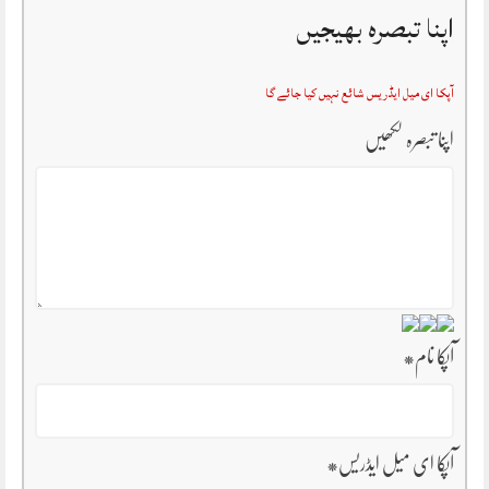
اپنا تبصرہ بھیجیں
آپکا ای میل ایڈریس شائع نہیں کیا جائے گا
اپنا تبصرہ لکھیں
آپکا نام
*
آپکا ای میل ایڈریس
*