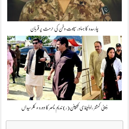
چارسدہ کا بہادر سپوت وطن کی حرمت پر قربان
ڈپٹی کمشنر راولپنڈی کیپٹن(ر) ندیم ناصر کا دورہء کلرسیداں