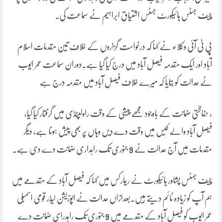
چیف جسٹس ہائیکورٹ جسٹس اشتیاق ابراہیم نے سماعت کی۔
پی ٹی آئی وکلاء نے کہا کہ درخواست گزاروں کے خلاف تین مقدمات اسلام
آباد اور ایک مقدمہ فیصل آباد میں درج کیا گیا ہے۔دوران سماعت عمر ایوب
نے عدالت کو بتایا کہ میرے خلاف فیصل آباد میں مقدمہ درج ہے
، حفاظتی ضمانت کے باوجود مجھے پیشی کے وقت راولپنڈی میں گرفتار کیا گیا،
فیصل آباد والے کیس میں وقت دے دیں وہاں پر بھی پیش ہونا ہے، دیگر
مقدمات میں آج عدالت نے 9 جنوری تک راہداری ضمانت دے دی ہے۔
چیف جسٹس پشاور ہائیکورٹ نے ریمارکس میں کہا کہ فیصل آباد کے مقدمے میں
ہم آپ کو زیادہ ٹائم دیتے ہیں۔بعدازاں عدالت نے اپوزیشن لیڈر قومی اسمبلی
عمر ایوب کو فیصل آباد کے مقدمے میں 9 جنوری تک راہدرای ضمانت دے