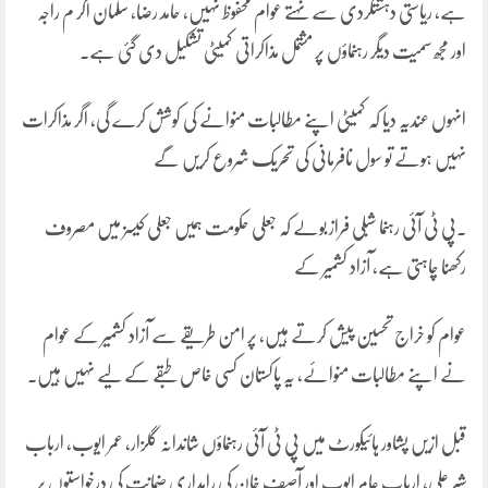
ہے، ریاستی دہشتگردی سے نہتے عوام محفوظ نہیں، حامد رضا، سلمان اکر م راجہ
اور مجھ سمیت دیگر رہنماؤں پر مشتمل مذاکراتی کمیٹی تشکیل دی گئی ہے۔
انہوں عندیہ دیا کہ کمیٹی اپنے مطالبات منوانے کی کوشش کرے گی، اگر مذاکرات
نہیں ہوتے تو سول نافرمانی کی تحریک شروع کریں گے
۔پی ٹی آئی رہنما شبلی فراز بولے کہ جعلی حکومت ہمیں جعلی کیسز میں مصروف
رکھنا چاہتی ہے، آزاد کشمیر کے
عوام کو خراج تحسین پیش کرتے ہیں، پر امن طریقے سے آزاد کشمیر کے عوام
نے اپنے مطالبات منوائے، یہ پاکستان کسی خاص طبقے کے لیے نہیں ہیں۔
قبل ازیں پشاور ہائیکورٹ میں پی ٹی آئی رہنماؤں شاندانہ گلزار، عمر ایوب، ارباب
شیر علی، ارباب عامر ایوب اور آصف خان کی راہداری ضمانت کی درخواستوں پر