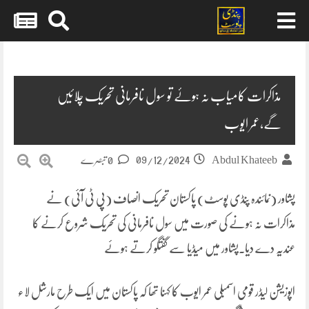
Skip
to
content
مذاکرات کامیاب نہ ہوئے تو سول نافرمانی تحریک چلائیں
گے،عمر ایوب
09/12/2024
Abdul Khateeb
0 تبصرے
پشاور (نمائندہ پنڈی پوسٹ) پاکستان تحریک انصاف (پی ٹی آئی) نے
مذاکرات نہ ہونے کی صورت میں سول نافرمانی کی تحریک شروع کرنے کا
عندیہ دے دیا۔پشاور میں میڈیا سے گفتگو کرتے ہوئے
اپوزیشن لیڈر قومی اسمبلی عمر ایوب کا کہنا تھا کہ پاکستان میں ایک طرح مارشل لاء