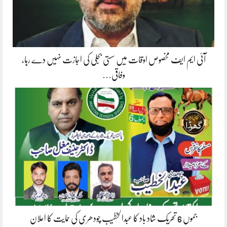
آئی ایم ایف مخصوص اوقات میں سستی بجلی کی اجازت نہیں دے رہا،
وفاقی…
جموں 6 تحریک شاد باد کا عبدالخطیب چودھری کی حمایت کا اعلان