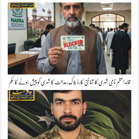
قائداعظم نامی شہری کا شناختی کارڈ بلاک،عدالت کا شہری کو پیش ہونے کا حکم