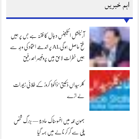
اہم خبریں
آرٹیفشل انٹلیجنس دجال کا فتنہ ہے جس پر ہمیں
فتح حاصل ہو گی،AI پر اندھے اعتماد کی وجہ سے
ہمیں خطرات لاحق ہیں پروفیسر احمد رفیق
کلرسیداں ڈکیتی‘ڈاکو1 کروڑ کے طلائی زیورات
لے اڑے
بھون نلہ میں افسوسناک حادثہ — بزرگ شخص
پلی سے گر کر نالے میں بہہ گیا