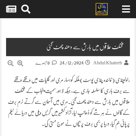
Skip
to
content
مختلف علاقوں میں بارش سے دھند چھٹ گئی
24/12/2024
Abdul Khateeb
0 تبصرے
راولپنڈی (نمائندہ پنڈی پوسٹ)ملکہ کوہسار مری اور گلیات میں وقفے وقفے
سے برف باری کا سلسلہ جاری ہے، جبکہ لاہور سمیت پنجاب کے مختلف
علاقوں میں بارش سے دھند چھٹ گئی۔مری میں آسمان سے گرتے نرم برف
کےگالوں نے ہر شے کو ڈھانپ لیا، آزاد کشمیرمیں گریس ویلی میں دریائے نیلم
پر پانی جم گیا، دریا پر جمی برف پر بچوں نے موج مستی کی۔