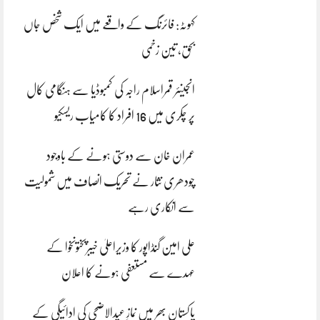
کہوٹہ: فائرنگ کے واقعے میں ایک شخص جاں
بحق، تین زخمی
انجینئر قمراسلام راجہ کی کمبوڈیا سے ہنگامی کال
پر چکری میں 16 افراد کا کامیاب ریسکیو
عمران خان سے دوستی ہونے کے باوجود
چودھری نثار نے تحریک انصاف میں شمولیت
سے انکاری رہے
علی امین گنڈاپور کا وزیراعلیٰ خیبرپختونخوا کے
عہدے سے مستعفی ہونے کا اعلان
پاکستان بھر میں نمازِ عیدالاضحی کی ادائیگی کے