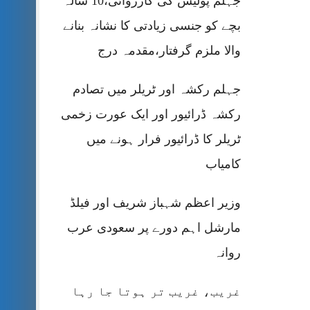
جہلم پولیس کی کارروائی،10 سالہ
بچے کو جنسی زیادتی کا نشانہ بنانے
والا ملزم گرفتار،مقدمہ درج
جہلم رکشہ اور ٹریلر میں تصادم
رکشہ ڈرائیور اور ایک عورت زخمی
ٹریلر کا ڈرائیور فرار ہونے میں
کامیاب
وزیر اعظم شہباز شریف اور فیلڈ
مارشل اہم دورے پر سعودی عرب
روانہ
غریب، غریب تر ہوتا جا رہا