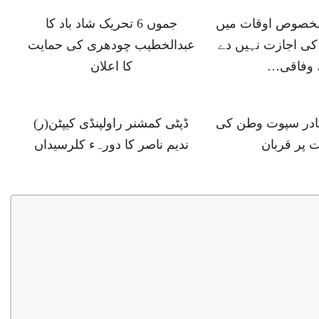
 مخصوص اوقات میں
جموں 6 تحریک شاد باد کا
ی اجازت نہیں دے
عبدالخطیب چودھری کی حمایت
 وفاقی…
کا اعلان
ہادر سپوت وطن کی
ڈپٹی کمشنر راولپنڈی کیپٹن(ر)
 پر قربان
ندیم ناصر کا دورہء کلرسیداں