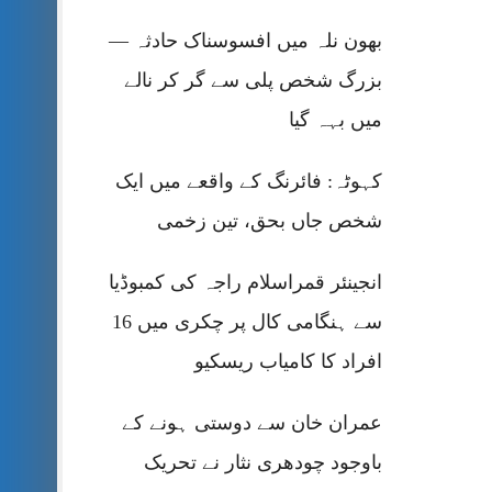
بھون نلہ میں افسوسناک حادثہ —
بزرگ شخص پلی سے گر کر نالے
میں بہہ گیا
کہوٹہ: فائرنگ کے واقعے میں ایک
شخص جاں بحق، تین زخمی
انجینئر قمراسلام راجہ کی کمبوڈیا
سے ہنگامی کال پر چکری میں 16
افراد کا کامیاب ریسکیو
عمران خان سے دوستی ہونے کے
باوجود چودھری نثار نے تحریک