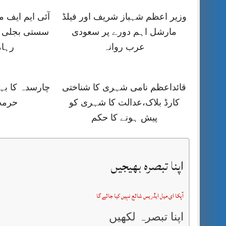
وزیر اعظم شہباز شریف اور فیلڈ
آئی ایم ایف
مارشل اہم دورے پر سعودی
سستی بجلی ک
عرب روانہ
رہا،
قائداعظم نامی شہری کا شناختی
چارسدہ کا ب
کارڈ بلاک،عدالت کا شہری کو
حرمت
پیش ہونے کا حکم
اپنا تبصرہ بھیجیں
آپکا ای میل ایڈریس شائع نہیں کیا جائے گا
اپنا تبصرہ لکھیں