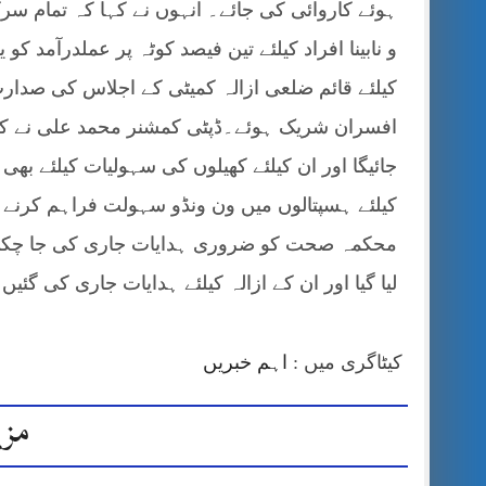
ہوئے کاروائی کی جائے۔ انہوں نے کہا کہ تمام سر
و نابینا افراد کیلئے تین فیصد کوٹہ پر عملدرآمد کو یق
کیلئے قائم ضلعی ازالہ کمیٹی کے اجلاس کی صدار
افسران شریک ہوئے۔ڈپٹی کمشنر محمد علی نے کہا
جائیگا اور ان کیلئے کھیلوں کی سہولیات کیلئے بھ
کیلئے ہسپتالوں میں ون ونڈو سہولت فراہم کرنے 
محکمہ صحت کو ضروری ہدایات جاری کی جا چکی
لیا گیا اور ان کے ازالہ کیلئے ہدایات جاری کی گئیں
کیٹاگری میں :
اہم خبریں
مزی