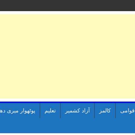
اقوامی
کالمز
آزاد کشمیر
تعلیم
پوٹھوار میری دھ