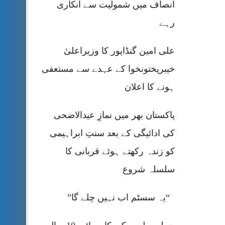
انصاف میں شمولیت سے انکاری
رہے
علی امین گنڈاپور کا وزیراعلیٰ
خیبرپختونخوا کے عہدے سے مستعفی
ہونے کا اعلان
پاکستان بھر میں نمازِ عیدالاضحی
کی ادائیگی کے بعد سنتِ ابراہیمی
کو زندہ رکھتے ہوئے قربانی کا
سلسلہ شروع
“یہ سسٹم اب نہیں چلے گا”