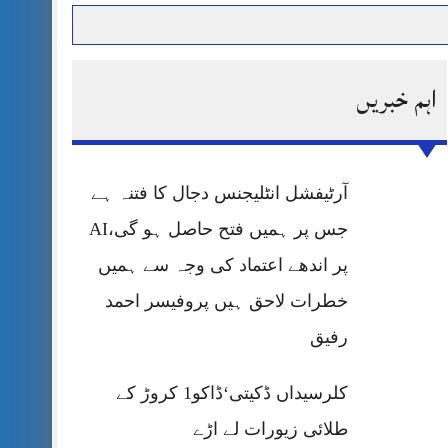
اہم خبریں
حرمت پر قربان
 کی پریس کانفرنس
آرٹیفشل انٹلیجنس دجال کا فتنہ ہے
جس پر ہمیں فتح حاصل ہو گی،AI
پر اندھے اعتماد کی وجہ سے ہمیں
خطرات لاحق ہیں پروفیسر احمد
رفیق
کلرسیداں ڈکیتی‘ڈاکو1 کروڑ کے
طلائی زیورات لے اڑے