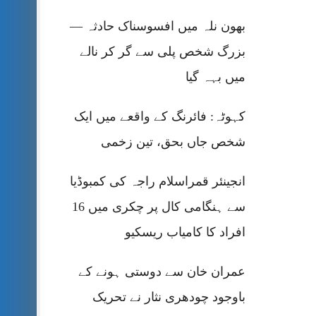
بھون نلہ میں افسوسناک حادثہ —
بزرگ شخص پلی سے گر کر نالے
میں بہہ گیا
کہوٹہ: فائرنگ کے واقعے میں ایک
شخص جاں بحق، تین زخمی
انجینئر قمراسلام راجہ کی کمبوڈیا
سے ہنگامی کال پر چکری میں 16
افراد کا کامیاب ریسکیو
عمران خان سے دوستی ہونے کے
باوجود چودھری نثار نے تحریک