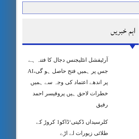
اہم خبریں
حرمت پر قربان
 کی پریس کانفرنس
آرٹیفشل انٹلیجنس دجال کا فتنہ ہے
جس پر ہمیں فتح حاصل ہو گی،AI
پر اندھے اعتماد کی وجہ سے ہمیں
خطرات لاحق ہیں پروفیسر احمد
رفیق
کلرسیداں ڈکیتی‘ڈاکو1 کروڑ کے
طلائی زیورات لے اڑے