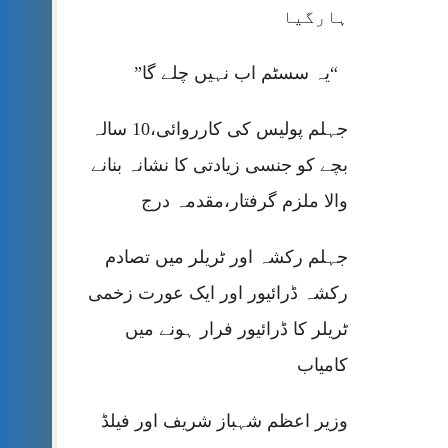
ہارگیا
“یہ سسٹم اب نہیں چلے گا”
جہلم پولیس کی کارروائی،10 سالہ
بچے کو جنسی زیادتی کا نشانہ بنانے
والا ملزم گرفتار،مقدمہ درج
جہلم رکشہ اور ٹریلر میں تصادم
رکشہ ڈرائیور اور ایک عورت زخمی
ٹریلر کا ڈرائیور فرار ہونے میں
کامیاب
وزیر اعظم شہباز شریف اور فیلڈ