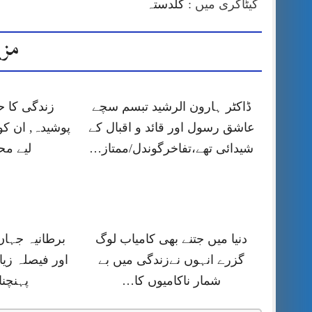
کیٹاگری میں :
گلدستہ
مزی
ڈاکٹر ہارون الرشید تبسم سچے
زندگی کا 
عاشق رسول اور قائد و اقبال کے
پوشیدہ, ان کو
شیدائی تھے،تفاخرگوندل/ممتاز…
لیے م
دنیا میں جتنے بھی کامیاب لوگ
برطانیہ جہا
گزرے انہوں نےزندگی میں بے
اور فیصلہ زیا
شمار ناکامیوں کا…
پہنچنا