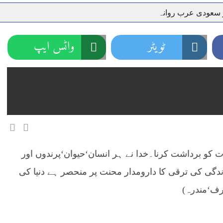
ر سعودی عرب روانہ
نہیں دے رہا، وفاقی وزیر توانائی اویس لغاری
جموں 6 تحریک شاد باد کا عبدالخطیب چودھری کی حمایت کا اعلان
ٹویٹر
واٹس ایپ
 شہری کو پیش ہونے کا حکم
چارسدہ کا بہادر سپوت وطن کی 
رسیداں
خلاف سخت ایکشن، 2 اے ایس آئی سمیت 12 اہلکاروں کو نوکری سے فارغ کردیا گیا۔
ر انداز متاثرین
اسسٹنٹ کمشنر کلرسیداں سیدہ زینب حسین
اتھ سپردِ خاک
ت کو برداشت کرنا۔خدا نے ہر انسان‘حیوان‘پرندوں اور
زندگی کی ترقی کا دارومدار محنت پر منحصر ہے دنیا کی
رف‘مندرہ)