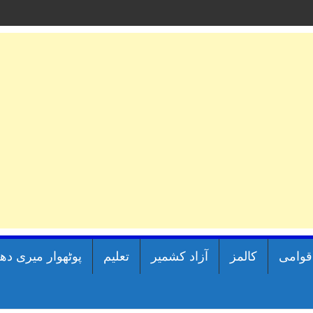
اقوامی
کالمز
آزاد کشمیر
تعلیم
پوٹھوار میری دھ