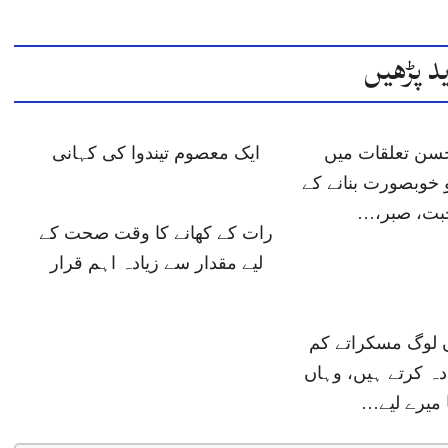
د پڑھیں
حسن تعلقات میں
ایک معصوم تیندوا کی کہانی
 خوبصورت بنانے کے
حبت، صبر،…
رات کے کھانے کا وقت صحت کے
لیے مقدار سے زیادہ اہم قرار
ں لوگ مسکراتے کم
دہ کرتے ہیں، وہاں
 میرے لیے…