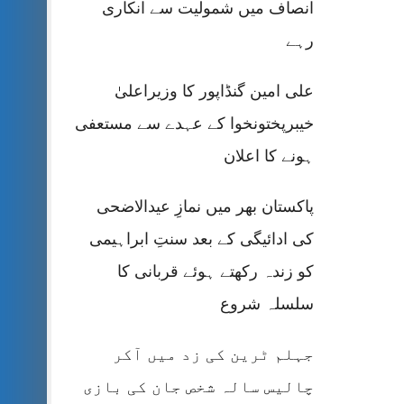
انصاف میں شمولیت سے انکاری
رہے
علی امین گنڈاپور کا وزیراعلیٰ
خیبرپختونخوا کے عہدے سے مستعفی
ہونے کا اعلان
پاکستان بھر میں نمازِ عیدالاضحی
کی ادائیگی کے بعد سنتِ ابراہیمی
کو زندہ رکھتے ہوئے قربانی کا
سلسلہ شروع
جہلم ٹرین کی زد میں آکر
چالیس سالہ شخص جان کی بازی