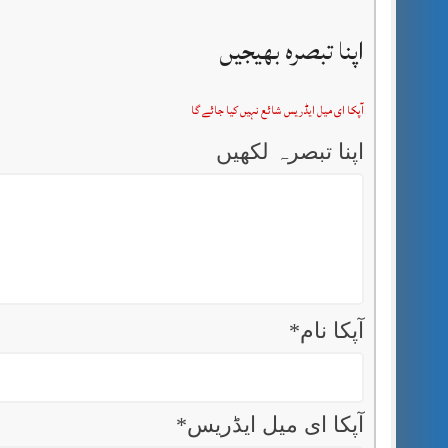
اپنا تبصرہ بھیجیں
آپکا ای میل ایڈریس شائع نہیں کیا جائے گا
اپنا تبصرہ لکھیں
آپکا نام
*
آپکا ای میل ایڈریس
*