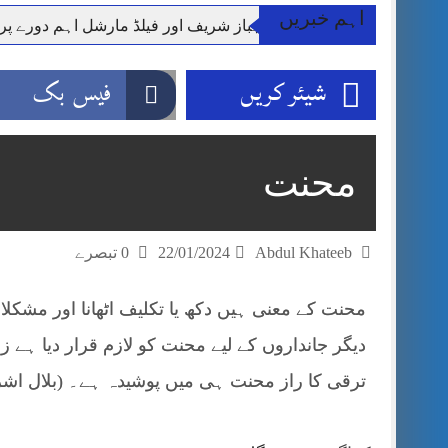
اہم خبریں
وزیر اعظم شہباز شریف اور فیلڈ مارشل اہم دورے پ
آئی ایم ایف مخصوص اوقات میں سستی بجلی کی اجازت 
شیئر کریں
فیس بک
قائداعظم نامی شہری کا شناختی کارڈ بلاک،عدالت کا
ڈپٹی کمشنر راولپنڈی کیپٹن(ر) ندیم ناصر کا دورہء کل
اسلام آباد میں غیرملکی وفود کی آمد کے موقع پر ڈیوٹی سے غائب پولیس اہلکاروں کی
محنت
مون سون بارشیں، لینڈ سلائیڈنگ اور کوٹلی ستیاں کے نظ
شہید گر وپ کیپٹنعاصم طارق مکمل فوجی اعزاز کے س
Abdul Khateeb
22/01/2024
0 تبصرے
محنت کے معنی ہیں دکھ یا تکلیف اٹھانا اور مشکلا
دیگر جانداروں کے لیے محنت کو لازم قرار دیا ہے 
ترقی کا راز محنت ہی میں پوشیدہ ہے۔ (بلال اش