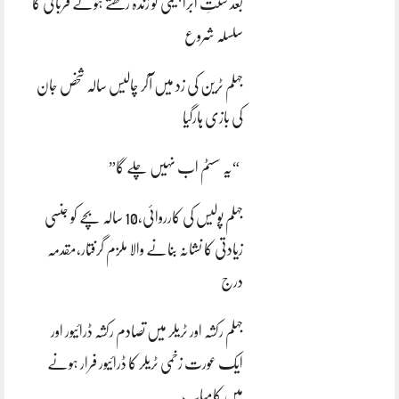
بعد سنتِ ابراہیمی کو زندہ رکھتے ہوئے قربانی کا
سلسلہ شروع
جہلم ٹرین کی زد میں آکر چالیس سالہ شخص جان
کی بازی ہارگیا
“یہ سسٹم اب نہیں چلے گا”
جہلم پولیس کی کارروائی،10 سالہ بچے کو جنسی
زیادتی کا نشانہ بنانے والا ملزم گرفتار،مقدمہ
درج
جہلم رکشہ اور ٹریلر میں تصادم رکشہ ڈرائیور اور
ایک عورت زخمی ٹریلر کا ڈرائیور فرار ہونے
میں کامیاب