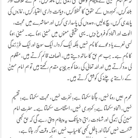
کہ ہم امام حسینؓ کے پیغام کو اپنی عملی زندگی میں نافذ کریں، ظلم کے خلاف آواز
بلند کریں، کمزوروں کے حقوق کا تحفظ کریں، دیانت داری اختیار کریں، نمازوں کی
پابندی کریں، سچ بولیں، وعدوں کی پاسداری کریں اور معاشرے میں محبت،
اخوت اور اتحاد کو فروغ دیں۔ یہی حقیقی معنوں میں حسینی ہونا ہے۔ حسینی ہونا
کسی نعرے یا دعوے کا نام نہیں بلکہ ایک کردار، ایک سوچ اور ایک طرزِ زندگی
کا نام ہے۔ جب ہم حق کا ساتھ دیتے ہیں، انصاف قائم کرتے ہیں، مظلوم
کی مدد کرتے ہیں اور اللہ تعالیٰ کی رضا کو ہر چیز پر مقدم رکھتے ہیں تو ہم امام حسینؓ
کے راستے پر چلنے کی کوشش کرتے ہیں۔
محرم ہمیں رونا نہیں، جاگنا سکھاتا ہے؛ نفرت نہیں، محبت سکھاتا ہے؛ تقسیم
نہیں، اتحاد سکھاتا ہے؛ کمزوری نہیں، استقامت سکھاتا ہے۔ حضرت امام
حسینؓ کی زندگی اور شہادت رہتی دنیا تک یہ پیغام دیتی رہے گی کہ حق کبھی
شکست نہیں کھاتا اور باطل کبھی کامیاب نہیں ہوتا۔ وقت گزر جاتا ہے،