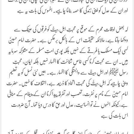
اور ان کے عدل کو اپنی زندگی کا حصہ بنانا چاہیے۔ افسوس کی بات یہ ہے
کہ بعض اوقات محرم کے موقع پر محبتِ اہلِ بیتؓ کو فرقوں کی عینک سے
دیکھا جاتا ہے، حالانکہ حقیقت اس کے بالکل برعکس ہے۔ حضرت امام حسینؓ
کسی ایک مسلک یا فرقے کے نہیں بلکہ پوری امتِ مسلمہ کے مشترکہ سرمایہ
ہیں۔ ان سے محبت کرنا کسی خاص شناخت کا اظہار نہیں بلکہ ایمان، محبتِ
رسول ﷺ اور اہلِ بیتؓ سے وابستگی کا اظہار ہے۔ ہمیں نئی نسل کو یہ تعلیم
دینی چاہیے کہ اہلِ بیتؓ کی محبت اتحاد کا ذریعہ ہے، اختلاف کا نہیں۔ حضرت
امام حسینؓ کے نام پر نفرت، تعصب اور تفرقہ پیدا کرنا ان کے پیغام کے منافی
ہے، کیونکہ انہوں نے تو انسانیت، عدل اور حق کا درس دیا تھا۔ آج ضرورت
اس بات کی ہے