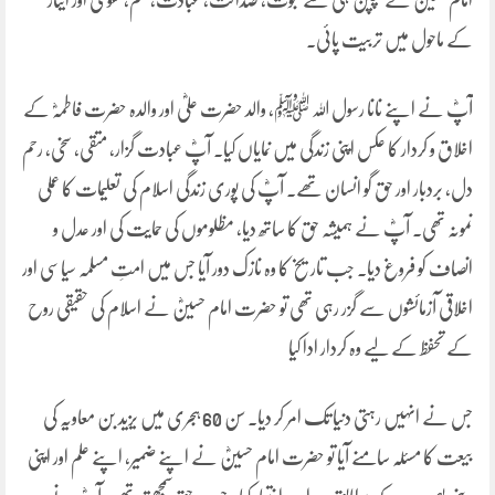
امام حسینؓ نے بچپن ہی سے نبوت، صداقت، عبادت، علم، تقویٰ اور ایثار
کے ماحول میں تربیت پائی۔
آپؓ نے اپنے نانا رسول اللہ ﷺ، والد حضرت علیؓ اور والدہ حضرت فاطمہؓ کے
اخلاق و کردار کا عکس اپنی زندگی میں نمایاں کیا۔ آپؓ عبادت گزار، متقی، سخی، رحم
دل، بردبار اور حق گو انسان تھے۔ آپؓ کی پوری زندگی اسلام کی تعلیمات کا عملی
نمونہ تھی۔ آپؓ نے ہمیشہ حق کا ساتھ دیا، مظلوموں کی حمایت کی اور عدل و
انصاف کو فروغ دیا۔ جب تاریخ کا وہ نازک دور آیا جس میں امتِ مسلمہ سیاسی اور
اخلاقی آزمائشوں سے گزر رہی تھی تو حضرت امام حسینؓ نے اسلام کی حقیقی روح
کے تحفظ کے لیے وہ کردار ادا کیا
جس نے انہیں رہتی دنیا تک امر کر دیا۔ سن 60 ہجری میں یزید بن معاویہ کی
بیعت کا مسئلہ سامنے آیا تو حضرت امام حسینؓ نے اپنے ضمیر، اپنے علم اور اپنی