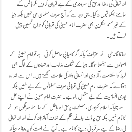
اللہ تعالیٰ کی رضا اور حق کی سربلندی کے لیے قربان کر دیں مگر باطل کے
سامنے جھکنا قبول نہ کیا۔ یہی وجہ ہے کہ آج صرف مسلمان ہی نہیں بلکہ دنیا
کے غیر مسلم مفکرین بھی حضرت امام حسینؓ کی قربانی کو خراجِ تحسین پیش
کرتے ہیں۔
مہاتما گاندھی نے اعتراف کیا کہ اگر کامیابی حاصل کرنی ہے تو امام حسینؓ کے
اصولوں سے سیکھنا ہوگا۔ دنیا کے مختلف مذاہب اور تہذیبوں کے لوگ بھی
کربلا کو استقامت، آزادی اور انسانی وقار کی علامت سمجھتے ہیں۔ اس سے اندازہ
ہوتا ہے کہ حضرت امام حسینؓ کی قربانی صرف مسلمانوں کے لیے نہیں بلکہ
پوری انسانیت کے لیے مشعلِ راہ ہے۔ حضرت امام حسینؓ نے اپنے عمل
سے بتایا کہ اسلام کمزوری، مصلحت پرستی اور باطل کے سامنے سرنگوں ہونے
کا نام نہیں بلکہ حق پر ڈٹ جانے، ظلم کے خلاف آواز بلند کرنے اور اللہ تعالیٰ
کی رضا کے لیے ہر قربانی دینے کا نام ہے۔ آپؓ نے امت کو یہ پیغام دیا کہ