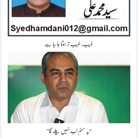
غریب، غریب تر ہوتا جا رہا ہے
“یہ سسٹم اب نہیں چلے گا”