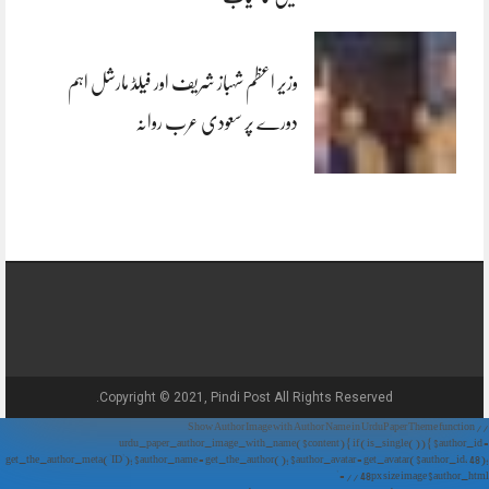
وزیر اعظم شہباز شریف اور فیلڈ مارشل اہم
دورے پر سعودی عرب روانہ
Copyright © 2021, Pindi Post All Rights Reserved.
// Show Author Image with Author Name in UrduPaper Theme function
urdu_paper_author_image_with_name($content) { if (is_single()) { $author_id =
get_the_author_meta('ID'); $author_name = get_the_author(); $author_avatar = get_avatar($author_id, 48);
// 48px size image $author_html = '