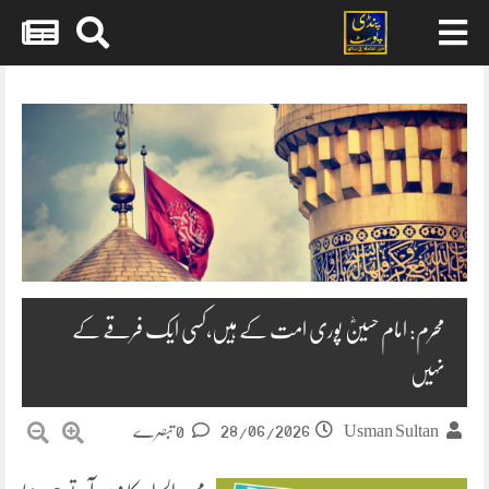
Skip
to
content
محرم: امام حسینؓ پوری امت کے ہیں،کسی ایک فرقے کے
نہیں
28/06/2026
Usman Sultan
0 تبصرے