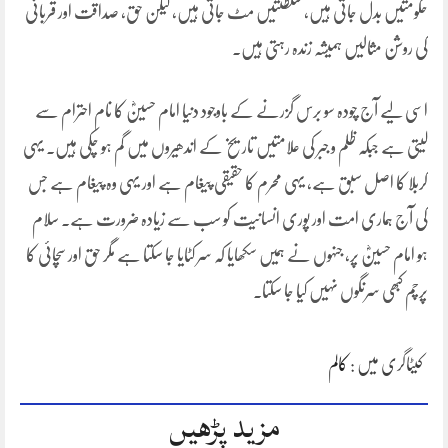
حکومتیں بدل جاتی ہیں، سلطنتیں مٹ جاتی ہیں، لیکن حق، صداقت اور قربانی
کی روشن مثالیں ہمیشہ زندہ رہتی ہیں۔
اسی لیے آج چودہ سو برس گزرنے کے باوجود دنیا امام حسینؓ کا نام احترام سے
لیتی ہے جبکہ ظلم و جبر کی علامتیں تاریخ کے اندھیروں میں گم ہو چکی ہیں۔ یہی
کربلا کا اصل سبق ہے، یہی محرم کا حقیقی پیغام ہے اور یہی وہ پیغام ہے جس
کی آج ہماری امت اور پوری انسانیت کو سب سے زیادہ ضرورت ہے۔ سلام
ہو امام حسینؓ پر، جنہوں نے ہمیں سکھایا کہ سر کٹایا جا سکتا ہے مگر حق اور سچائی کا
پرچم کبھی سرنگوں نہیں کیا جا سکتا۔
کیٹاگری میں :
کالم
مزید پڑھیں