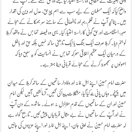
دینی بصیرت کے مطابق وہ راستہ اختیار کیا جسے وہ حق سمجھتے تھے۔ آپؓ نے
واضح کیا کہ ایک مسلمان کے لیے سب سے اہم چیز حق، عدل اور دین کی اقدار
ہیں۔ چنانچہ آپؓ نے ظلم، جبر اور ناانصافی کے سامنے سر جھکانے کے بجائے
صبر، استقامت اور حق گوئی کا راستہ اختیار کیا۔ یہی وہ فیصلہ تھا جس نے واقعۂ کربلا
کو جنم دیا۔ کربلا صرف ایک جنگ یا ایک تاریخی سانحہ نہیں بلکہ حق اور باطل
کے درمیان ایک عظیم اخلاقی معرکہ تھا جس نے انسانیت کو یہ سبق دیا کہ
اصولوں پر سمجھوتہ کرنے کے بجائے قربانی دینا بہتر ہے۔
حضرت امام حسینؓ اپنے اہلِ خانہ اور وفادار ساتھیوں کے ساتھ کربلا کے میدان
میں پہنچے۔ وہاں پانی بند کیا گیا، مشکلات پیدا کی گئیں، آزمائشیں آئیں لیکن امام
حسینؓ اور ان کے ساتھیوں کے قدم متزلزل نہ ہوئے۔ عاشورہ کے دن آپؓ
نے اور آپؓ کے ساتھیوں نے بے مثال قربانیاں پیش کیں۔ تاریخ گواہ ہے
کہ حضرت امام حسینؓ نے اپنی جان، اپنے اہلِ خانہ اور اپنے عزیزوں کی جانیں