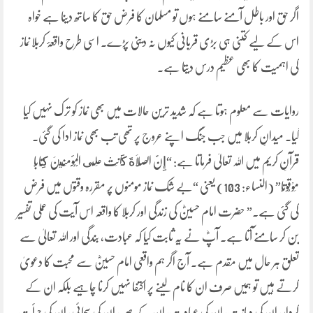
اگر حق اور باطل آمنے سامنے ہوں تو مسلمان کا فرض حق کا ساتھ دینا ہے خواہ
اس کے لیے کتنی ہی بڑی قربانی کیوں نہ دینی پڑے۔ اسی طرح واقعۂ کربلا نماز
کی اہمیت کا بھی عظیم درس دیتا ہے۔
روایات سے معلوم ہوتا ہے کہ شدید ترین حالات میں بھی نماز کو ترک نہیں کیا
گیا۔ میدانِ کربلا میں جب جنگ اپنے عروج پر تھی تب بھی نماز ادا کی گئی۔
قرآنِ کریم میں اللہ تعالیٰ فرماتا ہے: “إِنَّ الصَّلَاةَ كَانَتْ عَلَى الْمُؤْمِنِينَ كِتَابًا
مَوْقُوتًا” (النساء: 103) یعنی “بے شک نماز مومنوں پر مقررہ وقتوں میں فرض
کی گئی ہے۔” حضرت امام حسینؓ کی زندگی اور کربلا کا واقعہ اس آیت کی عملی تفسیر
بن کر سامنے آتا ہے۔ آپؓ نے یہ ثابت کیا کہ عبادت، بندگی اور اللہ تعالیٰ سے
تعلق ہر حال میں مقدم ہے۔ آج اگر ہم واقعی امام حسینؓ سے محبت کا دعویٰ
کرتے ہیں تو ہمیں صرف ان کا نام لینے پر اکتفا نہیں کرنا چاہیے بلکہ ان کے
کردار، ان کی دیانت، ان کی عبادت، ان کے صبر، ان کی سچائی، ان کی جرأت