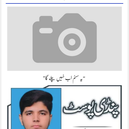
“یہ سسٹم اب نہیں چلے گا”