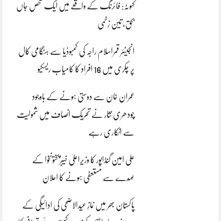
کہوٹہ: فائرنگ کے واقعے میں ایک شخص جاں
بحق، تین زخمی
انجینئر قمراسلام راجہ کی کمبوڈیا سے ہنگامی کال
پر چکری میں 16 افراد کا کامیاب ریسکیو
عمران خان سے دوستی ہونے کے باوجود
چودھری نثار نے تحریک انصاف میں شمولیت
سے انکاری رہے
علی امین گنڈاپور کا وزیراعلیٰ خیبرپختونخوا کے
عہدے سے مستعفی ہونے کا اعلان
پاکستان بھر میں نمازِ عیدالاضحی کی ادائیگی کے