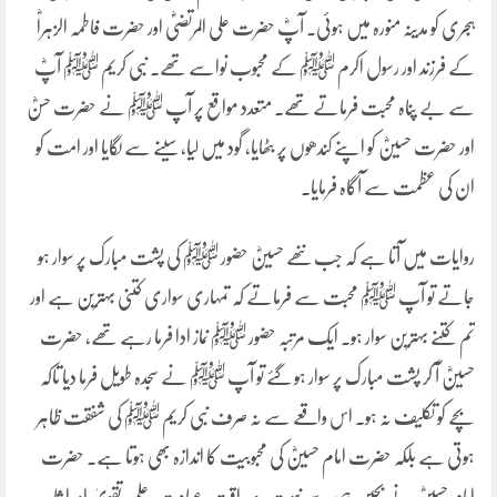
ہجری کو مدینہ منورہ میں ہوئی۔ آپؓ حضرت علی المرتضیٰؓ اور حضرت فاطمہ الزہراؓ
کے فرزند اور رسول اکرم ﷺ کے محبوب نواسے تھے۔ نبی کریم ﷺ آپؓ
سے بے پناہ محبت فرماتے تھے۔ متعدد مواقع پر آپ ﷺ نے حضرت حسنؓ
اور حضرت حسینؓ کو اپنے کندھوں پر بٹھایا، گود میں لیا، سینے سے لگایا اور امت کو
ان کی عظمت سے آگاہ فرمایا۔
روایات میں آتا ہے کہ جب ننھے حسینؓ حضور ﷺ کی پشت مبارک پر سوار ہو
جاتے تو آپ ﷺ محبت سے فرماتے کہ تمہاری سواری کتنی بہترین ہے اور
تم کتنے بہترین سوار ہو۔ ایک مرتبہ حضور ﷺ نماز ادا فرما رہے تھے، حضرت
حسینؓ آ کر پشت مبارک پر سوار ہو گئے تو آپ ﷺ نے سجدہ طویل فرما دیا تاکہ
بچے کو تکلیف نہ ہو۔ اس واقعے سے نہ صرف نبی کریم ﷺ کی شفقت ظاہر
ہوتی ہے بلکہ حضرت امام حسینؓ کی محبوبیت کا اندازہ بھی ہوتا ہے۔ حضرت