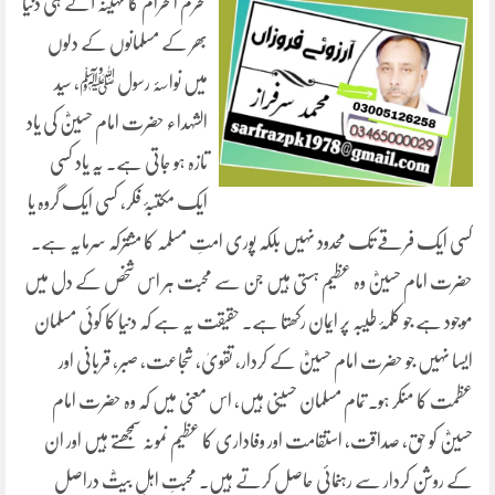
محرم الحرام کا مہینہ آتے ہی دنیا
بھر کے مسلمانوں کے دلوں
میں نواسۂ رسول ﷺ، سید
الشہداء حضرت امام حسینؓ کی یاد
تازہ ہو جاتی ہے۔ یہ یاد کسی
ایک مکتبۂ فکر، کسی ایک گروہ یا
کسی ایک فرقے تک محدود نہیں بلکہ پوری امتِ مسلمہ کا مشترکہ سرمایہ ہے۔
حضرت امام حسینؓ وہ عظیم ہستی ہیں جن سے محبت ہر اس شخص کے دل میں
موجود ہے جو کلمۂ طیبہ پر ایمان رکھتا ہے۔ حقیقت یہ ہے کہ دنیا کا کوئی مسلمان
ایسا نہیں جو حضرت امام حسینؓ کے کردار، تقویٰ، شجاعت، صبر، قربانی اور
عظمت کا منکر ہو۔ تمام مسلمان حسینی ہیں، اس معنی میں کہ وہ حضرت امام
حسینؓ کو حق، صداقت، استقامت اور وفاداری کا عظیم نمونہ سمجھتے ہیں اور ان
کے روشن کردار سے رہنمائی حاصل کرتے ہیں۔ محبتِ اہلِ بیتؓ دراصل