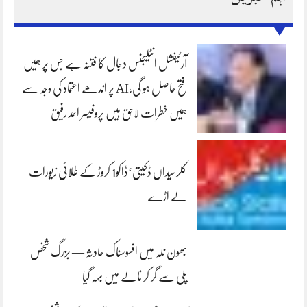
آرٹیفشل انٹلیجنس دجال کا فتنہ ہے جس پر ہمیں
فتح حاصل ہو گی،AI پر اندھے اعتماد کی وجہ سے
ہمیں خطرات لاحق ہیں پروفیسر احمد رفیق
کلرسیداں ڈکیتی‘ڈاکو1 کروڑ کے طلائی زیورات
لے اڑے
بھون نلہ میں افسوسناک حادثہ — بزرگ شخص
پلی سے گر کر نالے میں بہہ گیا