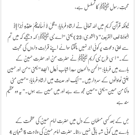
محبتِ رسول ﷺ کا تسلسل ہے،
کیونکہ قرآنِ کریم میں اللہ تعالیٰ نے ارشاد فرمایا: “قُلْ لَا أَسْأَلُكُمْ عَلَيْهِ أَجْرًا إِلَّا
الْمَوَدَّةَ فِي الْقُرْبَىٰ” (الشوریٰ: 23) یعنی “اے نبی ﷺ! کہہ دیجیے کہ میں تم
سے اپنی دعوت پر کوئی اجر نہیں مانگتا سوائے اپنے قرابت داروں کی محبت
کے۔” اسی طرح نبی کریم ﷺ نے حضرت حسنؓ اور حضرت حسینؓ کے
بارے میں فرمایا: “الحسن والحسين سيدا شباب أهل الجنة” یعنی “حسن اور حسین
جنتی نوجوانوں کے سردار ہیں۔” ایک اور حدیث میں ارشاد فرمایا: “حسین منی
وأنا من حسین” یعنی “حسین مجھ سے ہے اور میں حسین سے ہوں۔” یہ وہ عظیم
سند ہے
جس کے بعد کسی مسلمان کے دل میں حضرت امام حسینؓ کی عظمت کے
بارے میں کوئی شبہ باقی نہیں رہتا۔ حضرت امام حسینؓ کی ولادت 5 شعبان 4