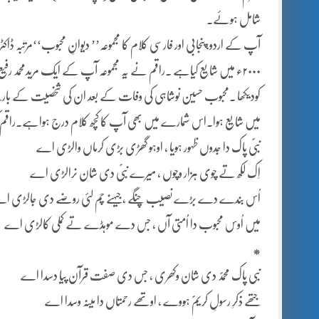
شامل ہوئے.
آپ کے اردو،پنجابی اور فارسی کلام کا مجموعہ’’ دیوانِ محبوب‘‘مرتبہ ڈاک
میں شایع ہوا.اس شمارے میں بھی آپ کا کچھ کلام درج ہواہے.راقم کی ل
نبیؐ پاک دا جدوں ظہور ہویا ، اوہو گھڑی بڑی کرماں والڑی اے
اِک لکھ تے چوی ہزار وچوں ، میرے نبیؐ دی شان نرالڑی اے
اُس بندے دے بڑے نصیب چنگے ، جیہنے چم لئی روضے دی جالڑی ا
میں اُوس محبوب دا اُمتی آں ، جس دے موہڈے تے کملی کالڑی اے
*
نبی پاک محمدؐ دی شان وکھری ، جس دی صفت قرآن پیا دسدا اے
جتھے ذکرِ رسولِ کریمؐ ہووے ، اوتھے رحمتاں دا مینہ وسدا اے