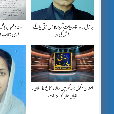
پرنسپل راجہ شاہد لیاقت گریڈ 19 میں ترقی پا گئے،
تھانہ دھمیال پولی
خوشی کی لہر
خوری کیخلاف خات
المنہاج سکول بھلاکھر میں سالانہ نتائج کا اعلان،
نمایاں طلبہ کو اعزازات