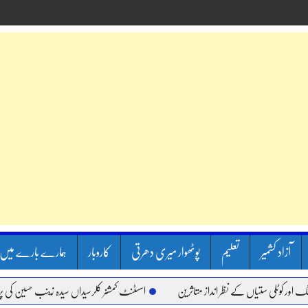
آزاد کشمیر
تعلیم
پوٹھوار میری دھرتی
کاروبار
ہمارے بارے میں
 ستیاں کے نظر انداز متاثرین
اسسٹنٹ کمشنر کلرسیداں سیدہ زینب حسین کی پریس کانفر