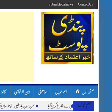
Skip
Submit local news
Contact Us
to
content
صفحہ اول
اہم خبریں
علاقائی
بین الاقوامی
کالمز
اہم خبریں
مون سون بارشیں، لینڈ سلائیڈنگ اور کوٹلی