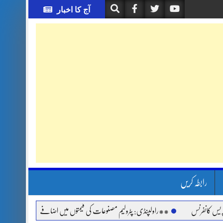
آج کا اخبار
رابطہ کریں
نس
**راولپنڈی: پٹرولیم مصنوعات کی قیمتوں میں اضافے اور مہنگائی کے خلاف جماعت 