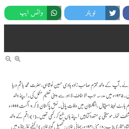
ٹویٹر
واٹس ایپ
ئی۔ضلع جہلم) میں پیدا ہوئے.آپ کے والد محترم صاحب زادہ ہادی حسین نوشاہی،حضرت محمد ہاشم دریا
دل بن حضرت نوشہ گنج بخش کی اولاد سے ہیں. مڈل تک تعلیم حاصل کی۔۱۹۴۵ء میں مدرسہ حزب الاحناف،لاہور سے دینی تعلیم مکمل کی.اپنے والد
صاحب کے مرید ہوئے.۵ اگست ۱۹۹۹ء کو زخم معدہ کی وجہ سے بر منگھم ہارٹ لینڈ ہسپتال ،انگلستان میں وفات پائی.نعش پاکستان لا کر ۸ اگست ۱۹۹۹ء
کو سنگھوئی میں دفن کی گئی. آپ کو علم تاریخ اور فن موسیقی سے خاص شغف تھا.موسیقی پر متعدد کتابیں اپنے ہاں جمع کر رکھی تھیں.(۱)راقم کے والد
محترم ملک مختار علی احمد چشتی صابری وارثی(پ:۱۹۴۷ء) اور سیدحبیب شاہ بخاری(پ:۱۸ مئی ۱۹۴۱ء،بھائی خان :تحصیل گوجرخان) اکٹھے نمازِ جنازہ میں