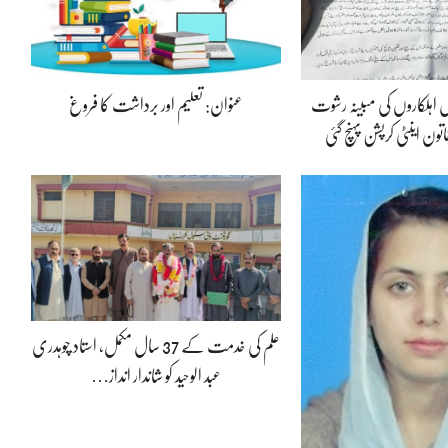
س اہلکاروں کی مبینہ رشوت
عنوان: تعلیم اور برداشت کا فروغ
ون اینٹی کرپشن پہنچ گئی
علم کی خدمت کے 37 سال مکمل، استاد چوہدری
عبد الوحید کو شاندار انداز…