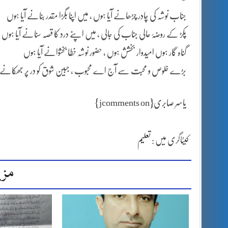
جناب نوشہ کی چادر چڑھانے آیا ہوں ، میں اپنا بگڑا مقدر بنانے آیا ہوں
پکڑ کے روضۂ عالی جناب کی جالی ، میں اپنے درد کا قصہ سنانے آیا ہوں
گناہ گار ہوں امیدوار بخشش ہوں ، حضور نوشہ خطا بخشوانے آیا ہوں
بڑے خلوص و محبت سے آج اے محبوب ، جبین شوق کو در پر جھکانے آ
یاسر صابری{jcomments on}
کیٹاگری میں :
تعلیم
مزی