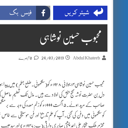
شیئر کریں
فیس بک
محبوب حسین نوشاہی
24/03/2019
Abdul Khateeb
0 تبصرے
محبوب حسین نوشاہی۱۴ جولائی ۱۹۲۸ء کو(سنگھو