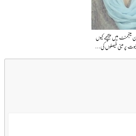
ون مینجمنٹ میں پیچھے کیوں
وت پر مبنی فیصلوں کی…