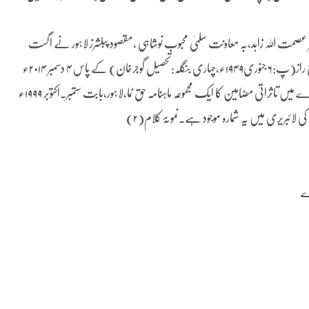
ٹر عصمت اللہ زاہد،بہ معاونت سلمیٰ محبوب نوشاہی ،مقصود پبلشرز لاہور نے اگست
۲۰۰۰ء میں شایع کیاہے .راقم نے یہ مجموعہ آپ کے ایک مریدمحمد رفیع راز(پ:۶ جنوری۱۹۴۹ء،چہاری بنگلہ:تحصیل گوجرخان) کے پاس ۴ دسمبر ۲۰۱۴ء
کودیکھا .محبوب حسین نوشاہی کی وفات کے بعد ان کی شخصیت کے بارے میں تاثراتی مضامین کا ایک مجموعہ ماہنامہ حق نما،لاہور،بابت ستمبر۔اکتوبر ۱۹۹۹ء
ائبریری میں یہ شمارہ موجود ہے.نمونۂ کلام(۲)
ے