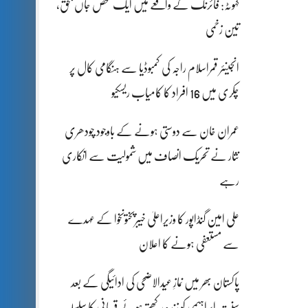
کہوٹہ: فائرنگ کے واقعے میں ایک شخص جاں بحق،
تین زخمی
انجینئر قمراسلام راجہ کی کمبوڈیا سے ہنگامی کال پر
چکری میں 16 افراد کا کامیاب ریسکیو
عمران خان سے دوستی ہونے کے باوجود چودھری
نثار نے تحریک انصاف میں شمولیت سے انکاری
رہے
علی امین گنڈاپور کا وزیراعلیٰ خیبرپختونخوا کے عہدے
سے مستعفی ہونے کا اعلان
پاکستان بھر میں نمازِ عیدالاضحی کی ادائیگی کے بعد
سنتِ ابراہیمی کو زندہ رکھتے ہوئے قربانی کا سلسلہ