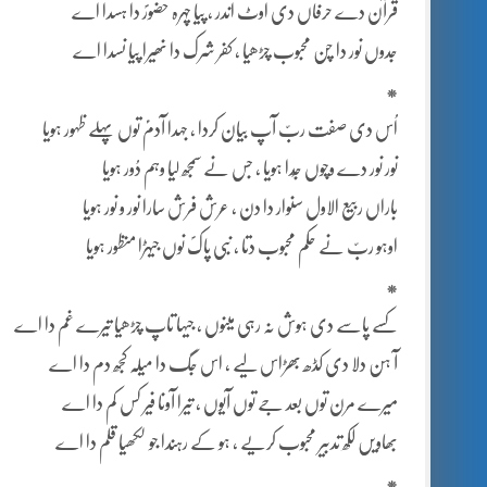
قرآن دے حرفاں دی اوٹ اندر ، پیا چہرہ حضورؐ دا ہسدا اے
جدوں نور دا چن محبوب چڑھیا ، کفر شرک دا نھیرا پیا نسدا اے
*
اُس دی صفت ربّ آپ بیان کردا ، جہدا آدمؑ توں پہلے ظہور ہویا
نور نور دے وچوں جُدا ہویا ، جس نے سمجھ لیا وہم دُور ہویا
باراں ربیع الاول سنوار دا دن ، عرش فرش سارا نور و نور ہویا
اوہو ربّ نے حکم محبوب دتا ، نبی پاکؐ نوں جیہڑا منظور ہویا
*
کسے پاسے دی ہوش نہ رہی مینوں ، جیہا تاپ چڑھیا تیرے غم دا اے
آ ہن دلا دی کڈھ بھڑاس لیے ، اس جگ دا میلہ کجھ دم دا اے
میرے مرن توں بعد جے توں آیوں ، تیرا آونا فیر کس کم دا اے
بھاویں لکھ تدبیر محبوب کریے ، ہو کے رہندا جو لکھیا قلم دا اے
*