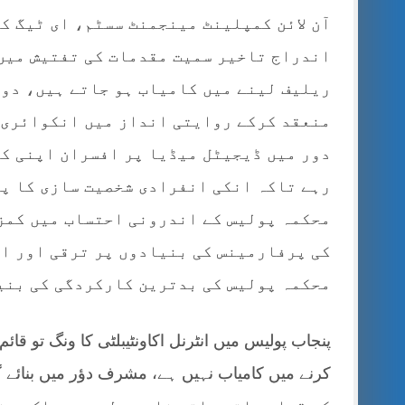
آن لائن کمپلینٹ مینجمنٹ سسٹم، ای ٹیگ کا
اندراج تاخیر سمیت مقدمات کی تفتیش میں 
ریلیف لینے میں کامیاب ہو جاتے ہیں، دوس
منعقد کرکے روایتی انداز میں انکوائری ک
دور میں ڈیجیٹل میڈیا پر افسران اپنی کا
رہے تاکہ انکی انفرادی شخصیت سازی کا پہ
محکمہ پولیس کے اندرونی احتساب میں کمز
کی پرفارمینس کی بنیادوں پر ترقی اور ا
محکمہ پولیس کی بدترین کارکردگی کی بنی
پنجاب پولیس میں انٹرنل اکاونٹیبلٹی کا ونگ تو قائ