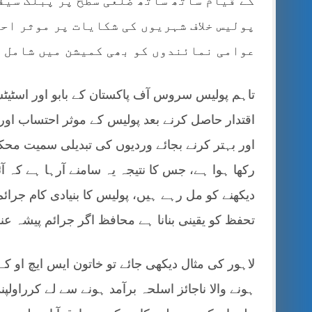
کے قیام ساتھ ساتھ ضلعی سطح پر پبلک سیفٹ
پولیس خلاف شہریوں کی شکایات پر موثر اح
عوامی نمائندوں کو بھی کمیشن میں شامل ک
تاہم پولیس سروس آف پاکستان کے بابو اور اسٹیٹ
اقتدار حاصل کرنے بعد پولیس کے موثر احتساب اور
اور بہتر کرنے بجائے وردیوں کی تبدیلی سمیت محک
رکھا ہوا ہے، جس کا نتیجہ یہ سامنے آرہا ہے کہ آ
دیکھنے کو مل رہے ہیں، پولیس کا بنیادی کام جرائم
تحفظ کو یقینی بنانا ہے محافظ اگر جرائم پیشہ عن
لاہور کی مثال دیکھی جائے تو خاتون ایس ایچ او 
ہونے والا ناجائز اسلحہ برآمد ہونے سے لے کرراول