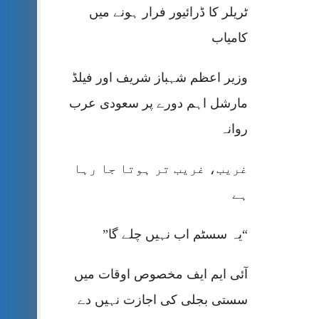
ٹریلر کا ڈرائیور فرار ہونے میں
کامیاب
وزیر اعظم شہباز شریف اور فیلڈ
مارشل اہم دورے پر سعودی عرب
روانہ
غریب، غریب تر ہوتا جا رہا
ہے
“یہ سسٹم اب نہیں چلے گا”
آئی ایم ایف مخصوص اوقات میں
سستی بجلی کی اجازت نہیں دے