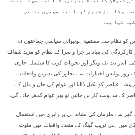
ی کمیشن کا قیام عمل میں لانا تھا جس کا مقصد
تساب کا عمل شروع کرنا تھا جس میں منتخب
یا گیا ہے،
س کو نظام سے مستفید ہونیوالی سیاسی جماعتوں نے
 کارکردگی کی بنیاد پر جزا و سزا کے نظام کو مزید شفاف
مہ اندر نت نئے ونگز اور تجربات کرنے کا سلسلہ جاری
ئے روز پولیس اختیارات سے تجاوز کی بدترین واقعات
 پیشہ عناصر کو نکیل ڈالنا اور عوام کی جان و مال کے
اصر کے سہولت کار بن جائیں تو پھر عوام کدھر جائے گی،
کے گھر سے ملزمان کی نشاندہی پر رابری میں استعمال
پنڈی میں ہنی ٹریپ گینگ کے متعدد واقعات میں ملوث