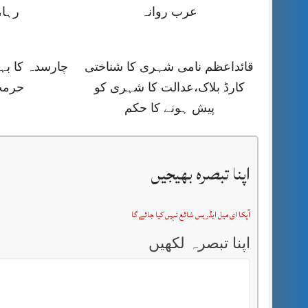
عرب روانہ
رہا،
قائداعظم نامی شہری کا شناختی
چارسدہ کا ب
کارڈ بلاک،عدالت کا شہری کو
حرمت
پیش ہونے کا حکم
اپنا تبصرہ بھیجیں
آپکا ای میل ایڈریس شائع نہیں کیا جائے گا
اپنا تبصرہ لکھیں