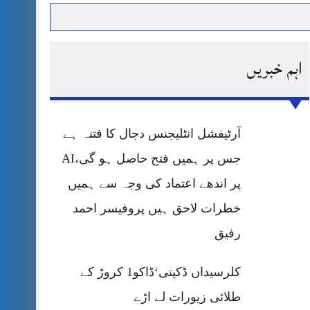
اہم خبریں
حرمت پر قربان
 کی پریس کانفرنس
آرٹیفشل انٹلیجنس دجال کا فتنہ ہے
جس پر ہمیں فتح حاصل ہو گی،AI
پر اندھے اعتماد کی وجہ سے ہمیں
خطرات لاحق ہیں پروفیسر احمد
رفیق
کلرسیداں ڈکیتی‘ڈاکو1 کروڑ کے
طلائی زیورات لے اڑے