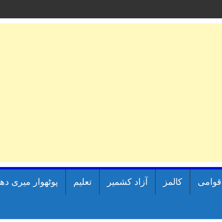
اقوامی
کالمز
آزاد کشمیر
تعلیم
پوٹھوار میری دھ