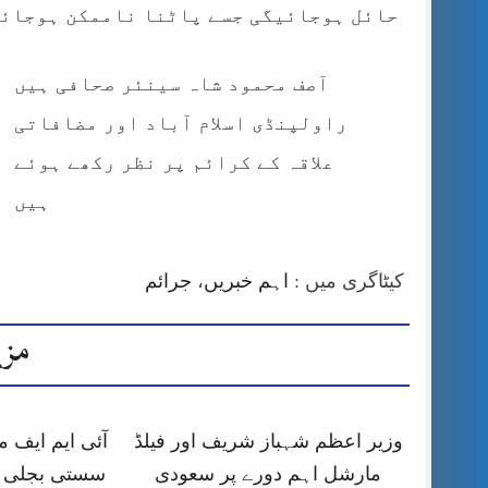
حائل ہوجائیگی جسے پاٹنا ناممکن ہوجائ
آصف محمود شاہ سینئر صحافی ہیں
راولپنڈی اسلام آباد اور مضافاتی
علاقہ کے کرائم پر نظر رکھے ہوئے
ہیں
کیٹاگری میں :
اہم خبریں
،
جرائم
مزی
وزیر اعظم شہباز شریف اور فیلڈ
آئی ایم ایف
مارشل اہم دورے پر سعودی
سستی بجلی ک