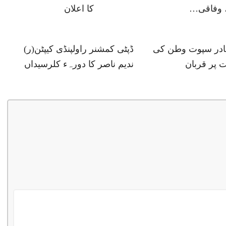
 وفاقی…
کا اعلان
ہادر سپوت وطن کی
ڈپٹی کمشنر راولپنڈی کیپٹن(ر)
 پر قربان
ندیم ناصر کا دورہء کلرسیداں