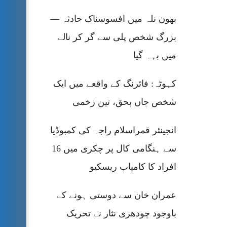
بھون نلہ میں افسوسناک حادثہ —
بزرگ شخص پلی سے گر کر نالے
میں بہہ گیا
کہوٹہ: فائرنگ کے واقعے میں ایک
شخص جاں بحق، تین زخمی
انجینئر قمراسلام راجہ کی کمبوڈیا
سے ہنگامی کال پر چکری میں 16
افراد کا کامیاب ریسکیو
عمران خان سے دوستی ہونے کے
باوجود چودھری نثار نے تحریک