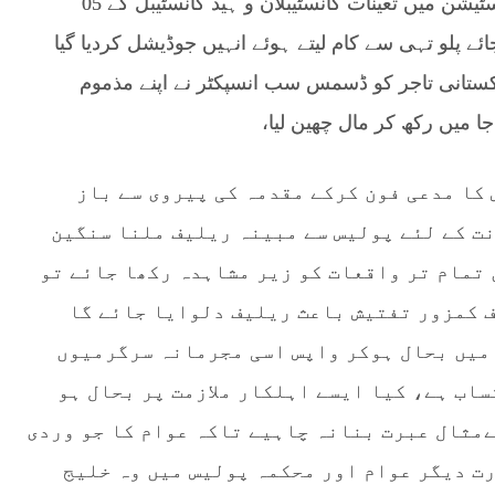
ملزمان کی سہولت کاری کرتے صادق آباد پولیس سٹیشن میں تعینات کانسٹیبلان و ہیڈ کانسٹیبل کے 05
ے پلو تہی سے کام لیتے ہوئے انہیں جوڈیشل کردیا گیا
ستانی تاجر کو ڈسمس سب انسپکٹر نے اپنے مذموم
 میں رکھ کر مال چھین لیا،
 کا مدعی فون کرکے مقدمہ کی پیروی سے باز
ت کے لئے پولیس سے مبینہ ریلیف ملنا سنگین
 تمام تر واقعات کو زیر مشاہدہ رکھا جائے تو
ف کمزور تفتیش باعث ریلیف دلوایا جائے گا
 میں بحال ہوکر واپس اسی مجرمانہ سرگرمیوں
ساب ہے، کیا ایسے اہلکار ملازمت پر بحال ہو
مثال عبرت بنانہ چاہیے تاکہ عوام کا جو وردی
ت دیگر عوام اور محکمہ پولیس میں وہ خلیج