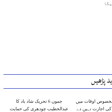
یگا
د پڑھیں
 مخصوص اوقات میں
جموں 6 تحریک شاد باد کا
ی اجازت نہیں دے
عبدالخطیب چودھری کی حمایت