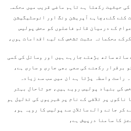
کی حیثیت رکھتا ہے تاہم ماضی قریب میں محکمہ
ت کئے گئے،چاہے آپریشن ونگ اور انوسٹیگیشن
عوام کے درمیان قائم فاصلوں کو محض پولیس
کرکے محکمانہ مثبت تشخص کے لیے اقدامات ہوں،
 ساتھ ساتھ بڑھتے جارہے ہیں اور وسائل کی کمی
و برقرار رکھنے کی سعی بھی جاری و ساری ہے،
ہ راست واسطہ پڑتا ہے ان میں سب سے زیادہ
ص کی بنیاد پولیس رویے ہیں، جو تاحال بہتر
ناکوں پر تلاشی کے نام پر شہریوں کی تذلیل ہو
 کر جانے والے سائلان سے پولیس کا رویہ ہو،
جز کا سامنا درپیش ہے،