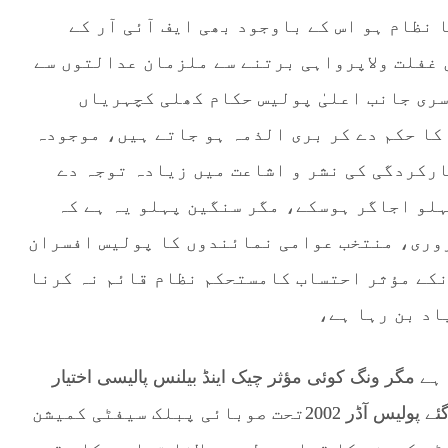
 نظام ہو اس کے باوجود بھی ایف آئی آر کے
غفلت ولاپرواہی برتنے سے ملزمان عدالتوں سے
ری جانب اعلیٰ پولیس حکام کھلی کچہریاں
ا حکم دے کر بری الذمہ ہو جاتے ہیں، موجودہ
رکردگی کی نشر و اشاعت میں زیادہ توجہ دے
لو اجاگر ہوسکے، مگر سنگین پہلو یہ ہے کہ
وری، منتخب عوامی نمائندوں کا پولیس افسران
نکے مؤثر احتساب کامستحکم نظام قائم نہ کرنا
اد بن رہا ہے،
م ہے مگر ونگ کوئی مؤثر چیک اینڈ بیلنس پالیسی اختیار
کرنے میں کامیاب نہیں ہے، مشرف دؤر میں بنائے گئے پولیس آڈر 2002تحت صوبائی پبلک سیفٹی کمیشن