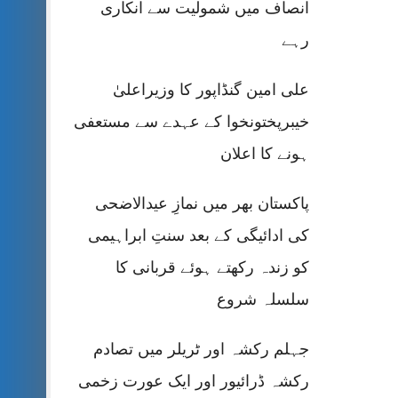
انصاف میں شمولیت سے انکاری
رہے
علی امین گنڈاپور کا وزیراعلیٰ
خیبرپختونخوا کے عہدے سے مستعفی
ہونے کا اعلان
پاکستان بھر میں نمازِ عیدالاضحی
کی ادائیگی کے بعد سنتِ ابراہیمی
کو زندہ رکھتے ہوئے قربانی کا
سلسلہ شروع
جہلم رکشہ اور ٹریلر میں تصادم
رکشہ ڈرائیور اور ایک عورت زخمی