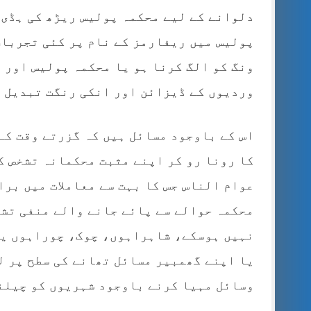
دلوانے کے لیے محکمہ پولیس ریڑھ کی ہڈی 
پولیس میں ریفارمز کے نام پر کئی تجربا
ونگ کو الگ کرنا ہو یا محکمہ پولیس اور 
وردیوں کے ڈیزائن اور انکی رنگت تبدیل 
اس کے باوجود مسائل ہیں کہ گزرتے وقت کے
کا رونا رو کر اپنے مثبت محکمانہ تشخص ک
عوام الناس جس کا بہت سے معاملات میں برا
محکمہ حوالے سے پائے جانے والے منفی تشخ
نہیں ہوسکے، شاہراہوں، چوک، چوراہوں یا 
یا اپنے گھمبیر مسائل تھانے کی سطح پر لے
وسائل مہیا کرنے باوجود شہریوں کو چیلن