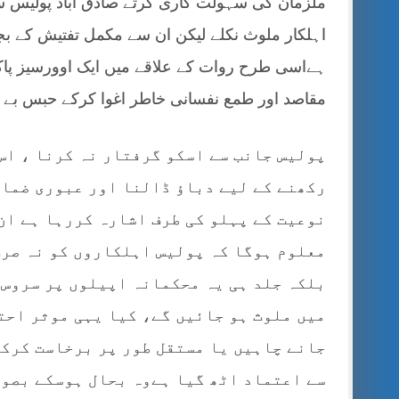
اہلکار ملوث نکلے لیکن ان سے مکمل تفتیش کے بجائ
ہےاسی طرح روات کے علاقے میں ایک اوورسیز پاک
مقاصد اور طمع نفسانی خاطر اغوا کرکے حبس بے جا
پولیس جانب سے اسکو گرفتار نہ کرنا ، اس
رکھنے کے لیے دباؤ ڈالنا اور عبوری ضمان
نوعیت کے پہلو کی طرف اشارہ کررہا ہے ان
معلوم ہوگا کہ پولیس اہلکاروں کو نہ صر
بلکہ جلد ہی یہ محکمانہ اپیلوں پر سروس
میں ملوث ہو جائیں گے، کیا یہی موثر احت
جانے چاہیں یا مستقل طور پر برخاست کرکے
سے اعتماد اٹھ گیا ہےوہ بحال ہوسکے بصور