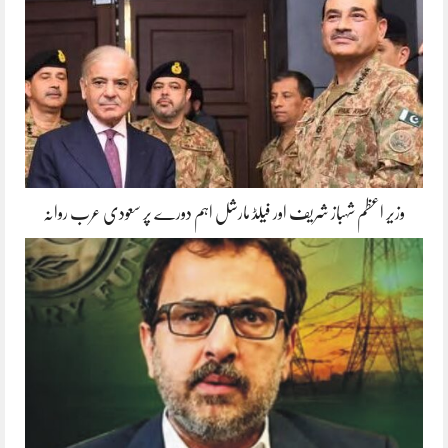
وزیر اعظم شہباز شریف اور فیلڈ مارشل اہم دورے پر سعودی عرب روانہ