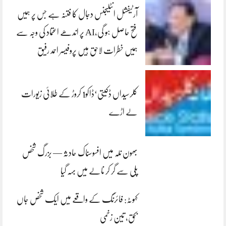
آرٹیفشل انٹلیجنس دجال کا فتنہ ہے جس پر ہمیں
فتح حاصل ہو گی،AI پر اندھے اعتماد کی وجہ سے
ہمیں خطرات لاحق ہیں پروفیسر احمد رفیق
کلرسیداں ڈکیتی‘ڈاکو1 کروڑ کے طلائی زیورات
لے اڑے
بھون نلہ میں افسوسناک حادثہ — بزرگ شخص
پلی سے گر کر نالے میں بہہ گیا
کہوٹہ: فائرنگ کے واقعے میں ایک شخص جاں
بحق، تین زخمی