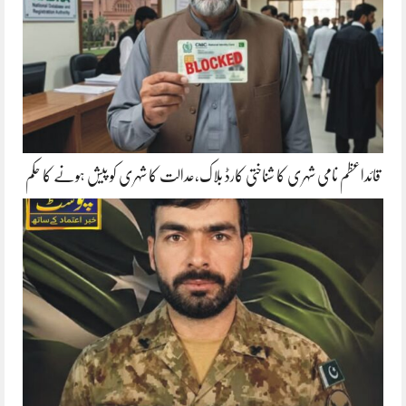
قائداعظم نامی شہری کا شناختی کارڈ بلاک،عدالت کا شہری کو پیش ہونے کا حکم