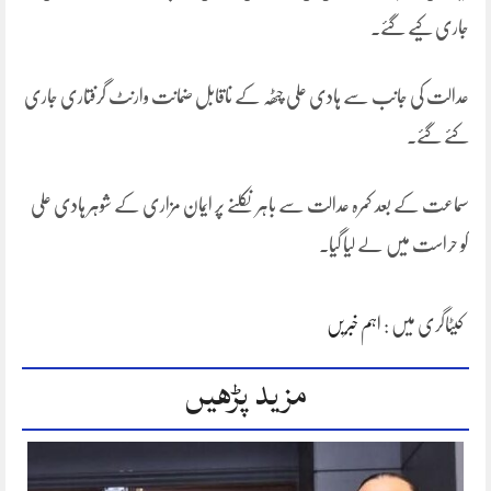
جاری کیے گئے۔
عدالت کی جانب سے ہادی علی چٹھہ کے ناقابل ضمانت وارنٹ گرفتاری جاری
کئے گئے۔
سماعت کے بعد کمرہ عدالت سے باہر نکلنے پر ایمان مزاری کے شوہر ہادی علی
کو حراست میں لے لیا گیا۔
کیٹاگری میں :
اہم خبریں
مزید پڑھیں