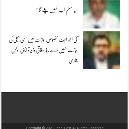
“یہ سسٹم اب نہیں چلے گا”
آئی ایم ایف مخصوص اوقات میں سستی بجلی کی
اجازت نہیں دے رہا، وفاقی وزیر توانائی اویس
لغاری
Copyright © 2021, Pindi Post All Rights Reserved.