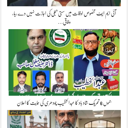
آئی ایم ایف مخصوص اوقات میں سستی بجلی کی اجازت نہیں دے رہا،
وفاقی…
جموں 6 تحریک شاد باد کا عبدالخطیب چودھری کی حمایت کا اعلان