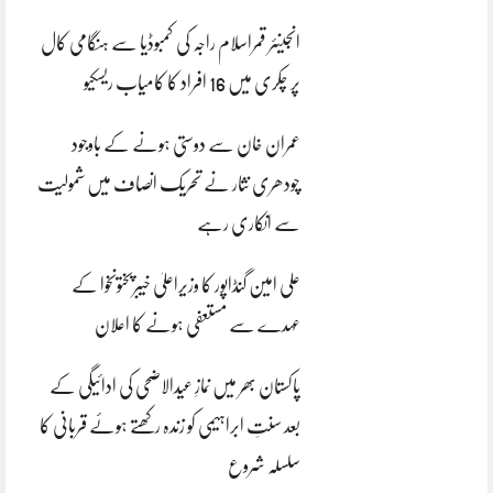
انجینئر قمراسلام راجہ کی کمبوڈیا سے ہنگامی کال
پر چکری میں 16 افراد کا کامیاب ریسکیو
عمران خان سے دوستی ہونے کے باوجود
چودھری نثار نے تحریک انصاف میں شمولیت
سے انکاری رہے
علی امین گنڈاپور کا وزیراعلیٰ خیبرپختونخوا کے
عہدے سے مستعفی ہونے کا اعلان
پاکستان بھر میں نمازِ عیدالاضحی کی ادائیگی کے
بعد سنتِ ابراہیمی کو زندہ رکھتے ہوئے قربانی کا
سلسلہ شروع