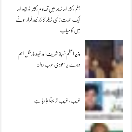
جہلم رکشہ اور ٹریلر میں تصادم رکشہ ڈرائیور اور
ایک عورت زخمی ٹریلر کا ڈرائیور فرار ہونے
میں کامیاب
وزیر اعظم شہباز شریف اور فیلڈ مارشل اہم
دورے پر سعودی عرب روانہ
غریب، غریب تر ہوتا جا رہا ہے