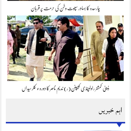
چارسدہ کا بہادر سپوت وطن کی حرمت پر قربان
ڈپٹی کمشنر راولپنڈی کیپٹن(ر) ندیم ناصر کا دورہء کلرسیداں
اہم خبریں