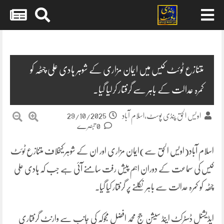
Skip
to
content
متنازع ٹوئٹ کیس میں ایمان مزاری کے شوہر ہادی علی چٹھہ کو
کمرہ عدالت کے باہر سے گرفتار کرلیا گیا۔
29/10/2025
اویس الحق پنڈی پوسٹ،اسلام آباد
0 تبصرے
اسلام آباد(اویس الحق سے)ایمان مزاری اور ان کے شوہر کیخلاف متنازع ٹوئٹ
کیس کی سماعت کے دوران اہم پیش رفت سامنے آئی ہے جب کہ ہادی علی
چٹھہ کو کمرہ عدالت سے باہر نکلنے پر گرفتار کیا گیا۔
ایڈیشنل ڈسٹرکٹ اینڈ سیشن جج محمد افضل مجوکہ کی جانب سے وارنٹ گرفتاری