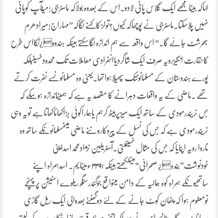
کہاکہ بیٹامجھے ایک گلاس پانی لادو۔اس کے بعدوہ بولاکہ ماسٹرجی!میںآپ کوپانی
نہیں پلاسکتا۔ماسٹرجی نے پوچھاکہ کیوں؟تولڑکاکہنے لگاکہ”مہاراج!میرادھرم
بھرشٹ جائے گا۔“ اس واقعہ سے ہم اندازہ لگاسکتے ہیںکہ ہندوو¿ںکااس طرح
کاحقارت انگیزرویہ صرف ایک شاگردیاانفرادی معاملات تک محدودنہیںبلکہ
پورے ہندوستان کے مسلمانوںتک پھیلاہواتھا۔یعنی وہ مسلمانوںسے نفرت کرتے
تھے ۔ماضی کے یہ واقعات دہرانے کا مقصد یہ ہے کہ ہمیںاندازہ ہوسکے کہ
جس نریندرمودی کے ساتھ ایک میزپربیٹھ کرہم یاہماراکوئی بڑاکھاناکھاتاہے تویہ وہی
نریندرمودی ہے کہ جس کی نسل کے پیروکاروںنے ماضی میںمسلمانوںکے ساتھ وہ
ناروا رویہ اپنایا کہ جس کی مثال نہیںملتی۔آسٹریلین نژادمحمداسداپنی
خودنوشت”بندہ¿ صحرائی“میںلکھتے ہیںکہ ۳۳۹۱ءمیںایم۔ اسدہمراہ اپنے
ساتھیوںکے ہمراہ کوہ ہمالیہ کے دامن میںواقع جوگندرسنگھ ریلوے اسٹیشن پرپہنچے
تومعلوم ہوا کہ پٹھان کوٹ جانے کے لئے دوگھنٹے بعدوالی ایک ریل گاڑی