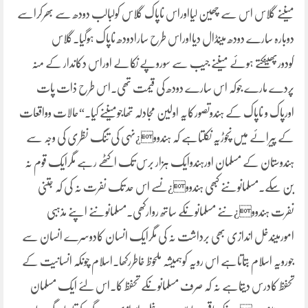
میںنے گلاس اس سے چھین لیااوراس ناپاک گلاس کولبالب دودھ سے بھرکراسے
دوبارہ سارے دودھ میںڈال دیااوراس طرح سارادودھ ناپاک ہوگیا۔گلاس
کودورپھینکتے ہوئے میںنے جیب سے سوروپے نکالے اوراس دکاندار کے منہ
پردے مارے جوکہ اس سارے دودھ کی قیمت تھی۔اس طرح ذات پات
اورپاک و ناپاک کے ہندوتصورکایہ اولین مجادلہ تھاجومیںنے کیا۔“حالات وواقعات
کے پیرائے میں نچوڑیہ نکلتاہے کہ ہندوو¿ںہی کی تنگ نظری کی وجہ سے
ہندوستان کے مسلمان اورہندوایک ہزار برس تک اکٹھے رہے مگرایک قوم نہ
بن سکے۔مسلمانوںنے کبھی ہندوو¿ںسے اس حد تک نفرت نہ کی کہ جتنی
نفرت ہندوو¿ںنے مسلمانوںکے ساتھ روارکھی۔مسلمانوںنے اپنے مذہبی
امورمیںدخل اندازی بھی برداشت نہ کی مگرایک انسان کادوسرے انسان سے
جورویہ اسلام بتاتاہے اس رویہ کوہمیشہ ملحوظ خاطررکھا۔اسلام چونکہ انسانیت کے
تحفظ کادرس دیتاہے نہ کہ صرف مسلمانوںکے تحفظ کا۔اس لئے ایک مسلمان