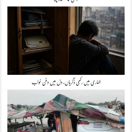
الماری میں رکھی ڈگریاں، دل میں دفن خواب