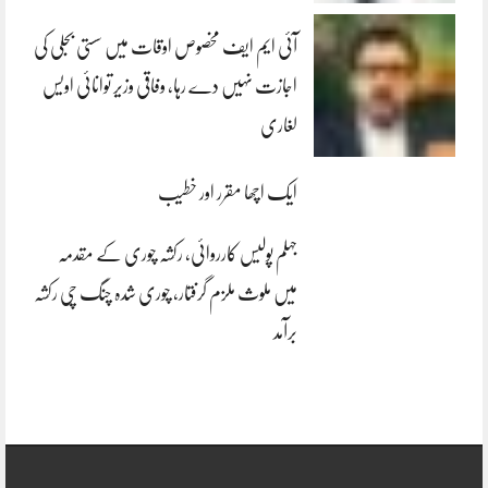
آئی ایم ایف مخصوص اوقات میں سستی بجلی کی
اجازت نہیں دے رہا، وفاقی وزیر توانائی اویس
لغاری
ایک اچھا مقرر اور خطیب
جہلم پولیس کارروائی، رکشہ چوری کے مقدمہ
میں ملوث ملزم گرفتار، چوری شدہ چنگ چی رکشہ
برآمد