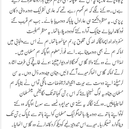
پرجاناپڑے گا۔چنانچہ اس نے سوچاکہ اتنی دیرہم قریبی بازاروںکاسروے کرلیتے
ہےں۔وہ کہنے لگے کہ ہم گھوم رہے تھے کہ ہماری نظرایک دودھ والی دکان
پرپڑی۔یہ منظردیکھتے ہی ہمارادل چاہاکہ دودھ پیا جائے۔ جب ہم قریب گئے
تودکاندارپیالے میںایک آوارہ کتے کودودھ پلارہاتھا۔یہ منظر ہمیںبہت
منفرداوراوراچھالگاکہ اللہ کی مخلوق پررحم عیاںہورہاتھا۔ہم نے اس سے پنجابی میں
کہا کہ ہم نے بھی دودھ پیناہے۔اسے فوراً ً ً معلوم ہوگیاکہ ہم مسلمان ہیں۔
لہٰذااس نے وہ کتے والا گلاس کھنگالااوردیوارمیںبنے ہوئے طاقچے کی طرف اشارہ
کرتے کہاکہ گلاس اٹھاکرمیرے آگے لائیں،میںان میںدودھ ڈال دوں۔یہ سن
کرمیںنے اپنے دوست سے حیرت انگیزاندازمیںوضاحت مانگی تواس نے بتایاکہ ہم
مسلمان ہیںاوریہ لوگ نہیںچاہتے کہ اس برتن کوہاتھ تک لگائیںجس میںمسلمان
کھائیںیاپئیں۔وہ کہنے لگاکہ یہ سنتے ہی میراچہرہ غصے سے سرخ ہوگیاکہ وہ کتے
کوتواپنے ہاتھ سے دودھ پلارہاتھامگرایک مسلمان کواپنے ہاتھ سے ناپاک برتن تک
دیناگوارہ نہیںکررہا۔میرے اس تندوتیزلہجے کودیکھ کردکاندارنے وہ گلاس اٹھالیا۔