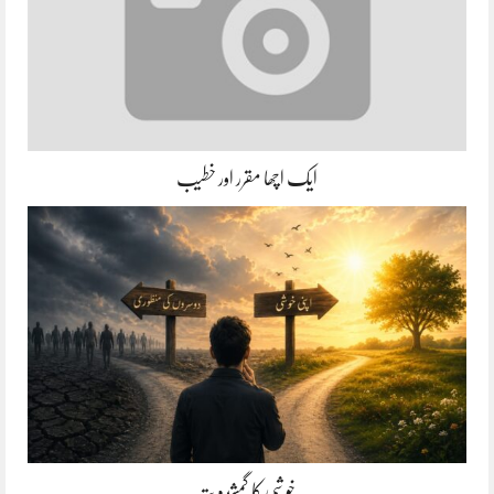
ایک اچھا مقرر اور خطیب
خوشی کا گمشدہ پتہ