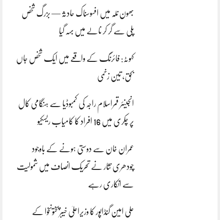
بھون نلہ میں افسوسناک حادثہ — بزرگ شخص
پلی سے گر کر نالے میں بہہ گیا
کہوٹہ: فائرنگ کے واقعے میں ایک شخص جاں
بحق، تین زخمی
انجینئر قمراسلام راجہ کی کمبوڈیا سے ہنگامی کال
پر چکری میں 16 افراد کا کامیاب ریسکیو
عمران خان سے دوستی ہونے کے باوجود
چودھری نثار نے تحریک انصاف میں شمولیت
سے انکاری رہے
علی امین گنڈاپور کا وزیراعلیٰ خیبرپختونخوا کے