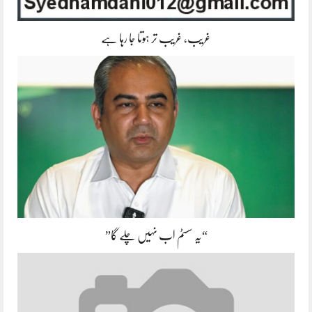
غریب، غریب تر ہوتا جا رہا ہے
“یہ سسٹم اب نہیں چلے گا”