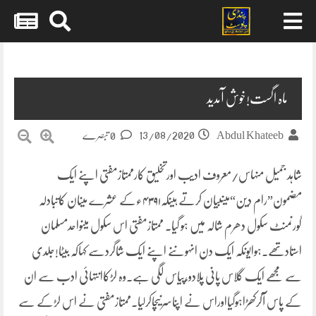
Skip
to
content
ماہ اگست!خوش آمدید
13/08/2020
Abdul Khateeb
0 تبصرے
شاہد جمیل منہاس/معروف ادیب اورتخلیق کارممتازمفتی اپنے ایک
مضمون”رام دین“میںبیان کرتے ہیںکہ۴۳۹۱ءکے عشرے میںان کاتبادلہ
گورنمنٹ سکول دھرم شالہ میں ہو گیا۔ ممتازمفتی اس سکول میںواحدمسلمان
استادتھے۔ہوایوںکہ ایک دن انہوںنے اپنے ایک شاگردسے کہاکہ بیٹا!جلدی
سے مجھے ایک گلاس پانی پلادو،پیاس لگی ہے۔وہ لڑکاانتہائی ادب سے ان
کے پاس آکرکھڑاہوگیااوراس نے اپناسرنیچاکرلیا۔ممتازمفتی نے اس لڑکے سے