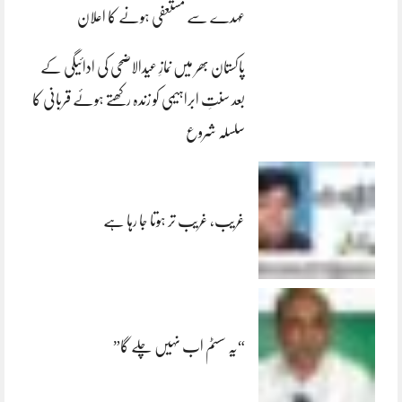
عہدے سے مستعفی ہونے کا اعلان
پاکستان بھر میں نمازِ عیدالاضحی کی ادائیگی کے
بعد سنتِ ابراہیمی کو زندہ رکھتے ہوئے قربانی کا
سلسلہ شروع
غریب، غریب تر ہوتا جا رہا ہے
“یہ سسٹم اب نہیں چلے گا”