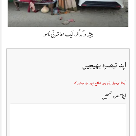
پیشہ ور گداگر ،ایک معاشرتی ناسور
اپنا تبصرہ بھیجیں
آپکا ای میل ایڈریس شائع نہیں کیا جائے گا
اپنا تبصرہ لکھیں