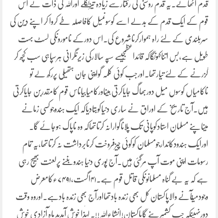
قدم اٹھائے۔یہ قدم روشنی کی رفتارسے زیادہ تیزنکلے اوراللہ کی ذات نے اس
قوم کے ایک قدم کے بدلے اسے کوسوںمیل کافاصلہ طے کروا کر اپنے دین کی
سربلندی کے لئے راہ ہموارکرناشروع کی۔اس دورکے ناموروںکی لسٹ بہت
طویل ہے،بس اتناکہوںگاکہ قائداعظمؒجیسے سپہ سالارکی زیرنگرانی ہرسپاہی سب کچھ کر
گزرنے کے لئے تیارتھا۔اورجب کوئی کلمہ گواپنی جان ہتھیلی پررکھ لے تو
ناکامیاں کوسوں میل دوربھاگ جایاکرتی ہیںاورکامیابیاںاس قوم کامقدربن جایاکرتی
ہیں۔آج تاریخ کے اوراق نے ساری دنیاکوبتادیاکہ ایک ہندوجوکسی زمانے
میںاپنے مسلمان استادکوپانی تک پلاناگوارانہ کرتاتھاکہ وہ ناپاک ہوجائے گا۔
اورایک ہندودکاندارجومسلمان کوکوئی چیزفروخت کرنابرداشت نہ کرتاتھا،یہ تمام
رسومات اپنی موت آپ مرگئی ہیں۔آج پوری دنیا ہندو بننے پرلعنت بھیج رہی
ہے کہ یہ بے گناہ مسلمانوںکی قاتل قوم ہے۔۴۱اگست،۷۴۹۱ءکامعرض
وجودمیںآنے والاپاکستان کل بھی زندہ بادتھااورآج بھی زندہ بادہے۔اوروہ وقت
دورنہیںکہ جب کشمیربنے گاپاکستان!انشاءاللہ!!۔ لہٰذا خوش آمدید ماہِ آزادی خوش