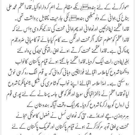
ہموارکرنے کے لئے ہندوو¿ںکے مظالم نے اہم کرداراداکیا۔قائداعظم محمدعلی
جناحؒ کی جوانی کے دنوںمیںبھی ہندوو¿ںکی جارحیت ناقابل برداشت تھی۔
قائداعظمؒنے اپنالڑکپن اورنوجوانی اورپھرجوانی محنت کی نذر کیوںکردی؟اس لئے کہ
قائداعظمؒ کومعلوم تھاکہ اگرمحنت اورلگن سے کام کیاجائے تو کامیابی ضرورقدم
چوماکرتی ہے۔قائداعظمؒنے محنت کرتے ہوئے اپنی راتوںکی نیندکی پرواہ کئے
بغیراپنادن رات ایک کردیا۔قائداعظمؒنے جاگتے ہوئے قیام پاکستان کاخواب
دیکھناشروع کیاعلامہ اقبالؒنے فورًایقین دہانی کروائی کہ یہ قوم الگ رہ کرہی خوش
رہ سکتی ہے۔ لہٰذا علامہ اقبالؒنے اپنے خواب کوشاعری کی شکل میںعیاںکرناشروع
کیا تو قائداعظمؒ نے ڈاکٹراقبالؒکی سوچ اورفکرکوعملی جامہ پہنانے کے لئے پوری قوم
کی ارواح کو بیدارکرناشروع کردیا۔پھرایک وقت آیاکہ ہندوستان کے
ہرمردوزن،بچے اور بوڑھے، حتّٰی کہ نوجوان نسل نے فضول کاموںکی بجائے
محنت پراپنی توجہ مرکوزکرتے ہوئے قیام پاکستان اورتحریک پاکستان کے لئے