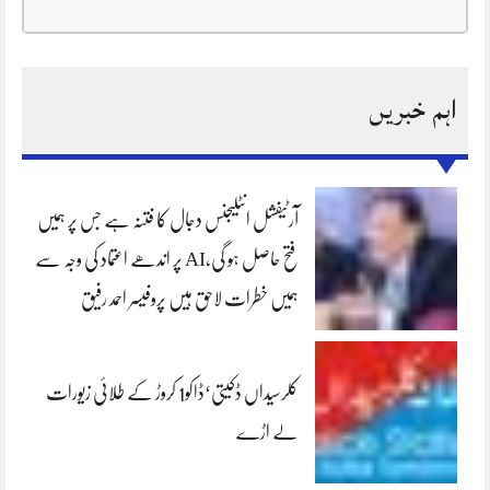
اہم خبریں
آرٹیفشل انٹلیجنس دجال کا فتنہ ہے جس پر ہمیں
فتح حاصل ہو گی،AI پر اندھے اعتماد کی وجہ سے
ہمیں خطرات لاحق ہیں پروفیسر احمد رفیق
کلرسیداں ڈکیتی‘ڈاکو1 کروڑ کے طلائی زیورات
لے اڑے