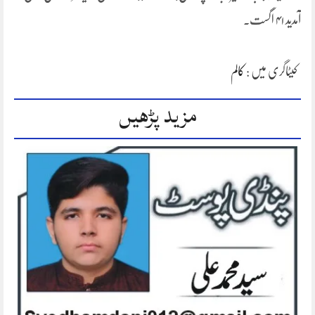
آمدید ۴۱ اگست۔
کیٹاگری میں :
کالم
مزید پڑھیں