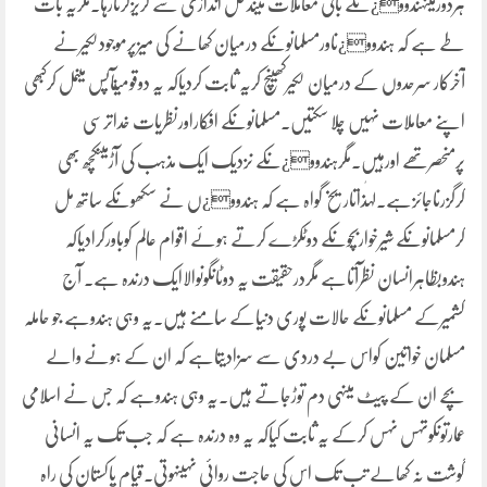
ہردورمیںہندوو¿ںکے باقی معاملات میںدخل اندازی سے گریزکرتارہا۔مگریہ بات
طے ہے کہ ہندوو¿ںاورمسلمانوںکے درمیان کھانے کی میزپرموجودلکیرنے
آخرکار سرحدوں کے درمیان لکیرکھینچ کریہ ثابت کردیاکہ یہ دوقومیںآپس میںمل کرکبھی
اپنے معاملات نہیں چلا سکتیں۔مسلمانوںکے افکاراورنظریات خداترسی
پرمنحصرتھے اورہیں۔مگرہندوو¿ںکے نزدیک ایک مذہب کی آڑمیںکچھ بھی
کرگزرناجائزہے۔لہٰذاتاریخ گواہ ہے کہ ہندوو¿ں نے سکھوںکے ساتھ مل
کرمسلمانوںکے شیرخواربچوںکے دوٹکڑے کرتے ہوئے اقوام عالم کوباورکرادیاکہ
ہندوبظاہرانسان نظرآتاہے مگردرحقیقت یہ دوٹانگوںوالاایک درندہ ہے۔ آج
کشمیرکے مسلمانوںکے حالات پوری دنیاکے سامنے ہیں۔یہ وہی ہندوہے جو حاملہ
مسلمان خواتین کواس بے دردی سے سزادیتاہے کہ ان کے ہونے والے
بچے ان کے پیٹ میںہی دم توڑجاتے ہیں۔یہ وہی ہندوہے کہ جس نے اسلامی
عمارتوںکوتہس نہس کرکے یہ ثابت کیاکہ یہ وہ درندہ ہے کہ جب تک یہ انسانی
گوشت نہ کھالے تب تک اس کی حاجت روائی نہیںہوتی۔قیام پاکستان کی راہ