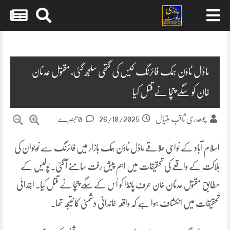
Skip
to
content
ماڈل ٹاؤن ہمک فائرنگ کیس کی گتھی سلجھ گئی، مقتول عدنان
خان کو سگے چچا نے قتل کیا
26/10/2025
چوھدری ثاقب متیال
0 تبصرے
اسلام آباد کے نواحی علاقے ماڈل ٹاؤن ہمک بازار میں فائرنگ سے نوجوان کی
ہلاکت کے واقعے کی تحقیقات میں اہم پیش رفت سامنے آ گئی۔ پولیس کے
مطابق مقتول عدنان خان عرف پانڈا کو اُس کے سگے چچا نے قتل کیا۔ ابتدائی
تحقیقات میں انکشاف ہوا ہے کہ واقعہ خاندانی دشمنی کا نتیجہ تھا۔