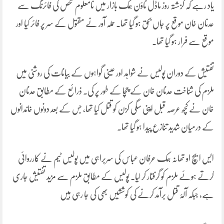
یاد رہے کہ گزشتہ روز ماڈل ٹاؤن ہمک بازار میں نامعلوم شخص کی فائرنگ سے
عدنان خان موقع پر جاں بحق ہو گیا تھا۔ حملہ آور نے مقتول کے سر پر فائر کیا اور
موقع سے فرار ہو گیا تھا۔
تفتیش کے دوران پولیس نے شواہد اور عینی گواہوں کے بیانات کی روشنی میں
ملزم کی شناخت عدنان خان کے چچا کے طور پر کی۔ ذرائع کے مطابق عدنان
خان نے کچھ عرصہ قبل اپنی سگی کزن کو قتل کیا تھا، جس کے بعد دونوں خاندانوں
کے درمیان شدید تنازع پیدا ہو گیا تھا۔
ایس ایچ او تھانہ ہمک عرفان عباس کی سربراہی میں پولیس ٹیم نے کارروائی
کرتے ہوئے ملزم کو گرفتار کر لیا۔ پولیس کے مطابق ملزم سے مزید تفتیش جاری
ہے، جبکہ آلۂ قتل برآمد کرنے کی کوششیں بھی کی جا رہی ہیں