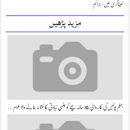
کیٹاگری میں :
جرائم
مزید پڑھیں
جہلم پولیس کی کارروائی،10 سالہ بچے کو جنسی زیادتی کا نشانہ بنانے والا ملزم…