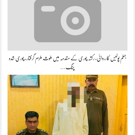
جہلم پولیس کارروائی، رکشہ چوری کے مقدمہ میں ملوث ملزم گرفتار، چوری شدہ
چنگ…