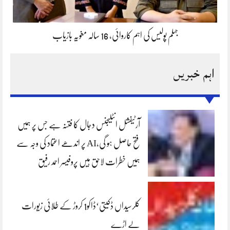
جہلم پولیس کی اہم کاروائی، 16 سالہ مغویہ بازیاب
اہم خبریں
آرٹیفشل انٹلیجنس دجال کا فتنہ ہے جس پر ہمیں
فتح حاصل ہو گی،AI پر اندھے اعتماد کی وجہ سے
ہمیں خطرات لاحق ہیں پروفیسر احمد رفیق
کلرسیداں ڈکیتی‘ڈاکو1 کروڑ کے طلائی زیورات
لے اڑے