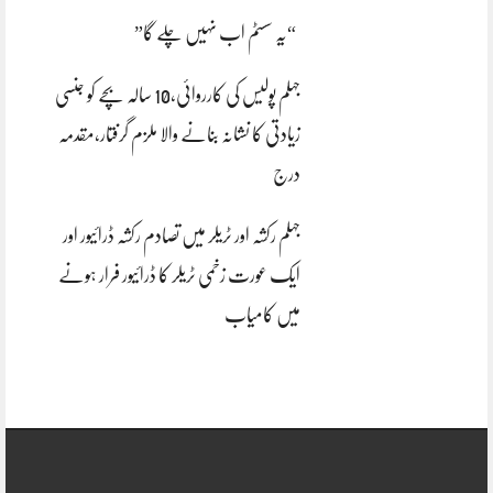
“یہ سسٹم اب نہیں چلے گا”
جہلم پولیس کی کارروائی،10 سالہ بچے کو جنسی
زیادتی کا نشانہ بنانے والا ملزم گرفتار،مقدمہ
درج
جہلم رکشہ اور ٹریلر میں تصادم رکشہ ڈرائیور اور
ایک عورت زخمی ٹریلر کا ڈرائیور فرار ہونے
میں کامیاب