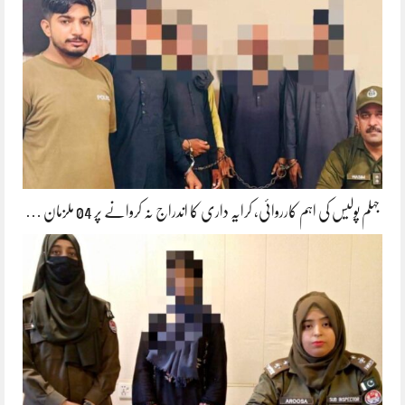
جہلم پولیس کی اہم کارروائی، کرایہ داری کا اندراج نہ کروانے پر 04 ملزمان …