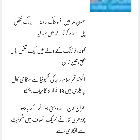
بھون نلہ میں افسوسناک حادثہ — بزرگ شخص
پلی سے گر کر نالے میں بہہ گیا
کہوٹہ: فائرنگ کے واقعے میں ایک شخص جاں
بحق، تین زخمی
انجینئر قمراسلام راجہ کی کمبوڈیا سے ہنگامی کال
پر چکری میں 16 افراد کا کامیاب ریسکیو
عمران خان سے دوستی ہونے کے باوجود
چودھری نثار نے تحریک انصاف میں شمولیت
سے انکاری رہے