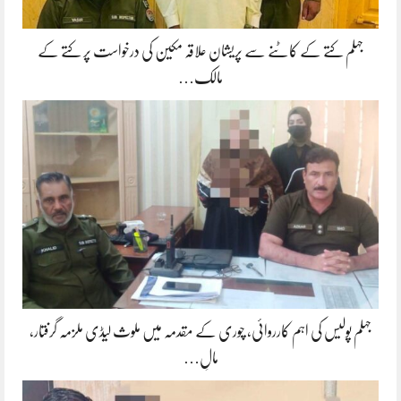
جہلم کتے کے کاٹنے سے پریشان علاقہ مکین کی درخواست پر کتے کے
مالک…
جہلم پولیس کی اہم کارروائی، چوری کے مقدمہ میں ملوث لیڈی ملزمہ گرفتار،
مالِ…