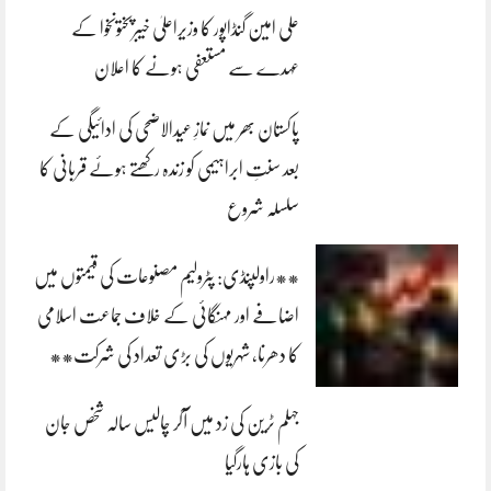
علی امین گنڈاپور کا وزیراعلیٰ خیبرپختونخوا کے
عہدے سے مستعفی ہونے کا اعلان
پاکستان بھر میں نمازِ عیدالاضحی کی ادائیگی کے
بعد سنتِ ابراہیمی کو زندہ رکھتے ہوئے قربانی کا
سلسلہ شروع
**راولپنڈی: پٹرولیم مصنوعات کی قیمتوں میں
اضافے اور مہنگائی کے خلاف جماعت اسلامی
کا دھرنا، شہریوں کی بڑی تعداد کی شرکت**
جہلم ٹرین کی زد میں آکر چالیس سالہ شخص جان
کی بازی ہارگیا