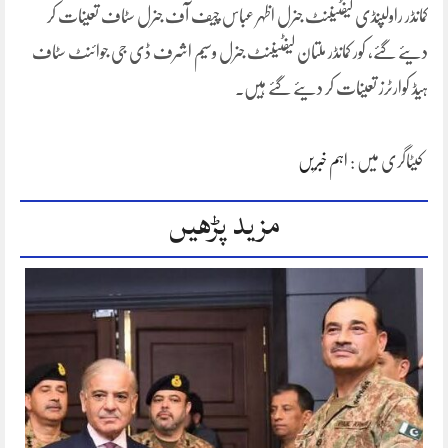
کمانڈر راولپنڈی لیفٹیننٹ جنرل اظہر عباس چیف آف جنرل سٹاف تعینات کر
دیئے گئے، کور کمانڈر ملتان لیفٹیننٹ جنرل وسیم اشرف ڈی جی جوائنٹ سٹاف
ہیڈ کوارٹرز تعینات کر دیئے گئے ہیں۔
کیٹاگری میں :
اہم خبریں
مزید پڑھیں