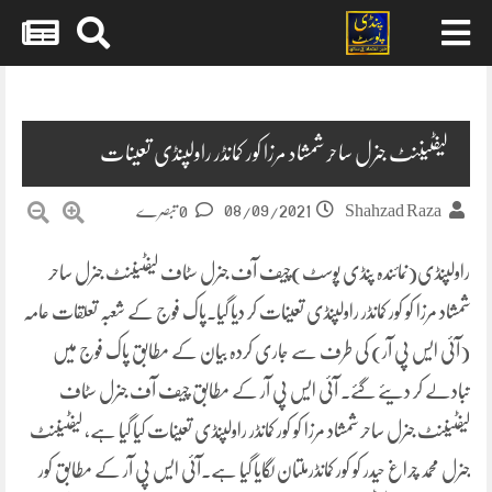
Skip
to
content
لیفٹیننٹ جنرل ساحر شمشاد مرزا کور کمانڈر راولپنڈی تعینات
08/09/2021
Shahzad Raza
0 تبصرے
راولپنڈی(نمائندہ پنڈی پوسٹ)چیف آف جنرل سٹاف لیفٹیننٹ جنرل ساحر
شمشاد مرزا کو کور کمانڈر راولپنڈی تعینات کر دیا گیا۔پاک فوج کے شعبہ تعلقات عامہ
(آئی ایس پی آر) کی طرف سے جاری کردہ بیان کے مطابق پاک فوج میں
تبادلے کر دیئے گئے۔ آئی ایس پی آر کے مطابق چیف آف جنرل سٹاف
لیفٹیننٹ جنرل ساحر شمشاد مرزا کو کور کمانڈر راولپنڈی تعینات کیا گیا ہے، لیفٹیننٹ
جنرل محمد چراغ حیدر کو کور کمانڈرملتان لگایا گیا ہے۔آئی ایس پی آر کے مطابق کور