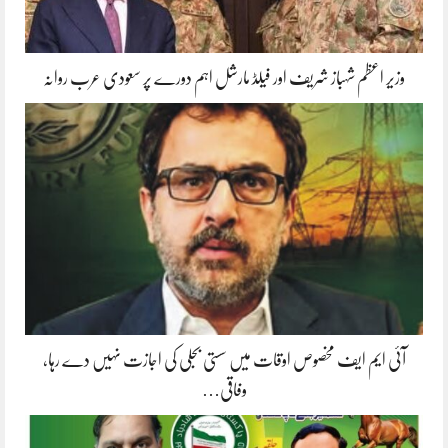
وزیر اعظم شہباز شریف اور فیلڈ مارشل اہم دورے پر سعودی عرب روانہ
آئی ایم ایف مخصوص اوقات میں سستی بجلی کی اجازت نہیں دے رہا،
وفاقی…