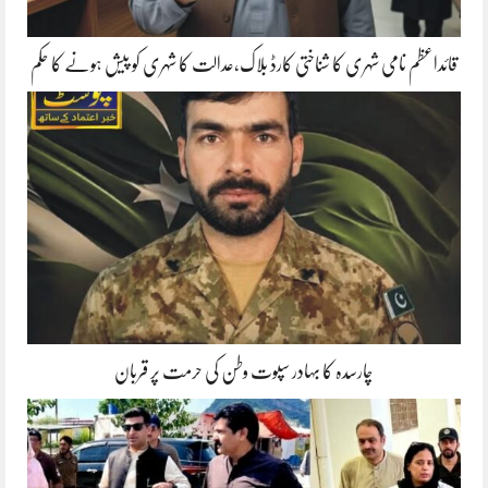
قائداعظم نامی شہری کا شناختی کارڈ بلاک،عدالت کا شہری کو پیش ہونے کا حکم
چارسدہ کا بہادر سپوت وطن کی حرمت پر قربان