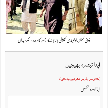
ڈپٹی کمشنر راولپنڈی کیپٹن(ر) ندیم ناصر کا دورہء کلرسیداں
اپنا تبصرہ بھیجیں
آپکا ای میل ایڈریس شائع نہیں کیا جائے گا
اپنا تبصرہ لکھیں