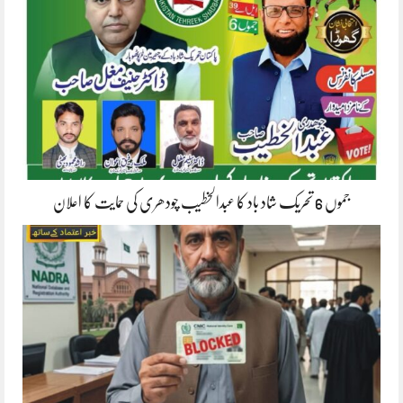
جموں 6 تحریک شاد باد کا عبدالخطیب چودھری کی حمایت کا اعلان