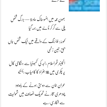
لے اڑے
بھون نلہ میں افسوسناک حادثہ — بزرگ شخص
پلی سے گر کر نالے میں بہہ گیا
کہوٹہ: فائرنگ کے واقعے میں ایک شخص جاں
بحق، تین زخمی
انجینئر قمراسلام راجہ کی کمبوڈیا سے ہنگامی کال
پر چکری میں 16 افراد کا کامیاب ریسکیو
عمران خان سے دوستی ہونے کے باوجود
چودھری نثار نے تحریک انصاف میں شمولیت
سے انکاری رہے