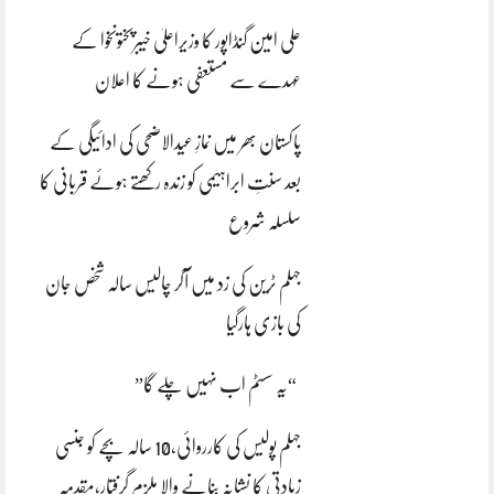
علی امین گنڈاپور کا وزیراعلیٰ خیبرپختونخوا کے
عہدے سے مستعفی ہونے کا اعلان
پاکستان بھر میں نمازِ عیدالاضحی کی ادائیگی کے
بعد سنتِ ابراہیمی کو زندہ رکھتے ہوئے قربانی کا
سلسلہ شروع
جہلم ٹرین کی زد میں آکر چالیس سالہ شخص جان
کی بازی ہارگیا
“یہ سسٹم اب نہیں چلے گا”
جہلم پولیس کی کارروائی،10 سالہ بچے کو جنسی
زیادتی کا نشانہ بنانے والا ملزم گرفتار،مقدمہ