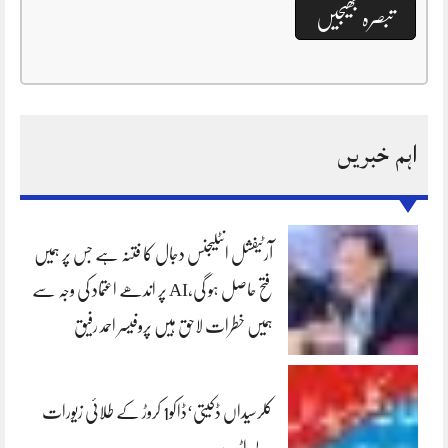
اہم خبریں
آرٹیفشل انٹلیجنس دجال کا فتنہ ہے جس پر ہمیں
فتح حاصل ہو گی،AI پر اندھے اعتماد کی وجہ سے
ہمیں خطرات لاحق ہیں پروفیسر احمد رفیق
کلرسیداں ڈکیتی‘ڈاکو1 کروڑ کے طلائی زیورات