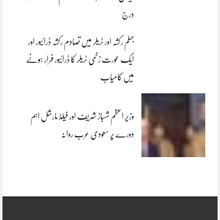
درج
جہلم رکشہ اور ٹریلر میں تصادم رکشہ ڈرائیور اور
ایک عورت زخمی ٹریلر کا ڈرائیور فرار ہونے
میں کامیاب
وزیر اعظم شہباز شریف اور فیلڈ مارشل اہم
دورے پر سعودی عرب روانہ