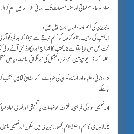
مواد اور عام معلوماتی اور مفید معلومات تک رسائی دلانے میں اہم کردار 
لائبریرین کی اہم ذمہ داریاں درج ذیل ہیں:
1۔کتب کی ترتیب: تمام کتابوں کو منظم طریقے سے سجانا تاکہ ہر فرد کو
تحت عمل میں لایا جاتا ہے2۔کتب کا اندراج اور ریکارڈ: 
عملے کے ذریعے تیز ترین کمپیوٹر پروفیشنل کی زیر نگرانی سافٹ ویر میں منظم
3۔رہنمائی: طلباء اور اساتذہ کو ان کی ضرورت کے مطابق کتابیں منتخب کرنے 
جا سکے
4۔تعلیمی مواد کی فراہمی: مختلف موضوعات پر تحقیقی اور نصابی مواد مہیا کرنا۔
5۔لائبریری کا نظم و ضبط قائم رکھنا: لائبریری میں سکون اور تعلیمی ماحول برقرار رکھنا۔اور اس کے اصول و ضوابط تیار کرتا ہے۔