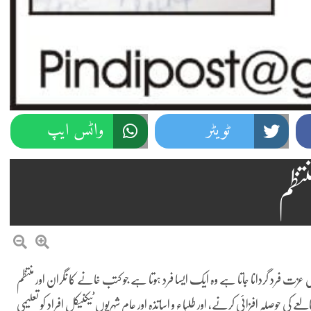
ٹویٹر
واٹس ایپ
نتظم
زت فرد گردانا جاتا ہے وہ ایک ایسا فرد ہوتا ہے جو کتب خانے کا نگران اور منتظم
کی حوصلہ افزائی کرنے، اور طلباء و اساتذہ اور عام شہریوں ٹیکنیکل افراد کو تعلیمی