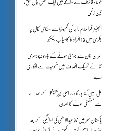
کہوٹہ: فائرنگ کے واقعے میں ایک شخص جاں بحق،
تین زخمی
انجینئر قمراسلام راجہ کی کمبوڈیا سے ہنگامی کال پر
چکری میں 16 افراد کا کامیاب ریسکیو
عمران خان سے دوستی ہونے کے باوجود چودھری
نثار نے تحریک انصاف میں شمولیت سے انکاری
رہے
علی امین گنڈاپور کا وزیراعلیٰ خیبرپختونخوا کے عہدے
سے مستعفی ہونے کا اعلان
پاکستان بھر میں نمازِ عیدالاضحی کی ادائیگی کے بعد
سنتِ ابراہیمی کو زندہ رکھتے ہوئے قربانی کا سلسلہ