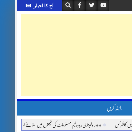
آج کا اخبار
رابطہ کریں
**راولپنڈی: پٹرولیم مصنوعات کی قیمتوں میں اضافے اور مہنگائی کے خلاف جماعت اس