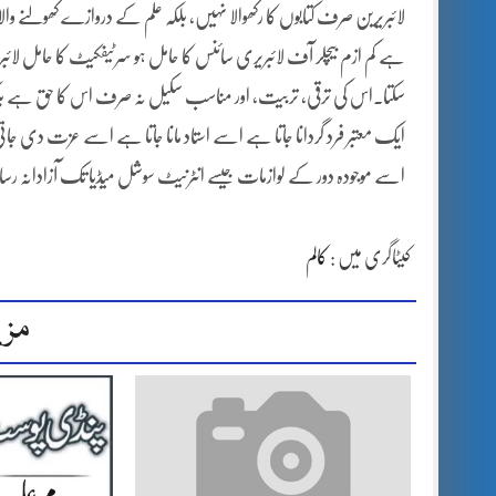
لائبریرین صرف کتابوں کا رکھوالا نہیں، بلکہ علم کے دروازے کھولنے والا 
ہے کم ازم بیچلر آف لائبریری سائنس کا حامل ہو سرٹیفکیٹ کا حامل لا
سکتا۔اس کی ترقی، تربیت، اور مناسب سکیل نہ صرف اس کا حق ہے بلکہ 
ایک معتبر فرد گردانا جاتا ہے اسے استاد مانا جاتا ہے اسے عزت دی جاتی
اسے موجودہ دور کے لوازمات جیسے انٹرنیٹ سوشل میڈیا تک آزادانہ رسائی
کیٹاگری میں :
کالم
مزی