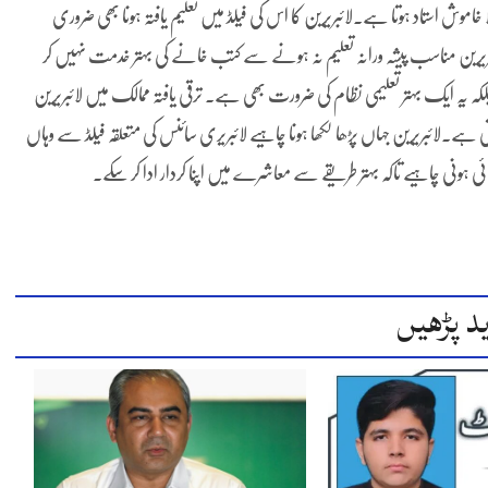
خاموش استاد ہوتا ہے۔لائبریرین کا اس کی فیلڈ میں تعلیم یافتہ ہونا بھی ضروری
ئبریرین مناسب پیشہ ورانہ تعلیم نہ ہونے سے کتب خانے کی بہتر خدمت نہیں کر
یہ ایک بہتر تعلیمی نظام کی ضرورت بھی ہے۔ ترقی یافتہ ممالک میں لائبریرین
 ہے۔لائبریرین جہاں پڑھا لکھا ہونا چاہیے لائبریری سائنس کی متعلقہ فیلڈ سے وہاں
 ہونی چاہیے تاکہ بہتر طریقے سے معاشرے میں اپنا کردار ادا کر سکے۔
د پڑھیں