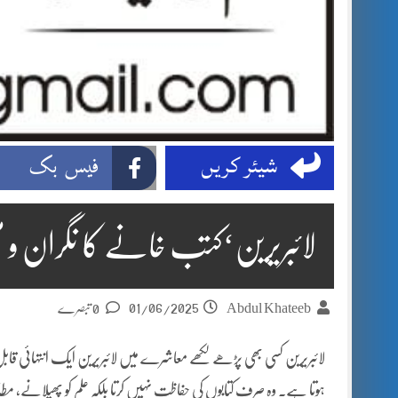
شیئر کریں
فیس بک
لائبریرین‘کتب خانے کا نگران و م
01/06/2025
Abdul Khateeb
0 تبصرے
لائبریرین کسی بھی پڑھے لکھے معاشرے میں لائبریرین ایک انتہائی قابل ع
ہوتا ہے۔ وہ صرف کتابوں کی حفاظت نہیں کرتا بلکہ علم کو پھیلانے، مطالعے 