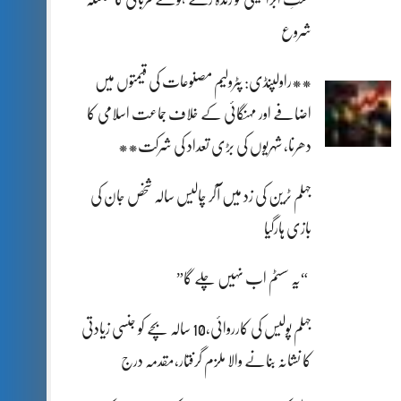
شروع
**راولپنڈی: پٹرولیم مصنوعات کی قیمتوں میں
اضافے اور مہنگائی کے خلاف جماعت اسلامی کا
دھرنا، شہریوں کی بڑی تعداد کی شرکت**
جہلم ٹرین کی زد میں آکر چالیس سالہ شخص جان کی
بازی ہارگیا
“یہ سسٹم اب نہیں چلے گا”
جہلم پولیس کی کارروائی،10 سالہ بچے کو جنسی زیادتی
کا نشانہ بنانے والا ملزم گرفتار،مقدمہ درج