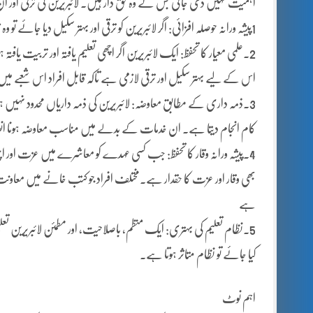
اہمیت نہیں دی جاتی جس کے وہ حق دار ہیں۔ لائبریرین کی ترقی اور ان
1پیشہ ورانہ حوصلہ افزائی: اگر لائبریرین کو ترقی اور بہتر سکیل دیا جائے تو وہ زیادہ دلجمعی اور لگن سے کام کرے گا۔ اس سے معاشرے میں تعلیم کا بہتر ہو گا
2۔علمی معیار کا تحفظ: ایک لائبریرین اگر اچھی تعلیم یافتہ اور تربیت یاف
اس کے لیے بہتر سکیل اور ترقی لازمی ہے تاکہ قابل افراد اس شعبے می
3۔ذمہ داری کے مطابق معاوضہ: لائبریرین کی ذمہ داریاں محدود نہیں ہو
کام انجام دیتا ہے۔ ان خدمات کے بدلے میں مناسب معاوضہ ہونا
4۔پیشہ ورانہ وقار کا تحفظ: جب کسی عہدے کو معاشرے میں عزت اور اچھا 
بھی وقار اور عزت کا حقدار ہے۔مختلف افراد جو کتب خانے میں معاونت
ہے
5۔نظام تعلیم کی بہتری: ایک منظم، باصلاحیت، اور مطمئن لائبریرین تع
کیا جائے تو نظام متاثر ہوتا ہے۔
اہم نوٹ