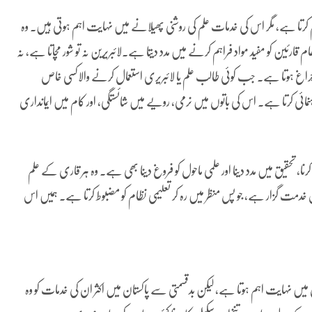
 کرتا ہے، مگر اس کی خدمات علم کی روشنی پھیلانے میں نہایت اہم ہوتی ہیں۔ وہ
م قارئین کو مفید مواد فراہم کرنے میں مدد دیتا ہے۔لائبریرین نہ تو شور مچاتا ہے، نہ
ا چراغ ہوتا ہے۔ جب کوئی طالب علم یا لائبریری استعمال کرنے والاکسی خاص
نمائی کرتا ہے۔ اس کی باتوں میں نرمی، رویے میں شائستگی، اور کام میں ایمانداری
کرنا، تحقیق میں مدد دینا اور علمی ماحول کو فروغ دینا بھی ہے۔ وہ ہر قاری کے علم
ش خدمت گزار ہے، جو پس منظر میں رہ کر تعلیمی نظام کو مضبوط کرتا ہے۔ ہمیں اس
ں میں نہایت اہم ہوتا ہے، لیکن بدقسمتی سے پاکستان میں اکثر ان کی خدمات کو وہ