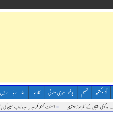
آزاد کشمیر
تعلیم
پوٹھوار میری دھرتی
کاروبار
ہمارے بارے میں
یاں کے نظر انداز متاثرین
اسسٹنٹ کمشنر کلرسیداں سیدہ زینب حسین کی پریس کانفرنس