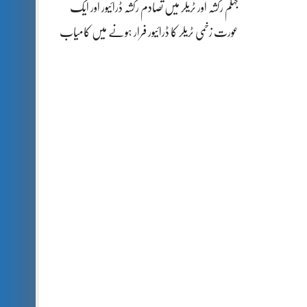
جہلم رکشہ اور ٹریلر میں تصادم رکشہ ڈرائیور اور ایک
عورت زخمی ٹریلر کا ڈرائیور فرار ہونے میں کامیاب