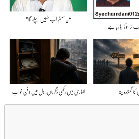
“یہ سسٹم اب نہیں چلے گا”
 تر ہوتا جا رہا ہے
کا گمشدہ پتہ
الماری میں رکھی ڈگریاں، دل میں دفن خواب