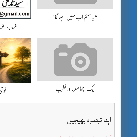
“یہ سسٹم اب نہیں چلے گا”
غریب، غریب
ایک اچھا مقرر اور خطیب
خوشی 
اپنا تبصرہ بھیجیں