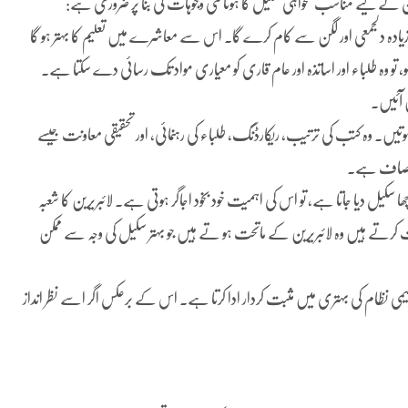
 کے لیے مناسب تنخواہی سکیل کا ہونا کئی وجوہات کی بنا پر ضروری ہے:
تہ ہو، تو وہ طلباء اور اساتذہ اور عام قاری کو معیاری مواد تک رسائی دے سکتا ہے۔
ں آئیں۔
تیں۔ وہ کتب کی ترتیب، ریکارڈنگ، طلباء کی رہنمائی، اور تحقیقی معاونت جیسے
 انصاف ہے۔
سکیل دیا جاتا ہے، تو اس کی اہمیت خود بخود اجاگر ہوتی ہے۔ لائبریرین کا شعبہ
 کرتے ہیں وہ لائبریرین کے ماتحت ہو تے ہیں جو بہتر سکیل کی وجہ سے ممکن
لیمی نظام کی بہتری میں مثبت کردار ادا کرتا ہے۔ اس کے برعکس اگر اسے نظر انداز