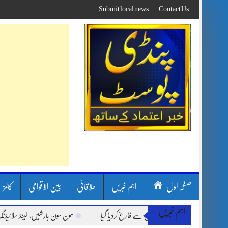
Skip
Submit local news
Contact Us
to
content
صفحہ اول
اہم خبریں
علاقائی
بین الاقوامی
کالمز
اہم خبریں
مون سون بارشیں، لینڈ سلائیڈنگ اور کوٹلی ست