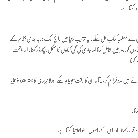
ادا کرتا ہے۔
 آسانی سے مطلوبہ کتاب مل سکے۔یہ ترتیب دنیا میں رائج ایک درجہ بندی نظام کے
نئی آنے والی کتابوں کو رجسٹر میں شامل کرنا اور جاری کی گئی کتابوں کا مکمل ریکارڈ رکھنا۔اور ماتحت
 کرنا۔
میں مدد فراہم کرنا۔تاکہ ان کا وقت بچایا جا سکے اور لائبریری کا بہتر فائدہ پہنچایا