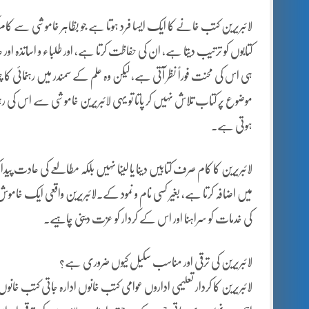
لائبریرین کتب خانے کا ایک ایسا فرد ہوتا ہے جو بظاہر خاموشی سے کام
کتابوں کو ترتیب دیتا ہے، ان کی حفاظت کرتا ہے، اور طلباء و اساتذہ اور عا
ہی اس کی محنت فوراً نظر آتی ہے، لیکن وہ علم کے سمندر میں رہنمائی ک
موضوع پر کتاب تلاش نہیں کر پاتا تو یہی لائبریرین خاموشی سے اس کی رہ
ہوتی ہے۔
لائبریرین کا کام صرف کتابیں دینا یا لینا نہیں بلکہ مطالعے کی عادت پیدا 
میں اضافہ کرتا ہے، بغیر کسی نام و نمود کے۔لائبریرین واقعی ایک خامو
کی خدمات کو سراہنا اور اس کے کردار کو عزت دینی چاہیے۔
لائبریرین کی ترقی اور مناسب سکیل کیوں ضروری ہے؟
لائبریرین کا کردار تعلیمی اداروں عوامی کتب خانوں ادارہ جاتی کتب خانو