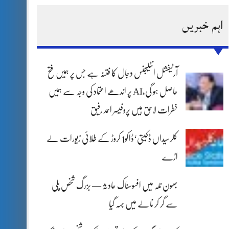
اہم خبریں
آرٹیفشل انٹلیجنس دجال کا فتنہ ہے جس پر ہمیں فتح
حاصل ہو گی،AI پر اندھے اعتماد کی وجہ سے ہمیں
خطرات لاحق ہیں پروفیسر احمد رفیق
کلرسیداں ڈکیتی‘ڈاکو1 کروڑ کے طلائی زیورات لے
اڑے
بھون نلہ میں افسوسناک حادثہ — بزرگ شخص پلی
سے گر کر نالے میں بہہ گیا