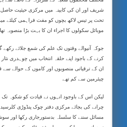
شریف اور ان کی کابینہ میں مرکزی حیثیت حاصل
تحت پر تیس لاکھ بچوں کو مفت فراہمی کیلئے میرٹ
موبائل سکولوں کا اجراء ان کا بہت بڑا منصوبہ تھا
جوکہ آنیوالے وقتوں تک علم کی شمع جلائے رکھے 
کرنے کے باجود اپنے حلقہ انتخاب میں چوہدری نث
ان کے ترقیاتی منصوبوں اور کاموں کے حوالے سے ق
چیئرمین سے کم تھے
لیکن اس کے باوجود انہوں نے قیادت کو شکوہ تک ن
چرانے کی بجائے مرکزی دفتر چوک پنڈوڑی کلرسیداں
مسائل سننے کا سلسلہ بدستورجاری رکھا اور سو