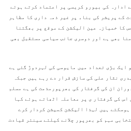
 ادارہ کی بیورو کریسی پر اعتماد کرتے ہوئے
 کے پریشر کی بناء پر غیر ذمہ داری کا مظاہر
س کا خمیازہ عین الیکشن کے موقع پر بھگتنا
منا بھی ہے اور دوسری جانب سیاسی مستقبل بھی
و ایک بڑی تعداد میں مایوسی کی لہردوڑ گئی ہے
ری نثار علی کی سازش قرار دے رہے ہیں جبکہ
وران ان کی گرفتار کی بھرپورمذمت کی ہے مسلم
 اس کی گرفتار ی پر معاملہ اٹھاتے ہوئے کہا
 ہوسکتے ہیں لہذا الیکشن کمیشن کردار کرے
تخابی مہم کو بھرپور چلانے کیلئے سینئر قیادت