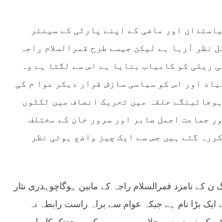
یاستدان اور ماضی کے اپنے پارٹی کے سینئر
ل نظر آرہا ہے لیکن جیسے طرح قمرالسلام راجہ
ی ریلی کو کامیاب بنایا ہے اس سے لگتا ہے وہ
یاد اور اس کو سیاسی سازش قرار دیکر عوا م کی
ہوجائینگے حلقہ میں تحریک انصاف میں ٹکٹوں
ور جماعت اجمل صابر اور سرور خان کے مختلف
ررہ گئے ہیں جس سے ایک چیز واضع ہوتی نظر
گ ن کے نامزد قمرالسلام راجہ کے مابین ہوگاچوہدری نثار
 ایک بڑا نام ہے جبکہ عوام سے براہ راست رابطہ نہ