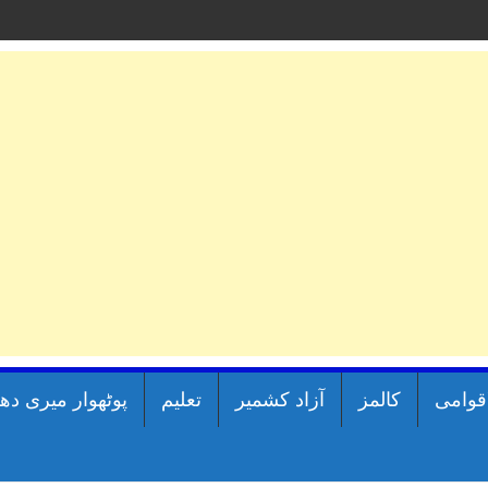
اقوامی
کالمز
آزاد کشمیر
تعلیم
پوٹھوار میری دھ