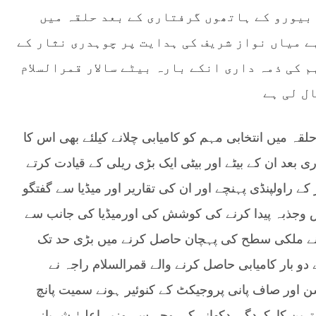
بیورو کے ہاتھوں گرفتاری کے بعد حلقہ میں
 میاں نواز شریف کی ہدایت پر چوہدری نثار کے
 کی ذمہ داری انکے بارہ بیٹے سالار قمرالسلام
ل لی ہے
قہ میں انتخابی مہم کو کامیابی چلانے کیلئے بھی اس کا
 بعد ان کے بیٹے اور بیٹی ایک بڑی ریلی کے قیادت کرتے
کے راولپنڈی پہنچے اور ان کی تقاریر اور میڈیا سے گفتگو
ش وجذبہ پیدا کرنے کی کوشش کی اورمیڈیا کی جانب سے
ں نے ملکی سطح کی پہچان حاصل کرنے میں بڑی حد تک
و بار کامیابی حاصل کرنے والے قمرالسلام راجہ نے
 اور صاف پانی پروجیکٹ کے کنوئیر ہونے سمیت پانچ
ین کارکردگی دکھانے کی وجہ سے وزیر اعلیٰ شہباز