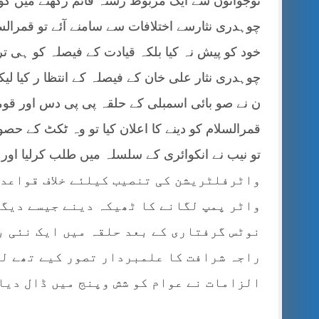
نوجوانوں سے ایک مربوط رشتہ قائم رکھنے میں ک
چوہدری نثارسے اختلافات سے سامنے آئے تو قمرالسل
خود کو پیش نہ کیا بلکہ قیادت کے فیصلہ کو ہی 
چوہدری نثار علی خان کے فیصلہ کے انتظا ر کیا 
قمرالسلام کو دینے کا اعلان کیا تو وہ ٹکٹ کے حصول
واٹرفلٹریشن کی تنصیب کیلئے خلاف قواعد
واٹر پمپ لگانے کا ٹھیکہ دینے جیسے دیگر
نوٹس گرفتاری کے بعد حلقہ میں ایک نئی ب
راجہ شرافت کا علمبردار تصور کیے تھے لی
الزامات نے عوام کو شش وپنج میں ڈال دیا