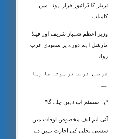
ٹریلر کا ڈرائیور فرار ہونے میں
کامیاب
وزیر اعظم شہباز شریف اور فیلڈ
مارشل اہم دورے پر سعودی عرب
روانہ
غریب، غریب تر ہوتا جا رہا
ہے
“یہ سسٹم اب نہیں چلے گا”
آئی ایم ایف مخصوص اوقات میں
سستی بجلی کی اجازت نہیں دے