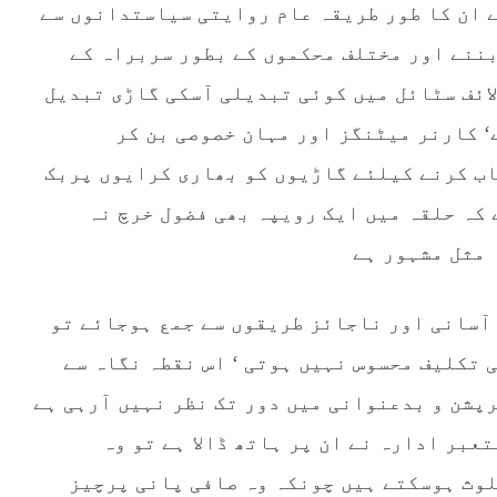
ے ان کا طور طریقہ عام روایتی سیاستدانوں سے
بننے اور مختلف محکموں کے بطور سربراہ کے
ائف سٹائل میں کوئی تبدیلی آسکی گاڑی تبدیل
 کارنر میٹنگز اور مہان خصوصی بن کر
اب کرنے کیلئے گاڑیوں کو بھاری کرایوں پربک
کہ حلقہ میں ایک رویپہ بھی فضول خرچ نہ
 مثل مشہور ہے
ت آسانی اور ناجائز طریقوں سے جمع ہوجائے تو
 تکلیف محسوس نہیں ہوتی ‘ اس نقطہ نگاہ سے
رپشن و بدعنوانی میں دور تک نظر نہیں آرہی ہے
عبر ادارہ نے ان پر ہاتھ ڈالا ہے تو وہ
ملوث ہوسکتے ہیں چونکہ وہ صافی پانی پرچیز