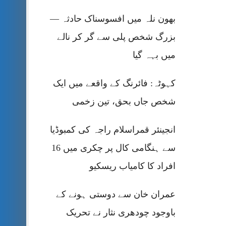
بھون نلہ میں افسوسناک حادثہ —
بزرگ شخص پلی سے گر کر نالے
میں بہہ گیا
کہوٹہ: فائرنگ کے واقعے میں ایک
شخص جاں بحق، تین زخمی
انجینئر قمراسلام راجہ کی کمبوڈیا
سے ہنگامی کال پر چکری میں 16
افراد کا کامیاب ریسکیو
عمران خان سے دوستی ہونے کے
باوجود چودھری نثار نے تحریک