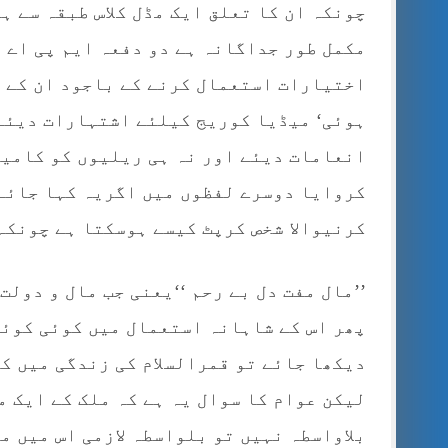
چونکہ ان کا تعلق ایک مڈل کلاس طبقہ سے ہ
مکمل طور جداگانہ ہے دو دفعہ ایم پی اے 
اختیارات استعمال کرنے کے باجود ان کے ل
ہوئی‘ میڈیا کوریج کیلئے اشتہارات دیئے‘
انعامات دیئے اور نہ ہی ریلیوں کو کامی
کروایا دوسرے لفظوں میں اگریہ کہا جائے 
کرنیوالا شخص کرپٹ کیسے ہوسکتا ہے چونکہ
’’مال مفت دل بے رحم ‘‘یعنی جب مال و دول
پھر اس کے شاہانہ استعمال میں کوئی کوئی
دیکھا جائے تو قمرالسلام کی زندگی میں ک
لیکن عوام کا سوال یہ ہے کہ ملک کے ایک مت
بلاواسطہ نہیں تو بلواسطہ لازمی اس میں 