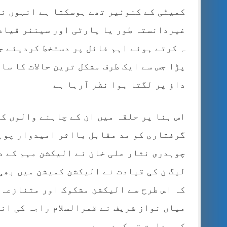
کمیٹی کے کنوئیر تھے ہوسکتا ہے انہوں نے
غیردانستہ طور یا پارٹی اور سینئر قیادت
ہ کرتے ہوئے اہم فائل پر دستخط کردیئے ج
پڑا جس سے ایک طرف مشکل ترین حالات کا سا
داؤ پر لگتا ہوا نظر آرہا ہے
اس بنا پر حلقہ میں ان کے چاہنے والوں ک
گرفتاری کو مد مقابل بااثر امیدوار چوہد
چوہدری نثار علی خان نے الیکشن مہم کے د
لیگ ن کی قیادت نے الیکشن کمیشن میں بھی
کہ اس طرح سے الیکشن مشکوک اور متنازعہ
میاں نواز شریف نے قمرالسلام راجہ کی ان
کو ہدایت تو کردی ہے