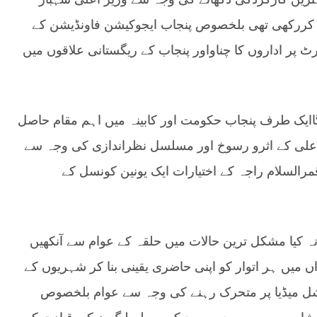
 کررکھی تھی بلخصوص پنجاب ایجوکیشن فاونڈیشن کے
 پر اداروں کا چناواور پنجاب کے ریگستانی علاقوں میں
گاایک طرف پنجاب حکومت اور کابینہ میں اہم مقام حاصل
ار علی کے اثرو رسوخ اور مسلسل نظراندازی کی وجہ سے
مرالسلام راجہ کے اختیارات ایک یونین کونسل کے
ہ کیا مشکل ترین حالات میں حلقہ کے عوام سے آنکھیں
 میں ہر اتوار کو اپنی حاضری یقینی بنا کر شہریوں کے
شل میڈیا پر متحرک رہنے کی وجہ سے عوام بلخصوص