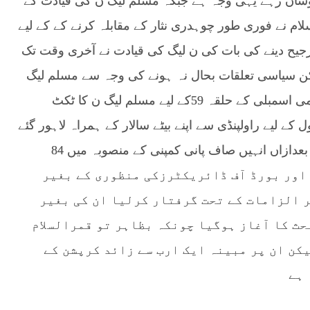
وشاں رہے یہی وجہ ہے جبکہ مسلم لیگ ن کی قیادت کے
ام نے فوری طور چوہدری نثار کے مقابلہ کرنے کے کے لیے
ترجیح دینے کی بات کی ن لیگ کی قیادت نے آخری وقت تک
لیکن سیاسی تعلقات بحال نہ ہونے کی وجہ سے مسلم لیگ
ن نے صو بائی اسمبلی کے حلقہ پی پی دس اور قومی اسمبلی کے حلقہ 59کے لیے مسلم لیگ ن کا ٹکٹ
 کے لیے راولپنڈی سے اپنے بیٹے سالار کے ہمراہ لاہور گئے
تو نیب نے انکوائری کے سلسلہ میں طلب کرلیا اور بعدازاں انہیں صاف پانی کمپنی کے منصوبہ میں 84
 اور بورڈ آف ڈائریکٹرزکی منظوری کے بغیر
 الزامات کے تحت گرفتار کرلیا ان کی بغیر
حث کا آغاز ہوگیا چونکہ بظاہر تو قمرالسلام
کن ان پر مبینہ ایک ارب سے زائد کرپشن کے
 ہے