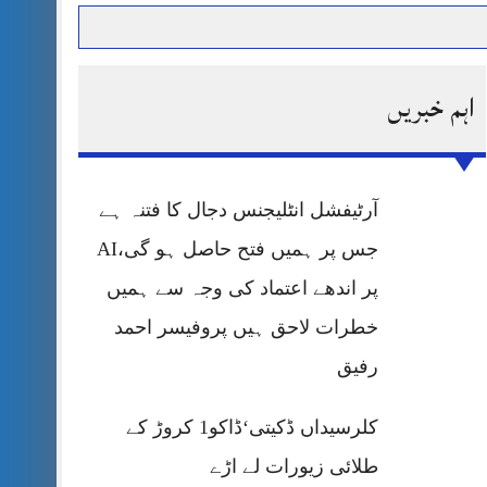
اہم خبریں
حرمت پر قربان
 کی پریس کانفرنس
آرٹیفشل انٹلیجنس دجال کا فتنہ ہے
جس پر ہمیں فتح حاصل ہو گی،AI
پر اندھے اعتماد کی وجہ سے ہمیں
خطرات لاحق ہیں پروفیسر احمد
رفیق
کلرسیداں ڈکیتی‘ڈاکو1 کروڑ کے
طلائی زیورات لے اڑے