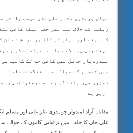
لیکن چوہدری نثار علی خان جیسے بااثر س
رہنما کے خلاف مہم میں حصہ لینا کافی مشک
کے بیٹے اور بیٹی کی کال پر عوام نے ان ک
اپنے باپ پر لگنے والے الزامات کو بے بن
ہمدردیاں حاصل میں کافی حد تک کامیابی 
میں تقسیم کے حوالے سے اختلافات سامنے ا
دھڑوں میں بٹنے کی وجہ سے ووٹرتقسیم ہوک
آرہی ہے
مقابلہ آزاد امیدوار چوہدری نثار علی اور مسلم لی
علی خان کا حلقہ میں ترقیاتی کاموں کے حوالے سے