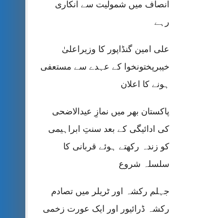
انصاف میں شمولیت سے انکاری
رہے
علی امین گنڈاپور کا وزیراعلیٰ
خیبرپختونخوا کے عہدے سے مستعفی
ہونے کا اعلان
پاکستان بھر میں نمازِ عیدالاضحی
کی ادائیگی کے بعد سنتِ ابراہیمی
کو زندہ رکھتے ہوئے قربانی کا
سلسلہ شروع
جہلم رکشہ اور ٹریلر میں تصادم
رکشہ ڈرائیور اور ایک عورت زخمی