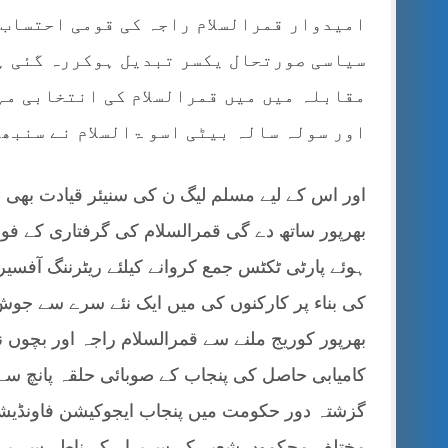
امیدوار قمرالسلام راجہ کی قومی احتساب 
سیاسی صورتحال یکسر تبدیل ہوکررہ گئی ہے
مقابلہ میں میں قمرالسلام کی انتخابی مہم
اور سولہ سالہ بیٹی اسو ۃالسلام نے سنبھا
اور اس کے لیے مسلم لیگ ن کی سنیئر قیادت بھی حل
بھرپور ساتھ دے گی قمرالسلام کی گرفتاری کے فوری
ہوئے پارٹی ٹکٹس جمع کروانے کیلئے ریٹرننگ آفسیر 
کی بناء پر کارکنوں کی میں ایک نئے سرے سے جو
بھرپور کوریج ملنے سے قمرالسلام راجہ اور بچو
کامیابی حاصل کی پنجاب کے صوبائی حلقہ پانچ سے د
گزشتہ دور حکومت میں پنجاب ایجوکیشن فاونڈیشن
مختلف محکموں شعبہ کے سربراہ کے ناطے سے بہتر