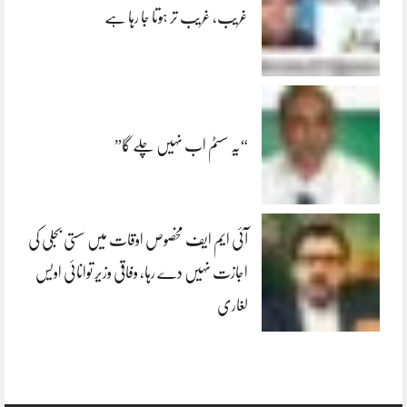
غریب، غریب تر ہوتا جا رہا ہے
“یہ سسٹم اب نہیں چلے گا”
آئی ایم ایف مخصوص اوقات میں سستی بجلی کی
اجازت نہیں دے رہا، وفاقی وزیر توانائی اویس
لغاری