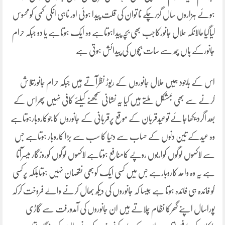
ہوئے ہزاروں سال گزرچکے نا توان کی قلت پیدا ہوئی اور ناہی انکی کمی کومحسوس
کیاگیاحالانکہ حلال جانورکاجب بھی بچہ پیداہوتاہے وہ ایک ہوتاہے یا دو جبکہ حرام
جانورکے ہاں چھ سے سات بچوں کی پیدائش ہوتی ہے
اس کے باجود ہمیں حلال جانوروں کے ریوڑ نظرآتے ہیں جبکہ حرام جانورتلاش
کرنے سے بھی بمشکل ملتے ہیں کیا یہ نشانی سمجھنے کیلئے کافی نہیں پھراس کے
بعد اگردیکھاجائے توعیدقربان کے موقع پرقربانی کے جانوروں کا جوکاروبارہوتاہے
وہ عیدکے تین دنوں کے حساب سے دنیا کا سب سے بڑا کاروبار ہوتاہے جس
سے لاکھوں لوگوں کواربوں روپے کامنافع ہوتاہے لاکھوں لوگوں کوروزگار میسرآتا
ہے یہ وہ واحد کاروبارہے جس میں کسی ایک کوبھی نقصان نہیں ہوتابلکہ پرکسی
کو فائدہ ہی فائدہ ہوتا ہے جیسا کہ جانوروں کی دیکھ بھال کرنے والے فروخت کرکہ
پوراسال اپنے گھرکا نظام چلاتے ہیں ان جانوروں کی آمدورفت سے گاڑی