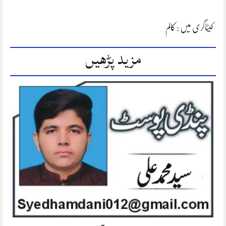
کیٹاگری میں :
کالم
مزید پڑھیں