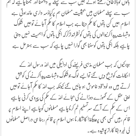
باتوں کوبالاطاق رکھتے ہوئے ہمیں سب سے پہلے یہ دیکھنا اورسمجھناچاہیے کہ ہم
سب سے پہلے مسلمان ہیں بحیثیت مسلمان ہم پرکیاذمہ داری عائدہوتی ہے
اسلام ہمیں کن باتوں کا حکم دیتاہے جب اسلام کا حکم آجائے توہمیں شکوک
وشبہات پیدا کرنیوالوں کی باتوں کونظراندازکرکہ انکی باتوں کو اہمیت نہیں دینی
چاہیے بلکہ انکی باتوں کوسننا بھی گوارا نہیں چاہیے کہ سب سے بہترحل ہے
qr کیوں کہ جب مسلمان مذہبی فریضے کی ادائیگی میں اللّٰہ ورسول اللّٰہ کے
احکامات کوترجیح دیں گئے توایسے لوگ جوشکوک وشبہات پیداکرنے کی کوشش
کرتے ہیں وہ خودبخود خاموش ہو جائیں گئے کیونکہ جب اللّٰہ کا حکم آجائے توہمیں
اپنی عقل کے گھوڑے دوڑانے کی بجائے اللّٰہ کے حکم کی پیروی کرنی چاہیے
اس کے حکم کے آگے سرتسلیم خم کرناچاہیے مسلمانوں کوچاہیے اپنے اسلام پر
قائم رہیں کسی بھی پروپیگنڈا کاشکار نا ہوں اسلام پر قائم رہنا ہی دراصل مسلمانوں
کی خیر و بقا کاراز پوشیدہ ہے۔