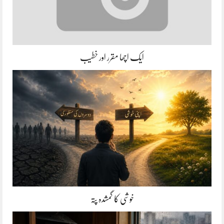
ایک اچھا مقرر اور خطیب
خوشی کا گمشدہ پتہ