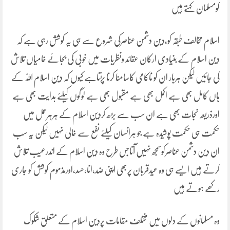
کومسلمان کہتے ہیں
اسلام مخالف طبقہ کو،دین دشمن عناصرکی شروع سے ہی یہ کوشش رہی ہے کہ
دین اسلام کے بنیادی ارکان عقائد ونظریات میں خوبی کی بجائے خامیاں تلاش
کی جائیں لیکن ہربار ان کو ناکامی کاسامنا کرنا پڑتاہے کیوں کہ دین اسلام اللّٰہ کے
ہاں کامل بھی ہے اکمل بھی ہے مقبول بھی ہے لوگوں کیلئے ہدایت بھی ہے
اورذریعہ نجات بھی ہے ان سب سے بڑھ کردین اسلام کے ہرہرعمل میں
حکمت ہی حکمت پوشیدہ ہے جو ہرانسان کیلئے نفع سے خالی نہیں لیکن یہ سب
ان دین دشمن عناصرکوسمجھ نہیں آتاجس طرح وہ دین اسلام کے اندرعیب تلاش
کرتے ہیں ایسے ہی وہ عیدقربان پربھی اپنی ضد،انا،حسد،اورمذموم کوشش کو جاری
رکھے ہوتے ہیں
وہ مسلمانوں کے دلوں میں مختلف مقامات پردین اسلام کے متعلق شکوک