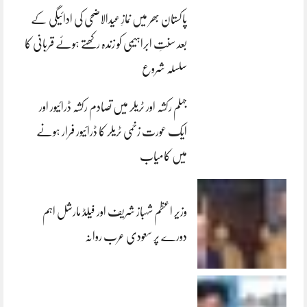
پاکستان بھر میں نمازِ عیدالاضحی کی ادائیگی کے
بعد سنتِ ابراہیمی کو زندہ رکھتے ہوئے قربانی کا
سلسلہ شروع
جہلم رکشہ اور ٹریلر میں تصادم رکشہ ڈرائیور اور
ایک عورت زخمی ٹریلر کا ڈرائیور فرار ہونے
میں کامیاب
وزیر اعظم شہباز شریف اور فیلڈ مارشل اہم
دورے پر سعودی عرب روانہ