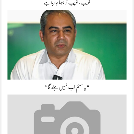
غریب، غریب تر ہوتا جا رہا ہے
“یہ سسٹم اب نہیں چلے گا”