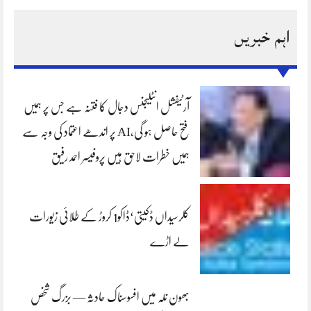
اہم خبریں
آرٹیفشل انٹلیجنس دجال کا فتنہ ہے جس پر ہمیں
فتح حاصل ہو گی،AI پر اندھے اعتماد کی وجہ سے
ہمیں خطرات لاحق ہیں پروفیسر احمد رفیق
کلرسیداں ڈکیتی‘ڈاکو1 کروڑ کے طلائی زیورات
لے اڑے
بھون نلہ میں افسوسناک حادثہ — بزرگ شخص