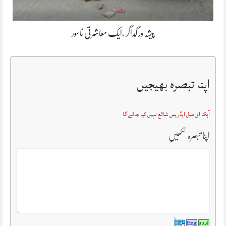
پیشہ ور گداگر ،ایک معاشرتی ناسور
اپنا تبصرہ بھیجیں
آپکا ای میل ایڈریس شائع نہیں کیا جائے گا
اپنا تبصرہ لکھیں