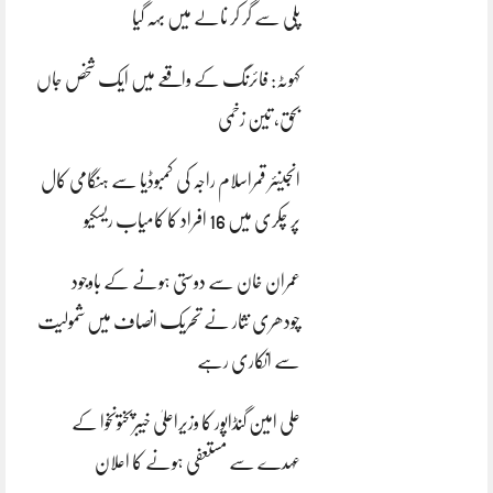
پلی سے گر کر نالے میں بہہ گیا
کہوٹہ: فائرنگ کے واقعے میں ایک شخص جاں
بحق، تین زخمی
انجینئر قمراسلام راجہ کی کمبوڈیا سے ہنگامی کال
پر چکری میں 16 افراد کا کامیاب ریسکیو
عمران خان سے دوستی ہونے کے باوجود
چودھری نثار نے تحریک انصاف میں شمولیت
سے انکاری رہے
علی امین گنڈاپور کا وزیراعلیٰ خیبرپختونخوا کے
عہدے سے مستعفی ہونے کا اعلان