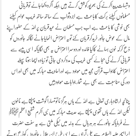
وشبہات پیداکرنے کی بھرپورکوشش کرتے ہیں جبکہ اگردیکھاجائے توقربانی
مسلمانوں کیلئے برکت کاباعث ہے اجروثواب کے ساتھ ساتھ غریب عوام کیلئے
بھی خوشی کا باعث ہے اب جب مسلمان نے عیدقربان پر اللّٰہ کے حضوراپنے
مال کے عوض جانور خریدکرقربان کئے تویہ اعتراض اٹھایاجانے لگاکہ جانوروں کو
ذبح کرکہ خون بہانے کاکیا فائدہ اوردوسرا اعتراض یہ بھی لگایاکہ اسی پیسے سے
قربانی کرنے کی بجائے کسی غریب کی مددکردی جاتی تو زیادہ اچھا ہوتا پہلے
اعتراض کاجواب قرآن مجید میں موجود ہے اوراحادیث مبارکہ میں بھی اوراس
دور کی مناسبت سے بھی بے شمار جوابات موجودہیں
چنانچہ ارشادباری تعالیٰ ہے اللّٰہ کے ہاں ہرگز نا توتمہارا گوشت پہنچتاہے ناخون
لیکن اللّٰہ کے ہاں تقوی پہنچتا ہے حدیث مبارکہ میں نبی اکرم شفیع اعظمﷺ
نے فرمایاکہ جانورکے ہر ہربال کے بدلہ میں نیکی ملتی ہے یہ سنت حضرت
ابراہیم علیہ السلام سے چلی آرہی ہے اسی طرح ان حلال جانوروں کوذبح ہوتے