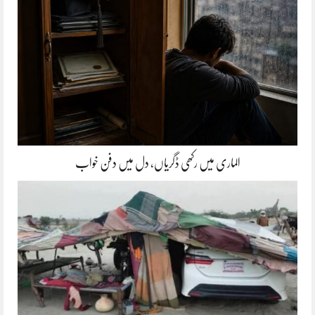
الماری میں رکھی ڈگریاں، دل میں دفن خواب