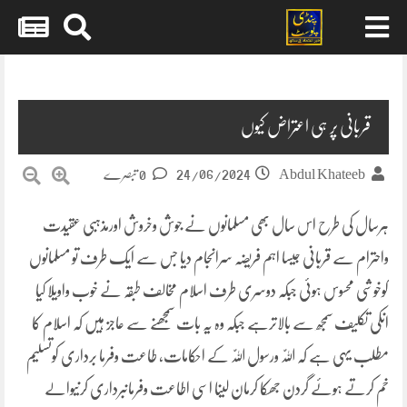
Skip
to
content
قربانی پر ہی اعتراض کیوں
24/06/2024
Abdul Khateeb
0 تبصرے
ہرسال کی طرح اس سال بھی مسلمانوں نے جوش وخروش اورمذہبی عقیدت
واحترام سے قربانی جیسا اہم فریضہ سرانجام دیا جس سے ایک طرف تو مسلمانوں
کوخوشی محسوس ہوئی جبکہ دوسری طرف اسلام مخالف طبقہ نے خوب واویلا کیا
انکی تکلیف سمجھ سے بالاترہے جبکہ وہ یہ بات سمجھنے سے عاجز ہیں کہ اسلام کا
مطلب یہی ہے کہ اللّٰہ ورسول اللّٰہ کے احکامات، طاعت وفرما برداری کوتسلیم
خم کرتے ہوئے گردن جھکا کرمان لینا اسی اطاعت وفرمانبرداری کرنیوالے