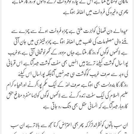
مالکان کومنافع ملتا ہے اس کے چارہ کوفروخت کرنے والوں کو روزگار ملتاہے
چھری وغیرہ کی فروخت میں اضافہ ہوتاہے
عیدوالے دن قصائی کواجرت ملتی ہے چمڑہ فروخت ہونے سے چمڑے سے
بننے والی مصنوعات کی طلب میں اضافہ ہوتا ہے چمڑہ فیکٹری میں جان آتی
ہے لاکھوں لوگوں کو روزگار ملتاہے وہاں مزدور کے گھرخوشحالی آتی ہے جوغریب
پورا سال گوشت کیلئے ترستے ہیں انہیں بھی مفت گوشت میسرآتاہے اس قربانی
کی وجہ سے صرف غریب کوگوشت ہی میسرنہیں آتابلکہ پوراسال اس کیلئے
روزگارکا بندوبست بھی ہوتاہے صرف اللّٰہ کے ایک حکم پوراکرنے اورانبیاء کرام
علیہم السلام کی ایک سنت زندہ کرنے سے لاکھوں لوگوں کوایسا منفرد منافع بخش
کاروبار میسرآتاہے کہ انسانی عقل بھی دنگ رہ جاتی ہے
ان سب باتوں کونظراندازکرکہ پھر بھی اعتراض کرناسمجھ سے بالاترہے ان سب