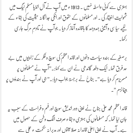
بہتری سے کوئی واسطہ نہیں ۔ 1913ء میں آپ نے آل انڈیا مسلم لیگ میں
شمولیت اخیتار کی ۔ اور مسلمانوں کے حقوق اور انکی جُداگانہ حیثیت کی بقاء کے
لئیے سیاسی و آئینی جہدوجہد کا باقائدہ آغاز کر دیا ۔ جو آپ نے تادمِ مرگ جاری
رکھا۔
برصغیر کے ہندو سیاست دانوں اور قائد اعظمؒ کی سوچ و فکر کے زاویوں میں بے
حد فرق تھا۔ ایک دفعہ گاندھی نے ان سے کہا:۔”آپ نے مسلمانوں پر
مسمریزم کر دیا ہے”۔ جناحؒ نے برجستہ جواب دیا:۔” جی اور آپ نے ہندؤوں پر
ہپناٹزم ”۔
قائد اعظم محمد علیؒ جناح نے اپنی دور اندیش سوچ اور فہم و فراست کے سبب یہ
جان لیا تھا۔ کہ مسلمانوں کی بہتری و بقاء صرف الگ وطن کے حصول میں
ہے۔ آپ نے اپنی اعلیٰ قائدانہ صلاحیتوں اور مدبرانہ حکمت ء عملی سے