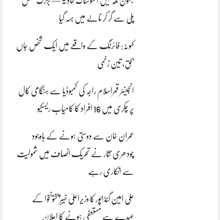
بھون نلہ میں افسوسناک حادثہ — بزرگ شخص
پلی سے گر کر نالے میں بہہ گیا
کہوٹہ: فائرنگ کے واقعے میں ایک شخص جاں
بحق، تین زخمی
انجینئر قمراسلام راجہ کی کمبوڈیا سے ہنگامی کال
پر چکری میں 16 افراد کا کامیاب ریسکیو
عمران خان سے دوستی ہونے کے باوجود
چودھری نثار نے تحریک انصاف میں شمولیت
سے انکاری رہے
علی امین گنڈاپور کا وزیراعلیٰ خیبرپختونخوا کے
عہدے سے مستعفی ہونے کا اعلان