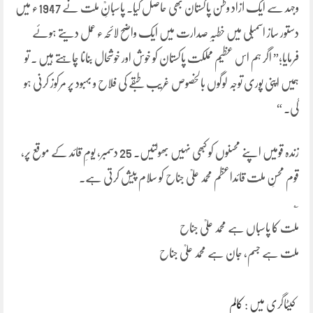
وجہد سے ایک آزاد وطن پاکستان بھی حاصل کیا۔ پاسبانِؒ ملت نے 1947ء میں
دستور ساز اسمبلی میں خطبہِ صدارت میں ایک واضح لائحہء عمل دیتے ہوئے
فرمایا؛” اگر ہم اس عظیم مملکت پاکستان کو خوش اور خوشحال بنانا چاہتے ہیں ۔ تو
ہمیں اپنی پوری توجہ لوگوں بالخصوص غریب طبقے کی فلاح و بہبود پر مرکوز کرنی ہو
گی۔ “
زندہ قومیں اپنے محسنوں کو کبھی نہیں بھولتیں۔ 25 دسمبر، یومِ قائد کے موقع پر،
قوم محسنِ ملت قائداعظم محمد علیؒ جناح کو سلام پیش کرتی ہے۔
ملت کا پاسباں ہے محمد علیؒ جناح
ملت ہے جسم، جان ہے محمد علیؒ جناح
کیٹاگری میں :
کالم