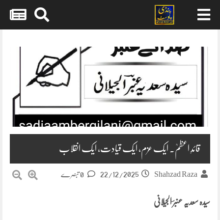
Skip
to
content
قائدِ اعظمؒ۔ ایک عزم، ایک قیادت، ایک انقلاب
22/12/2025
Shahzad Raza
0 تبصرے
سیدہ سعدیہ عنبرؔ الجیلانی