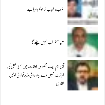
غریب، غریب تر ہوتا جا رہا ہے
“یہ سسٹم اب نہیں چلے گا”
آئی ایم ایف مخصوص اوقات میں سستی بجلی کی
اجازت نہیں دے رہا، وفاقی وزیر توانائی اویس
لغاری