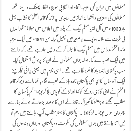
مسلمانوں میں حیران کن عزم، اتحاد اور انقلابی سوچ و افکار پھونک دیئے تھے۔
مسلمانوں کی بہترین دانشورانہ انداز میں رہبری پہ قائد کو قائدِ اعظمؒ کا خطاب پہلی
بار 1938ء میں آل انڈیا مسلم لیگ کے پٹنہ میں اجلاس میں مولانا مظہر الدین
کی طرف سے ملا ۔ جو پورے برصغیر میں پھیل گیا۔ سن 1941ء میں ایک مرتبہ
قائدِ اعظمؒ مدراس میں مسلم لیگ کا جلسہ کر کے واپس جارہے تھے۔ کہ راستے
میں ایک قصبہ سے گذر ہوا۔ جہاں مسلمانوں نے ان کا پرجوش استقبال کیا۔
سب پاکستان زندہ باد کا نعرہ لگا رہے تھے۔ اسی ہجوم میں پھٹی پرانی نیکر پہنے
ایک آٹھ سال کا بچہ بھی پاکستان زندہ باد کے نعرے لگا رہا تھا،اسے دیکھ کر قائدِ
اعظمؒ نے اپنی گاڑی روکنے کو کہا اور لڑکے کو پاس بلا کر پوچھا ”تم پاکستان کا
مطلب سمجھتے ہو؟“لڑکا گھبرا گیا۔قائدؒ نے اس کا حوصلہ بڑھاتے ہوئے پیار سے
پھر وہی سوال پوچھا۔ لڑکا بولا ۔ ”پاکستان کا بہتر مطلب آپ جانتے ہیں،ہم تو
بس اتنا جانتے ہیں جہاں مسلمانوں کی حکومت وہ پاکستان اور جہاں ہندووں کی