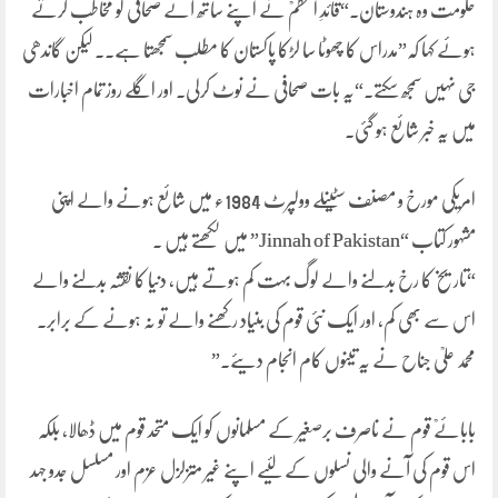
حکومت وہ ہندوستان۔“قائدِ اعظمؒ نے اپنے ساتھ آئے صحافی کو مخاطب کرتے
ہوئے کہا کہ”مدراس کا چھوٹا سا لڑکا پاکستان کا مطلب سمجھتا ہے۔۔ لیکن گاندھی
جی نہیں سمجھ سکتے۔“یہ بات صحافی نے نوٹ کرلی۔ اور اگلے روز تمام اخبارات
میں یہ خبر شائع ہو گئی۔
امریکی مورخ و مصنف سٹینلے وولپرٹ 1984ء میں شائع ہونے والے اپنی
مشہور کتاب “Jinnah of Pakistan” میں لکھتے ہیں ۔
“تاریخ کا رخ بدلنے والے لوگ بہت کم ہوتے ہیں، دنیا کا نقشہ بدلنے والے
اس سے بھی کم، اور ایک نئی قوم کی بنیاد رکھنے والے تو نہ ہونے کے برابر۔
محمد علیؒ جناح نے یہ تینوں کام انجام دیئے۔”
بابائےؒ قوم نے ناصرف برصغیر کے مسلمانوں کو ایک متحد قوم میں ڈھالا، بلکہ
اس قوم کی آنے والی نسلوں کے لئیے اپنے غیر متزلزل عزم اور مسلسل جدو جہد