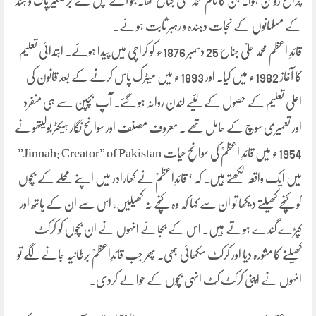
چراغ روشن ہوا۔ جن کا نام محمد علیؒ جناح تھا۔ جو آگے چل کے برصغیر پاک و ہند
کے مسلمانوں کے نجات دہندہ و رہبر ثابت ہوئے۔
قائدِ اعظم محمد علیؒ جناح 25 دسمبر 1876ء کو کراچی میں پیدا ہوئے۔ ابتدائی تعلیم
کا آغاز 1982ء میں کیا۔ اور 1893ء میں میٹرک پاس کرنے کے بعد قانون کی
اعلی تعلیم کے حصول کے لئیے لندن روانہ ہو گئے۔ آپ بچپن سے ہی منفرد
اور تعمیری سوچ کے حامل تھے ۔ معروف مصنف اور سوانح نگار ہیکٹر بولیتھو نے
1954ء میں قائدِ اعظمؒ کی سوانحِ حیات Jinnah: Creator” of Pakistan”
میں ایک واقعہ لکھتے ہیں۔ کہ ‘ قائدِاعظمؒ نے کھارادر میں اپنے محلے کے بچوں
کو کنچے کھیلتے دیکھا تو ان سے کہا کہ وہ کنچے نہ کھیلیں، اس سے ان کے ہاتھ اور
کپڑے گندے ہوتے ہیں۔ اس کے بجائے انہوں نے ان بچوں کو کرکٹ
کھیلنے کا مشورہ دیا اور کرکٹ سکھائی بھی۔ پھر جب قائدِاعظمؒ برطانیہ جانے لگے تو
انہوں نے اپنی کرکٹ کِٹ انہی بچوں کے حوالے کردی۔