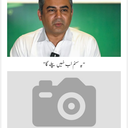
“یہ سسٹم اب نہیں چلے گا”