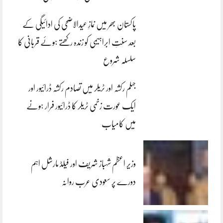
پاکستان بھر میں نمازِ عیدالاضحی کی ادائیگی کے
بعد سنتِ ابراہیمی کو زندہ رکھتے ہوئے قربانی کا
سلسلہ شروع
جہلم رکشہ اور ٹریلر میں تصادم رکشہ ڈرائیور اور
ایک عورت زخمی ٹریلر کا ڈرائیور فرار ہونے
میں کامیاب
وزیر اعظم شہباز شریف اور فیلڈ مارشل اہم
دورے پر سعودی عرب روانہ