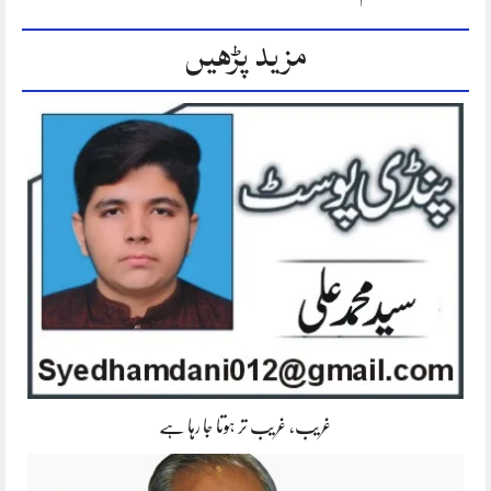
مزید پڑھیں
غریب، غریب تر ہوتا جا رہا ہے