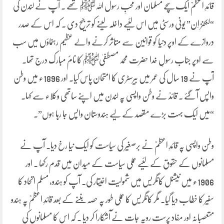
قائدِ اعظمؒ ایک سچے مسلمان اور محبِ رسول اللہﷺ تھے ۔ آپ نے لندن کی
“لنکنز اِن” یونی ورسٹی میں اس لئیے داخلہ لینے کو ترجیح دی ۔ کہ اس کے صدر
دروازے کے اوپر دنیا کو قوانین سے متاثر کرنے والے عظیم رہنماؤں میں سب
سے اوپر جناب رسولِ خدا حضرت محمد مصطفیٰﷺ کا نامؐ مبارک درج تھا۔
آپ نے 19 سال کی عمر میں بیرسٹری کا امتحان پاس کیا۔ اور 1896ء میں وطن
واپس آ گئے ۔ قائدؒ نے وطن واپسی پہ لندن میں اپنے ساتھی وکلاء سے کہا۔
“میں ایک بہت بڑے مقصد کے لیے ہندوستان واپس جا رہا ہوں”۔
وطن واپسی پہ قائدِ اعظمؒ نے برصغیر کی سیاست کو ایک نیا رخ دیا۔ آپ نے
مسلمانوں کے حقوق کے لئیے عملی سیاست کے میدان میں قدم رکھا ۔ اور
1906ء میں نیشنل کانگریس میں شمولیت اخیتار کی۔ آپ کو ہندو، مسلم اتحاد کا
سفیر کا خطاب دیا گیا۔ مگر کانگریس کا عملی طور پہ حصہ بننے کے بعد قائدِ اعظمؒ پہ ہندو
متعصبانہ اور مفاد پرست رویہ جات نے آشکارا کر دیا ۔ کہ اس کا مسلمانوں کی