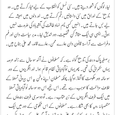
لیڈر لوگوں کو شعور دیتے ہیں۔ نئی نسل کو انقلاب کے لیے تیار کرتے ہیں۔ وہ
تاریخ کے اوراق میں نئی داستانیں رقم کرتے ہیں۔ اور دلوں میں ہمیشہ کے
لیے بس جاتے ہیں۔ انہیں کسی نام نہاد طاقت کی آشیرباد کی ضرورت نہیں
ہوتی۔ ایسی ہی ایک متاثر کن شخصیت، دور اندیش لیڈر، مدبر سیاست دان اور فہم
و فراست سے آراستہ قانون دان ہمارے محسن، ہمارے قائد، محمد علیؒ جناح ہیں۔
برصغیر پاک و ہند کی تاریخ گواہ ہے۔ کہ مسلمانوں نے آٹھ سو سال سے زائد عرصہ
یہاں حکمرانی کی تھی۔ پھر یہاں نوآبادیاتی نظام قائم ہوا۔ اور انگریزوں کے دور
سو سالہ دورِ حکومت کا آغاز ہو گیا۔ چونکہ مسلمان اپنے وطن پہ اس بیرونی تسلط کے
خلاف مزاحمت کا موجب رہے تھے۔ اس لئیے اس دو سو سالہ نو آبادیاتی تسلط
میں ایک طرف انگریزوں کے زیرِ عتاب ر ہے۔ تو دوسری طرف ہندوؤں کے
متعصبانہ رویہ کا بھی شکار رہے۔ مسلمانوں کے اس محکومی کے دور میں ایک