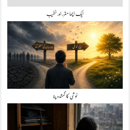
ایک اچھا مقرر اور خطیب
خوشی کا گمشدہ پتہ