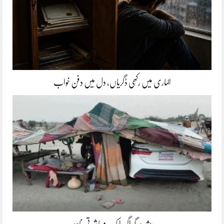
الماری میں رکھی ڈگریاں، دل میں دفن خواب
پیشہ ور گداگر ،ایک معاشرتی ناسور