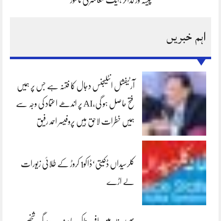
اہم خبریں
آرٹیفشل انٹلیجنس دجال کا فتنہ ہے جس پر ہمیں
فتح حاصل ہو گی،AI پر اندھے اعتماد کی وجہ سے
ہمیں خطرات لاحق ہیں پروفیسر احمد رفیق
کلرسیداں ڈکیتی‘ڈاکو1 کروڑ کے طلائی زیورات
لے اڑے