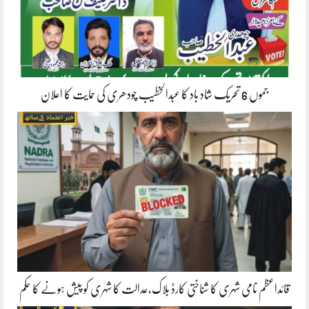
جموں 6 تحریک شاد باد کا عبدالخطیب چودھری کی حمایت کا اعلان
قائداعظم نامی شہری کا شناختی کارڈ بلاک،عدالت کا شہری کو پیش ہونے کا حکم