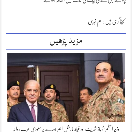
پڑا ہے جس سے فی بیگ کی قیمت میں اضافہ ہوا ہے
کیٹاگری میں :
اہم خبریں
مزید پڑھیں
وزیر اعظم شہباز شریف اور فیلڈ مارشل اہم دورے پر سعودی عرب روانہ