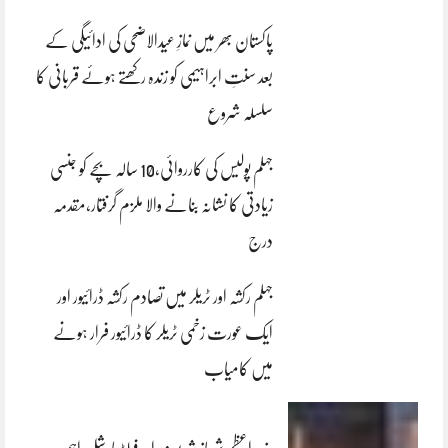
پاکستان بھر میں نمازِ عیدالاضحی کی ادائیگی کے
بعد سنتِ ابراہیمی کو زندہ رکھتے ہوئے قربانی کا
سلسلہ شروع
جہلم پولیس کی کارروائی،10 سالہ بچے کو جنسی
زیادتی کا نشانہ بنانے والا ملزم گرفتار،مقدمہ
درج
جہلم رکشہ اور ٹریلر میں تصادم رکشہ ڈرائیور اور
ایک عورت زخمی ٹریلر کا ڈرائیور فرار ہونے
میں کامیاب