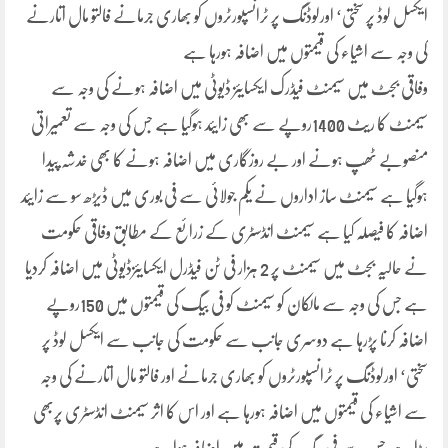
ایکسل لوڈ پر سختی‘ اورلوڈنگ پر ٹرانسپورٹروں کو بھاری جرمانے فالتو مال اتارنے
کی وجہ سے اشیاء کی قیمتوں میں اضافہ ہورہا ہے
وفاقی بجٹ میں سیمنٹ فیڈرک ایکسایئز ڈیوٹی میں اضافہ ہونے کی وجہ سے
سیمنٹ کا ریٹ 1400روپے سے بھی زایئد ہوگیا ہے جس کی وجہ سے تعمیراتی
منصوبے ٹھپ ہونے اور بے روزگاری میں اضافہ ہونے کا بھی خدشہ پیدا
ہوگیا ہے سیمنٹ ساز اداروں نے یکم جولائی سے فی بوری میں ڈیڑھ سو سے زایئد
اضافہ کا فیصلہ کیا ہے سیمنٹ انڈسٹری کے زرائع کے مطابق وفاقی حکومت
نے حالیہ بجٹ میں سیمنٹ پر 2 ہزار فی ٹن فیڈرل ایکسایئزڈیوٹی میں اضافہ کردیا
ہے جس کی وجہ سے مالکان کو سیمنٹ کو فی بیگ کی قیمتوں میں 150روپے
اضافہ کرنا پڑرہا ہے دوسری جانب سے حکومت کی جانب سے ایکسل لوڈ پر
سختی‘ اورلوڈنگ پر ٹرانسپورٹروں کو بھاری جرمانے اور فالتو مال اتارنے کی وجہ
سے اشیاء کی قیمتوں میں اضافہ ہورہا ہے اور اس کا اثر سیمنٹ انڈسٹری پربھی