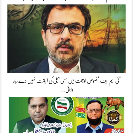
آئی ایم ایف مخصوص اوقات میں سستی بجلی کی اجازت نہیں دے رہا،
وفاقی…