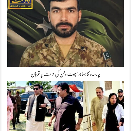
چارسدہ کا بہادر سپوت وطن کی حرمت پر قربان