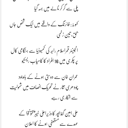
پلی سے گر کر نالے میں بہہ گیا
کہوٹہ: فائرنگ کے واقعے میں ایک شخص جاں
بحق، تین زخمی
انجینئر قمراسلام راجہ کی کمبوڈیا سے ہنگامی کال
پر چکری میں 16 افراد کا کامیاب ریسکیو
عمران خان سے دوستی ہونے کے باوجود
چودھری نثار نے تحریک انصاف میں شمولیت
سے انکاری رہے
علی امین گنڈاپور کا وزیراعلیٰ خیبرپختونخوا کے
عہدے سے مستعفی ہونے کا اعلان