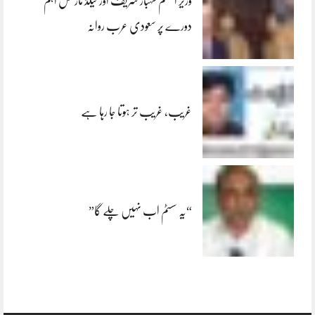
وزیر اعظم شہباز شریف اور فیلڈ مارشل اہم
دورے پر سعودی عرب روانہ
غریب، غریب تر ہوتا جا رہا ہے
“یہ سسٹم اب نہیں چلے گا”