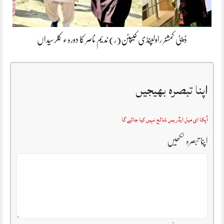
ڈپٹی کمشنر راولپنڈی کیپٹن(ر) ندیم ناصر کا دورہء کلرسیداں
اپنا تبصرہ بھیجیں
آپکا ای میل ایڈریس شائع نہیں کیا جائے گا
اپنا تبصرہ لکھیں