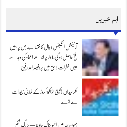
اہم خبریں
آرٹیفشل انٹلیجنس دجال کا فتنہ ہے جس پر ہمیں
فتح حاصل ہو گی،AI پر اندھے اعتماد کی وجہ سے
ہمیں خطرات لاحق ہیں پروفیسر احمد رفیق
کلرسیداں ڈکیتی‘ڈاکو1 کروڑ کے طلائی زیورات
لے اڑے
بھون نلہ میں افسوسناک حادثہ — بزرگ شخص