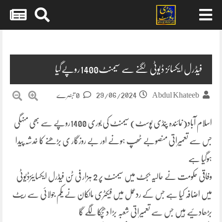
Skip
to
content
فیڈرل ایکسائز ڈیوٹی لگنے سے سیمنٹ1400روپےگیا
29/06/2024
Abdul Khateeb
0 تبصرے
اسلام آباد(نمائندہ پنڈی پوسٹ) سیمنٹ کی بوری 1400روپے سے بھی منہگی
جس سے تعمیراتی منصوبے ٹھپ ہونے اور بے روزگار ی بڑھنے کا خدشہ پیدا
ہوگیا ہے
وفاقی حکومت نے حالیہ بجٹ میں سیمنٹ پر 2 ہزار فی ٹن فیڈرل ایکسایئزڈیوٹی
میں اضافہ کیا ہے جس کے ردعمل میں فیکٹری مالکان نے یکم جولائی سے ریٹ
بڑھادئیے ہیں جس سے تعمیراتی شعبہ بڑا دھچکا لگے گا