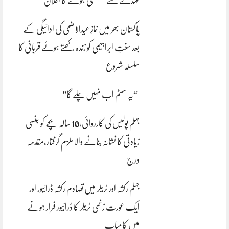
عہدے سے مستعفی ہونے کا اعلان
پاکستان بھر میں نمازِ عیدالاضحی کی ادائیگی کے
بعد سنتِ ابراہیمی کو زندہ رکھتے ہوئے قربانی کا
سلسلہ شروع
“یہ سسٹم اب نہیں چلے گا”
جہلم پولیس کی کارروائی،10 سالہ بچے کو جنسی
زیادتی کا نشانہ بنانے والا ملزم گرفتار،مقدمہ
درج
جہلم رکشہ اور ٹریلر میں تصادم رکشہ ڈرائیور اور
ایک عورت زخمی ٹریلر کا ڈرائیور فرار ہونے
میں کامیاب