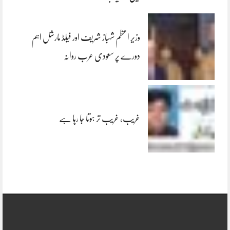
وزیر اعظم شہباز شریف اور فیلڈ مارشل اہم
دورے پر سعودی عرب روانہ
غریب، غریب تر ہوتا جا رہا ہے