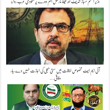
وزیر اعظم شہباز شریف اور فیلڈ مارشل اہم دورے پر سعودی عرب روانہ
آئی ایم ایف مخصوص اوقات میں سستی بجلی کی اجازت نہیں دے رہا،
وفاقی…