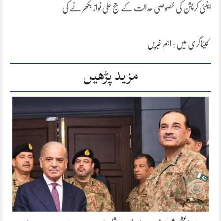
اینٹی کرپشن کی خصوصی عدالت کے جج علی نواز بکھر نے کی
کیٹاگری میں :
اہم خبریں
مزید پڑھیں