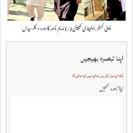
ڈپٹی کمشنر راولپنڈی کیپٹن(ر) ندیم ناصر کا دورہء کلرسیداں
اپنا تبصرہ بھیجیں
آپکا ای میل ایڈریس شائع نہیں کیا جائے گا
اپنا تبصرہ لکھیں