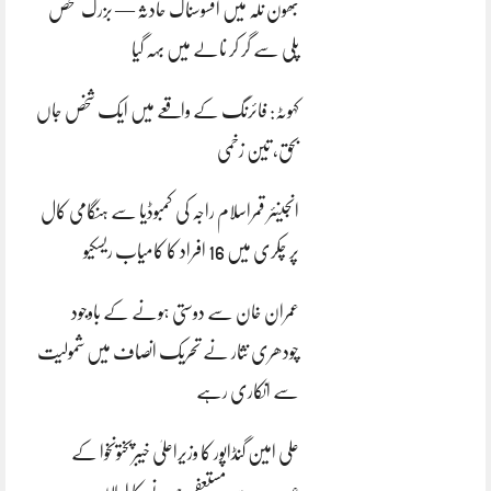
بھون نلہ میں افسوسناک حادثہ — بزرگ شخص
پلی سے گر کر نالے میں بہہ گیا
کہوٹہ: فائرنگ کے واقعے میں ایک شخص جاں
بحق، تین زخمی
انجینئر قمراسلام راجہ کی کمبوڈیا سے ہنگامی کال
پر چکری میں 16 افراد کا کامیاب ریسکیو
عمران خان سے دوستی ہونے کے باوجود
چودھری نثار نے تحریک انصاف میں شمولیت
سے انکاری رہے
علی امین گنڈاپور کا وزیراعلیٰ خیبرپختونخوا کے