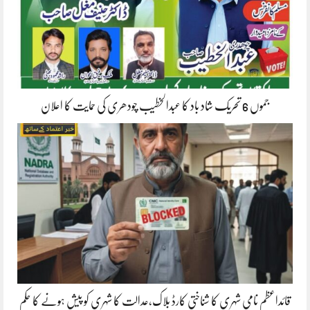
جموں 6 تحریک شاد باد کا عبدالخطیب چودھری کی حمایت کا اعلان
قائداعظم نامی شہری کا شناختی کارڈ بلاک،عدالت کا شہری کو پیش ہونے کا حکم