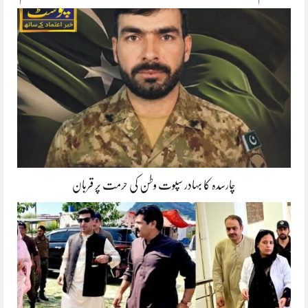
چارسدہ کا بہادر سپوت وطن کی حرمت پر قربان