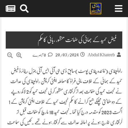
Skip
to
content
فیض حمید کے بھائی کی ضمانت منظور رہائی کا حکم
20/03/2024
Abdul Khateeb
0 تبصرے
راولپنڈی (نمائندہ پنڈی پوسٹ)سابق ڈی جی آئی ایس آئی جنرل ریٹائرڈ فیض
حمید کے بھائی کے خلاف مالی فراڈ کا معاملہ اینٹی کرپشن راولپنڈی کی عدالت
نے نجف حمید کی ضمانت بعد از گرفتاری منظور کر لی نجف حمید کو 2 لاکھ روپے
کے دو ضمانتی مچلکے جمع کرانے کا حکم نحیف حمید کے خلاف اینٹی کرپشن کے 1
اگست 2023 کو مقدمہ درج کیا تھا ۔نجف حمید 18 مارچ کو ضمانت قبل از
گرفتاری خارج ہونے پر احاطہ عدالت سے گرفتار ہوئے تھے ۔کیس کی سماعت