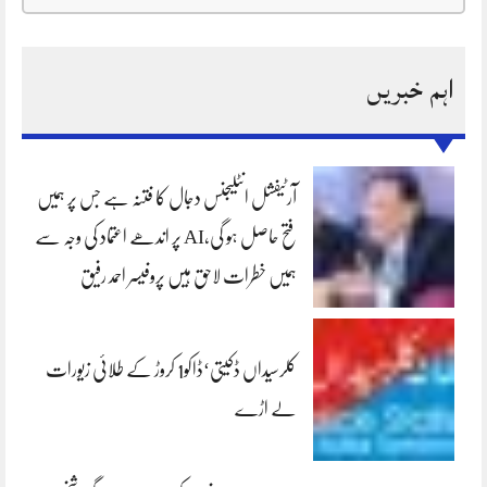
اہم خبریں
آرٹیفشل انٹلیجنس دجال کا فتنہ ہے جس پر ہمیں
فتح حاصل ہو گی،AI پر اندھے اعتماد کی وجہ سے
ہمیں خطرات لاحق ہیں پروفیسر احمد رفیق
کلرسیداں ڈکیتی‘ڈاکو1 کروڑ کے طلائی زیورات
لے اڑے