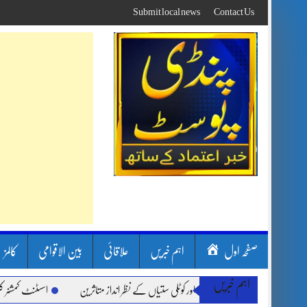
Skip
Submit local news
Contact Us
to
content
صفحہ اول
اہم خبریں
علاقائی
بین الاقوامی
کالمز
اہم خبریں
رشیں، لینڈ سلائیڈنگ اور کوٹلی ستیاں کے نظر انداز متاثرین
اسسٹنٹ کمشنر کلرسیداں س