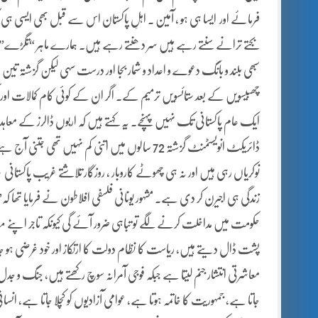
فرمائے اور ایسا ہی ہو ، آمین ۔ اہلِ پاکستان اس سے قبل بھی ایسی ہی آس
بجتے ترانے سنتے رہے ہیں سر دھنتے رہے ہیں۔ ہمارے ماہر “تگڑے” تج
سبھی بلند و بانگ دعوے و اعداد و شمار بجا اور درست سہی لیکن گزشتہ ت
چھبیسویں کے بعد ستائسویں ترمیم کے۔ اگر ان کے کوئی کام کمالات اور
ایک عام پاکستانی تک نہیں پہنچے۔ یہ کہتے ہیں کہ اربوں ڈالرز کے مع
ڈائریکٹ انویسٹمنٹ گزشتہ 72 سالوں میں اتنی کم نہ
نوکریاں رہی ہیں اور نہ ہی چھوٹے کاروبار ، روزگار تلاشتے غریب پاکستان
زندگی ہی اجیرن کر دی ہے۔ مشہور یونانی فلسفی افلاطون نے فرمایا تھا
حکومت میں مداخلت کرنے لگے تو تباہی ضرور آئے گی کیونکہ تاجر اپنے م
پشت ڈال دیتے ہیں، ریاست کا نظام دولت کا ارتکاز اور خود غرضی ہو جات
معاشرتی انتشار جنم لیتا ہے جبکہ فوجی آمرانہ سوچ رکھتے ہیں، جنگ و جدل
جاتا ہے، جمہوریت کا خاتمہ ہوتا ہے، عوامی آزادیوں کو کچلا جاتا ہے،