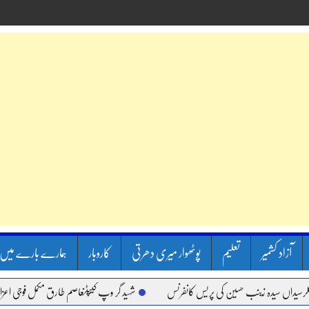
آزاد کشمیر
تعلیم
پوٹھوار میری دھرتی
کاروبار
ہمارے بارے میں
یدہ زینب حسین کی پریس کانفرنس
شہید گر وپ کیپٹنعاصم طارق مکمل فوجی اعزاز کے ساتھ س