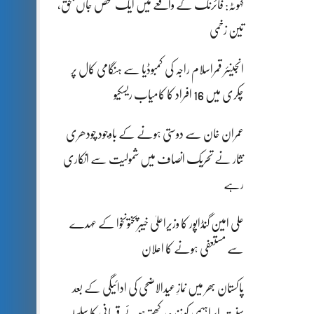
کہوٹہ: فائرنگ کے واقعے میں ایک شخص جاں بحق،
تین زخمی
انجینئر قمراسلام راجہ کی کمبوڈیا سے ہنگامی کال پر
چکری میں 16 افراد کا کامیاب ریسکیو
عمران خان سے دوستی ہونے کے باوجود چودھری
نثار نے تحریک انصاف میں شمولیت سے انکاری
رہے
علی امین گنڈاپور کا وزیراعلیٰ خیبرپختونخوا کے عہدے
سے مستعفی ہونے کا اعلان
پاکستان بھر میں نمازِ عیدالاضحی کی ادائیگی کے بعد
سنتِ ابراہیمی کو زندہ رکھتے ہوئے قربانی کا سلسلہ