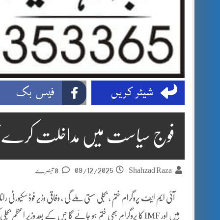
شیئر کریں
فیس بک
فوج سیاست میں مداخلت کرے تو
09/12/2025
Shahzad Raza
0 تبصرے
آئی ایم ایف پروگرام ختم ، بجلی سستی ملے گی ، وفاقی وزیر فوڈ سکیورٹی ر
ہیں اور IMF کا پروگرام بھی ختم ہو جائے گا جس کے بعد وزیر ا