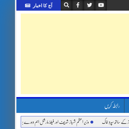
آج کا اخبار
رابطہ کریں
پردِ خاک
وزیر اعظم شہباز شریف اور فیلڈ مارشل اہم دورے پر سعودی عرب روانہ