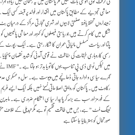
معاشی تجزیے کے مطابق پاکستان میں اقتدار اور فوائد پر قبضہ کسی ایک 
زمینداروں تحفظ یافتہ صنعتی لابیوں اور شہری تجارتی مراکز کے درمیان بٹ چ
شکل میں کام کرتے ہیں جو ریاستی فیصلوں کو کمزور اور معاشی پالیسیوں کو غی
پاتا اور ریاست مسلسل مالیاتی بحران کا شکار رہتی ہے۔ ایک رپورٹ کے 
رسمی کاروباری طبقات کی حفاظت نے قومی آمدنی کو شدید نقصان پہنچایا 
میں ٹیک
گہرے سیاسی و ادارہ جاتی ڈھانچے میں پیوست ہے۔ سول و عسکری عدم توا
رکاوٹ ہیں۔ پاکستان کو روایتی اصلاحاتی نسخے نہیں بلکہ ایک ایسے ف
کے فورمز اور سب سے بڑھ کر پائیدار سیاسی استحکام ضروری ہے۔ ماہر
ٹینگ لمٹ ” ہے، جس میں طاقت تقسیم تو ہے مگر تبدیلی کے خلاف متحد ہ
صورتحال کو بہتر بنایا جا سکتا ہے