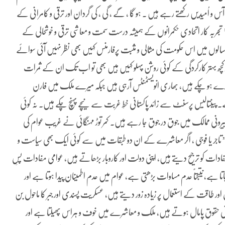
 و اُمیدیں رکھتے رہے ہیں ۔ ہو گا ، گے ، گی ، کی گردان اور ترقی و کامرانی کے
ربہ کار اتحادی حکمرانوں کے ہمیشہ درست سمت و معاشی ترقی و خوشحالی کے
ین سالوں میں اس حکومت کی مثالی و مثبت پرفارمنس کہیں بھی نظر نہیں آئی سوائے
 کچھ بہتر کارکردگی کے کوئی روشن پہلو کہیں ہیں بھی تو اب تک ان کے ثمرات
اہدے ہو چکے ہیں، بھاری انویسٹمنٹس آرہی ہیں جبکہ میرے ملک میں فارن
یں تھی جتنی آج ہے۔ پینتالیس پرسنٹ سے زائد پاکستانی خطِ غربت سے نیچے پہنچ چکے ہیں۔ نہ کوئی
ی بیرونی ممالک میں جوق در جوق جا رہے ہیں۔ کمر توڑ مہنگائی نے غریب عوام کی
 کہ” تاجر یا فوجی ، اگر معاشرے کے ان دو طبقات میں سے کوئی ایک بھی سیاست و
فادات کو ترجیح دیتے ہیں، اپنی دولت اور کاروبار بڑھاتے ہیں، عوامی مفادات پسِ
ا ہے، نتیجتاً عدم مساوات بڑھتی ہے، عوام میں عدم اطمینان پیدا ہوتا ہے اور
 اور طاقت کے استعمال پر زیادہ زور دیتے ہیں، عسکریت پسندی اور جبر کا ماحول بن
 انسانی حقوق پامال ہوتے ہیں، ملک و معاشرے میں خوف و ہراس پھیلتا ہے اور