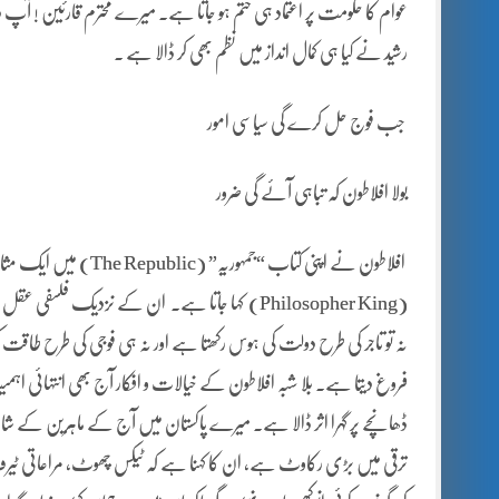
عوام کا حکومت پر اعتماد ہی ختم ہو جاتا ہے۔ میرے محترم قارئین ! آپ دیکھ
رشید نے کیا ہی کمال انداز میں نظم بھی کر ڈالا ہے ۔
جب فوج حل کرے گی سیاسی امور
بولا افلاطون کہ تباہی آئے گی ضرور
افلاطون نے اپنی کتاب “ج
(Philosopher King) کہا جاتا ہے۔ ان کے نزدیک فلس
نہ تو تاجر کی طرح دولت کی ہوس رکھتا ہے اور نہ ہی فوجی کی طرح طاقت کی،
فروغ دیتا ہے۔ بلا شبہ افلاطون کے خیالات و افکار آج بھی انتہائی 
ڈھانچے پر گہرا اثر ڈالا ہے۔ میرے پاکستان میں آج کے ماہرین کے شائ
ترقی میں بڑی رکاوٹ ہے، ان کا کہنا ہے کہ ٹیکس چھوٹ، مراعاتی ٹیرف، 