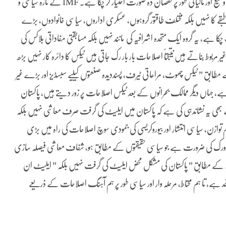
کی گرفت کوئی انوکھی بات نہیں مگر پاکستان میں یہ رجحان کہیں زیادہ گہرا، وسیع اور مالیاتی طور پر نقصان دہ صورت اختیار کر چکا ہے۔ IMF کے تازہ سیاسی و
طبقے کا نہیں بلکہ مختلف طاقتور گروہوں، عسکری اداروں، سیاسی خانوادوں، بڑے
کا ہے، یہ گروہ ایک متحدہ اشرافیہ کی مانند نہیں بلکہ مسابقتی مفاداتی بلاکس کی
ر مربوط بناتے ہیں نتیجتاً اصلاحات بار بار رک جاتی ہیں ٹیکس کا دائرہ کار نہیں بڑھ
مطابق ” ٹیکس چھوٹ، مراعاتی ٹیرف، پسنددیدہ صنعتوں کیلیے سبسڈیز اور بڑے غیر
ہے، جہاں دیگر ممالک بحرانوں کے بعد ٹیکس اصلاحات پر زور دیتے ہیں، پاکستان
س ٹو جی ڈی پی تناسب جوں کا تو یا بدتر ہو جاتا ہے ۔” IMF نے بھی یہ نشاندہی کی ہے کہ پاکستان میں ایلیٹ کی گرفت صرف معاشی نہیں بلکہ
زن، سیاسی انتشار اور بیوروکریسی کی جمودی سوچ اصلاحات کی راہ میں بڑی
ریم ورک کی ضرورت ہے جو سیاسی حقیقتوں کے مطابق ہو، شفاف معاشی فیصلہ سازی
ین کے مطابق ” پاکستان کی مشکل محض ایلیٹ کی گرفت نہیں بلکہ ” ایلیٹ ان
ے، تا ہم محتاط، مرحلہ وار اور سیاسی طور پر ہم آہنگ اصلاحات کے ذریعے