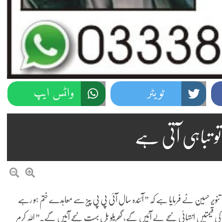
ٹویٹر
واٹس ایپ
 تباہی آتی ہے
انا تنویر حسین نے فرمایا ہے کہ ” آئندہ سال آئی پی پی پیز سے معاہدے ختم ہو رہے
عظم بجلی کی قیمتیں انتہائی نیچے لے آئیں گے، گھریلو بِل بہت نیچے آئیں گے۔” اللہ کرم