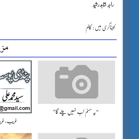
راجہ شاہد رشید
کیٹاگری میں :
کالم
مزی
“یہ سسٹم اب نہیں چلے گا”
غریب، غریب