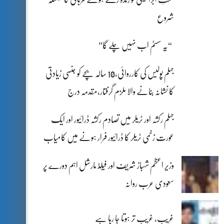
شروع
“یہ سسٹم اب نہیں چلے گا”
جہلم پولیس کی کارروائی،10 سالہ بچے کو جنسی زیادتی
کا نشانہ بنانے والا ملزم گرفتار،مقدمہ درج
جہلم رکشہ اور ٹریلر میں تصادم رکشہ ڈرائیور اور ایک
عورت زخمی ٹریلر کا ڈرائیور فرار ہونے میں کامیاب
وزیر اعظم شہباز شریف اور فیلڈ مارشل اہم دورے پر
سعودی عرب روانہ
غریب، غریب تر ہوتا جا رہا ہے