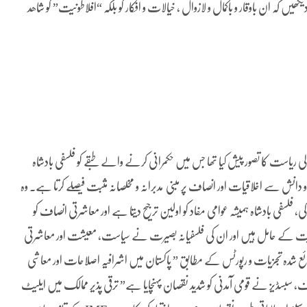
یں کہ ان باوقار و باکمال و لازوال ، خیالات و افکار کو بلکہ “افلاطونیت” کو شاھد
مہوریہ” (The Republic) میں ایک مثالی ریاست کا تصور پیش کیا تھا جس میں حکمرانی کرنے والے طبقے کو فلسفی بادشاہ
فی عقل و دانش سے اخلاقیات اور انصاف پر مبنی مدبرانہ و مخلصانہ مثبت فیصلے کرتا ہے۔ وہ
 فلسفی بادشاہ ہمیشہ عوامی مفاد کو اولین ترجیح دیتا ہے اور معاشرتی انصاف کو
اہمیت کے حامل ہیں اور ان کی فلسفیانہ بصیرت نے سیاست، معیشت اور معاشرتی
ع شدہ تجزیات و رپورٹس کے مطابق ” پاکستان میں اشرافیہ اصلاحات اور معاشی
سبسڈیز نے قومی آمدنی کو شدید نقصان پہنچایا ہے” ترقی پذیر ممالک میں ایلیٹ