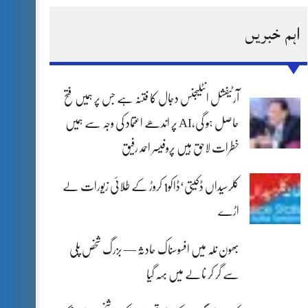
اہم خبریں
آرٹیفشل انٹلیجنس دجال کا فتنہ ہے جس پر ہمیں فتح
حاصل ہو گی،AI پر اندھے اعتماد کی وجہ سے ہمیں
خطرات لاحق ہیں پروفیسر احمد رفیق
کلرسیداں ڈکیتی‘ڈاکو1 کروڑ کے طلائی زیورات لے
اڑے
بھون نلہ میں افسوسناک حادثہ — بزرگ شخص پلی
سے گر کر نالے میں بہہ گیا