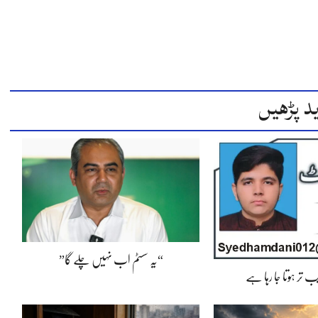
د پڑھیں
“یہ سسٹم اب نہیں چلے گا”
 تر ہوتا جا رہا ہے