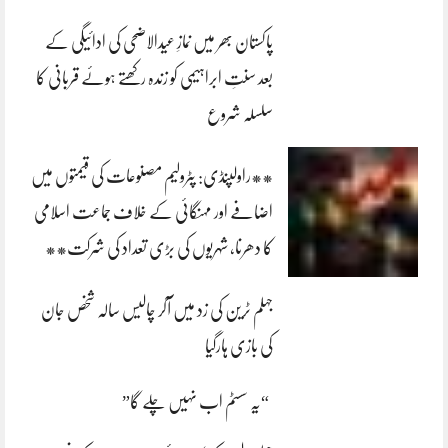
پاکستان بھر میں نمازِ عیدالاضحی کی ادائیگی کے
بعد سنتِ ابراہیمی کو زندہ رکھتے ہوئے قربانی کا
سلسلہ شروع
**راولپنڈی: پٹرولیم مصنوعات کی قیمتوں میں
اضافے اور مہنگائی کے خلاف جماعت اسلامی
کا دھرنا، شہریوں کی بڑی تعداد کی شرکت**
جہلم ٹرین کی زد میں آکر چالیس سالہ شخص جان
کی بازی ہارگیا
“یہ سسٹم اب نہیں چلے گا”