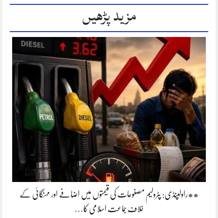
مزید پڑھیں
**راولپنڈی: پٹرولیم مصنوعات کی قیمتوں میں اضافے اور مہنگائی کے
خلاف جماعت اسلامی کا…