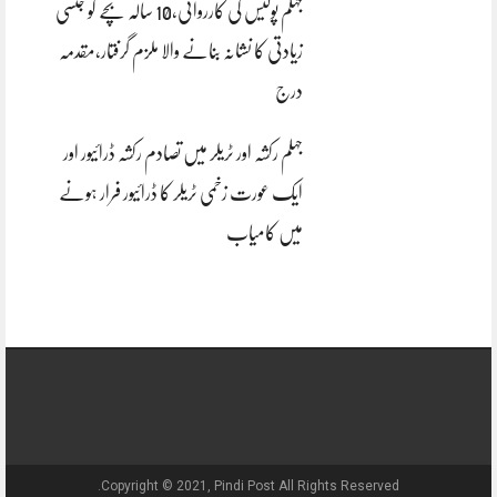
جہلم پولیس کی کارروائی،10 سالہ بچے کو جنسی
زیادتی کا نشانہ بنانے والا ملزم گرفتار،مقدمہ
درج
جہلم رکشہ اور ٹریلر میں تصادم رکشہ ڈرائیور اور
ایک عورت زخمی ٹریلر کا ڈرائیور فرار ہونے
میں کامیاب
Copyright © 2021, Pindi Post All Rights Reserved.