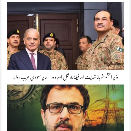
وزیر اعظم شہباز شریف اور فیلڈ مارشل اہم دورے پر سعودی عرب روانہ