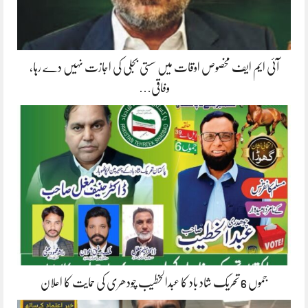
آئی ایم ایف مخصوص اوقات میں سستی بجلی کی اجازت نہیں دے رہا،
وفاقی…
جموں 6 تحریک شاد باد کا عبدالخطیب چودھری کی حمایت کا اعلان