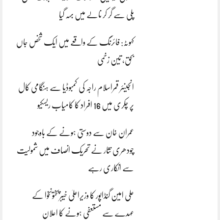
پلی سے گر کر نالے میں بہہ گیا
کہوٹہ: فائرنگ کے واقعے میں ایک شخص جاں
بحق، تین زخمی
انجینئر قمراسلام راجہ کی کمبوڈیا سے ہنگامی کال
پر چکری میں 16 افراد کا کامیاب ریسکیو
عمران خان سے دوستی ہونے کے باوجود
چودھری نثار نے تحریک انصاف میں شمولیت
سے انکاری رہے
علی امین گنڈاپور کا وزیراعلیٰ خیبرپختونخوا کے
عہدے سے مستعفی ہونے کا اعلان