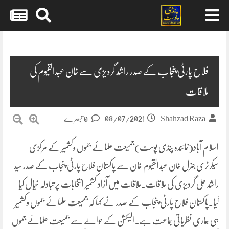
Skip
to
content
فلاح پارٹی پنجاب کے صدر راشد گردیزی سے خان عبدالقیوم کی
ملاقات
08/07/2021
Shahzad Raza
0 تبصرے
اسلام آباد(نمائندہ پنڈی پوسٹ)جمیعت علمائے جموں وکشمیر کے مرکزی
سیکرٹری جنرل خان عبدالقیوم خان سے پاکستان فلاح پارٹی پنجاب کے صدر سید
راشد علی گردیزی کی ملاقات۔ملاقات میں آزاد کشمیر انتخابات پر تبادلہ خیال کیا
گیا۔پاکستان فلاح پارٹی پنجاب کے صدر نے کہا کہ جمیعت علمائے جموں وکشمیر
ہی ہماری نظریاتی جماعت ہے۔الیکشن کے حوالے سے جمیعت علمائے جموں