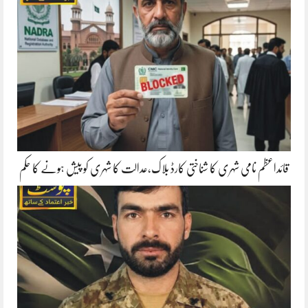
قائداعظم نامی شہری کا شناختی کارڈ بلاک،عدالت کا شہری کو پیش ہونے کا حکم