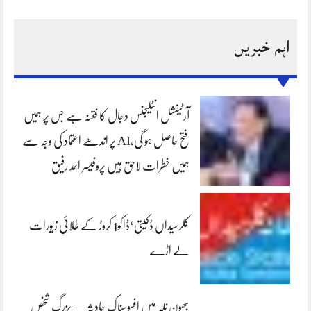
اہم خبریں
آرٹیفشل انٹلیجنس دجال کا فتنہ ہے جس پر ہمیں
فتح حاصل ہو گی،AI پر اندھے اعتماد کی وجہ سے
ہمیں خطرات لاحق ہیں پروفیسر احمد رفیق
کلرسیداں ڈکیتی‘ڈاکو1 کروڑ کے طلائی زیورات
لے اڑے
بھون نلہ میں افسوسناک حادثہ — بزرگ شخص