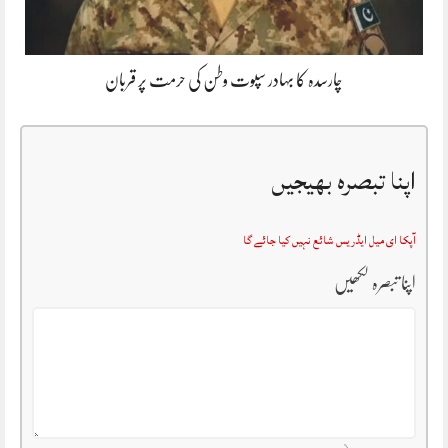
چارسدہ کا بہادر سپوت وطن کی حرمت پر قربان
اپنا تبصرہ بھیجیں
آپکا ای میل ایڈریس شائع نہیں کیا جائے گا
اپنا تبصرہ لکھیں