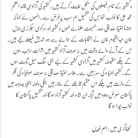
و کشمیر کے تمام فیصلوں کی مکمل حمایت کرتے ہیں۔کشمیر کی آزادی قائد اعظم
محمد علی کا خواب تھا جس کی تکمیل ہم سب پر فرض ہے۔انھوں نے کہا کہ
مولانا امتیاز صدیقی صدر جمیعت علمائے جموں و کشمیر اور مرکزی سیکرٹری جنرل
خان عبدالقیوم خان نے انتخابات کے حوالے سے دور اندیش فیصلے کیے ہیں۔
جس کے آنے والے وقت میں نہ صرف آزاد کشمیر میں اثرات مرتب ہوں
گے بلکے مقبوضہ کشمیر میں آزادی کشمیر کے لیے بھی سنگ میل ثابت ہوں
گے۔کشمیر اولیاء کی سرزمین ہے۔علامہ امتیاز صدیقی نہ صرف صوفیاء کی فکر
کے وارث ہیں بلکے اس عظیم قافلے کے سالار ہیں جنکی ولولہ انگیز جدوجہد میں
پاکستان معرضِ وجود میں آیا۔ان شاء اللہ کشمیر آزاد ہو گا اور تکمیل پاکستان کا
خواب پورا ہو گا
کیٹاگری میں :
اہم خبریں