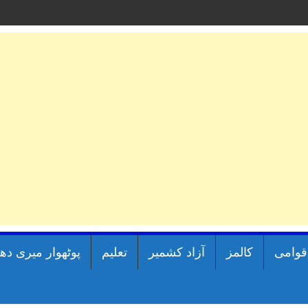
اقوامی
کالمز
آزاد کشمیر
تعلیم
پوٹھوار میری دھ