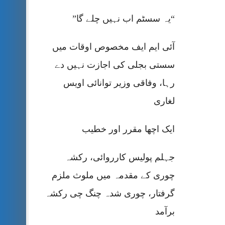
“یہ سسٹم اب نہیں چلے گا”
آئی ایم ایف مخصوص اوقات میں
سستی بجلی کی اجازت نہیں دے
رہا، وفاقی وزیر توانائی اویس
لغاری
ایک اچھا مقرر اور خطیب
جہلم پولیس کارروائی، رکشہ
چوری کے مقدمہ میں ملوث ملزم
گرفتار، چوری شدہ چنگ چی رکشہ
برآمد