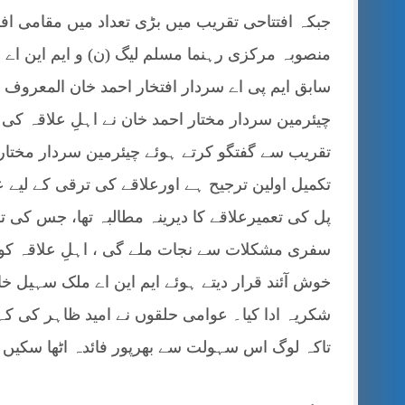
جبکہ افتتاحی تقریب میں بڑی تعداد میں مقامی افرا
سابق ایم پی اے سردار افتخار احمد خان المعروف
چیئرمین سردار مختار احمد خان نے اہلِ علاقہ کی م
تقریب سے گفتگو کرتے ہوئے چیئرمین سردار مختار 
تکمیل اولین ترجیح ہے اورعلاقے کی ترقی کے لیے
پل کی تعمیرعلاقے کا دیرینہ مطالبہ تھا، جس کی 
سفری مشکلات سے نجات ملے گی ، اہلِ علاقہ کوٹ
خوش آئند قرار دیتے ہوئے ایم این اے ملک سہیل خا
شکریہ ادا کیا۔ عوامی حلقوں نے امید ظاہر کی کہ 
تاکہ لوگ اس سہولت سے بھرپور فائدہ اٹھا سکیں۔