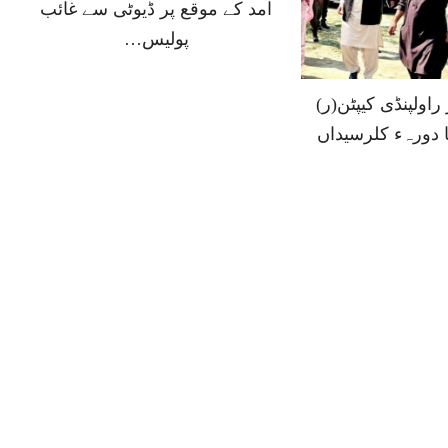
آمد کے موقع پر ڈیوٹی سے غائب
پولیس…
اولپنڈی کیپٹن(ر)
ا دورہء کلرسیداں