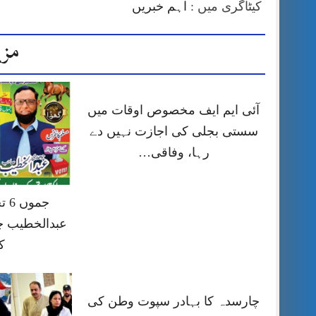
کیٹاگری میں :
اہم خبریں
مزی
آئی ایم ایف مخصوص اوقات میں
سستی بجلی کی اجازت نہیں دے
رہا، وفاقی…
جمو
عبدالخطیب چ
ک
چارسدہ کا بہادر سپوت وطن کی