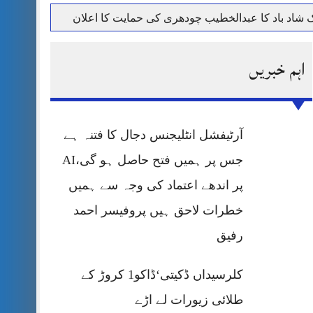
حرمت پر قربان
اہم خبریں
 کی پریس کانفرنس
آرٹیفشل انٹلیجنس دجال کا فتنہ ہے
جس پر ہمیں فتح حاصل ہو گی،AI
پر اندھے اعتماد کی وجہ سے ہمیں
خطرات لاحق ہیں پروفیسر احمد
رفیق
کلرسیداں ڈکیتی‘ڈاکو1 کروڑ کے
طلائی زیورات لے اڑے