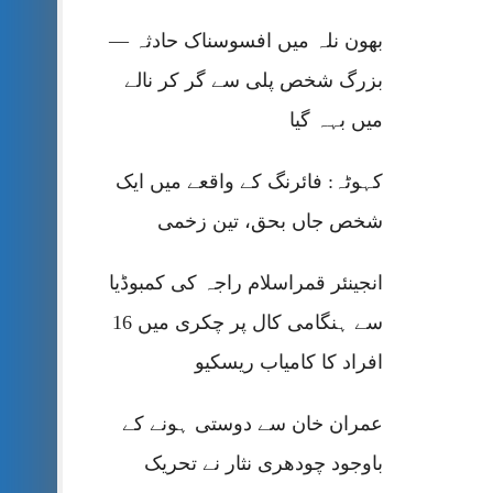
بھون نلہ میں افسوسناک حادثہ —
بزرگ شخص پلی سے گر کر نالے
میں بہہ گیا
کہوٹہ: فائرنگ کے واقعے میں ایک
شخص جاں بحق، تین زخمی
انجینئر قمراسلام راجہ کی کمبوڈیا
سے ہنگامی کال پر چکری میں 16
افراد کا کامیاب ریسکیو
عمران خان سے دوستی ہونے کے
باوجود چودھری نثار نے تحریک