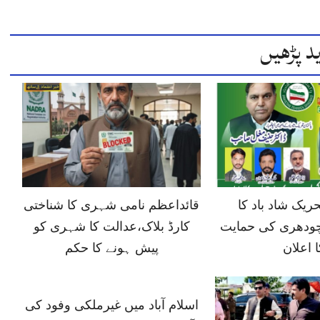
د پڑھیں
ں 6 تحریک شاد باد کا
قائداعظم نامی شہری کا شناختی
ودھری کی حمایت
کارڈ بلاک،عدالت کا شہری کو
ا اعلان
پیش ہونے کا حکم
اسلام آباد میں غیرملکی وفود کی