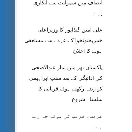
انصاف میں شمولیت سے انکاری
رہے
علی امین گنڈاپور کا وزیراعلیٰ
خیبرپختونخوا کے عہدے سے مستعفی
ہونے کا اعلان
پاکستان بھر میں نمازِ عیدالاضحی
کی ادائیگی کے بعد سنتِ ابراہیمی
کو زندہ رکھتے ہوئے قربانی کا
سلسلہ شروع
غریب، غریب تر ہوتا جا رہا
ہے