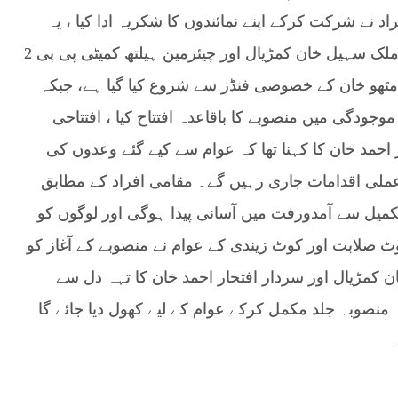
د نے شرکت کرکے اپنے نمائندوں کا شکریہ ادا کیا ، یہ
منصوبہ مرکزی رہنما مسلم لیگ (ن) و ایم این اے ملک سہیل خان کمڑیال اور چیئرمین ہیلتھ کمیٹی پی پی 2
 مٹھو خان کے خصوصی فنڈز سے شروع کیا گیا ہے، جبکہ
وجودگی میں منصوبے کا باقاعدہ افتتاح کیا ، افتتاحی
احمد خان کا کہنا تھا کہ عوام سے کیے گئے وعدوں کی
 عملی اقدامات جاری رہیں گے۔ مقامی افراد کے مطابق
تکمیل سے آمدورفت میں آسانی پیدا ہوگی اور لوگوں کو
 صلابت اور کوٹ زیندی کے عوام نے منصوبے کے آغاز کو
ن کمڑیال اور سردار افتخار احمد خان کا تہہ دل سے
منصوبہ جلد مکمل کرکے عوام کے لیے کھول دیا جائے گا