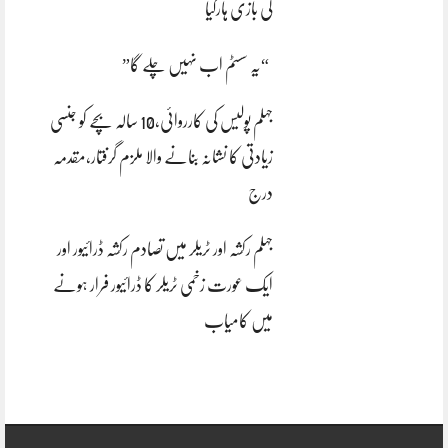
کی بازی ہارگیا
“یہ سسٹم اب نہیں چلے گا”
جہلم پولیس کی کارروائی،10 سالہ بچے کو جنسی
زیادتی کا نشانہ بنانے والا ملزم گرفتار،مقدمہ
درج
جہلم رکشہ اور ٹریلر میں تصادم رکشہ ڈرائیور اور
ایک عورت زخمی ٹریلر کا ڈرائیور فرار ہونے
میں کامیاب