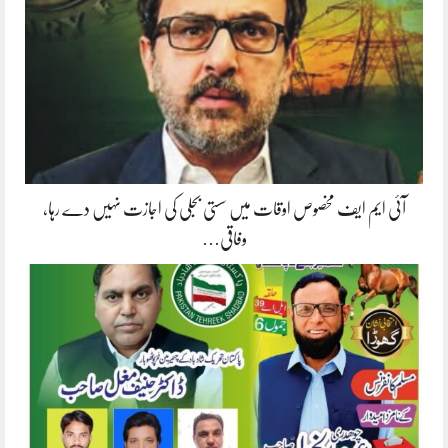
آئی ایم ایف مخصوص اوقات میں سستی بجلی کی اجازت نہیں دے رہا،
وفاقی…