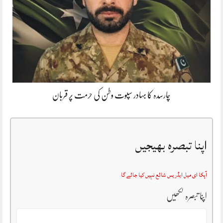
چارسدہ کا بہادر سپوت وطن کی حرمت پر قربان
اپنا تبصرہ بھیجیں
آپکا ای میل ایڈریس شائع نہیں کیا جائے گا
اپنا تبصرہ لکھیں