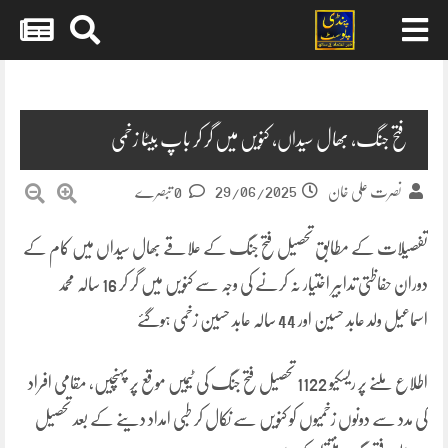
Skip
to
content
فتح جنگ، بھال سیداں، کنویں میں گر کر باپ بیٹا زخمی
29/06/2025
نصرت علی خان
0 تبصرے
تفصیلات کے مطابق تحصیل فتح جنگ کے علاقے بھال سیداں میں کام کے
دوران حفاظتی تدابیر اختیار نہ کرنے کی وجہ سے کنویں میں گر کر 16 سالہ محمد
اسماعیل ولد عابد حسین اور 44 سالہ عابد حسین زخمی ہوگئے
اطلاع ملنے پر ریسکیو 1122 تحصیل فتح جنگ کی ٹیمیں موقع پر پہنچیں، مقامی افراد
کی مدد سے دونوں زخمیوں کو کنویں سے نکال کر طبی امداد دینے کے بعد تحصیل