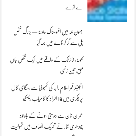
لے اڑے
بھون نلہ میں افسوسناک حادثہ — بزرگ شخص
پلی سے گر کر نالے میں بہہ گیا
کہوٹہ: فائرنگ کے واقعے میں ایک شخص جاں
بحق، تین زخمی
انجینئر قمراسلام راجہ کی کمبوڈیا سے ہنگامی کال
پر چکری میں 16 افراد کا کامیاب ریسکیو
عمران خان سے دوستی ہونے کے باوجود
چودھری نثار نے تحریک انصاف میں شمولیت