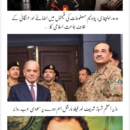
**راولپنڈی: پٹرولیم مصنوعات کی قیمتوں میں اضافے اور مہنگائی کے
خلاف جماعت اسلامی کا…
وزیر اعظم شہباز شریف اور فیلڈ مارشل اہم دورے پر سعودی عرب روانہ