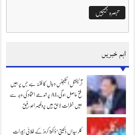
اہم خبریں
آرٹیفشل انٹلیجنس دجال کا فتنہ ہے جس پر ہمیں
فتح حاصل ہو گی،AI پر اندھے اعتماد کی وجہ سے
ہمیں خطرات لاحق ہیں پروفیسر احمد رفیق
کلرسیداں ڈکیتی‘ڈاکو1 کروڑ کے طلائی زیورات