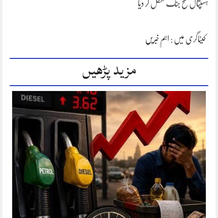
ہسپتال فتح جنگ منتقل کر دیا
کیٹاگری میں :
اہم خبریں
مزید پڑھیں