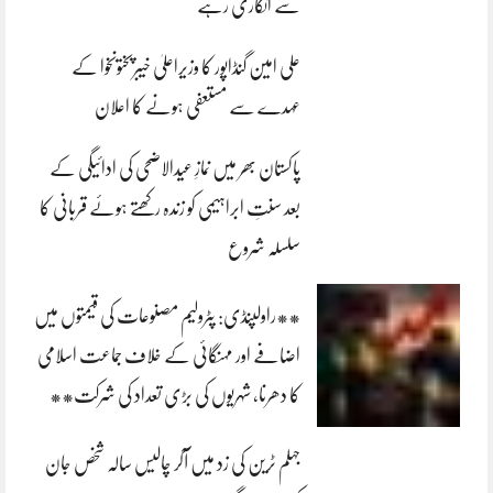
سے انکاری رہے
علی امین گنڈاپور کا وزیراعلیٰ خیبرپختونخوا کے
عہدے سے مستعفی ہونے کا اعلان
پاکستان بھر میں نمازِ عیدالاضحی کی ادائیگی کے
بعد سنتِ ابراہیمی کو زندہ رکھتے ہوئے قربانی کا
سلسلہ شروع
**راولپنڈی: پٹرولیم مصنوعات کی قیمتوں میں
اضافے اور مہنگائی کے خلاف جماعت اسلامی
کا دھرنا، شہریوں کی بڑی تعداد کی شرکت**
جہلم ٹرین کی زد میں آکر چالیس سالہ شخص جان