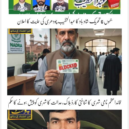
جموں 6 تحریک شاد باد کا عبدالخطیب چودھری کی حمایت کا اعلان
قائداعظم نامی شہری کا شناختی کارڈ بلاک،عدالت کا شہری کو پیش ہونے کا حکم