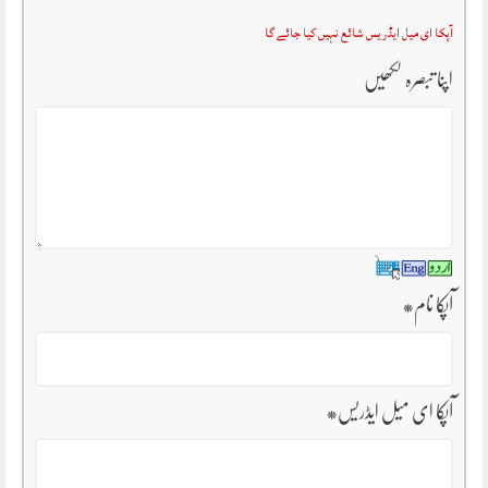
آپکا ای میل ایڈریس شائع نہیں کیا جائے گا
اپنا تبصرہ لکھیں
آپکا نام
*
آپکا ای میل ایڈریس
*