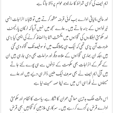
ایم ایف کی کڑی شرائط کا سارابوجھ عوام پر ڈالا جا تا ہے
اور عالمی مالیاتی ادارے جب کوئی قرضہ منظور کر تے ہیں تو شاہانہ اخراجات انہی
خیر خواہوں کے بڑھ جا تے ہیں۔ ہمارے سمجھ میں نہیں آرہا کہ ارکان پارلیمنٹ
اور حکومتی اہلکاروں کی تنخواہوں میں یکمشت اتنا بڑا اضافہ کرنے کی ایسی کیا بڑی
ضرورت آن پڑی تھی کہ ایک ہی چھلانگ میں نو سو فیصد تک تنخواہ دی گئی
ہیں جبکہ ان بھاری تنخواہوں کے علاوہ دیگر اور مراعات بھی دی جارہی ہیں ان
کے گھر کے اخراجات بھی حکومت کے خزانوں سے ہی پورے کئے جا تے
ہیں آئی ایم ایف نے بھی صرف ایک ملین ڈالر ہی دئیے ہیں اور ہمارے
مسیحاوں نے فورا ہی اس میں سے اپنا حصہ سمیٹ لیا ہے
اس وقت ملک بدترین معاشی بحران کا شکار ہے ریاست کا نظام اور حکومتی
ادارے قرض پر گزرے کر رہے ہیں۔ سرکاری ملازمین کو تنخواہیں بھی قرض