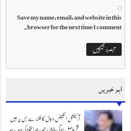
Save my name, email, and website in this
browser for the next time I comment.
اہم خبریں
آرٹیفشل انٹلیجنس دجال کا فتنہ ہے جس پر ہمیں
فتح حاصل ہو گی،AI پر اندھے اعتماد کی وجہ سے