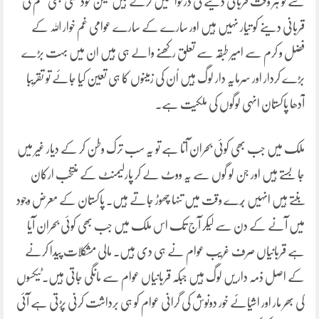
سے تو ہر وقت قربانی دینے کی درخواستیں کرتے ہیں لیکن خود کسی بھی قسم کی
قربانی دینے کو تیار نہیں ہیں اور سارے کے سارے عوامی غم خوار اللہ کے
فضل و کرم سے امیر طبقہ سے تعلق رکھنے والے ہی ہیں ان میں بہت بڑے
بڑے کردار اور سرمایہ دار لوگ ہیں اُن کی زمینوں کا ہی تعین کیا جائے تو تقریبا
آدھا پاکستان انہی لوگوں کی ملکیت ہے۔
ملک میں جب بھی کوئی بحران آتا ہے تو یہ سب ترک وطن کر کے دیار غیر میں
جا بستے ہیں اور جن لو گوں سے یہ ووٹ لے کر پارلیمنٹ کے منتخب ارکان
بنتے ہیں انہیں بُرے وقت میں تنہا چھوڑ جاتے ہیں۔ پاکستان کے معرض وجود
میں آنے کے دن سے لیکر آج تک اس ملک میں جب بھی کوئی بحران آیا
ہے قربانیاں صرف غریب عوام نے ہی دی ہیں۔ مالی مشکلات پیدا کرنے
کے اصل ذمہ دار یں لوگ ہیں جبکہ قربانیاں عوام سے مانگی جاتی ہیں۔ٹیکسوں
کی بھر مار اور اشیائے خور دونوش کی گرانی عوام کو ہی برداشت کرنی پڑتی ہے آئی