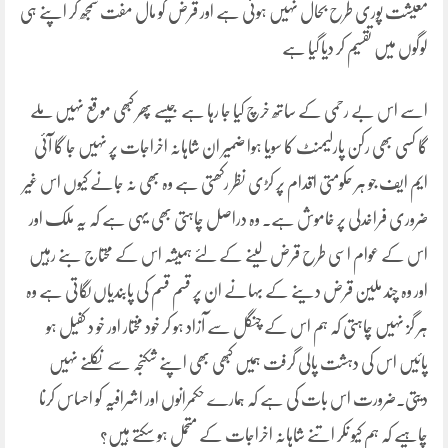
معیشت پوری طرح بحال نہیں ہوئی ہے اور قرض کو مال مفت سمجھ کر اپنے ہی
لوگوں میں تقسیم کر دیا گیا ہے
اسے اس بے رحمی کے ساتھ خرچ کیا جا رہا ہے جیسے پھر کبھی موقع نہیں ملے
گا کسی بھی رکن پارلیمنٹ کا سویا ہوا ضمیر ان شاہانہ اخراجات پر نہیں جا گا آئی
ایم ایف جو ہر حکومتی اقدام پر کڑی نظر رکھتی ہے وہ بھی نہ جانے کیوں اس غیر
ضروری فراخدلی پر خاموش ہے۔ وہ دراصل چاہتی بھی یہی ہے کہ یہ ملک اور
اس کے عوام اسی طرح قرض لینے کے لئے ہمیشہ اس کے محتاج بنے رہیں
اور وہ چند ملین قرض دینے کے بہانے ان پر قسم قسم کی پابندیاں لگاتی ہے وہ
ہر گز نہیں چاہتی کہ ہم اس کے چنگل سے آزاد ہو کر خود مختار اور خو د کفیل ہو
پائیں اس کی دہشت پالی گرفت ہمیں کبھی بھی اپنے شکنجہ سے نکلنے نہیں
دیتی۔ضرورت اس بات کی ہے کہ ہمارے حکمرانوں اور اشرافیہ کو احساس کرنا
چاہیے کہ ہم کیو نکر اتنے شاہانہ اخراجات کے متحمل ہو سکتے ہیں؟