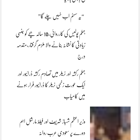
“یہ سسٹم اب نہیں چلے گا”
جہلم پولیس کی کارروائی،10 سالہ بچے کو جنسی
زیادتی کا نشانہ بنانے والا ملزم گرفتار،مقدمہ
درج
جہلم رکشہ اور ٹریلر میں تصادم رکشہ ڈرائیور اور
ایک عورت زخمی ٹریلر کا ڈرائیور فرار ہونے
میں کامیاب
وزیر اعظم شہباز شریف اور فیلڈ مارشل اہم
دورے پر سعودی عرب روانہ