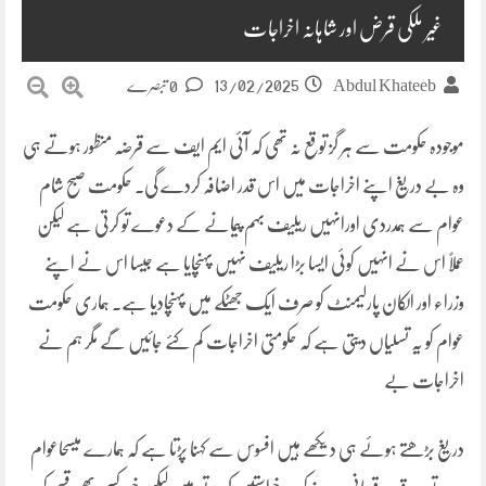
غیر ملکی قرض اور شاہانہ اخراجات
13/02/2025
Abdul Khateeb
0 تبصرے
موجودہ حکومت سے ہر گز توقع نہ تھی کہ آئی ایم ایف سے قرضہ منظور ہوتے ہی
وہ بے دریغ اپنے اخراجات میں اس قدر اضافہ کردے گی۔ حکومت صبح شام
عوام سے ہمدردی اورانہیں ریلیف بہم پیمانے کے دعوے تو کرتی ہے لیکن
عملاً اس نے انہیں کوئی ایسا بڑا ریلیف نہیں پہنچایا ہے جیسا اس نے اپنے
وزراء اور الکان پارلیمنٹ کو صرف ایک جھٹکے میں پہنچادیا ہے۔ ہماری حکومت
عوام کو یہ تسلیاں دیتی ہے کہ حکومتی اخراجات کم کئے جائیں گے مگر ہم نے
اخراجات بے
دریغ بڑھتے ہوئے ہی دیکھے ہیں افسوس سے کہنا پڑتا ہے کہ ہمارے میسحاعوام