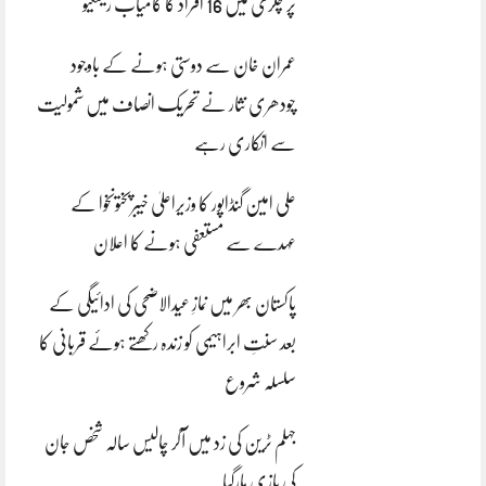
پر چکری میں 16 افراد کا کامیاب ریسکیو
عمران خان سے دوستی ہونے کے باوجود
چودھری نثار نے تحریک انصاف میں شمولیت
سے انکاری رہے
علی امین گنڈاپور کا وزیراعلیٰ خیبرپختونخوا کے
عہدے سے مستعفی ہونے کا اعلان
پاکستان بھر میں نمازِ عیدالاضحی کی ادائیگی کے
بعد سنتِ ابراہیمی کو زندہ رکھتے ہوئے قربانی کا
سلسلہ شروع
جہلم ٹرین کی زد میں آکر چالیس سالہ شخص جان
کی بازی ہارگیا