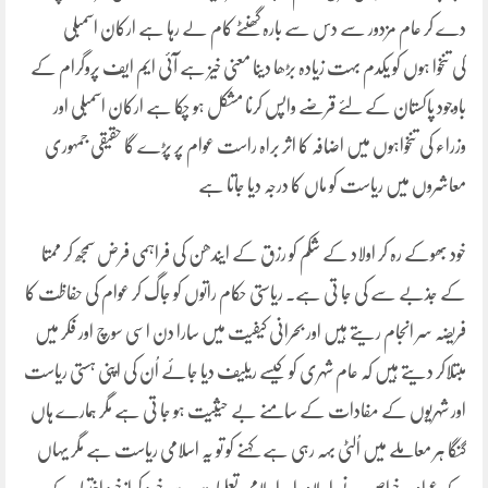
دے کر عام مزدور سے دس سے بارہ گھنٹے کام لے رہا ہے ارکان اسمبلی
کی تنخوا ہوں کو یکدم بہت زیادہ بڑھا دینا معنی خیز ہے آئی ایم ایف پروگرام کے
باوجود پاکستان کے لئے قرضے واپس کرنا مشکل ہو چکا ہے ارکان اسمبلی اور
وزراء کی تنخواہوں میں اضافہ کا اثر براہ راست عوام پر پڑے گا حقیقی جمہوری
معاشروں میں ریاست کو ماں کا درجہ دیا جاتا ہے
خود بھوکے رہ کر اولاد کے شکم کو رزق کے ایندھن کی فراہمی فرض سمجھ کر ممتا
کے جذبے سے کی جا تی ہے۔ ریاستی حکام راتوں کو جاگ کر عوام کی حفاظت کا
فریضہ سر انجام ریتے ہیں اور بحرانی کیفیت میں سارا دن اسی سوچ اور فکر میں
مبتلاکر دیتے ہیں کہ عام شہری کو کیسے ریلیف دیا جائے اُن کی اپنی ہستی ریاست
اور شہریوں کے مفادات کے سامنے بے حیثیت ہو جا تی ہے مگر ہمارے ہاں
گنگا ہر معاملے میں اُلٹی بہہ رہی ہے کہنے کو تو یہ اسلامی ریاست ہے مگر یہاں