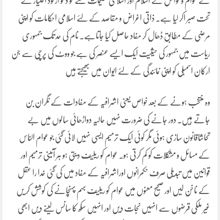
کے عوام و خواص نے اسلام اور اسلامی تعلیمات سے خو د کو ازخود اختیار کے
تحت صبر اکر لیا ہے۔ ذاتی اغراض و مقاصد کے لئے اسلامی احکامات کو اپنی
مرضی کے مطابق ڈھال کر مفاد حاصل کیا جاتاہے۔ نام کی حد تک جمہوری
ریاست میں جمہور کی حیثیت ایک ایسے عنصر کی ہے جو ووٹ کی پرچی سے جن
ارکان اسمبلی کو اپنی نمائندگی کے لئے ایوان میں بھیجتے ہیں
وہ منتخب ہونے کے بعد خواص یعنی اشرافیہ کے مفادات کے نگران بن
جاتے ہیں۔ دور جانے کی ضرورت نہیں حالیہ دواڑھائی سالوں میں بے
تحاشاقانون سازی ہوئی مگر کوئی ایک ترمیم ایسی نہیں لائی گئی جو عوام الناس
کے مسائل و مشکلات کو کم کرتی ہو۔ عوام کو ریلیف دیتی ہو ہر آئینی ترمیم اور
قوانین میں تبدیلی صرف حکمرانوں اوراشرافیہ کے مفاد میں کی گئی خدا را عقل
کے ناخن لیں اور صحیح معنوں میں عوام کو ریلیف بہم پہنچانے کی کوشش کر یں
غیر ملکی قرضوں سے انہیں نجات دیں اور انہیں سکھ کا سانس لینے دیں ابھی