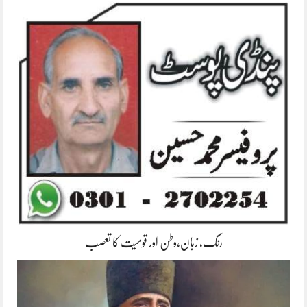
رنگ، زبان،وطن اور قومیت کا تعصب