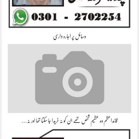
وسائل پر اجارہ داری
قائداعظم وہ عظیم شخص تھے جن کو نہ خریدا جا سکتا تھا اور نہ…