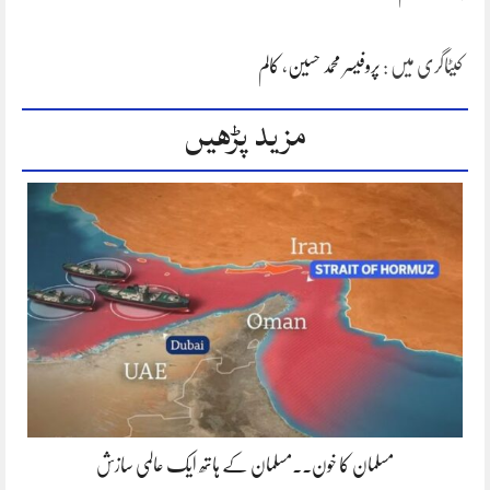
کیٹاگری میں :
پروفیسر محمد حسین
،
کالم
مزید پڑھیں
مسلمان کا خون۔۔مسلمان کے ہاتھ ایک عالمی سازش