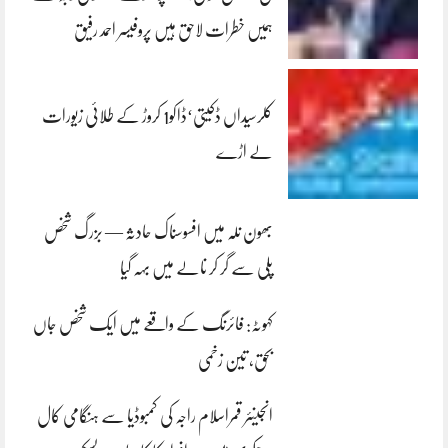
ہمیں خطرات لاحق ہیں پروفیسر احمد رفیق
کلرسیداں ڈکیتی‘ڈاکو1 کروڑ کے طلائی زیورات
لے اڑے
بھون نلہ میں افسوسناک حادثہ — بزرگ شخص
پلی سے گر کر نالے میں بہہ گیا
کہوٹہ: فائرنگ کے واقعے میں ایک شخص جاں
بحق، تین زخمی
انجینئر قمراسلام راجہ کی کمبوڈیا سے ہنگامی کال