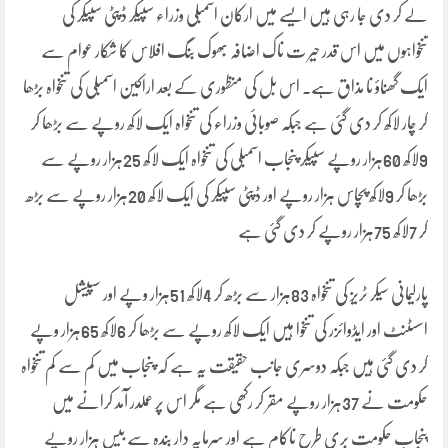
لے کر دی جا رہی ہیں ایسے میں ارکان اسمبلی وزراء سپیکر ڈپٹی سپیکر کی
تنخواہوں میں اس قدر حیر ت ناک اضافہ بھوک بنگ افلاس کا شکار عوام سے
ایک گھناؤ نا مذاق ہے۔ اس بل کی منظوری کے بعد اراکین اسمبلی کی تنخواہ بڑھا
کر چار لاکھ کر دی گئی ہے جبکہ صوبائی وزراء کی تنخواہ ایک لاکھ روپے سے بڑھا کر
9لاکھ 60ہزار روپے سپیکر پنجاب اسمبلی کی تنخواہ ایک لاکھ 25ہزار روپے سے
بڑھا کر 9لاکھ پچاس ہزار روپے اور ڈپٹی سپیکر کی ایک لاکھ 20ہزار روپے سے بڑھ
کر 7لاکھ 75ہزار روپے کر دی گئی ہے
پارلیمانی سیکر ٹریز کی تنخواہ 83ہزار سے بڑھ کر 4لاکھ 51ہزار وپے اور سپیشل
اسسٹنٹ اور ایڈوائزر کی تنخوا ہیں ایک لاکھ روپے سے بڑھا کر 6لاکھ 65ہزار وپے
کر دی گئی ہیں جبکہ دوسری جانب حقیقت یہ ہے کہ پنجاب میں کم سے کم تنخواہ
حکومت نے 37ہزار روپے مقر کر رکھی ہے مگر اس پر عملدر آمد کرانے میں
پنجاب حکومت بری طرح ناکام ہے اور سرمایہ دار بندہ سے بیس ہزار روپے