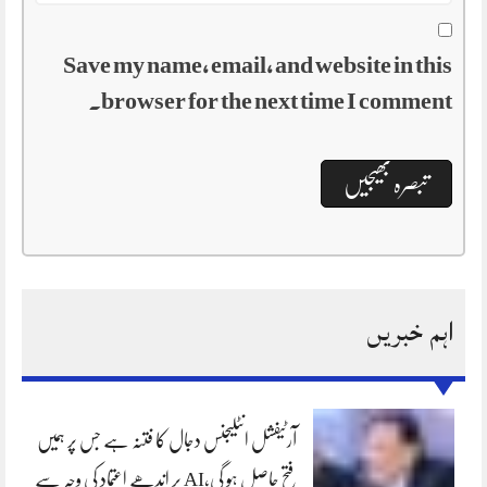
Save my name, email, and website in this
browser for the next time I comment.
اہم خبریں
آرٹیفشل انٹلیجنس دجال کا فتنہ ہے جس پر ہمیں
فتح حاصل ہو گی،AI پر اندھے اعتماد کی وجہ سے