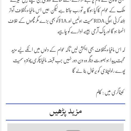
ملک کے عوام کا کیا ہوگا یہ تو رب جانتا ہے لیکن ہمیں اس مافیاء کیخلاف آواز
بلند کرنی ہوگی RDAسمیت ہولیس اور FIAکو بھی بڑے مگرمچھوں کے خلاف
اٹھنا ہو گا اور پاک آرمی جیسے ادارے کو چاہیے
کہ اس مافیاء کیخلاف بھی ایکشن لیں تاکہ عوام کے دلوں میں انکے لیے مزید
محبت پیدا ہو بصورت دیگر وہ دن دور نہیں جب قبضہ مافیاچکری چونترہ سمیت
پورے راولپنڈی کو یرغمال بنا لے گا
کیٹاگری میں :
کالم
مزید پڑھیں