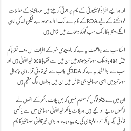
اور وہ ایسے افراد کوسیکیورٹی کے نام پر بھرتی کرلیتے ہیں سوسائیٹیز کے معاملات
کو دیکھنے کے لیے RDAکے نام سے ایک ادارہ موجود ہے لیکن اللہ کی امان
انکے بیشتراہلکار تک سب گورکھ دھندے میں شامل ہیں
اسکا سب سے بڑا ثبوت یہ ہے کہ راولپنڈی شہر کے اطراف اس وقت تقریباکم
بیش 484 ہاؤسنگ سوسائٹیزموجود ہیں جن میں سے تقریبا 336 غیر قانونی ہیں اور
سب سے بڑا لطیفہ یہ ہے کہ RDAکی جانب سے غیر قانونی قرار دی جانیوالی
سوسائٹیز میں ایسی سوسائٹیز بھی شامل ہیں جن میں ہزاروں لوگ مقیم ہیں
ان میں سے بیشتر لوگوں کو معلوم نہیں کہ جس پلاٹ یا گھر کے انہوں نے
لاکھوں روپے ادا کیے ہیں وہ پلاٹ یا گھر غیر قانونی سوسائٹی میں ہے یا کسی
قانونی جگہ پراگر ہم راولپنڈی کی چند چیدہ چیدہ اور بڑی غیر قانونی سوسائٹیز کا نام