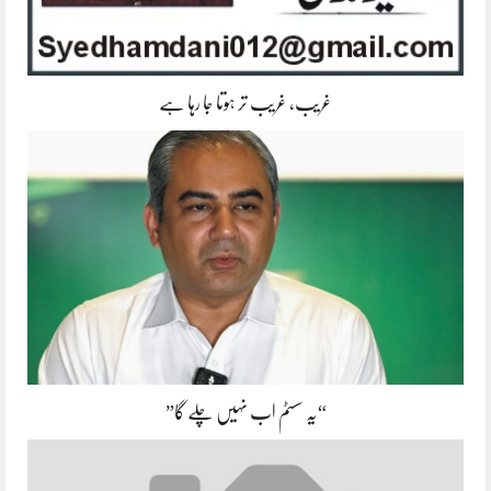
غریب، غریب تر ہوتا جا رہا ہے
“یہ سسٹم اب نہیں چلے گا”