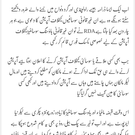
اب ایک ایسا ڈرامہ جیسے راولپنڈی اور گرد ونواح میں بسنے والے ضرور دیکھتے
سنتے ہونگے وہ ہے ان غیر قانونی سوسائٹیوں کیخلاف آپریشن کا دعوی ہے جو ہر
چار دن بعد کیا جاتا ہےRDAنے تو ان غیر قانونی ہاؤسنگ سوسائٹیز کیخلاف
آپریشن کے لیے خصوصی ٹاسک فورس قائم کر رکھی ہے
جب بھی کسی علاقے یا سوسائٹی کیخلاف آپریشن کرنے کا اعلان ہوتا ہیے آپریشن
کرنے والے ہی حق نمک ادا کرتے ہوئے مالکان کو مطلع کردیتے ہیں اورمال
لیکر مالکان جہاں چاہتے ہیں وہاں سے آپریشن کروادیتے ہیں اور کبھی کسی
سوسائٹی کا مین گیٹ نہیں گرایا گیا
اس وقت قبضہ مافیاء اور ہاوسنگ سوسائٹیزکا زیادہ زور چونترہ چکری سے لیکر نیا
ایئرپورٹ ہے اور اب تو خیر سے چک بیلی روڈ پر بھی یہ کام شروع ہوچکا ہے
جبکہ گوجرخان میں بھی میٹرو سٹی نے کام ڈالنا شروع کردیا ہے ان قبضہ مافیاء