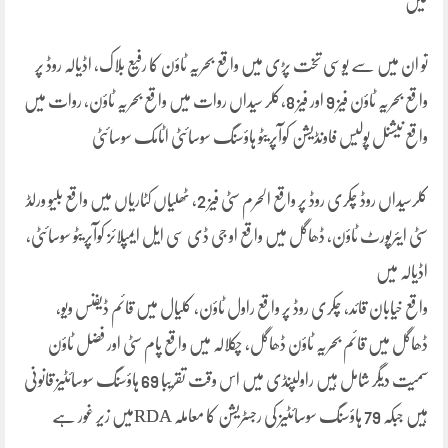
لیں
تو ان میں سے یوسی تخت پڑی میں واقع بحریہ ٹاؤن کا رفیع بلاک، اڈیالہ روڈ پر
واقع بحریہ ٹاؤن فیز 9 اور فیز 8،کلر سیداں روات میں واقع بحریہ ٹاؤن، روات میں
واقع نیشنل پولیس فاونڈیشن کوآپریٹو ہاؤسنگ سوسائٹی اٹامک سوسائٹی
کلرسیداں روڈ چکری روڈ پر واقع الحرم سٹی فیز 2، ٹھلیاں کٹاریاں میں واقع بلیو ورلڈ
سٹی ایئرپورٹ ٹاؤن، ڈھاگل میں واقع او جی ڈی سی ایل ایمپلائز کوآپریٹو سوسائٹی،
اڈیالہ میں
واقع خیابان قائد، چکری روڈ پر واقع راول ٹاؤن، کلیال میں قائم ڈیفنس ویو،
ڈھاگل میں قائم بحریہ ٹاؤن ڈھاگل، چکلالہ میں واقع پام سٹی اور فضل ٹاؤن
سمیت دیگر شامل ہیں راولپنڈی میں اس وقت تقریبا 69 ہاؤسنگ سوسائٹیز قانونی
ہیں جبکہ 79 ہاؤسنگ سوسائٹیز کی رجسٹریشن کا معاملہ RDAمیں زیر غور ہے