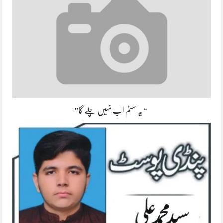
“یہ سسٹم اب نہیں چلے گا”