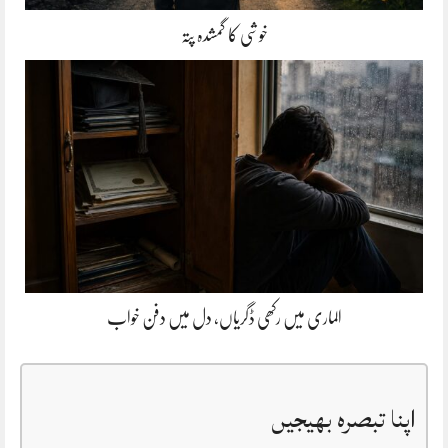
خوشی کا گمشدہ پتہ
الماری میں رکھی ڈگریاں، دل میں دفن خواب
اپنا تبصرہ بھیجیں