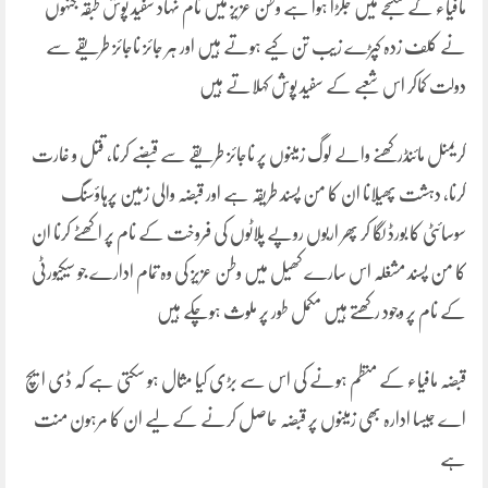
مافیاء کے شکنجے میں جکڑا ہوا ہے وطن عزیز میں نام نہاد سفید پوش طبقہ جنہوں
نے کلف زدہ کپڑے زیب تن کیے ہوتے ہیں اور ہر جائز ناجائز طریقے سے
دولت کماکر اس شعبے کے سفید پوش کہلاتے ہیں
کریمنل مائنڈرکھنے والے لوگ زمینوں پر ناجائز طریقے سے قبضے کرنا، قتل و غارت
کرنا، دہشت پھیلانا ان کا من پسند طریقہ ہے اور قبضہ والی زمین پرہاؤسنگ
سوسائٹی کا بورڈ لگا کر پھر اربوں روپے پلاٹوں کی فروخت کے نام پر اکھٹے کرنا ان
کا من پسند مشغلہ اس سارے کھیل میں وطن عزیز کی وہ تمام ادارے جو سیکیورٹی
کے نام پر وجود رکھتے ہیں مکمل طور پر ملوث ہوچکے ہیں
قبضہ مافیاء کے منظم ہونے کی اس سے بڑی کیا مثال ہو سکتی ہے کہ ڈی ایچ
اے جیسا ادارہ بھی زمینوں پر قبضہ حاصل کرنے کے لیے ان کا مرہون منت
ہے