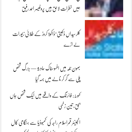
ہمیں خطرات لاحق ہیں پروفیسر احمد رفیق
کلرسیداں ڈکیتی‘ڈاکو1 کروڑ کے طلائی زیورات
لے اڑے
بھون نلہ میں افسوسناک حادثہ — بزرگ شخص
پلی سے گر کر نالے میں بہہ گیا
کہوٹہ: فائرنگ کے واقعے میں ایک شخص جاں
بحق، تین زخمی
انجینئر قمراسلام راجہ کی کمبوڈیا سے ہنگامی کال