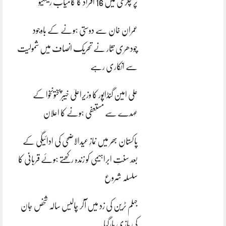
پر چکری میں 16 افراد کا کامیاب ریسکیو
عمران خان سے دوستی ہونے کے باوجود
چودھری نثار نے تحریک انصاف میں شمولیت
سے انکاری رہے
علی امین گنڈاپور کا وزیراعلیٰ خیبرپختونخوا کے
عہدے سے مستعفی ہونے کا اعلان
پاکستان بھر میں نمازِ عیدالاضحی کی ادائیگی کے
بعد سنتِ ابراہیمی کو زندہ رکھتے ہوئے قربانی کا
سلسلہ شروع
جہلم ٹرین کی زد میں آکر چالیس سالہ شخص جان
کی بازی ہارگیا