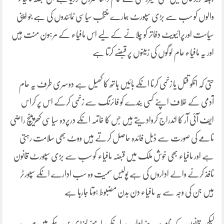
والوں کو سب سے بڑی سپورٹ ہمارے منتخب سیاسی نمائندوں کی ہے جو اپنی
سیاست اورپرائیویٹ دفاتر کو چلانے کے لیے اس مافیاء کے مرہون منت ہیں
اور یہ مافیاء عام لوگوں کی زمینوں پر قبضے کرتا ہے
حتی کہ انکو قتل یا زخمی کرنا انکے بائیں ہاتھ کا کھیل ہے دوسری طرف یہ عام
آدمی کے خلاف اپنے کسی بندے کو فائرنگ سے زخمی کرکے اس پر کراس
ایف آئی آر کا اندراج کروادیتے ہیں جس کا خاتمہ انکے درپردہ سیاسی کھڑپینچ راضی
نامے کی صورت سے ڈبل فائدہ حاصل کرتے ہیں ووٹ بھی سلامت رہتی
ہے اور مافیاء بھی خوش ملک میں قبضہ مافیاء کو سب سے بڑی سپورٹ قانون
نافذ کرنے والے اداروں کی ہے پولیس سمیت وہ سب ادارے انکے سپورٹر
ہیں جن کی وجہ سے یہ مافیاء دن بدن مضبوط ہوتا جارہا ہے
لیکن قانون کے نام پر بنے ادارے انکے سامنے لونڈی بن چکے ہیں میرے