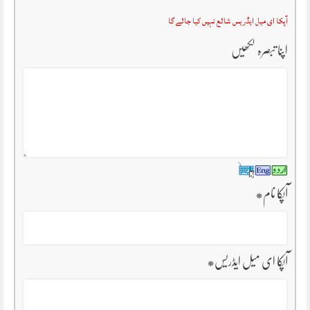
آپکا ای میل ایڈریس شائع نہیں کیا جائے گا
اپنا تبصرہ لکھیں
آپکا نام
*
آپکا ای میل ایڈریس
*