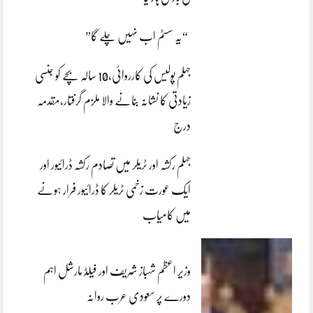
“یہ سسٹم اب نہیں چلے گا”
جہلم پولیس کی کارروائی،10 سالہ بچے کو جنسی
زیادتی کا نشانہ بنانے والا ملزم گرفتار،مقدمہ
درج
جہلم رکشہ اور ٹریلر میں تصادم رکشہ ڈرائیور اور
ایک عورت زخمی ٹریلر کا ڈرائیور فرار ہونے
میں کامیاب
وزیر اعظم شہباز شریف اور فیلڈ مارشل اہم
دورے پر سعودی عرب روانہ