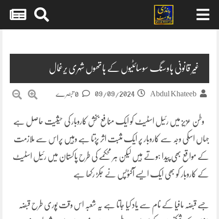
Skip
to
content
غیر قانونی ہاوسنگ سوسائٹیوں کے ہاتھوں شہری یرغمال
09/09/2024
Abdul Khateeb
0 تبصرے
وطن عزیز میں رئیل اسٹیٹ کو ایک منافع بخش کاروبار کی حیثیت حاصل ہے
جہاں اسکی وجہ سے کاروبار پر ایک مثبت اثر پڑتا ہے وہیں پراس سے ملازمت
کے مواقع بھی پیدا ہوتے ہیں لیکن ہر محکمے کی طرح پاکستان میں رئیل اسٹیٹ
کے کاروبار کو بھی ایک ایسے آکٹوپس نے جکڑ رکھا ہے
جسے قبضہ مافیا کے نام سے یاد کیا جاتا ہے یہ شعبہ اس وقت پوری طرح قبضہ