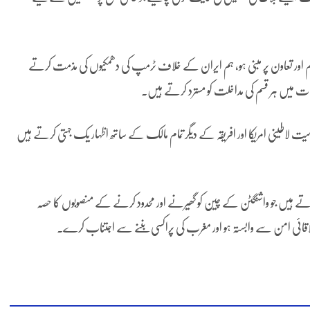
حترام اور تعاون پر مبنی ہو، ہم ایران کے خلاف ٹرمپ کی دھمکیوں کی مذمت کرتے
لات میں ہر قسم کی مداخلت کو مسترد کرتے ہیں۔
یا سمیت لاطینی امریکا اور افریقہ کے دیگر تمام مالک کے ساتھ اظہار یک جہتی کرتے ہیں
کرتے ہیں جو واشنگٹن کے چین کو گھیرنے اور محدود کرنے کے منصوبوں کا حصہ
علاقائی امن سے وابستہ ہو اور مغرب کی پراکسی بننے سے اجتناب کرے۔