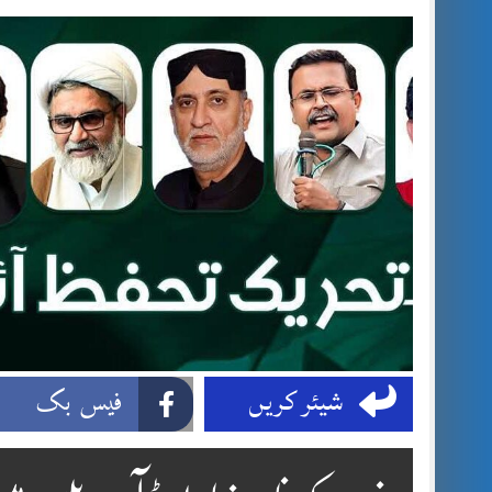
شیئر کریں
فیس بک