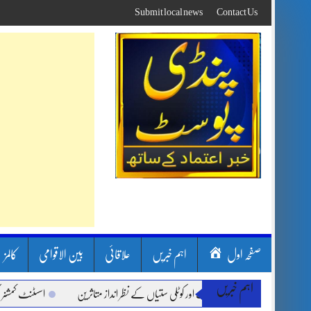
Skip
Submit local news
Contact Us
to
content
صفحہ اول
اہم خبریں
علاقائی
بین الاقوامی
کالمز
اہم خبریں
ون بارشیں، لینڈ سلائیڈنگ اور کوٹلی ستیاں کے نظر انداز متاثرین
اسسٹنٹ کمشنر کلرسید