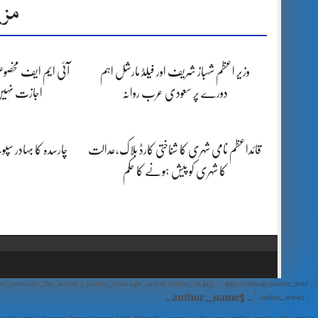
مزی
وزیر اعظم شہباز شریف اور فیلڈ مارشل اہم
آئی ایم ایف مخصوص
دورے پر سعودی عرب روانہ
اجازت نہیں
قائداعظم نامی شہری کا شناختی کارڈ بلاک،عدالت
چارسدہ کا بہادر س
کا شہری کو پیش ہونے کا حکم
// Show Author Image with Author Name in UrduPaper Theme function urdu_paper_author_image_with_name($content) { if (is_single()) { $author_id = get_the_author_meta('ID'); $author_name = get_the_author(); $author_avatar = get_avatar($author_id, 48); // 48px size image $author_html = '
' . $author_name . '
' . $author_avatar . '