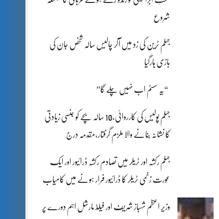
شروع
جہلم ٹرین کی زد میں آکر چالیس سالہ شخص جان کی
بازی ہارگیا
“یہ سسٹم اب نہیں چلے گا”
جہلم پولیس کی کارروائی،10 سالہ بچے کو جنسی زیادتی
کا نشانہ بنانے والا ملزم گرفتار،مقدمہ درج
جہلم رکشہ اور ٹریلر میں تصادم رکشہ ڈرائیور اور ایک
عورت زخمی ٹریلر کا ڈرائیور فرار ہونے میں کامیاب
وزیر اعظم شہباز شریف اور فیلڈ مارشل اہم دورے پر