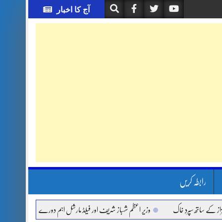
آج کا اخبار
رابطہ کریں
اتھ سپردِ خاک
وزیر اعظم شہباز شریف اور فیلڈ مارشل اہم دورے پر سعودی عرب روانہ