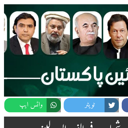
ٹویٹر
واٹس ایپ