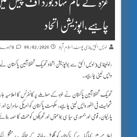
غزہ کے نام نہاد بورڈ آف پیس میں
چاہیے،اپوزیشن اتحاد
04/02/2026
اویس الحق پنڈی پوسٹ،اسلام آباد
0 تبصرے
راولپنڈی(اویس الحق سے)اپوزیشن اتحاد تحریک تحفظ آئین پاکستان نے ح
واپس لینی چاہیے۔
تحریک تحفظ آئین پاکستان نے غزہ کے معاملے پر کانفرنس کا اعلامیہ جاری
شمولیت فی الفور واپس لینی چاہیے، حکومت پاکستان کو امریکی سامراج 
پارلیمان، قومی اور جمہوری سیاسی جماعتوں اور تحریکوں کو بحث کا حصہ بنائ
اعلامیے میں کہا گیا ہے کہ پاکستان کو گلوبل ساؤتھ کے ممالک پر مشتمل 