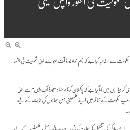
 شمولیت فی الفور واپس لینی
کومت سے مطالبہ کیا ہے کہ نام نہاد بورڈ آف غزہ سے اپنی شمولیت فی الفور
 کر دیا، جس میں کہا گیا ہے کہ پاکستان کو نام نہاد “بورڈ آف پیس” سے اپنی
اور ٹرمپ حکومت کے تناظر میں اپنے فلسطینی بہن بھائیوں کی حمایت کے لیے
ے۔
ایک ایسے بلاک کی تشکیل کی حمایت کرنی چاہیے جو عالمی سطح پر فلسطین کے لیے