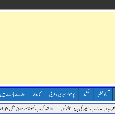
آزاد کشمیر
تعلیم
پوٹھوار میری دھرتی
کاروبار
ہمارے بارے میں
اں سیدہ زینب حسین کی پریس کانفرنس
شہید گر وپ کیپٹنعاصم طارق مکمل فوجی اعزاز کے س