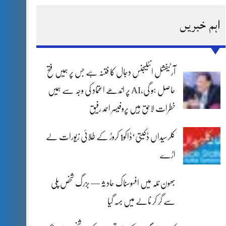
اہم خبریں
آرٹیفشل انٹلیجنس دجال کا فتنہ ہے جس پر ہمیں فتح
حاصل ہو گی،AI پر اندھے اعتماد کی وجہ سے ہمیں
خطرات لاحق ہیں پروفیسر احمد رفیق
کلرسیداں ڈکیتی‘ڈاکو1 کروڑ کے طلائی زیورات لے
اڑے
بھون نلہ میں افسوسناک حادثہ — بزرگ شخص پلی
سے گر کر نالے میں بہہ گیا