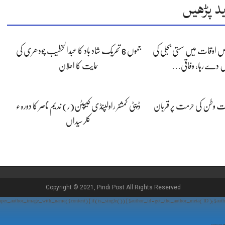
د پڑھیں
 اوقات میں سستی بجلی کی
جموں 6 تحریک شاد باد کا عبدالخطیب چودھری کی
 دے رہا، وفاقی…
حمایت کا اعلان
پوت وطن کی حرمت پر قربان
ڈپٹی کمشنر راولپنڈی کیپٹن(ر) ندیم ناصر کا دورہء
کلرسیداں
Copyright © 2021, Pindi Post All Rights Reserved.