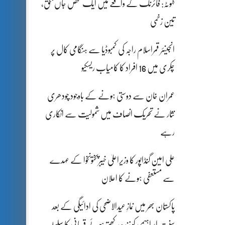
کہوٹہ: فائرنگ کے واقعے میں ایک شخص جاں بحق،
تین زخمی
انجینئر قمراسلام راجہ کی کمبوڈیا سے ہنگامی کال پر
چکری میں 16 افراد کا کامیاب ریسکیو
عمران خان سے دوستی ہونے کے باوجود چودھری
نثار نے تحریک انصاف میں شمولیت سے انکاری
رہے
علی امین گنڈاپور کا وزیراعلیٰ خیبرپختونخوا کے عہدے
سے مستعفی ہونے کا اعلان
پاکستان بھر میں نمازِ عیدالاضحی کی ادائیگی کے بعد
سنتِ ابراہیمی کو زندہ رکھتے ہوئے قربانی کا سلسلہ