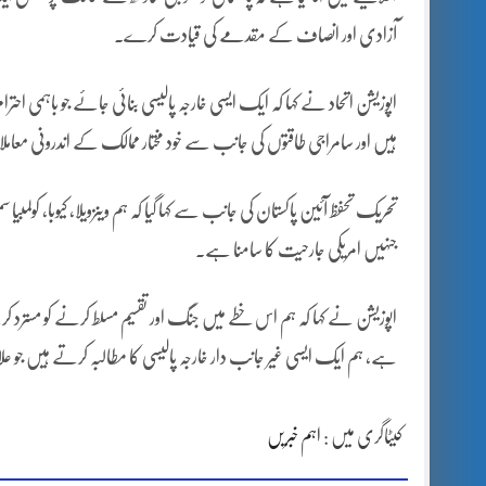
آزادی اور انصاف کے مقدمے کی قیادت کرے۔
اپوزیشن اتحاد نے کہا کہ ایک ایسی خارجہ پالیسی بنائی جائے جو باہمی ا
ہیں اور سامراجی طاقتوں کی جانب سے خود مختار ممالک کے اندرونی معام
تحریک تحفظ آئین پاکستان کی جانب سے کہا گیا کہ ہم وینزویلا، کیوبا، کولمب
جنہیں امریکی جارحیت کا سامنا ہے۔
اپوزیشن نے کہا کہ ہم اس خطے میں جنگ اور تقسیم مسلط کرنے کو مسترد 
ہے، ہم ایک ایسی غیر جانب دار خارجہ پالیسی کا مطالبہ کرتے ہیں جو 
کیٹاگری میں :
اہم خبریں