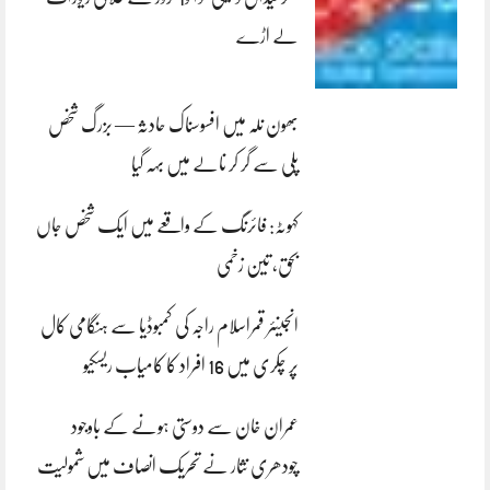
لے اڑے
بھون نلہ میں افسوسناک حادثہ — بزرگ شخص
پلی سے گر کر نالے میں بہہ گیا
کہوٹہ: فائرنگ کے واقعے میں ایک شخص جاں
بحق، تین زخمی
انجینئر قمراسلام راجہ کی کمبوڈیا سے ہنگامی کال
پر چکری میں 16 افراد کا کامیاب ریسکیو
عمران خان سے دوستی ہونے کے باوجود
چودھری نثار نے تحریک انصاف میں شمولیت