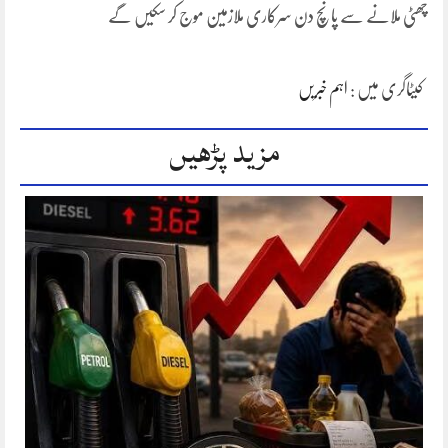
چھٹی ملانے سے پانچ دن سرکاری ملازمین موج کر سکیں گے
کیٹاگری میں :
اہم خبریں
مزید پڑھیں