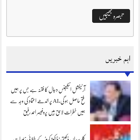
اہم خبریں
آرٹیفشل انٹلیجنس دجال کا فتنہ ہے جس پر ہمیں
فتح حاصل ہو گی،AI پر اندھے اعتماد کی وجہ سے
ہمیں خطرات لاحق ہیں پروفیسر احمد رفیق
کلرسیداں ڈکیتی‘ڈاکو1 کروڑ کے طلائی زیورات