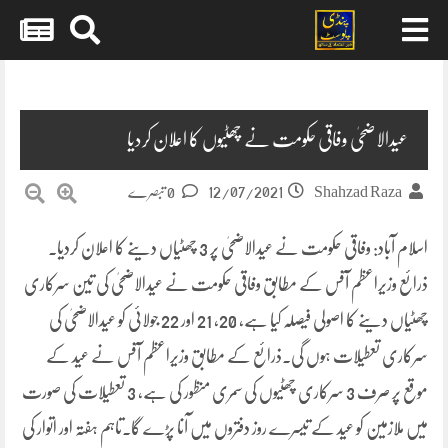
Skip
to
content
عیدالاضحیٰ وفاقی حکومت نے چھٹیوں کا اعلان کردیا
12/07/2021
Shahzad Raza
0 تبصرے
اسلام آباد: وفاقی حکومت نے عیدالاضحیٰ پر 3 چھٹیاں دینے کا اعلان کردیا۔
ذرائع وزیراعظم آفس کے مطابق وفاقی حکومت نے عیدالاضحیٰ کی تین سرکاری
چھٹیاں دینے کا اصولی فیصلہ کیا ہے، 20، 21 اور 22 جولائی کو عیدالاضحیٰ کی
سرکاری تعطیلات ہوں گی۔ذرائع کے مطابق وزیراعظم آفس نے عید کے
موقع پر صرف 3 سرکاری چھٹیوں کی سمری منظور کی ہے، 3 تعطیلات کی صورت
میں ملازمین کو عید کے تیسرے روز دفتروں میں آنا پڑے گا۔تاہم ہفتہ اور اتوار کی