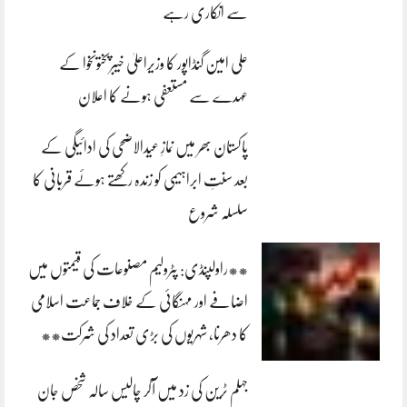
سے انکاری رہے
علی امین گنڈاپور کا وزیراعلیٰ خیبرپختونخوا کے
عہدے سے مستعفی ہونے کا اعلان
پاکستان بھر میں نمازِ عیدالاضحی کی ادائیگی کے
بعد سنتِ ابراہیمی کو زندہ رکھتے ہوئے قربانی کا
سلسلہ شروع
**راولپنڈی: پٹرولیم مصنوعات کی قیمتوں میں
اضافے اور مہنگائی کے خلاف جماعت اسلامی
کا دھرنا، شہریوں کی بڑی تعداد کی شرکت**
جہلم ٹرین کی زد میں آکر چالیس سالہ شخص جان