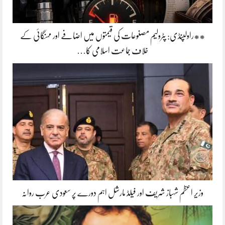
**راولپنڈی: پٹرولیم مصنوعات کی قیمتوں میں اضافے اور مہنگائی کے
خلاف جماعت اسلامی کا…
وزیر اعظم شہباز شریف اور فیلڈ مارشل اہم دورے پر سعودی عرب روانہ