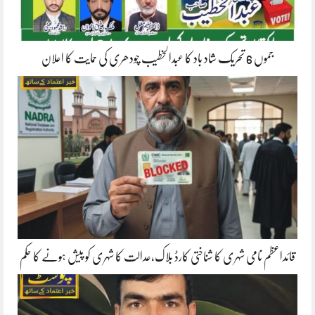
جموں 6 تحریک شاد باد کا عبدالخطیب چودھری کی حمایت کا اعلان
قائداعظم نامی شہری کا شناختی کارڈ بلاک،عدالت کا شہری کو پیش ہونے کا حکم