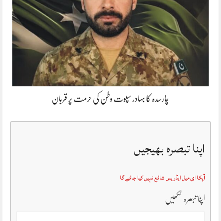
چارسدہ کا بہادر سپوت وطن کی حرمت پر قربان
اپنا تبصرہ بھیجیں
آپکا ای میل ایڈریس شائع نہیں کیا جائے گا
اپنا تبصرہ لکھیں