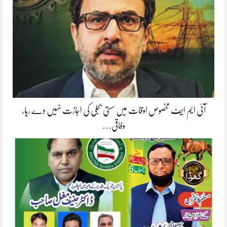
آئی ایم ایف مخصوص اوقات میں سستی بجلی کی اجازت نہیں دے رہا،
وفاقی…