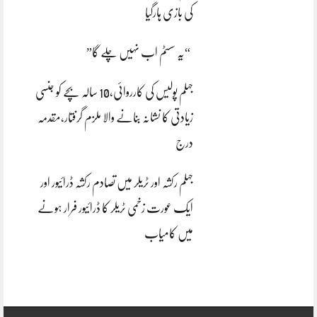
کی بازی ہارگیا
“یہ سسٹم اب نہیں چلے گا”
جہلم پولیس کی کارروائی،10 سالہ بچے کو جنسی
زیادتی کا نشانہ بنانے والا ملزم گرفتار،مقدمہ
درج
جہلم رکشہ اور ٹریلر میں تصادم رکشہ ڈرائیور اور
ایک عورت زخمی ٹریلر کا ڈرائیور فرار ہونے
میں کامیاب