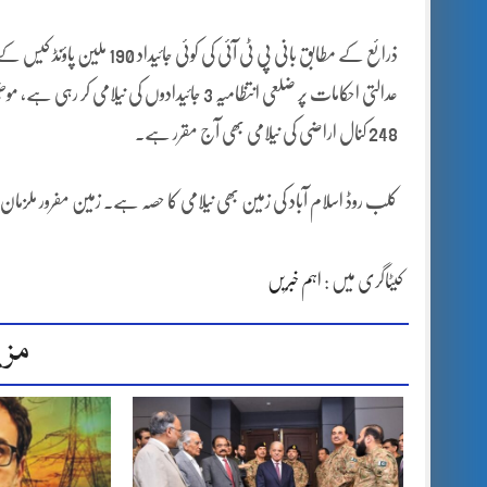
ذرائع کے مطابق بانی پی ٹی آ
248 کنال اراضی کی نیلامی بھی آج مقرر ہے۔
کلب روڈ اسلام آباد کی زمین بھی نیلامی کا حصہ ہے۔ زمین مفرور ملزما
کیٹاگری میں :
اہم خبریں
مزی