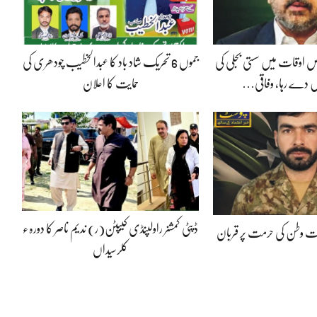
 اوقات میں سستی بجلی کی
جموں 6 تحریک شاد باد کا عبدالخطیب چودھری کی
 دے رہا، وفاقی…
حمایت کا اعلان
ڈپٹی کمشنر راولپنڈی کیپٹن(ر) ندیم ناصر کا دورہء
پوت وطن کی حرمت پر قربان
کلرسیداں