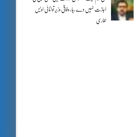
اجازت نہیں دے رہا، وفاقی وزیر توانائی اویس
لغاری