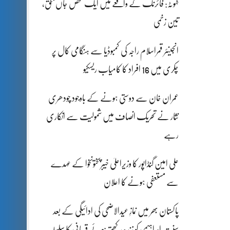
کہوٹہ: فائرنگ کے واقعے میں ایک شخص جاں بحق،
تین زخمی
انجینئر قمراسلام راجہ کی کمبوڈیا سے ہنگامی کال پر
چکری میں 16 افراد کا کامیاب ریسکیو
عمران خان سے دوستی ہونے کے باوجود چودھری
نثار نے تحریک انصاف میں شمولیت سے انکاری
رہے
علی امین گنڈاپور کا وزیراعلیٰ خیبرپختونخوا کے عہدے
سے مستعفی ہونے کا اعلان
پاکستان بھر میں نمازِ عیدالاضحی کی ادائیگی کے بعد
سنتِ ابراہیمی کو زندہ رکھتے ہوئے قربانی کا سلسلہ