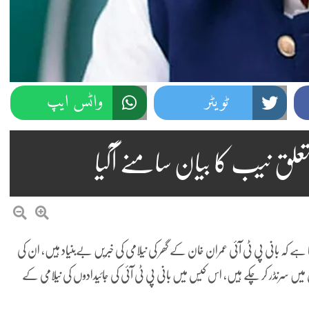
ٹویٹر
واٹس ایپ
لق نیب کا بیان سامنے آگیا
ہے کہ بانی پی ٹی آئی عمران خان کے گھر کی نیلامی کی خبریں بےبنیاد ہیں، ان کی
یں کی جا رہی۔بانی پی ٹی آئی 190 ملین پاؤنڈ کیس میں سرنڈر کر چکے ہیں، اس کیس میں بانی پی ٹی آئی کی جائیدادوں کی نیلامی کے