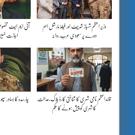
وزیر اعظم شہباز شریف اور فیلڈ مارشل اہم
آئی ایم ایف مخصوص
دورے پر سعودی عرب روانہ
اجازت نہیں
قائداعظم نامی شہری کا شناختی کارڈ بلاک،عدالت
چارسدہ کا بہادر س
کا شہری کو پیش ہونے کا حکم