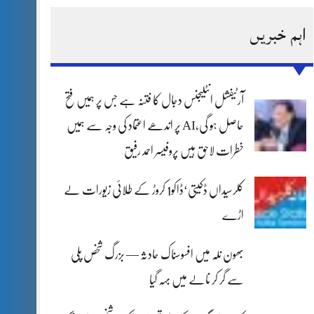
اہم خبریں
آرٹیفشل انٹلیجنس دجال کا فتنہ ہے جس پر ہمیں فتح
حاصل ہو گی،AI پر اندھے اعتماد کی وجہ سے ہمیں
خطرات لاحق ہیں پروفیسر احمد رفیق
کلرسیداں ڈکیتی‘ڈاکو1 کروڑ کے طلائی زیورات لے
اڑے
بھون نلہ میں افسوسناک حادثہ — بزرگ شخص پلی
سے گر کر نالے میں بہہ گیا