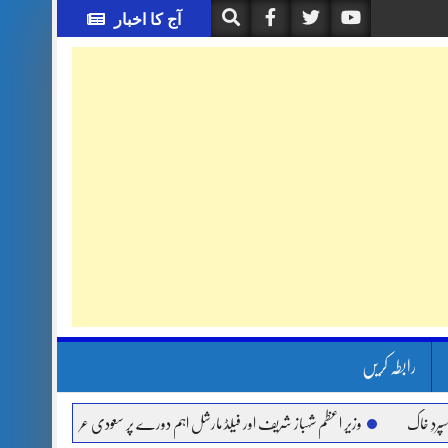
آج کا اخبار
رابطہ کریں
وزیر اعظم شہباز شریف اور فیلڈ مارشل اہم دورے پر سعودی عرب روانہ
آئی ای