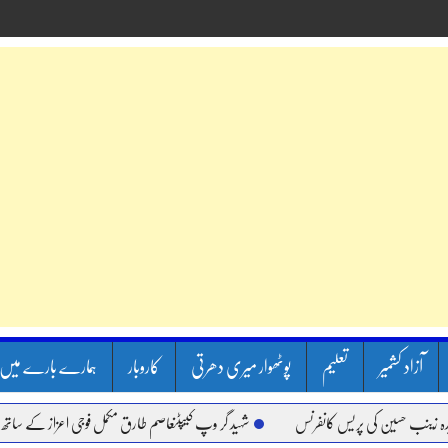
آزاد کشمیر
تعلیم
پوٹھوار میری دھرتی
کاروبار
ہمارے بارے میں
 حسین کی پریس کانفرنس
شہید گر وپ کیپٹنعاصم طارق مکمل فوجی اعزاز کے ساتھ سپردِ خاک