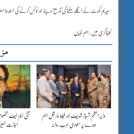
سپریم کورٹ نے اگلے ہفتے کی تاریخ دینے اور نوٹس کرنے کی استدعا مسترد کرتے ہوئے سم
کیٹاگری میں :
اہم خبریں
مزی
وزیر اعظم شہباز شریف اور فیلڈ مارشل اہم
آئی ایم ایف مخصوص
دورے پر سعودی عرب روانہ
اجازت نہیں