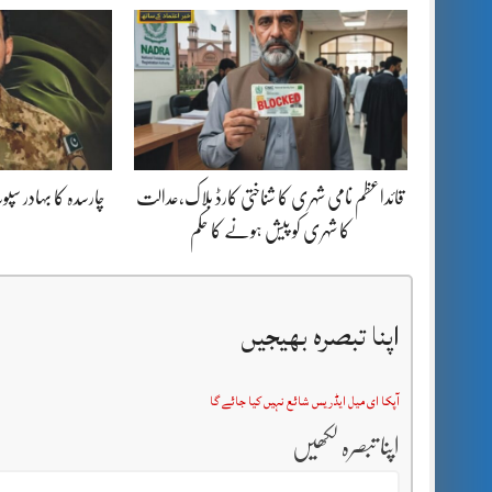
قائداعظم نامی شہری کا شناختی کارڈ بلاک،عدالت
چارسدہ کا بہادر س
کا شہری کو پیش ہونے کا حکم
اپنا تبصرہ بھیجیں
آپکا ای میل ایڈریس شائع نہیں کیا جائے گا
اپنا تبصرہ لکھیں