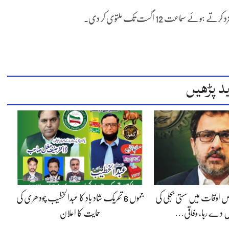
اعت 12 اگست تک ملتوی کر دی۔
د پڑھیں
 اوقات میں سستی بجلی کی
جموں 6 تحریک شاد باد کا عبدالخطیب چودھری کی
 دے رہا، وفاقی…
حمایت کا اعلان