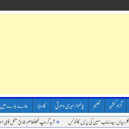
آزاد کشمیر
تعلیم
پوٹھوار میری دھرتی
کاروبار
ہمارے بارے میں
اں سیدہ زینب حسین کی پریس کانفرنس
شہید گر وپ کیپٹنعاصم طارق مکمل فوجی اعزاز کے س