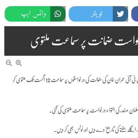
ٹویٹر
واٹس ایپ
اسلام آباد(نمائندہ پنڈی پوسٹسپریم کورٹ نے 9 مئی مقدمات میں بانی پی ٹی آئی عمران خان کی ضمانت کی درخواستوں پر سماعت 12 اگست تک ملتوی کر
لمان صفدر کی التواء درخواست پر سماعت ملتوی کی گئی۔
، اگلے ہفتے کی تاریخ دے دیں اور نوٹس بھی کر دیں۔