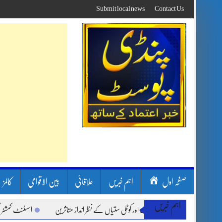
Skip
Submit local news
Contact Us
to
content
صفحہ اول
اہم خبریں
علاقائی
بین الاقوامی
کالمز
اہم خبریں
ون بارشیں، لینڈ سلائیڈنگ اور کوٹلی ستیاں کے نظر انداز متاثرین
اسسٹنٹ کمشنر کلرسید