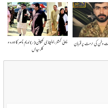
ڈپٹی کمشنر راولپنڈی کیپٹن(ر) ندیم ناصر کا دورہء
پوت وطن کی حرمت پر قربان
کلرسیداں