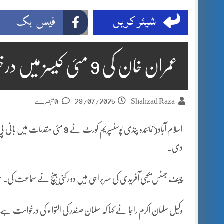
شیئر کریں
فیس بک
عمران خان کی 9 مئی کیسز میں درخواست ضمانت پر سماعت ملتوی
29/07/2025
Shahzad Raza
0 تبصرے
دی۔
چیف جسٹس یحییٰ آفریدی کی سربراہی میں دو رکنی بینچ نے سماعت کی۔ س
وکیل سلمان اکرم راجا نے کہا کہ سلمان صفدر کی التواء کی درخواست ہے