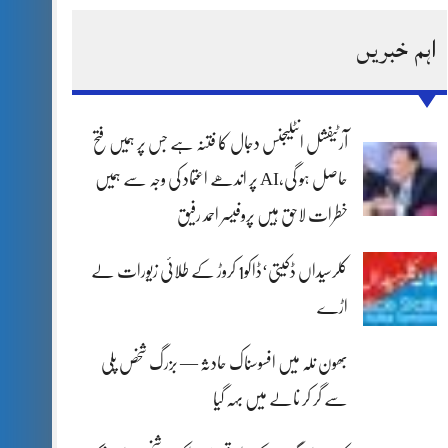
اہم خبریں
آرٹیفشل انٹلیجنس دجال کا فتنہ ہے جس پر ہمیں فتح
حاصل ہو گی،AI پر اندھے اعتماد کی وجہ سے ہمیں
خطرات لاحق ہیں پروفیسر احمد رفیق
کلرسیداں ڈکیتی‘ڈاکو1 کروڑ کے طلائی زیورات لے
اڑے
بھون نلہ میں افسوسناک حادثہ — بزرگ شخص پلی
سے گر کر نالے میں بہہ گیا