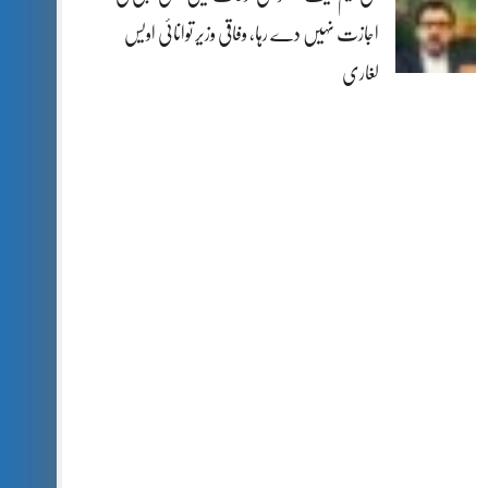
اجازت نہیں دے رہا، وفاقی وزیر توانائی اویس
لغاری