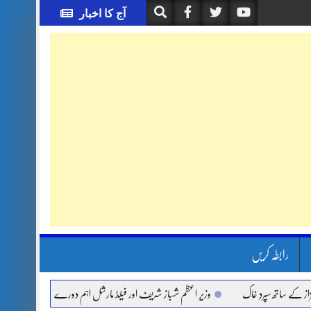
آج کا اخبار
رابطہ کریں
اتھ سپردِ خاک
وزیر اعظم شہباز شریف اور فیلڈ مارشل اہم دورے پر سعودی عرب روانہ