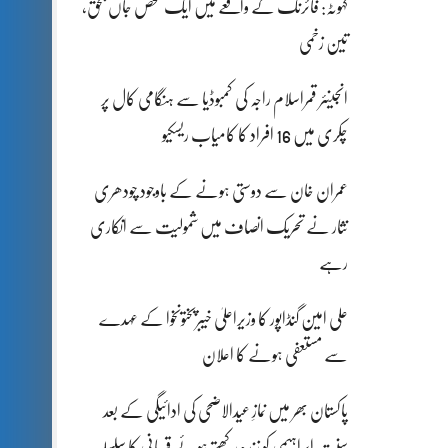
کہوٹہ: فائرنگ کے واقعے میں ایک شخص جاں بحق،
تین زخمی
انجینئر قمراسلام راجہ کی کمبوڈیا سے ہنگامی کال پر
چکری میں 16 افراد کا کامیاب ریسکیو
عمران خان سے دوستی ہونے کے باوجود چودھری
نثار نے تحریک انصاف میں شمولیت سے انکاری
رہے
علی امین گنڈاپور کا وزیراعلیٰ خیبرپختونخوا کے عہدے
سے مستعفی ہونے کا اعلان
پاکستان بھر میں نمازِ عیدالاضحی کی ادائیگی کے بعد
سنتِ ابراہیمی کو زندہ رکھتے ہوئے قربانی کا سلسلہ