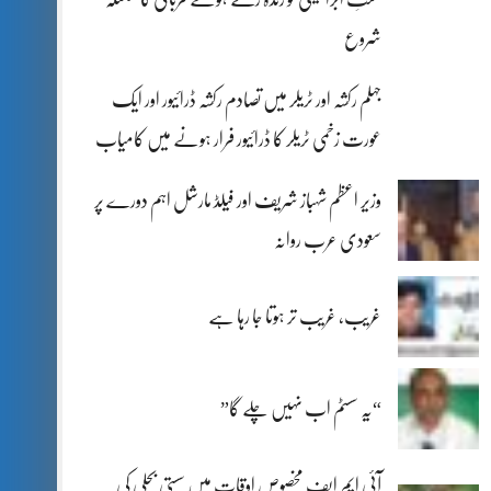
شروع
جہلم رکشہ اور ٹریلر میں تصادم رکشہ ڈرائیور اور ایک
عورت زخمی ٹریلر کا ڈرائیور فرار ہونے میں کامیاب
وزیر اعظم شہباز شریف اور فیلڈ مارشل اہم دورے پر
سعودی عرب روانہ
غریب، غریب تر ہوتا جا رہا ہے
“یہ سسٹم اب نہیں چلے گا”
آئی ایم ایف مخصوص اوقات میں سستی بجلی کی