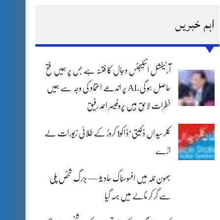
اہم خبریں
آرٹیفشل انٹلیجنس دجال کا فتنہ ہے جس پر ہمیں فتح
حاصل ہو گی،AI پر اندھے اعتماد کی وجہ سے ہمیں
خطرات لاحق ہیں پروفیسر احمد رفیق
کلرسیداں ڈکیتی‘ڈاکو1 کروڑ کے طلائی زیورات لے
اڑے
بھون نلہ میں افسوسناک حادثہ — بزرگ شخص پلی
سے گر کر نالے میں بہہ گیا