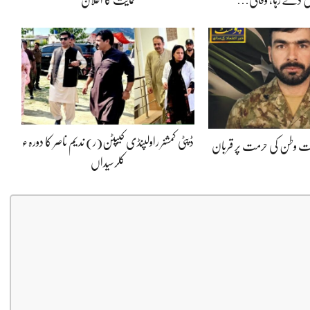
ڈپٹی کمشنر راولپنڈی کیپٹن(ر) ندیم ناصر کا دورہء
پوت وطن کی حرمت پر قربان
کلرسیداں