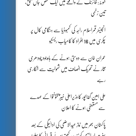
کہوٹہ: فائرنگ کے واقعے میں ایک شخص جاں بحق،
تین زخمی
انجینئر قمراسلام راجہ کی کمبوڈیا سے ہنگامی کال پر
چکری میں 16 افراد کا کامیاب ریسکیو
عمران خان سے دوستی ہونے کے باوجود چودھری
نثار نے تحریک انصاف میں شمولیت سے انکاری
رہے
علی امین گنڈاپور کا وزیراعلیٰ خیبرپختونخوا کے عہدے
سے مستعفی ہونے کا اعلان
پاکستان بھر میں نمازِ عیدالاضحی کی ادائیگی کے بعد
سنتِ ابراہیمی کو زندہ رکھتے ہوئے قربانی کا سلسلہ