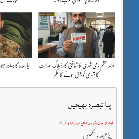
قائداعظم نامی شہری کا شناختی کارڈ بلاک،عدالت
چارسدہ کا بہادر س
کا شہری کو پیش ہونے کا حکم
اپنا تبصرہ بھیجیں
آپکا ای میل ایڈریس شائع نہیں کیا جائے گا
اپنا تبصرہ لکھیں