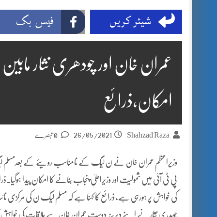
شیئر کریں
فیس بک
عمران خان اور چودھری نثار مابین 
امکان،ذرائع
26/05/2021
Shahzad Raza
0 تبصرے
وزیراعظم عمران خان نے ن لیگ کے نامناسب رویئے کے بعدمسلم لیگ ن کے 
پی ٹی آئی میں شمولیت اور وزیراعلیٰ پنجاب بنانے کا امکان پیدا ہوگیا۔ذ
کی خواہش پر ہورہی ہے، ذرائع کا کہنا ہے کہ مسلم لیگ ن کی مرکزی نائب
چوہدری نثار نے اپنے دیرینہ دوست عمران خان سے ملاقات کی خواہش کا ا