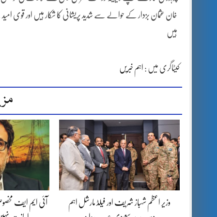
خان عثمان بزدار کے حوالے سے شدید پریشانی کا شکار ہیں اور قوی امید ہے
ہیں
کیٹاگری میں :
اہم خبریں
مزی
وزیر اعظم شہباز شریف اور فیلڈ مارشل اہم
آئی ایم ایف مخصوص
دورے پر سعودی عرب روانہ
اجازت نہیں