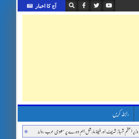
آج کا اخبار
رابطہ کریں
شہباز شریف اور فیلڈ مارشل اہم دورے پر سعودی عرب روانہ
آئی ایم ایف مخصوص اوقات م