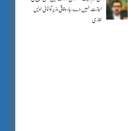
اجازت نہیں دے رہا، وفاقی وزیر توانائی اویس
لغاری