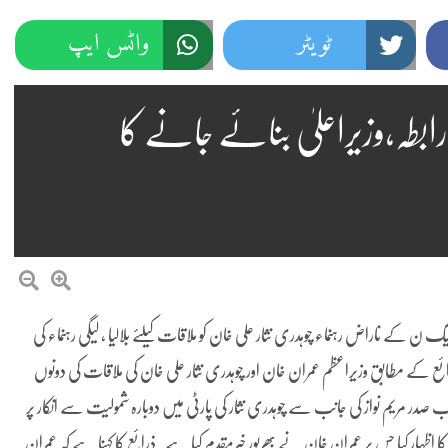
ٹویٹر
واٹس ایپ
رابطہ،وزیراعلیٰ بنائے جانے کا
ناراض رہنماء چوہدری نثار علی خان کو ملاقات کیلئے بلالیا ، لیگی رہنماء کی
رائع کے مطابق وزیراعظم عمران خان اور چوہدری نثار علی خان کی ملاقات کی دونوں
 صدر مریم نواز کی جانب سے چوہدری نثار کی پارٹی میں دوبارہ شمولیت سے انکار پر
ظہار کیا جس پر عمران خان نے بھرپور خیرمقدم کیا ہے۔ذرائع کا کہنا ہے کہ عمران