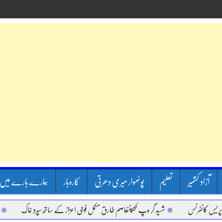
آزاد کشمیر
تعلیم
پوٹھوار میری دھرتی
کاروبار
ہمارے بارے میں
رنس
شہید گر وپ کیپٹنعاصم طارق مکمل فوجی اعزاز کے ساتھ سپردِ خاک
وزیر اعظم 