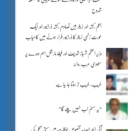
شروع
جہلم رکشہ اور ٹریلر میں تصادم رکشہ ڈرائیور اور ایک
عورت زخمی ٹریلر کا ڈرائیور فرار ہونے میں کامیاب
وزیر اعظم شہباز شریف اور فیلڈ مارشل اہم دورے پر
سعودی عرب روانہ
غریب، غریب تر ہوتا جا رہا ہے
“یہ سسٹم اب نہیں چلے گا”
آئی ایم ایف مخصوص اوقات میں سستی بجلی کی