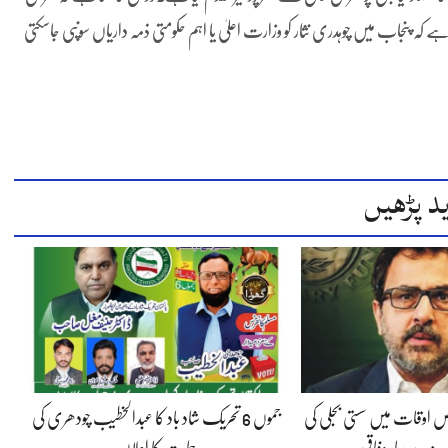
 کہ پنجاب میں چوہدری نثار کو وزارت اعلیٰ یا اہم حکومتی ذمہ داریاں سونپی جاسکتی
د پڑھیں
 اوقات میں سستی بجلی کی
جموں 6 تحریک شاد باد کا عبدالخطیب چودھری کی
 دے رہا، وفاقی…
حمایت کا اعلان