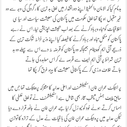
بدنام کیا کہ الامان والحفیظ اپنے دوراقتدار میں اپنی بد ترین کا ر گردگی کی وجہ سے وہ
غیر مقبول ہو چکا تھا اپنی حکومت میں پاکستان کی معیشت سیاست اور سیاسی
اخلاقیات کو تباہ وبرباد کرنے کے بعد اب بحیثت اپوزیشن لیڈر اس نے رہے
پاکستان کو مکمل تباہ اور برباد کرنے کا فیصلہ کیا اپنے وزیر خزانہ شوکت ترین کے
ذریعے آئی ایم کو پیغام بھیجاکہ وہ پاکستان کو قرضہ نہ دے اس سے پہلے وہ بد
ترین شرائط پر آئی ایم ایف سے قرصہ لے کر اس معاہدہ کی جاتے
جاتے خلاف ورزی کر کے پاکستانی معیشت کا بیڑہ غرق کر چکا تھا
پر اجیکٹ عمران خان اسٹیبلشمنٹ اور اعلیٰ عدلیہ کا مشترکہ پروچیکٹ تھا جس میں
سابق چیف جسٹس ثاقب نثار بھی شامل ہے اسٹیبلشمنٹ نے تو اپنی غلطی کا
احساس کرتے ہوئے خود کو نیو ٹرل کر لیا جسے عمران خان نے جانور قرار دے دیا
لیکن عدلیہ میں پروجیکٹ عمران خان کی با قیات نے عدل کے ترازو کا توازن