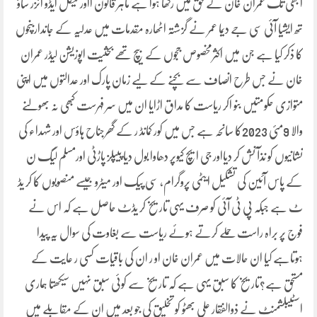
ابھی تک عمران خان کے حق میں رکھا ہوا ہے ماہر قانون ااور لیگل ایڈو ائزر ساؤ
تھ ایشیا آئی سی جے دیما عمر نے گزشتہ اٹھارہ مقدمات میں عدلیہ کے جانداربنچوں
کا ذکر کیا ہے جن میں اکثرمخصوص ججوں کے بیچ تھے بحثیت اپوزیشن لیڈر عمران
خان نے جس طرح انصاف سے بچنے کے لیے زمان پارک اور عدالتوں میں اپنی
متوازی حکومتیں بنو اکر ریاست کا مداق اڑایا ان میں سر فہرست کبھی نہ بھولنے
والا 9مئی 2023کا سانحہ ہے جس میں کور کمانڈ ر کے گھرجناح ہاؤس اور شہداء کی
نشانیوں کو نذآ نش کر دیااور جی ایچ کیوپر دھاوا بول دیا پیپلز پاڑٹی اورمسلم لیگ ن
کے پاس آئین کی تشکیل ایٹمی پروگرام، سی پیک اور میٹرو جیسے منصوبوں کا کر یڈ
ٹ ہے جبکہ پی ٹی آئی کو صرف یہی تاریخ کر یڈٹ حاصل ہے کہ اس نے
فوج پر براہ راست حملے کرتے ہوئے ریاست سے بغاوت کی سوال یہ پیدا
ہوتاہے کیا ان حالات میں عمران خان او ر ان کی باقیات کسی ر عایت کے
مستحق ہے؟تاریخ کا سبق یہی ہے کہ تاریخ سے کوئی سبق نہیں سیکھتا ہماری
اسٹیبلشمنٹ نے ذوالفقار علی بھٹو کو تخلیق کی جو بعد میں ان کے مقابلے میں