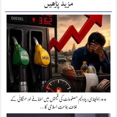
مزید پڑھیں
**راولپنڈی: پٹرولیم مصنوعات کی قیمتوں میں اضافے اور مہنگائی کے
خلاف جماعت اسلامی کا…