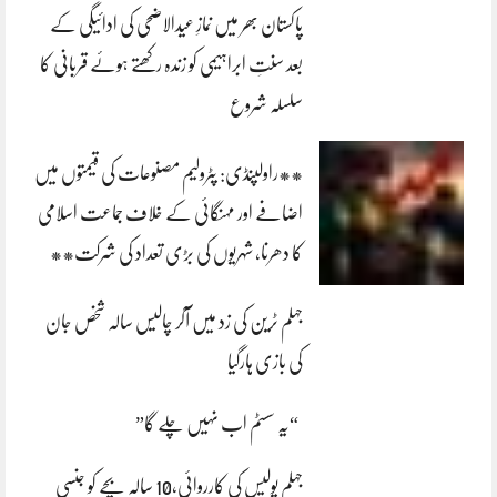
پاکستان بھر میں نمازِ عیدالاضحی کی ادائیگی کے
بعد سنتِ ابراہیمی کو زندہ رکھتے ہوئے قربانی کا
سلسلہ شروع
**راولپنڈی: پٹرولیم مصنوعات کی قیمتوں میں
اضافے اور مہنگائی کے خلاف جماعت اسلامی
کا دھرنا، شہریوں کی بڑی تعداد کی شرکت**
جہلم ٹرین کی زد میں آکر چالیس سالہ شخص جان
کی بازی ہارگیا
“یہ سسٹم اب نہیں چلے گا”
جہلم پولیس کی کارروائی،10 سالہ بچے کو جنسی