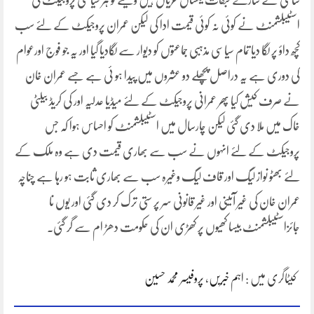
سائٹی کے سارے طبقات یکساں عریاں ہیں ویسے تو ہر سیاسی پروجیکٹ کی
اسٹیبلشمنٹ نے کوئی نہ کوئی قیمت ادا کی لیکن عمران پروجیکٹ کے لئے سب
کچھ داؤ پر لگا دیا تمام سیاسی مذہبی جماعتوں کو دیوار سے لگادیا گیا اور یہ جو فوج اورعوام
کی دوری ہے یہ دراصل پچھلے دو عشروں میں پیدا ہو ئی ہے جسے عمران خان
نے صرف کیش کیا پھر عمرانی پروجیکٹ کے لئے میڈیا عدلیہ اور کی کریڈ بیلٹی
خاک میں ملا دی گئی لیکن چارسال میں اسٹیبلشمنٹ کو احساس ہوا کہ جس
پروجیکٹ کے لئے انہوں نے سب سے بھاری قیمت دی ہے وہ ملک کے
لئے بھٹو نواز لیگ اور قاف لیگ وغیرہ سب سے بھاری ثابت ہو رہا ہے چناچہ
عمران خان کی غیر آئینی اور غیر قانونی سر پر ستی ترک کر دی گئی اور یوں نا
جائزاسٹیبلشمنٹ بیسا کھیوں پر کھڑی ان کی حکومت دھڑ ام سے گر گئی۔
کیٹاگری میں :
اہم خبریں
،
پروفیسر محمد حسین