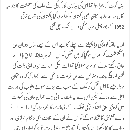
جذبہ کو ٹ کر بھرا ہوا تھا اس کی بدترین کار کردگی نے ملک کی معیشت کا دیوالیہ
نکال دیا اور خارجہ محاذپر بھی پاکستان کو تنہا کر دیا گیا پاکستان کی شرح ترقی
1952کے بعد پہلی مرتبہ منفی درجے تک چلی گئی
اور یہ واقعہ کو وڈ کی وباپھیلنے سے پہلے کا ہے اس کے پہلے سال دوران ہی
اسٹیبلشمنٹ کو ا حساس ہو گیا کہ جس شخص کو اس نے ہر ضابظہ اخلاق بالائے
طاق رکھتے ہوئے عوام پر مسلط کیا تھا اسے ملکی امور سے زیادہ اپنی ذات کی
تشہیر اور دیگر پسندیدہ مشاغل سے ہی فرصت نہ تھی اسے سمجھا یا گیا کہ وہ عثمان
بزدار جیسے نا اہل شخص کو ملک کے سب سے بڑے صوبے پنجاب کی وزارت
اعلیٰ سے ہٹائے لیکن اس نے یہ بات نہ مانی جب عمران خان کی حکومت
میں کرپشن اپنی انتہا کو پہنچی توملک کے ڈیفالٹ کا خطرہ بڑ ھ گیا اور اسے لانے
والے تشویش کا شکار ہو گئے تو اس نے ان کے خلاف بھی دشنام طرازی اور
مزاحت کا محاذ کھول لیا پاکستان کی تاریخ میں پہلی مرتبہ فوج کو ادارہ اس قدر