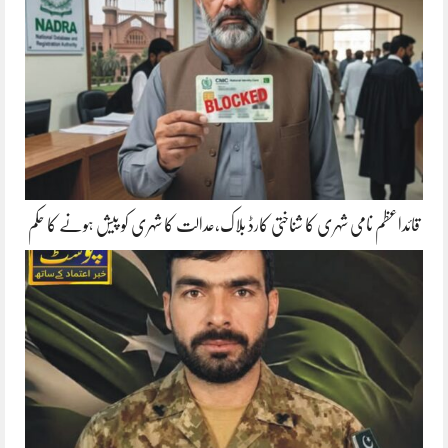
قائداعظم نامی شہری کا شناختی کارڈ بلاک،عدالت کا شہری کو پیش ہونے کا حکم