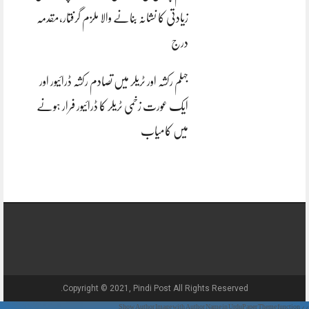
زیادتی کا نشانہ بنانے والا ملزم گرفتار،مقدمہ
درج
جہلم رکشہ اور ٹریلر میں تصادم رکشہ ڈرائیور اور
ایک عورت زخمی ٹریلر کا ڈرائیور فرار ہونے
میں کامیاب
Copyright © 2021, Pindi Post All Rights Reserved.
// Show Author Image with Author Name in UrduPaper Theme function