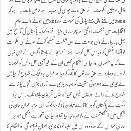
پہلی سویلین حکومت نے اپنی مدت پوری کی سب سے خاص بات یہ ہے کہ
2008میں بننے والی پیپلز پارٹی کی حکومت کو 2013میں ہونے والے عام
انتخابات میں شکست ہو گئی اور پھر ساری دنیا نے دیکھا کہ پاکستان کی تاریخ میں
پہلی بار رہا رنے والی جماعت نے اپنی شکست تسلیم کرتے ہو نے نئی حکومت
کو اقتدار منتقل کر دیا اس عمل کو سراہنے کے بجائے بادشاہ گروں نے اس خیال
سے کہ یہ جمہوری اور سیاسی استحکا م کہیں ان کے غیر آئینی عمل دخل کو کمزور نہ
کر دے دوبارہ سے اپنی سازشوں کا آغاز کر دیا اور عمران پروجیکٹ شروع کر دیا جس
نے تیزی سے بہترہوتی حیثیت کو دوبارہ پٹری سے اتار دیا جنرل شجاح پاشا سے
شروع ہونے والے اور جنرل فیض حمید اور جنرل قمر جاوید باجوہ تک۔ اس پرو
جیکٹ نے پاکستان کو ہر لحاظ سے تباہ وبرباد کر دیا کیونکہ اس مرتبہ عمران خان کی
شکل میں اسٹیبلشمنٹ نے جو مہر ہ تیار کیا تھا وہ سیاسی شعور سے مکمل طور پر
عاری تھا اس کے علاوہ وہ اس میں تکبر، خود پسندی،احسان فراموشی اور انتقام کا