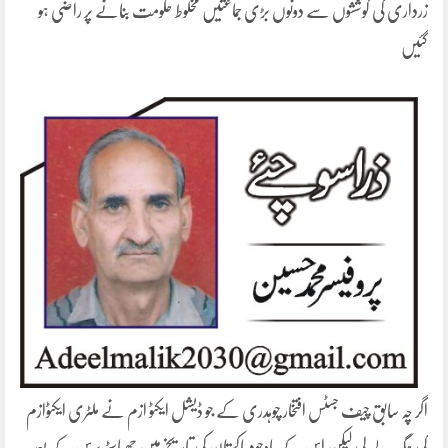
زرداری کی کوششوں سے دونوں بڑی جماعتیں مخلوط حکومت بنانے پر راضی ہو
گئیں
اگر چہ سابق چیف جسٹس افتخار چوہدری کے جو ڈیشل ایکٹو ازم نے ملٹری ایکٹوازم
کی جگہ لے لی لیکن اس کے باوجود پاکستان کی تاریخ میں چھیاسٹھ برس کے بعد