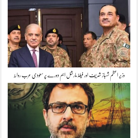
وزیر اعظم شہباز شریف اور فیلڈ مارشل اہم دورے پر سعودی عرب روانہ