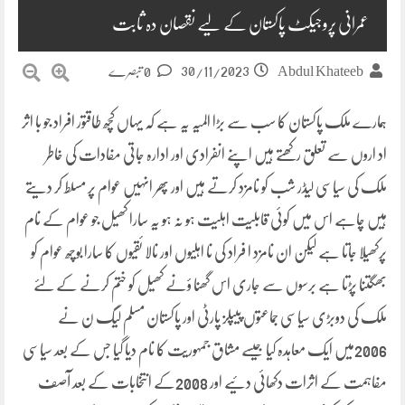
عمرانی پروجیکٹ پاکستان کے لیے نقصان دہ ثابت
30/11/2023
Abdul Khateeb
0 تبصرے
ہمارے ملک پاکستان کا سب سے بڑا المیہ یہ ہے کہ یہاں کچھ طاقتور افراد جو با اثر
اد اروں سے تعلق رکھتے ہیں اپنے انفرادی اور ادارہ جاتی مفادات کی خاطر
ملک کی سیاسی لیڈر شب کو نامزد کرتے ہیں اور پھر انہیں عوام پر مسلط کر دیتے
ہیں چاہے اس میں کوئی قابلیت اہلیت ہو نہ ہو یہ سارا کھیل جو عوام کے نام
پرکھیلا جاتا ہے لیکن ان نامزد ا فراد کی نا اہلیوں اور نالا ئقیوں کا سارا بوچھ عوام کو
بھگتنا پڑتا ہے برسوں سے جاری اس گھنا ؤنے کھیل کو ختم کرنے کے لئے
ملک کی دوبڑی سیاسی جماعتوں پیپلز پارٹی اور پاکستان مسلم لیگ ن نے
2006میں ایک معاہدہ کیا جیسے مشاق جمہوریت کا نام دیا گیا جس کے بعد سیاسی
مفاہمت کے اثرات دکھائی دئیے اور 2008کے انتخابات کے بعد آصف