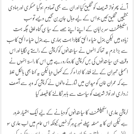
آئے پھر نواز شریف کو تخلیق کیا اور ان سے بھی تصادم ہو گیا عسکری اور جہادی
تنظیمیں تخلیق کیں جو اس کے لیے وبال جان بن گئیں ویسے تو سب
اسٹیبلشمنٹ سر براہان کے اپنے اپنے حصے کے سیاسی گناہ اپنی جگہ بہت
زیادہ ہیں لیکن جنرل ضیاء الحق کاپلڑا بہت بھاری ہے جنرل ضیاء الحق کاسب
سے بڑا جرم یہ تھا کہ انہوں نے سیاستدانوں کو کرپشن کے راستے پر لگایا اور اس
وقت جن سیاستدانوں کی جس کرپشن کارونا رو رہے ہیں اس کا راستہ انہوں نے
اسمبلی ممبران کے لئے فنڈر کا اجراء کر کے کھول دیا لیکن یہ کہنا بھی بالکل غلط
ہے کہ عمران خان کو میدان میں اتارنے والوں نے کرپشن کہ وجہ سے آصف
زرداری اور نواز شریف کو سیاست سے باہر نکالنے کا فیصلہ کیا
کرپشن ہماری اسٹیپلشمنٹ کا سیاستدانوں کو دبانے کے لیے ایک ہتھیار ضرور
ہے لیکن ان کا یہ مسئلہ پہلے نمبر پرہر گز نہیں کیونکہ اس حمام میں اب ہماری سو