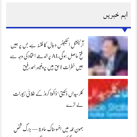
اہم خبریں
آرٹیفشل انٹلیجنس دجال کا فتنہ ہے جس پر ہمیں
فتح حاصل ہو گی،AI پر اندھے اعتماد کی وجہ سے
ہمیں خطرات لاحق ہیں پروفیسر احمد رفیق
کلرسیداں ڈکیتی‘ڈاکو1 کروڑ کے طلائی زیورات
لے اڑے
بھون نلہ میں افسوسناک حادثہ — بزرگ شخص