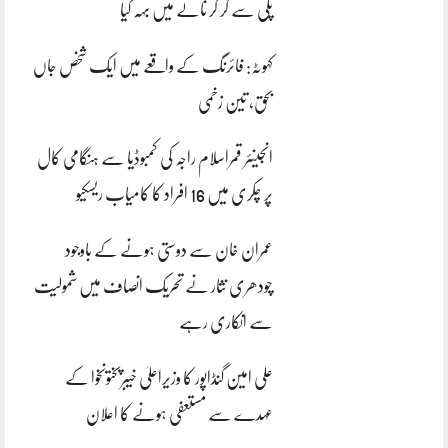
پلی سے گر کر نالے میں بہہ گیا
کہوٹہ: فائرنگ کے واقعے میں ایک شخص جاں
بحق، تین زخمی
انجینئر قمراسلام راجہ کی کمبوڈیا سے ہنگامی کال
پر چکری میں 16 افراد کا کامیاب ریسکیو
عمران خان سے دوستی ہونے کے باوجود
چودھری نثار نے تحریک انصاف میں شمولیت
سے انکاری رہے
علی امین گنڈاپور کا وزیراعلیٰ خیبرپختونخوا کے
عہدے سے مستعفی ہونے کا اعلان