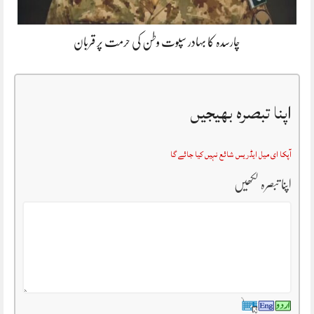
چارسدہ کا بہادر سپوت وطن کی حرمت پر قربان
اپنا تبصرہ بھیجیں
آپکا ای میل ایڈریس شائع نہیں کیا جائے گا
اپنا تبصرہ لکھیں