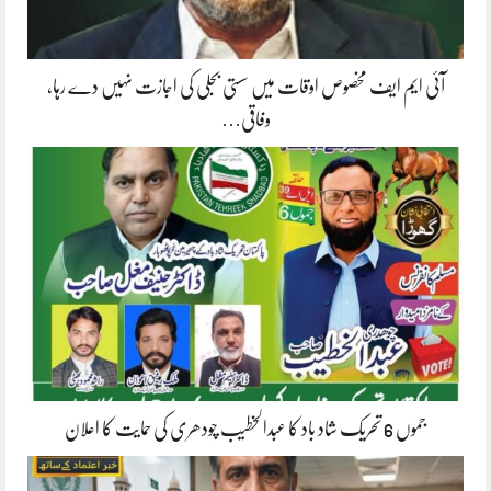
آئی ایم ایف مخصوص اوقات میں سستی بجلی کی اجازت نہیں دے رہا،
وفاقی…
جموں 6 تحریک شاد باد کا عبدالخطیب چودھری کی حمایت کا اعلان