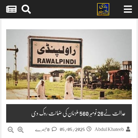
Skip
to
content
عدالت نے26 نومبر 560 ملزمان کی ضمانت روک دی
05/05/2025
Abdul Khateeb
0 تبصرے