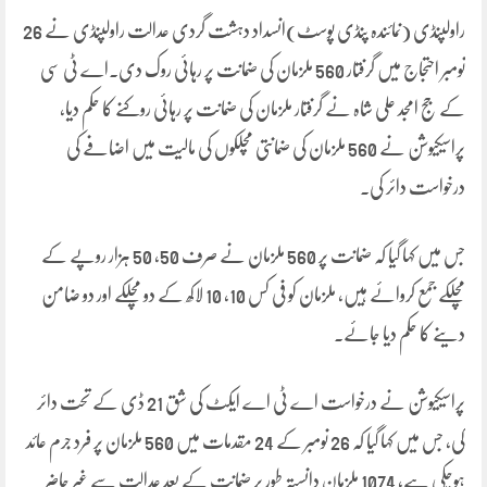
راولپنڈی (نمائندہ پنڈی پوسٹ)انسداد دہشت گردی عدالت راولپنڈی نے 26
نومبر احتجاج میں گرفتار 560 ملزمان کی ضمانت پر رہائی روک دی۔اے ٹی سی
کے جج امجد علی شاہ نے گرفتار ملزمان کی ضمانت پر رہائی روکنے کا حکم دیا،
پراسیکیوشن نے 560 ملزمان کی ضمانتی مچلکوں کی مالیت میں اضافے کی
درخواست دائر کی۔
جس میں کہا گیا کہ ضمانت پر 560 ملزمان نے صرف 50، 50 ہزار روپے کے
مچلکے جمع کروائے ہیں، ملزمان کو فی کس 10، 10 لاکھ کے دو مچلکے اور دو ضامن
دینے کا حکم دیا جائے۔
پراسیکیوشن نے درخواست اے ٹی اے ایکٹ کی شق 21 ڈی کے تحت دائر
کی، جس میں کہا گیا کہ 26 نومبر کے 24 مقدمات میں 560 ملزمان پر فرد جرم عائد
ہوچکی ہے، 1074 ملزمان دانستہ طور پر ضمانت کے بعد عدالت سے غیر حاضر