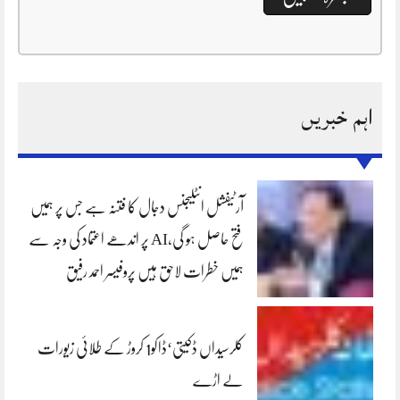
اہم خبریں
آرٹیفشل انٹلیجنس دجال کا فتنہ ہے جس پر ہمیں
فتح حاصل ہو گی،AI پر اندھے اعتماد کی وجہ سے
ہمیں خطرات لاحق ہیں پروفیسر احمد رفیق
کلرسیداں ڈکیتی‘ڈاکو1 کروڑ کے طلائی زیورات
لے اڑے