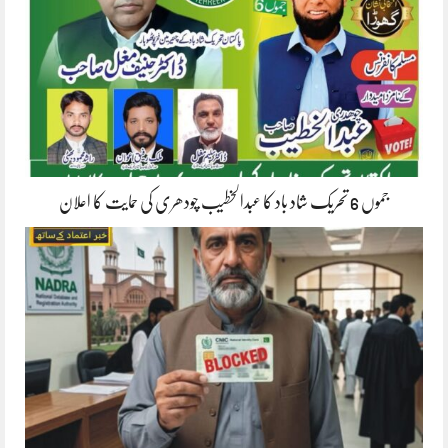
جموں 6 تحریک شاد باد کا عبدالخطیب چودھری کی حمایت کا اعلان