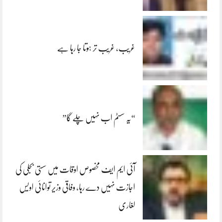
غریب، غریب تر ہوتا جا رہا ہے
“یہ سسٹم اب نہیں چلے گا”
آئی ایم ایف مخصوص اوقات میں سستی بجلی کی
اجازت نہیں دے رہا، وفاقی وزیر توانائی اویس
لغاری