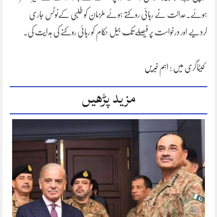
ہوئے۔عدالت نے رہائی روکتے ہوئے ملزمان کو طلبی کےنوٹس جاری
کردیے اور درخواست پر فیصلے تک جیل حکام کو رہائی روکنے کی ہدایت کی۔
کیٹاگری میں :
اہم خبریں
مزید پڑھیں