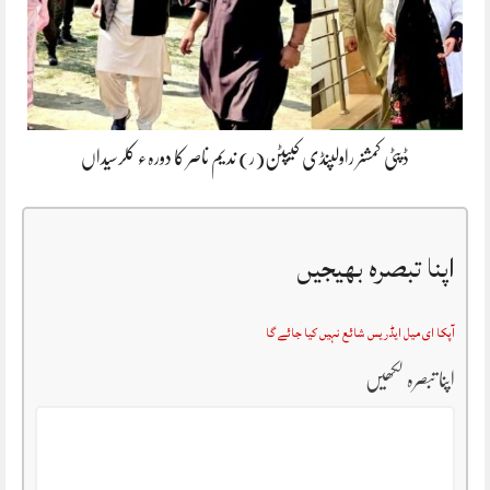
ڈپٹی کمشنر راولپنڈی کیپٹن(ر) ندیم ناصر کا دورہء کلرسیداں
اپنا تبصرہ بھیجیں
آپکا ای میل ایڈریس شائع نہیں کیا جائے گا
اپنا تبصرہ لکھیں