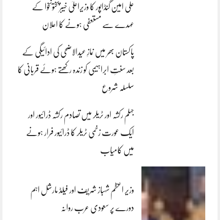
علی امین گنڈاپور کا وزیراعلیٰ خیبرپختونخوا کے
عہدے سے مستعفی ہونے کا اعلان
پاکستان بھر میں نمازِ عیدالاضحی کی ادائیگی کے
بعد سنتِ ابراہیمی کو زندہ رکھتے ہوئے قربانی کا
سلسلہ شروع
جہلم رکشہ اور ٹریلر میں تصادم رکشہ ڈرائیور اور
ایک عورت زخمی ٹریلر کا ڈرائیور فرار ہونے
میں کامیاب
وزیر اعظم شہباز شریف اور فیلڈ مارشل اہم
دورے پر سعودی عرب روانہ