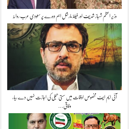
وزیر اعظم شہباز شریف اور فیلڈ مارشل اہم دورے پر سعودی عرب روانہ
آئی ایم ایف مخصوص اوقات میں سستی بجلی کی اجازت نہیں دے رہا،
وفاقی…