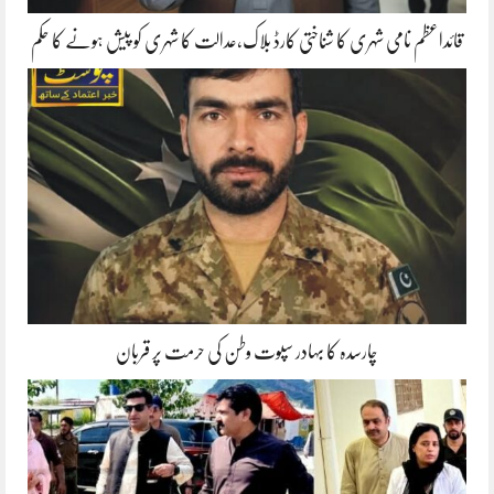
قائداعظم نامی شہری کا شناختی کارڈ بلاک،عدالت کا شہری کو پیش ہونے کا حکم
چارسدہ کا بہادر سپوت وطن کی حرمت پر قربان