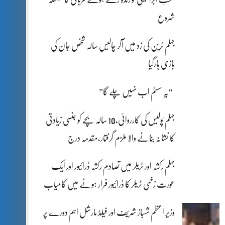
شروع
جہلم ٹرین کی زد میں آکر چالیس سالہ شخص جان کی
بازی ہارگیا
“یہ سسٹم اب نہیں چلے گا”
جہلم پولیس کی کارروائی،10 سالہ بچے کو جنسی زیادتی
کا نشانہ بنانے والا ملزم گرفتار،مقدمہ درج
جہلم رکشہ اور ٹریلر میں تصادم رکشہ ڈرائیور اور ایک
عورت زخمی ٹریلر کا ڈرائیور فرار ہونے میں کامیاب
وزیر اعظم شہباز شریف اور فیلڈ مارشل اہم دورے پر