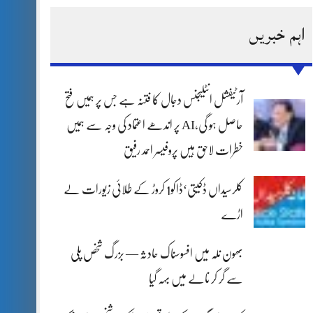
اہم خبریں
آرٹیفشل انٹلیجنس دجال کا فتنہ ہے جس پر ہمیں فتح
حاصل ہو گی،AI پر اندھے اعتماد کی وجہ سے ہمیں
خطرات لاحق ہیں پروفیسر احمد رفیق
کلرسیداں ڈکیتی‘ڈاکو1 کروڑ کے طلائی زیورات لے
اڑے
بھون نلہ میں افسوسناک حادثہ — بزرگ شخص پلی
سے گر کر نالے میں بہہ گیا