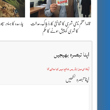
قائداعظم نامی شہری کا شناختی کارڈ بلاک،عدالت
چارسدہ کا بہادر س
کا شہری کو پیش ہونے کا حکم
اپنا تبصرہ بھیجیں
آپکا ای میل ایڈریس شائع نہیں کیا جائے گا
اپنا تبصرہ لکھیں