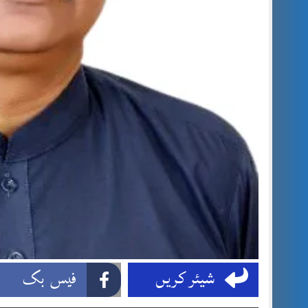
شیئر کریں
فیس بک