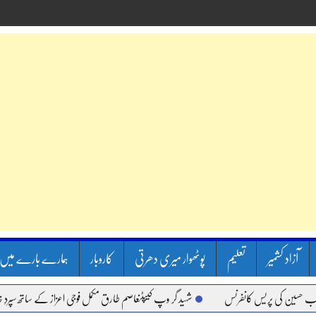
آزاد کشمیر
تعلیم
پوٹھوار میری دھرتی
کاروبار
ہمارے بارے میں
ی پریس کانفرنس
شہید گر وپ کیپٹنعاصم طارق مکمل فوجی اعزاز کے ساتھ سپردِ خاک