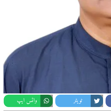
ٹویٹر
واٹس ایپ