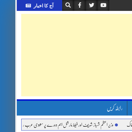
آج کا اخبار
رابطہ کریں
وزیر اعظم شہباز شریف اور فیلڈ مارشل اہم دورے پر سعودی عرب روانہ
آئی ایم ایف م