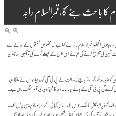
م کا باعث بنے گا،قمرالسلام راجہ
یٹی راولپنڈی انجینیئر قمر الاسلام راجہ نے کہا ہے کہ مخصوص نشستوں کے حوالے سے
رٹ آئین کی تشریح کرنے کی بجائے اس طرح کے فیصلے کرے گی تو آئین اور قانون
کو ضرور مدنظر رکھا جانا چاہیئے۔عدالت نے پی ٹی آئی کو وہ دیا جو اس نے مانگا ہی
ری کرے گی پی ٹی آئی کے پونے چار سالہ دور کا خمیازہ پوری قوم بھگت رہی ہے۔
رار احمد، کنوینیر ایجوکیشن ٹاسک فورس راجہ الیاس کیانی کے ہمراہ راولپنڈی پریس کلب
عبہ خواتین کی نازیہ الیاس کیانی،شبنم موسیٰ اور کارکنوں کی بڑی تعداد بھی