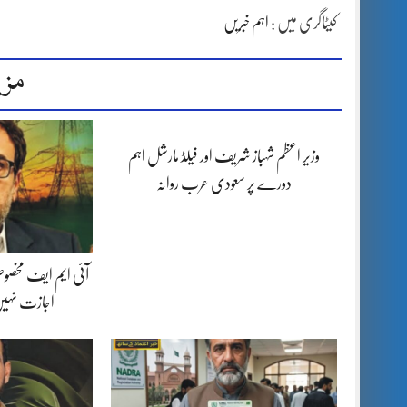
کیٹاگری میں :
اہم خبریں
مزی
وزیر اعظم شہباز شریف اور فیلڈ مارشل اہم
دورے پر سعودی عرب روانہ
آئی ایم ایف مخصوص
اجازت نہیں