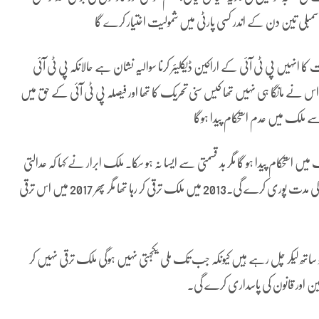
 اسمبلی تین دن کے اندر کسی پارٹی میں شمولیت اختیار کرے گا
 انہیں پی ٹی آئی کے اراکین ڈیکلیئر کرنا سوالیہ نشان ہے حالانکہ پی ٹی آئی
اس نے مانگا ہی نہیں تھا کیس سنی تحریک کا تھا اور فیصلہ پی ٹی آئی کے حق میں
سے ملک میں عدم استحکام پیدا ہوگا
 استحکام پیدا ہو گا مگر بد قسمتی سے ایسا نہ ہو سکا۔ ملک ابرار نے کہا کہ عدالتی
فیصلوں سے حکومت کو کوئی فرق نہیں پڑے گا حکومت اپنی پانچ سال کی مدت پوری کرے گی۔2013 میں ملک ترقی کر رہا تھا مگر پھر 2017 میں اس ترقی
ساتھ لیکر چل رہے ہیں کیونکہ جب تک ملی یکجہتی نہیں ہوگی ملک ترقی نہیں کر
ئین اور قانون کی پاسداری کرے گی۔