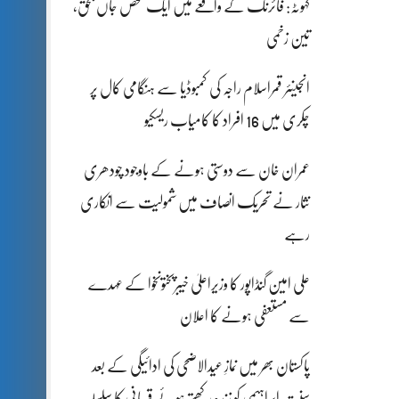
کہوٹہ: فائرنگ کے واقعے میں ایک شخص جاں بحق،
تین زخمی
انجینئر قمراسلام راجہ کی کمبوڈیا سے ہنگامی کال پر
چکری میں 16 افراد کا کامیاب ریسکیو
عمران خان سے دوستی ہونے کے باوجود چودھری
نثار نے تحریک انصاف میں شمولیت سے انکاری
رہے
علی امین گنڈاپور کا وزیراعلیٰ خیبرپختونخوا کے عہدے
سے مستعفی ہونے کا اعلان
پاکستان بھر میں نمازِ عیدالاضحی کی ادائیگی کے بعد
سنتِ ابراہیمی کو زندہ رکھتے ہوئے قربانی کا سلسلہ