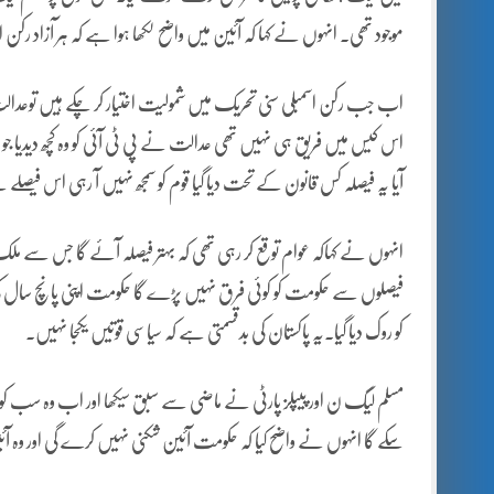
موجود تھی۔ انہوں نے کہا کہ آئین میں واضح لکھا ہوا ہے کہ ہر آزاد رکن
اب جب رکن اسمبلی سنی تحریک میں شمولیت اختیار کر چکے ہیں توعدالت کا
اس کیس میں فریق ہی نہیں تھی عدالت نے پی ٹی آئی کو وہ کچھ دیدیا جو 
آیا یہ فیصلہ کس قانون کے تحت دیا گیا قوم کو سمجھ نہیں آ رہی اس فیصلے 
انہوں نے کہاکہ عوام توقع کر رہی تھی کہ بہتر فیصلہ آئے گا جس سے ملک میں
کو روک دیا گیا۔یہ پاکستان کی بدقسمتی ہے کہ سیاسی قوتیں یکجا نہیں۔
مسلم لیگ ن اور پیپلز پارٹی نے ماضی سے سبق سیکھا اور اب وہ سب کو 
سکے گا انہوں نے واضح کیا کہ حکومت آئین شکنی نہیں کرے گی اور وہ آ