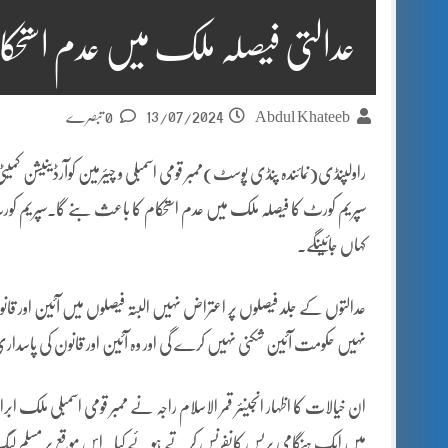
عدالتی فیصلہ ملک میں عدم استحکا
13/07/2024
Abdul Khateeb
0 تبصرے
راولپنڈی(نمائندہ پنڈی پوسٹ)ممبر قومی اسمبلی و چیئرمین کوآرڈینیشن کم
سپریم کورٹ کا فیصلہ ملک میں عدم استحکام کا باعث بنے گا۔سپریم کو
کہاں جائینگے۔
عدالتوں کے جلد فیصلوں پر اعتراض نہیں البتہ فیصلوں میں آئین اور قانون 
نہیں حکومت آئین شکنی نہیں کرے گی اور وہ آئین اور قانون کی پاسدا
ان خیالات کا اظہار انجینئر قمر الاسلام راجہ نے ممبر قومی اسمبلی ملک اب
میں ایک ہنگامی پریس کانفرنس کرتے ہوئے کیا۔ اس موقع پر مسلم لیگ ن ش