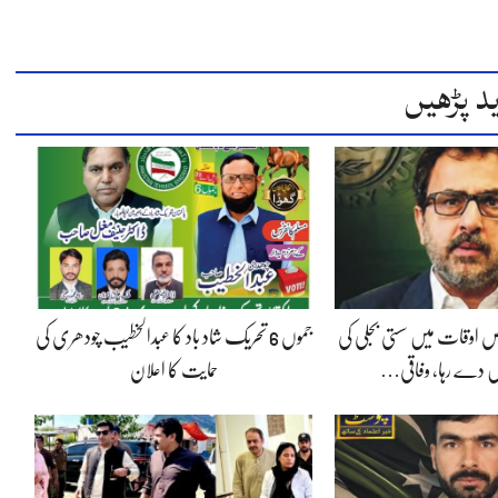
د پڑھیں
 اوقات میں سستی بجلی کی
جموں 6 تحریک شاد باد کا عبدالخطیب چودھری کی
 دے رہا، وفاقی…
حمایت کا اعلان