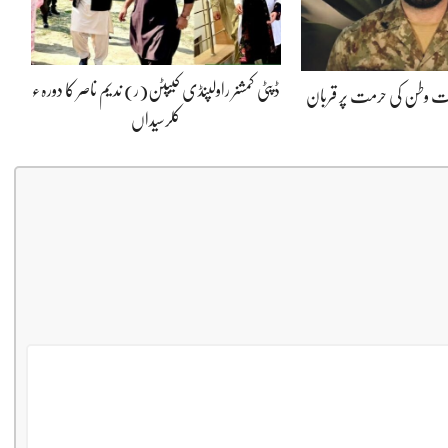
ڈپٹی کمشنر راولپنڈی کیپٹن(ر) ندیم ناصر کا دورہء
پوت وطن کی حرمت پر قربان
کلرسیداں