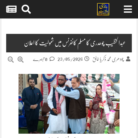
Skip
to
content
عبدالخطیب چوھدری کا مسلم کانفرنس میں شمولیت کا اعلان
23/05/2026
چودھری محمد ذکریا خالق
0 تبصرے