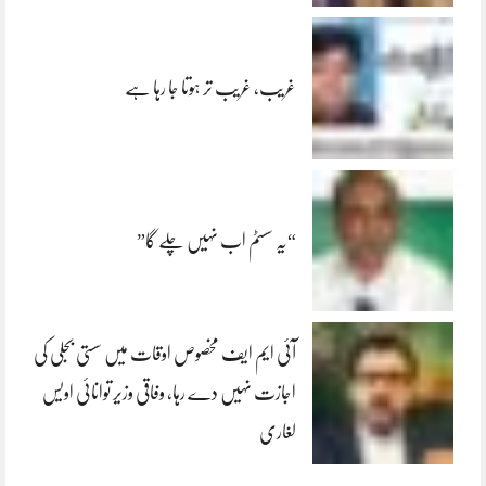
غریب، غریب تر ہوتا جا رہا ہے
“یہ سسٹم اب نہیں چلے گا”
آئی ایم ایف مخصوص اوقات میں سستی بجلی کی
اجازت نہیں دے رہا، وفاقی وزیر توانائی اویس
لغاری