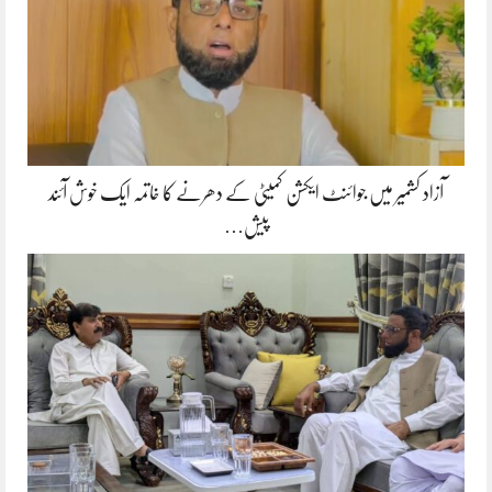
آزاد کشمیر میں جوائنٹ ایکشن کمیٹی کے دھرنے کا خاتمہ ایک خوش آئند
پیش…