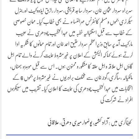
سربراہ سردار عثمان خان، سردار ساجد قریشی،سردار رازق ایڈووکیٹ اور جنرل
سیکرٹری جموں و مسلم کانفرنس مہرالنساء نے بھی خطاب کیا. مہمان خصوصی
کے خطاب سے قبل استقبالیہ خطبہ میں عبدالخطیب چودھری نے حبیب
مارکیٹ آمد پر سابق وزیراعظم سردار عتیق احمد خان اور تمام مہمانوں کا شکریہ ادا
کرتے ہوئے کہا کہ الیکشن کے اعلان پر غیر مشروط حمایت کرنے والے تمام اہل
گاؤں اہل علاقہ و اہل حلقہ کا مشکور و ممنون ہوں. اس سے قبل موہڑہ بھٹاں،
مانکیالہ ،ساگری،گوجرخان سے مختلف برادریوں نے غیر مشروط پر جموں 6 کے
انتخابات میں عبدالخطیب چودھری کی حمایت کا اعلان کیا. تقریب میں سینکڑوں
افراد نے شرکت کی
کیٹاگری میں :
آزاد کشمیر
،
پوٹھوار میری دھرتی
،
علاقائی