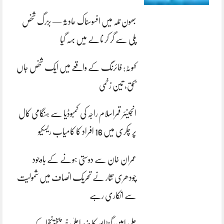
بھون نلہ میں افسوسناک حادثہ — بزرگ شخص
پلی سے گر کر نالے میں بہہ گیا
کہوٹہ: فائرنگ کے واقعے میں ایک شخص جاں
بحق، تین زخمی
انجینئر قمراسلام راجہ کی کمبوڈیا سے ہنگامی کال
پر چکری میں 16 افراد کا کامیاب ریسکیو
عمران خان سے دوستی ہونے کے باوجود
چودھری نثار نے تحریک انصاف میں شمولیت
سے انکاری رہے
علی امین گنڈاپور کا وزیراعلیٰ خیبرپختونخوا کے