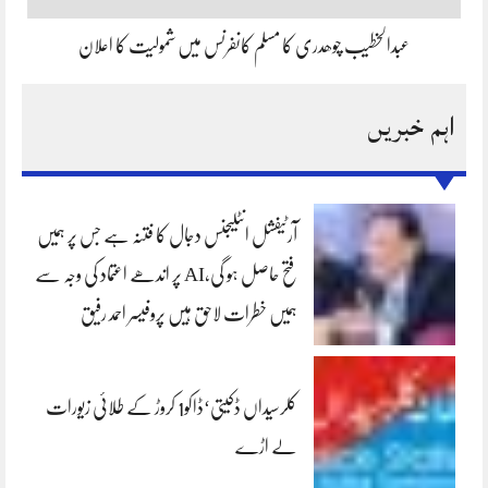
عبدالخطیب چوھدری کا مسلم کانفرنس میں شمولیت کا اعلان
اہم خبریں
آرٹیفشل انٹلیجنس دجال کا فتنہ ہے جس پر ہمیں
فتح حاصل ہو گی،AI پر اندھے اعتماد کی وجہ سے
ہمیں خطرات لاحق ہیں پروفیسر احمد رفیق
کلرسیداں ڈکیتی‘ڈاکو1 کروڑ کے طلائی زیورات
لے اڑے