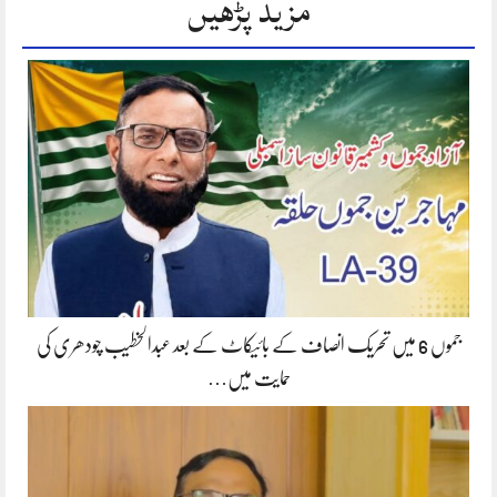
مزید پڑھیں
جموں 6 میں تحریک انصاف کے بائیکاٹ کے بعد عبدالخطیب چودھری کی
حمایت میں…