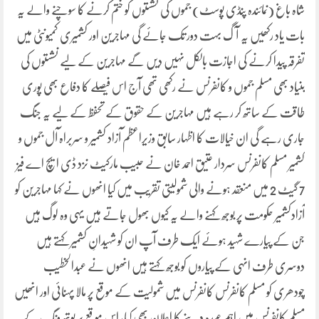
شاہ باغ (نمائندہ پنڈی پوسٹ) جموں کی نشستوں کو ختم کرنے کا سوچنے والے یہ
بات یاد رکھیں یہ آگ بہت دور تک جائے گی مہاجرین اور کشمیری کمیونٹی میں
تفرقہ پیدا کرنے کی اجازت بالکل نہیں دیں گے مہاجرین کے لیے نشستوں کی
بنیاد بھی مسلم جموں و کانفرنس نے رکھی تھی آج اس فیصلے کا دفاع بھی پوری
طاقت کے ساتھ کر رہے ہیں مہاجرین کے حقوق کے تحفظ کے لیے یہ جنگ
جاری رہے گی ان خیالات کا اظہار سابق وزیراعظم آزاد کشمیر و سربراہ آل جموں و
کشمیر مسلم کانفرنس سردار عتیق احمد خان نے حبیب مارکیٹ نزد ڈی ایچ اے فیز
7 گیٹ 2 میں منعقد ہونے والی شمولیتی تقریب میں کیا انھوں نے کہا مہاجرین کو
آزادکشمیر حکومت پر بوجھ کہنے والے یہ کیوں بھول جاتے ہیں یہی وہ لوگ ہیں
جن کے پیارے شہید ہوئے ایک طرف آپ ان کو شہیدانِ کشمیر کہتے ہیں
دوسری طرف انہی کے پیاروں کو بوجھ کہتے ہیں انھوں نے عبدالخطیب
چودھری کو مسلم کانفرنس کانفرنس میں شمولیت کے موقع پر مالا پہنائی اور انھیں
مسلم کانفرنس میں اہم عہدہ دینے کا اعلان بھی کیا، اس موقع پر یوتھ ونگ کے