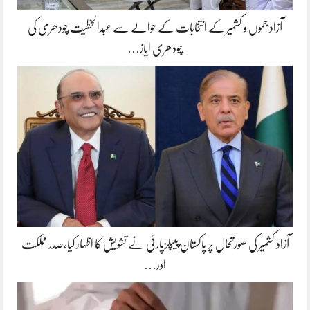
آزاد جموں و کشمیر کے انتخابات کے حوالے سے عبدالخطیت چودھری کی
چودھری ایاز…
آزاد کشمیر کی صورتحال پر پاکستان پیپلزپارٹی نے تشویش کا اظہار کیا،صدر مملکت
اور…