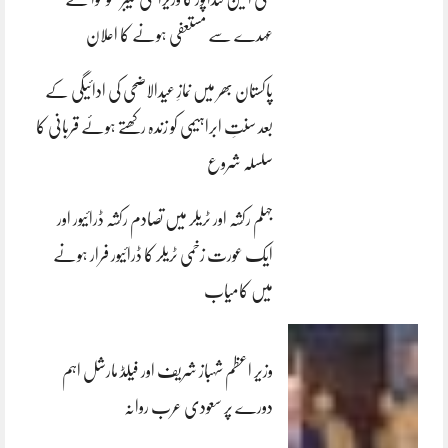
عہدے سے مستعفی ہونے کا اعلان
پاکستان بھر میں نمازِ عیدالاضحی کی ادائیگی کے
بعد سنتِ ابراہیمی کو زندہ رکھتے ہوئے قربانی کا
سلسلہ شروع
جہلم رکشہ اور ٹریلر میں تصادم رکشہ ڈرائیور اور
ایک عورت زخمی ٹریلر کا ڈرائیور فرار ہونے
میں کامیاب
وزیر اعظم شہباز شریف اور فیلڈ مارشل اہم
دورے پر سعودی عرب روانہ