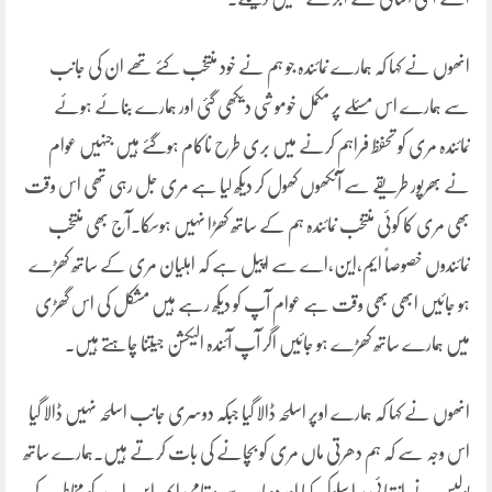
انھوں نے کہا کہ ہمارے نمائندہ جو ہم نے خود منتخب کئے تھے ان کی جانب
سے ہمارے اس مسئلے پر مکمل خوموشی دیکھی گئی اور ہمارے بنائے ہوئے
نمائندہ مری کو تحفظ فراہم کرنے میں بری طرح ناکام ہوگئے ہیں جنہیں عوام
نے بھرپور طریقے سے آنکھوں کھول کر دیکھ لیا ہے مری جل رہی تھی اس وقت
بھی مری کا کوئی منتخب نمائندہ ہم کے ساتھ کھڑا نہیں ہوسکا۔آج بھی منتخب
نمائندوں خصوصاً ایم،این،اے سے اپیل ہے کہ اہلیان مری کے ساتھ کھڑے
ہو جائیں ابھی بھی وقت ہے عوام آپ کو دیکھ رہے ہیں مشکل کی اس گھڑی
میں ہمارے ساتھ کھڑے ہو جائیں اگر آپ آئندہ الیکشن جیتنا چاہتے ہیں۔
انھوں نے کہا کہ ہمارے اوپر اسلحہ ڈالا گیا جبکہ دوسری جانب اسلحہ نہیں ڈالا گیا
اس وجہ سے کہ ہم دھرتی ماں مری کو بچانے کی بات کرتے ہیں۔ہمارے ساتھ