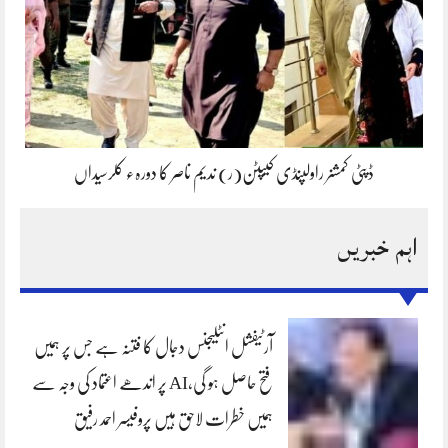
ڈپٹی کمشنر راولپنڈی کیپٹن(ر) ندیم ناصر کا دورہء کلرسیداں
اہم خبریں
آرٹیفشل انٹلیجنس دجال کا فتنہ ہے جس پر ہمیں
فتح حاصل ہو گی،AI پر اندھے اعتماد کی وجہ سے
ہمیں خطرات لاحق ہیں پروفیسر احمد رفیق