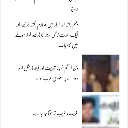
درج
جہلم رکشہ اور ٹریلر میں تصادم رکشہ ڈرائیور اور
ایک عورت زخمی ٹریلر کا ڈرائیور فرار ہونے
میں کامیاب
وزیر اعظم شہباز شریف اور فیلڈ مارشل اہم
دورے پر سعودی عرب روانہ
غریب، غریب تر ہوتا جا رہا ہے