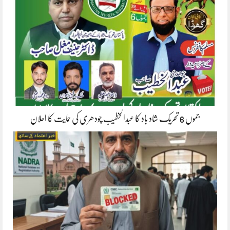
جموں 6 تحریک شاد باد کا عبدالخطیب چودھری کی حمایت کا اعلان