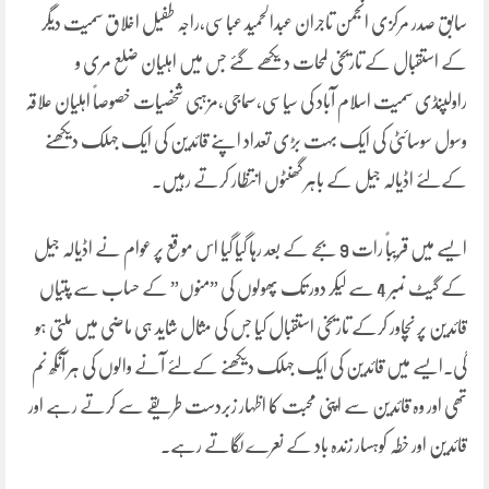
سابق صدر مرکزی انجمن تاجران عبدالحمید عباسی،راجہ طفیل اخلاق سمیت دیگر
کے استقبال کے تاریخی لمحات دیکھے گئے جس میں اہلیان ضلع مری و
راولپنڈی سمیت اسلام آباد کی سیاسی،سماجی،مزہبی شخصیات خصوصاً اہلیان علاقہ
وسول سوسائٹی کی ایک بہت بڑی تعداد اپنے قائدین کی ایک جہلک دیکھنے
کےلئے اڈیالہ جیل کے باہر گھنٹوں انتظار کرتے رہیں۔
ایسے میں قریباً رات 9 بجے کے بعد رہا گیا گیا اس موقع پر عوام نے اڈیالہ جیل
کے گیٹ نمبر 4 سے لیکر دور تک پھولوں کی ”منوں” کے حساب سے پتیاں
قائدین پر نچاور کرکے تاریخی استقبال کیا جس کی مثال شاید ہی ماضی میں ملتی ہو
گی۔ایسے میں قائدین کی ایک جہلک دیکھنے کےلئے آنے والوں کی ہر آنکھ نم
تھی اور وہ قائدین سے اپنی محبت کا اظہار زبردست طریقے سے کرتے رہے اور
قائدین اور خطہ کوہسار زندہ باد کے نعرے لگاتے رہے۔