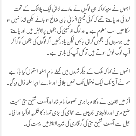
ابھوں نے مزید کہا کہ جن لوگوں نے ہمارے لڑائی ایک پلاننگ کے تحت
کروائی وہ چاہتے تھے کہ کوئی قیمتی انسانی جان ضائع ہو جائے لیکن ایسا نہیں ہو
سکا ہمیں سب معلوم ہے یہ وہ لوگ جو کمیٹی کی جگہوں پر قابض ہیں اور چاہتے
ہیں دوسروں کی جگہیں گرائی جائیں لیکن یاد رکھیں اگر لوگوں کی جگہوں کو گرا کر
آپ لوگ خوش ہوتے ہیں تو کل آپ کی باری ہے۔
انھوں نے کہا کہ ملک کے دیگر شہروں میں کھلے عام اسلحہ استعمال کیا جاتا ہے
ہم نے آج تک ایک پستول تک نہیں چلائی اور ہمارے اوپر اسلحہ ڈال دیا گیا۔
آخر میں قائدین نے وکلاء برادری خصوصاً عامر شاہ اور آصف شفیق ستی سمیت
ضلع مری اور راولپنڈی ڈویژن سے عوامی کی بڑی تعداد کا شکریہ ادا کیا اور اڈیالہ
جیل سے آصف شفیق ستی کی گرفتاری کی شدید الفاظ میں مذمت کی۔