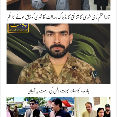
قائداعظم نامی شہری کا شناختی کارڈ بلاک،عدالت کا شہری کو پیش ہونے کا حکم
چارسدہ کا بہادر سپوت وطن کی حرمت پر قربان