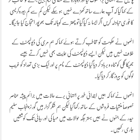
پولیس نے انتہائی برا سلوک کیا اور دوبارہ سے مقامی ایم،این،اے کو مخاطب کر
کے کہا گیا کہ آپ ہمارے ساتھ کھڑے نہیں ہو سکے لیکن کم سے کم بیوروکریسی
کا فوری تبادلہ کریں اگر ایسا نہ کیا گیا تو چھتر سے کوہالہ تک بھرپور احتجاج کیا جائیگا۔
انھوں نے حکومت کو مخاطب کرتے ہوئے کہا کہ ہم مری کی ڈیولپمنٹ کے
خلاف نہیں ہیں لیکن ایسے ڈیولپمنٹ کی حمایت بھی نہیں کرتے جیسے
جھیکاگلی کو تناہ و برباد کر دیا گیا ڈیولپمنٹ کے نام پر اور ایک بڑی تعداد کو غریب
لوگوں کو بیروزگار کر دیا گیا۔
انھوں نے کہا کہ ہمیں ابتدائی طور پر انتہائی برے حالات میں جرائم پیشہ عناصر
خصوصاً منشیات فروشوں کے ساتھ رکھا گیا لیکن ہم شکر گزار ہیں گورنر پنجاب سلیم
حیدر کے جنہوں نے ہمیں بہتر جگہ حوالات میں مہیا کی اور رہائی تک کوششیں
جاری رکھیں۔