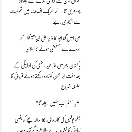
عمران خان سے دوستی ہونے کے باوجود
چودھری نثار نے تحریک انصاف میں شمولیت
سے انکاری رہے
علی امین گنڈاپور کا وزیراعلیٰ خیبرپختونخوا کے
عہدے سے مستعفی ہونے کا اعلان
پاکستان بھر میں نمازِ عیدالاضحی کی ادائیگی کے
بعد سنتِ ابراہیمی کو زندہ رکھتے ہوئے قربانی کا
سلسلہ شروع
“یہ سسٹم اب نہیں چلے گا”
جہلم پولیس کی کارروائی،10 سالہ بچے کو جنسی
زیادتی کا نشانہ بنانے والا ملزم گرفتار،مقدمہ