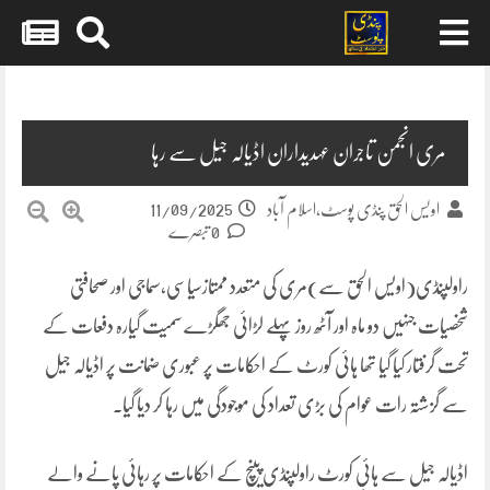
Skip
to
content
مری انجمن تاجران عہدیداران اڈیالہ جیل سے رہا
11/09/2025
اویس الحق پنڈی پوسٹ،اسلام آباد
0 تبصرے
راولپنڈی(اویس الحق سے)مری کی متعدد ممتازسیاسی،سماجی اور صحافتی
شخصیات جنہیں دو ماہ اور آٹھ روز پہلے لڑائی جھگڑے سمیت گیارہ دفعات کے
تحت گرفتار کیا گیا تھا ہائی کورٹ کے احکامات پر عبوری ضمانت پر اڈیالہ جیل
سے گزشتہ رات عوام کی بڑی تعداد کی موجودگی میں رہا کر دیا گیا۔
اڈیالہ جیل سے ہائی کورٹ راولپنڈی پینچ کے احکامات پر رہائی پانے والے