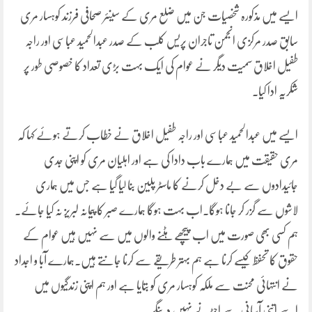
ایسے میں مذکورہ شخصیات جن میں ضلع مری کے سینئر صحافی فرزند کوہسار مری
سابق صدر مرکزی انجمن تاجران پریس کلب کے صدر عبدالحمید عباسی اور راجہ
طفیل اخلاق سمیت دیگر نے عوام کی ایک بہت بڑی تعداد کا خصوصی طور پر
شکریہ ادا کیا۔
ایسے میں عبدالحمید عباسی اور راجہ طفیل اخلاق نے خطاب کرتے ہوئے کہا کہ
مری حقیقت میں ہمارے باب دادا کی ہے اور اہلیان مری کو اپنی جدی
جائیدادوں سے بے دخل کرنے کا ماسٹر پلین بنا لیا گیا ہے جس میں ہماری
لاشوں سے گزر کر جانا ہوگا۔اب بہت ہوگا ہمارے صبر کا پیمانہ لبریز نہ کیا جائے۔
ہم کسی بھی صورت میں اب پیچھے ہٹنے والوں میں سے نہیں ہیں عوام کے
حقوق کا تحفظ کیسے کرنا ہے ہم بہتر طریقے سے کرنا جانتے ہیں۔ہمارے آبا و اجداد
نے انتہائی محنت سے ملکہ کوہسار مری کو بتایا ہے اور ہم اپنی زندگیوں میں
اسے اتنی آسانی سے اجڑنے نہیں دینگے۔