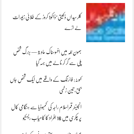
کلرسیداں ڈکیتی‘ڈاکو1 کروڑ کے طلائی زیورات
لے اڑے
بھون نلہ میں افسوسناک حادثہ — بزرگ شخص
پلی سے گر کر نالے میں بہہ گیا
کہوٹہ: فائرنگ کے واقعے میں ایک شخص جاں
بحق، تین زخمی
انجینئر قمراسلام راجہ کی کمبوڈیا سے ہنگامی کال
پر چکری میں 16 افراد کا کامیاب ریسکیو