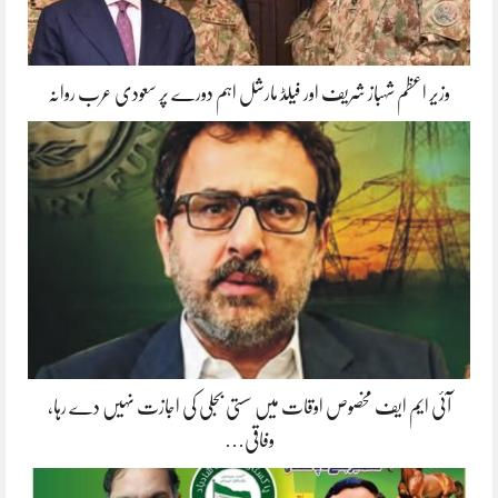
وزیر اعظم شہباز شریف اور فیلڈ مارشل اہم دورے پر سعودی عرب روانہ
آئی ایم ایف مخصوص اوقات میں سستی بجلی کی اجازت نہیں دے رہا،
وفاقی…