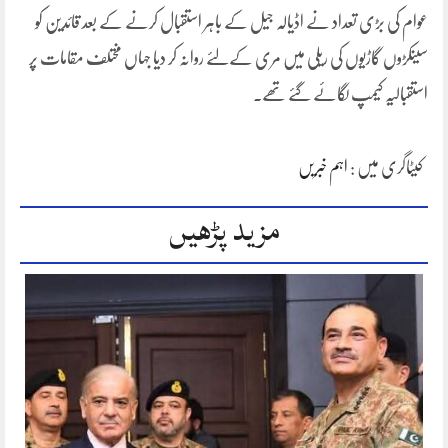
عوام کی بڑی تعداد نے اڈیالہ جیل کے باہر استقبال کرنے کے بعد قائدین کو
سینکڑوں گاڑیوں کی ریلی میں مری کےلئے روانہ کر دیا جہاں مختلف مقامات پر
استقبالیہ کیمپ لگائے گئے تھے۔
کیٹاگری میں :
اہم خبریں
مزید پڑھیں