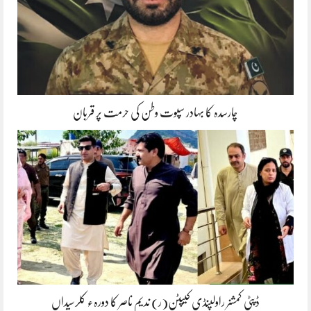
چارسدہ کا بہادر سپوت وطن کی حرمت پر قربان
ڈپٹی کمشنر راولپنڈی کیپٹن(ر) ندیم ناصر کا دورہء کلرسیداں