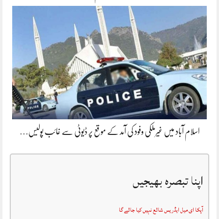
اسلام آباد میں غیرملکی وفود کی آمد کے موقع پر ڈیوٹی سے غائب پولیس…
اپنا تبصرہ بھیجیں
آپکا ای میل ایڈریس شائع نہیں کیا جائے گا