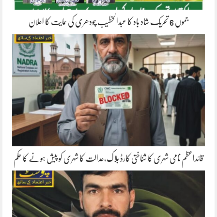
جموں 6 تحریک شاد باد کا عبدالخطیب چودھری کی حمایت کا اعلان
قائداعظم نامی شہری کا شناختی کارڈ بلاک،عدالت کا شہری کو پیش ہونے کا حکم