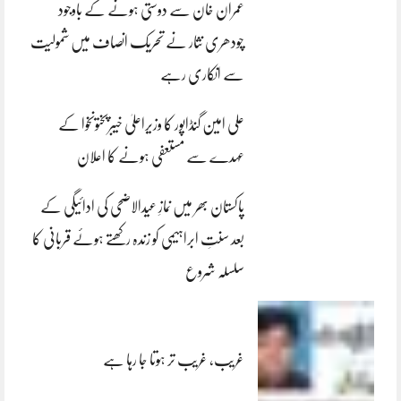
عمران خان سے دوستی ہونے کے باوجود
چودھری نثار نے تحریک انصاف میں شمولیت
سے انکاری رہے
علی امین گنڈاپور کا وزیراعلیٰ خیبرپختونخوا کے
عہدے سے مستعفی ہونے کا اعلان
پاکستان بھر میں نمازِ عیدالاضحی کی ادائیگی کے
بعد سنتِ ابراہیمی کو زندہ رکھتے ہوئے قربانی کا
سلسلہ شروع
غریب، غریب تر ہوتا جا رہا ہے