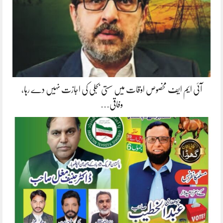
آئی ایم ایف مخصوص اوقات میں سستی بجلی کی اجازت نہیں دے رہا،
وفاقی…