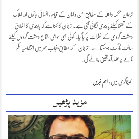
ترجمان محکمہ داخلہ کے مطابق امن و امان کے قیام، انسانی جانوں اور املاک
کے تحفظ کیلئے پابندی لگائی گئی ہے۔ ترجمان کا کہنا ہے کہ پابندی کا اطلاق
دہشت گردی کے خطرات پر کیا گیا۔ کوئی بھی عوامی اجتماع دہشت گردوں کیلئے
سافٹ ٹارگٹ ہوسکتا ہے۔ ترجمان کے مطابق پنجاب بھر میں انتظامیہ حکم
نامے پر عملدرآمدیقینی بنائے گی۔
کیٹاگری میں :
اہم خبریں
مزید پڑھیں