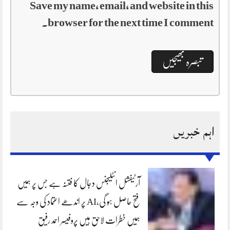
Save my name, email, and website in this
browser for the next time I comment.
اہم خبریں
آرٹیفشل انٹلیجنس دجال کا فتنہ ہے جس پر ہمیں
فتح حاصل ہو گی،AI پر اندھے اعتماد کی وجہ سے
ہمیں خطرات لاحق ہیں پروفیسر احمد رفیق