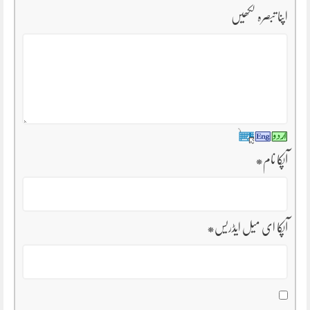
اپنا تبصرہ لکھیں
آپکا نام
*
آپکا ای میل ایڈریس
*