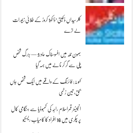
کلرسیداں ڈکیتی‘ڈاکو1 کروڑ کے طلائی زیورات
لے اڑے
بھون نلہ میں افسوسناک حادثہ — بزرگ شخص
پلی سے گر کر نالے میں بہہ گیا
کہوٹہ: فائرنگ کے واقعے میں ایک شخص جاں
بحق، تین زخمی
انجینئر قمراسلام راجہ کی کمبوڈیا سے ہنگامی کال
پر چکری میں 16 افراد کا کامیاب ریسکیو