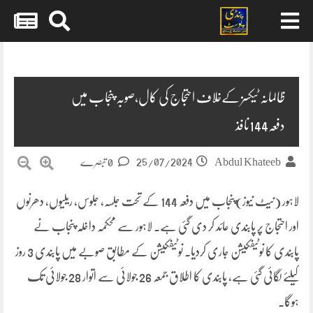
Skip
to
content
ظالمانہ ٹیکسز کےخلاف احتجاج کی کال،صوبہ پنجاب میں
دفعہ144نافذ
25/07/2024
Abdul Khateeb
0 تبصرے
لاہور (نیٹ نیوز)پنجاب میں دفعہ 144 کے تحت جلسہ، جلوس، ریلیوں، دھرنوں
اور احتجاج پر پابندی عائد کر دی گئی ہے۔ لاہور سے محکمہ داخلہ پنجاب نے
پابندی کا نوٹیفکیشن جاری کردیا۔ نوٹیفکیشن کے مطابق صوبے میں پابندی 3 روز
کیلئے لگائی گئی ہے، پابندی کا اطلاق جمعہ 26 جولائی سے اتوار 28 جولائی تک
ہوگا۔