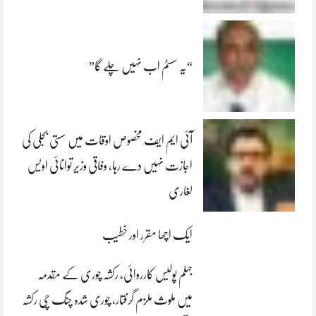
“یہ سسٹم اب نہیں چلے گا”
آئی ایم ایف مخصوص اوقات میں سستی بجلی کی
اجازت نہیں دے رہا، وفاقی وزیر توانائی اویس
لغاری
ایک اچھا مقرر اور خطیب
جہلم پولیس کارروائی، رکشہ چوری کے مقدمہ
میں ملوث ملزم گرفتار، چوری شدہ چنگ چی رکشہ