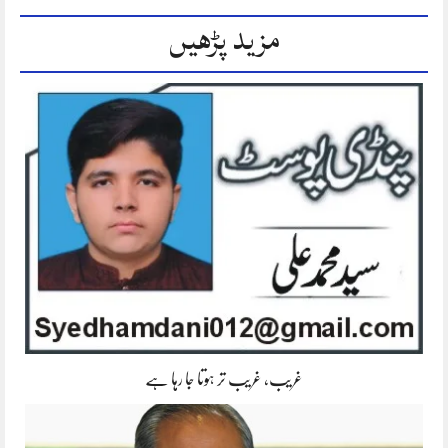
مزید پڑھیں
غریب، غریب تر ہوتا جا رہا ہے