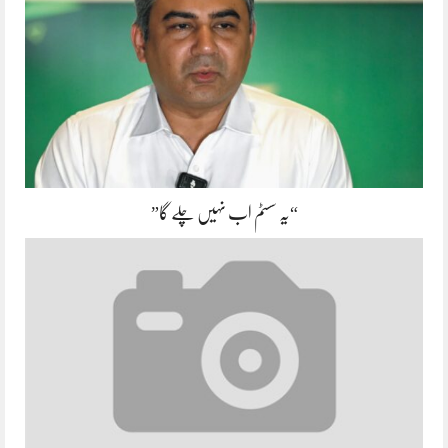
“یہ سسٹم اب نہیں چلے گا”