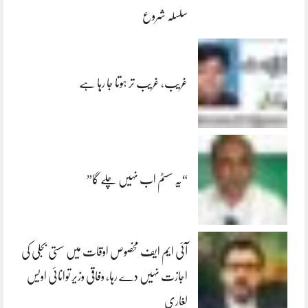
سلسلہ شروع
غریب، غریب تر ہوتا جا رہا ہے
“یہ سسٹم اب نہیں چلے گا”
آئی ایم ایف مخصوص اوقات میں سستی بجلی کی
اجازت نہیں دے رہا، وفاقی وزیر توانائی اویس
لغاری