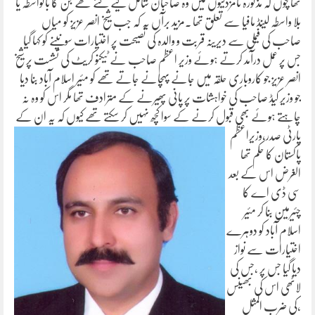
تھا چوں کہ مذکورہ نامزدگیوں میں وہ صاحبان شامل کیے گئے تھے جن کا بالواسطہ یا
بلا واسطہ لینڈ مافیا سے تعلق تھا ۔مزید برآں یہ کہ جب شیخ انصر عزیز کو میاں
صاحب کی فیملی سے دیرینہ قربت و والدہ کی نصیحت پر اختیارات سونپنے کو کہا گیا
جس پر عمل درآمد کرتے ہوئے وزیر اعظم صاحب نے ٹیکنو کریٹ کی نشست پر شیخ
انصر عزیز جو کاروباری حلقہ میں جانے پہچانے جاتے تھے کو مئیر اسلام آباد بنا دیا
جو وزیر کیڈ صاحب کی خواہشات پر پانی پھیرنے کے مترادف تھا مگر اس کو وہ نہ
چاہتے ہوئے بھی قبول
کرنے کے سوا کچھ نہیں کر سکتے تھے کیوں کہ یہ ان کے
پارٹی صدر
،وزیراعظم
پاکستان کا حکم تھا
الغرض اس کے بعد
سی ڈی اے کا
چئیرمین بنا کر مئیر
اسلام آباد کو دوہرے
اختیارات سے نواز
دیا گیا جس پر ،جس کی
لاٹھی اس کی بھینس
،کی ضرب المثل