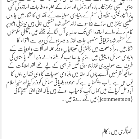
دیہی تعلیمی سیکٹرزنیلور،بارہ کہو،ترنول اور سہالہ کے طلباء و طالبات اساتذہ کی کمی
،ٹرانسپورٹیشن،سیکیورٹی سسٹم کے بنیادی سہولیات کے فقدان کا شکار ہیں چاروں
تعلیمی سیکٹرز میں ساڑھے 13سو سے زائد منظور شدہ نشستیں خالی ہیں نیز ڈیلی ویجز پر
کام کرنے والے اساتذہ ابھی تک عدلیہ پر آس لگائے بیٹھے ہیں ،پچھلی حکومتوں
کے منظور شدہ ترقیاتی منصوبہ جات فنڈز نہ میسر ہونے کی وجہ سے التواء کا
شکارہیں ،مراکز صحت میں ڈاکٹرز کی تعیناتیاں و دیگر عملہ اور آلات و ادویات کے
بنیادی مسائل درپیش ہیں ۔وزیر کیڈ صاحب کو ملنے والے وزیر اعظم پاکستان کی
طرف سے صوابدیدی فنڈ ز جو سوئی گیس فراہمی کے لیے تھے فقط اعلانات کے
سوا کچھ نظر نہیں آرہے چوں کہ حلقہ میں بنیادی سہولیات کا وہی فقدان جوں کا
توں ہی ہے ۔اب دیکھنا یہ ہے کہ موجودہ بلدیاتی مسائل کو وزیر کیڈ اور مئیر اسلام
آباد حل کرپانے میں کہاں تک کامیاب ہوتے ہیں یا کہ اپنی اپنی کھینچا تانی
میں لگے رہتے ہیں ۔{jcomments on}
کیٹاگری میں :
کالم