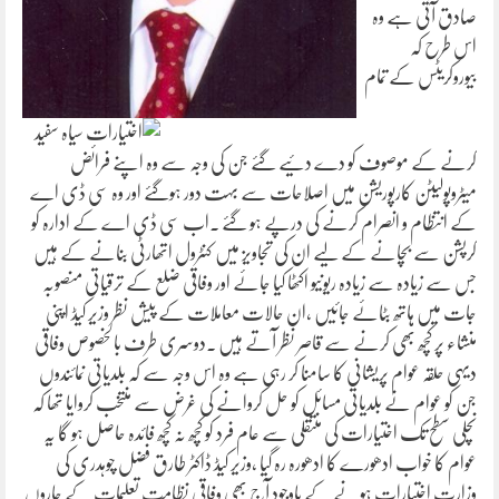
صادق آتی ہے وہ
اس طرح کہ
بیوروکریٹس کے تمام
اختیارات سیاہ سفید
کرنے کے موصوف کو دے دئیے گئے جن کی وجہ سے وہ اپنے فرائض
میٹروپولیٹن کارپوریشن میں اصلاحات سے بہت دور ہوگئے اور وہ سی ڈی اے
کے انتظام و انصرام کرنے کی درپے ہو گئے ۔اب سی ڈی اے کے ادارہ کو
کرپشن سے بچانے کے لیے ان کی تجاویز میں کنٹرول اتھارٹی بنانے کے ہیں
جس سے زیادہ سے زیادہ ریونیو اکٹھا کیا جائے اور وفاقی ضلع کے ترقیاتی منصوبہ
جات میں ہاتھ بٹائے جائیں ،ان حالات معاملات کے پیش نظر وزیر کیڈ اپنی
منشاء پر کچھ بھی کرنے سے قاصر نظر آتے ہیں ۔دوسری طرف بالخصوص وفاقی
دیہی حلقہ عوام پریشانی کا سامنا کر رہی ہے وہ اس وجہ سے کہ بلدیاتی نمائندوں
جن کو عوام نے بلدیاتی مسائل کو حل کروانے کی غرض سے منتخب کروایا تھا کہ
نچلی سطح تک اختیارات کی منتقلی سے عام فرد کو کچھ نہ کچھ فائدہ حاصل ہو گا یہ
عوام کا خواب ادھورے کا ادھورہ رہ گیا ،وزیر کیڈ ڈاکٹر طارق فضل چوہدری کی
وزارت اختیارات ہونے کے باوجود آج بھی وفاقی نظامت تعلیمات کے چاروں