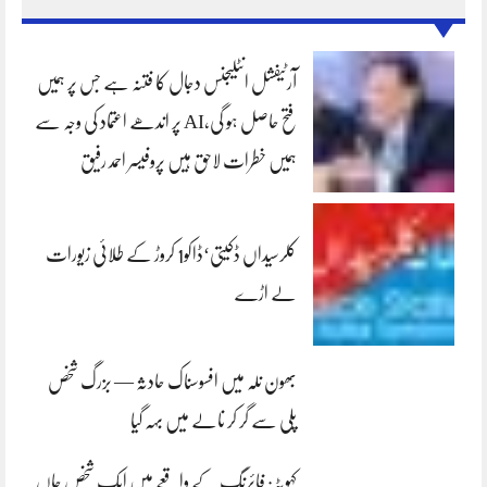
آرٹیفشل انٹلیجنس دجال کا فتنہ ہے جس پر ہمیں
فتح حاصل ہو گی،AI پر اندھے اعتماد کی وجہ سے
ہمیں خطرات لاحق ہیں پروفیسر احمد رفیق
کلرسیداں ڈکیتی‘ڈاکو1 کروڑ کے طلائی زیورات
لے اڑے
بھون نلہ میں افسوسناک حادثہ — بزرگ شخص
پلی سے گر کر نالے میں بہہ گیا
کہوٹہ: فائرنگ کے واقعے میں ایک شخص جاں