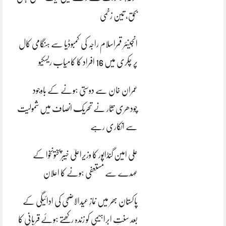
بحق، تین زخمی
انجینئر قمراسلام راجہ کی کمبوڈیا سے ہنگامی کال
پر چکری میں 16 افراد کا کامیاب ریسکیو
عمران خان سے دوستی ہونے کے باوجود
چودھری نثار نے تحریک انصاف میں شمولیت
سے انکاری رہے
علی امین گنڈاپور کا وزیراعلیٰ خیبرپختونخوا کے
عہدے سے مستعفی ہونے کا اعلان
پاکستان بھر میں نمازِ عیدالاضحی کی ادائیگی کے
بعد سنتِ ابراہیمی کو زندہ رکھتے ہوئے قربانی کا