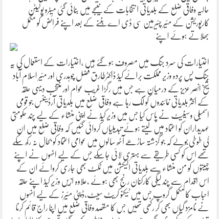
حالیہ وفاقی ضلع کے بلدیاتی ا نتخابات کے نتیجے میں بنائی گئی میٹرو پولیٹن
کارپوریشن کے مئیر چئیرمین سی ڈی اے بننے کے بعد اپنے فرائض کو مکمل
بھلاتے ہوئے اپنے
اختیارات کی سرد جنگ میں مصروف ہو گئے ہیں ،اختیارات کے استعمال کی یہ
جنگ پس پردہ وزیر مملکت برائے کیڈ ڈاکٹرطارق فضل چوہدری اور مئیر اسلام آباد
شیخ انصر عزیز کے درمیان ہے جس میں رگڑا غریب عوام اور منتخب دیہی حلقہ
کے اکثر بلدیاتی نمائندوں کو لگ رہا ہے وفاقی ضلع میں بلدیاتی آرڈیننس جو قومی
اسمبلی وسینیٹ نے پاس کیا جس میں وزیر کیڈ نے اپنی منشاء کے لیے چند حکومتی
عہدیداران کو اعتماد میں لیتے ہوئے تبدیلیاں کروائی گئیں کہ وفاقی ضلع میں ان
کی طوطی بولے کہ جو گزشتہ ساڑھے آٹھ سالوں میں عوامی اعتماد کو بحال نہ رکھ سکے
تھے اس کو کسی طریقے سے بہتری لائی جاسکے جس کے لیے انہوں نے اپنے
چہیتوں کو من منشاء سے بلدیاتی الیکشن میں ٹکٹ بھی جاری کروائے ان کے
اس اقدام سے چند لیگی کارکنان رنج بھی ہوئے ،علاوہ ازیں وزیر کیڈ اپنے حلقہ
احباب کا مکمل گروپ جس میں ٹیکنو کریٹ سیٹ،ڈپٹی مئیرز کے لیے انہوں
نے نامزد گیاں بھی کر رکھی تھیں جس کا مقصد وفاقی ضلع میں اپنا راج قائم کرنا