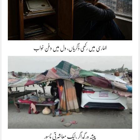
الماری میں رکھی ڈگریاں، دل میں دفن خواب
پیشہ ور گداگر ،ایک معاشرتی ناسور