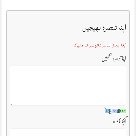
اپنا تبصرہ بھیجیں
آپکا ای میل ایڈریس شائع نہیں کیا جائے گا
اپنا تبصرہ لکھیں
آپکا نام
*