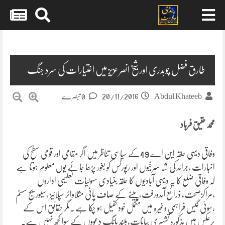
Skip
to
content
طارق فضل چوہدری اور شیخ انصر عزیز میں اختیارات کی سرد جنگ
20/11/2016
Abdul Khateeb
0 تبصرے
محمد عتیق فرہاد
وفاقی دیہی حلقہ این اے 49کے سیاسی تناظر میں اگر مقامی اور قومی سطح کی
اخبارات ،جرائد کی شہ سرخیوں اور رپورٹس کو بغور پڑھا جائے یوں معلوم ہوتا ہے
کہ وفاقی ضلع کا یہ دیہی آبادیوں کا حلقہ بنیادی سہولیات تعلیمی اداروں
،مراکزصحت، ذرائع آمدورفت،پینے کے صاف پانی مثلاواٹر سپلائیز ،سیوریج سسٹم
،سوئی گیس فراہمی وغیرہ میں مکمل خود کفیل ہو چکا ہے ۔مگر حقائق اس کے
برعکس ہیں مذکورہ تشہیری بیانات،بلند بانگ دعووں کے سوا کچھ نہیں ہے۔