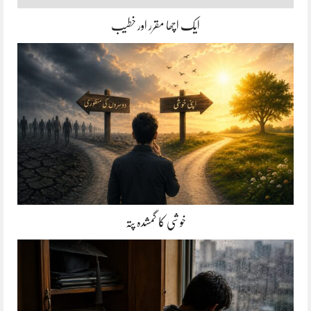
ایک اچھا مقرر اور خطیب
خوشی کا گمشدہ پتہ