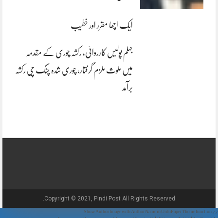
ایک اچھا مقرر اور خطیب
جہلم پولیس کارروائی، رکشہ چوری کے مقدمہ
میں ملوث ملزم گرفتار، چوری شدہ چنگ چی رکشہ
برآمد
Copyright © 2021, Pindi Post All Rights Reserved.
// Show Author Image with Author Name in UrduPaper Theme function