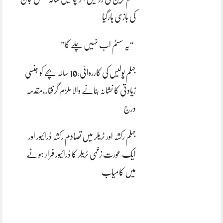
کی بازی ہارگیا
“یہ سسٹم اب نہیں چلے گا”
جہلم پولیس کی کارروائی،10 سالہ بچے کو جنسی
زیادتی کا نشانہ بنانے والا ملزم گرفتار،مقدمہ
درج
جہلم رکشہ اور ٹریلر میں تصادم رکشہ ڈرائیور اور
ایک عورت زخمی ٹریلر کا ڈرائیور فرار ہونے
میں کامیاب