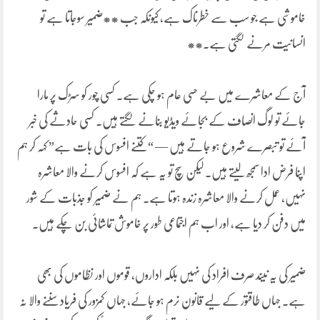
خاموشی ہے جو سب سے خطرناک ہے، کیونکہ جب **ضمیر سوجاتا ہے تو
انسانیت مرنے لگتی ہے۔**
آج کے معاشرے میں بے حسی عام ہو چکی ہے۔ کسی چور کو سڑک پر مارا
جائے تو لوگ انصاف کے بجائے ویڈیو بنانے لگتے ہیں۔ کسی حادثے کی خبر
آئے تو تبصرے شروع ہو جاتے ہیں — “کتنے افسوس کی بات ہے” کہہ کر ہم
اپنا فرض ادا سمجھ لیتے ہیں۔ لیکن سچ تو یہ ہے کہ افسوس کرنے والا معاشرہ
نہیں، عمل کرنے والا معاشرہ زندہ ہوتا ہے۔ ہم نے ضمیر کو جذبات کے شور
میں دفن کر دیا ہے، اور اب ہم اجتماعی طور پر خاموش تماشائی بن چکے ہیں۔
ضمیر کی یہ نیند صرف افراد کی نہیں بلکہ اداروں، قوموں اور نظاموں کی بھی
ہے۔ جہاں طاقتور کے لیے قانون نرم ہو جائے، جہاں کمزور کی فریاد سننے والا نہ