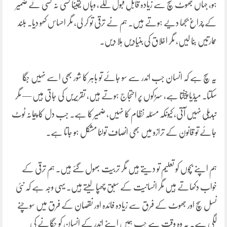
ہو، جہاں جھوٹ سچ سے زیادہ قابلِ قبول لگے، وہاں یقیناً کسی نہ کسی نے ضمیر
کے چراغ بجھا دیے ہوتے ہیں۔ ہم نے ترقی تو کر لی، مگر احساس کھو دیا۔ بلند
عمارتیں بنا لیں، مگر اخلاق کی بنیادیں ہلا دیں۔
یہ سچ ہے کہ انسان جب اندر سے سو جائے تو باہر کا شور بھی اسے نہیں جگا
سکتا۔ میڈیا چیختا ہے، سڑکوں پر احتجاج ہوتے ہیں، تقریریں کی جاتی ہیں — مگر
تبدیلی نہیں آتی، کیونکہ مسئلہ نظام کا نہیں، ضمیر کا ہے۔ جب دل کا پیمانہ ٹوٹ
جائے تو قانون کے ترازو میں بھی انصاف تولنا مشکل ہو جاتا ہے۔
ہم اپنے بچوں کو تعلیم تو دیتے ہیں مگر تربیت بھول گئے ہیں۔ ہم ترقی کے
خواب دکھاتے ہیں مگر انسانیت کے سبق چھپا لیتے ہیں۔ یہی وجہ ہے کہ نئی
نسل سچ اور جھوٹ کے فرق سے زیادہ فائدہ اور نقصان کے فرق میں سوچنے
لگی ہے۔ یہ وہ وقت ہے جب ہمیں اپنے اندر کے انسان کو جگانے کی