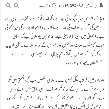
23/10/2025
سید محمد علی
0 تبصرے
دنیا کے شور میں سب کچھ سنائی دیتا ہے، مگر ایک آواز ہے جو اکثر دب جاتی ہے
— ضمیر کی آواز۔ یہ وہ اندرونی صدا ہے جو انسان کو اچھے اور برے کی تمیز سکھاتی
ہے، جو تنہائی میں بھی ساتھ رہتی ہے، اور جو ہمیں یاد دلاتی ہے کہ انسان
ہونے کا مطلب صرف جینا نہیں بلکہ احساس کے ساتھ جینا ہے۔ لیکن المیہ یہ
ہے کہ آج کے دور میں یہ آواز مدھم پڑ چکی ہے، جیسے کسی نے ہمارے اندر
کے انسان پر نیند کا جادو کر دیا ہو۔
ہم زندہ ہیں، مگر شاید جاگ نہیں رہے۔ ہماری آنکھیں سب کچھ دیکھتی ہیں مگر
دل خاموش ہے۔ کسی کے ساتھ ظلم ہو جائے، کسی کا حق چھن جائے، کسی
ماں کی گود اجڑ جائے — ہم لمحہ بھر کے لیے افسوس تو کرتے ہیں، مگر اگلے ہی
لمحے موبائل کی اسکرین پر نیا منظر ہمیں اس درد سے کاٹ دیتا ہے۔ یہی وہ