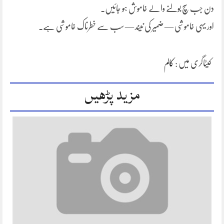
دن جب سچ بولنے والے خاموش ہو جائیں۔
اور یہی خاموشی — ضمیر کی نیند — سب سے خطرناک خاموشی ہے۔
کیٹاگری میں :
کالم
مزید پڑھیں