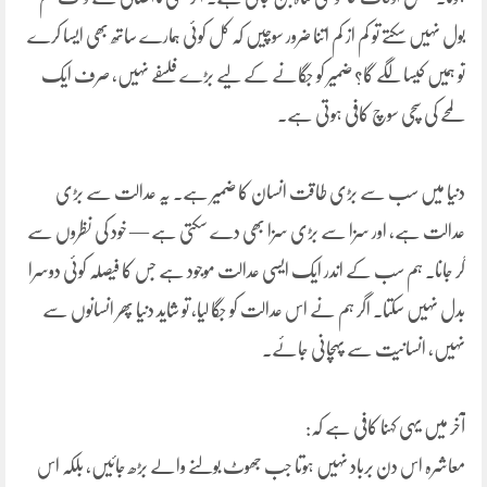
بول نہیں سکتے تو کم از کم اتنا ضرور سوچیں کہ کل کوئی ہمارے ساتھ بھی ایسا کرے
تو ہمیں کیسا لگے گا؟ ضمیر کو جگانے کے لیے بڑے فلسفے نہیں، صرف ایک
لمحے کی سچی سوچ کافی ہوتی ہے۔
دنیا میں سب سے بڑی طاقت انسان کا ضمیر ہے۔ یہ عدالت سے بڑی
عدالت ہے، اور سزا سے بڑی سزا بھی دے سکتی ہے — خود کی نظروں سے
گر جانا۔ ہم سب کے اندر ایک ایسی عدالت موجود ہے جس کا فیصلہ کوئی دوسرا
بدل نہیں سکتا۔ اگر ہم نے اس عدالت کو جگا لیا، تو شاید دنیا پھر انسانوں سے
نہیں، انسانیت سے پہچانی جائے۔
آخر میں یہی کہنا کافی ہے کہ:
معاشرہ اس دن برباد نہیں ہوتا جب جھوٹ بولنے والے بڑھ جائیں، بلکہ اس