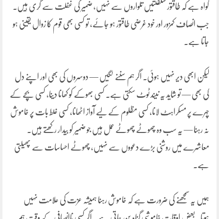
گواہ ہے کہ طاقتور سلطنتیں تلواروں سے نہیں، ضمیر کی غفلت سے گری ہیں۔
جب انصاف کمزور اور خود غرضی طاقتور ہو جائے، تو کسی بھی قوم کا زوال یقینی ہو
جاتا ہے۔
لیکن ابھی دیر نہیں ہوئی۔ اگر ہم سننے لگیں — دوسروں کی بھی اور اپنے دل
کی بھی — تو شاید یہ نیند ٹوٹ سکتی ہے۔ کسی بھوکے کو کھانا دینا، کسی بچے کے
چہرے پر مسکراہٹ لانا، کسی مظلوم کے لیے آواز اٹھانا، کسی غلط بات پر خاموش
نہ رہنا — یہ سب وہ چھوٹے چھوٹے عمل ہیں جو ضمیر کو بیدار رکھتے ہیں۔
معاشرے میں روشنی بڑے دعووں سے نہیں، چھوٹے احساسات سے پھیلتی
ہے۔
ہمیں یہ سمجھنے کی ضرورت ہے کہ خاموش رہنا ہمیشہ عزت کی علامت نہیں
ہوتا۔ بعض اوقات خاموشی گناہ بن جاتی ہے۔ اگر کسی ناانصافی کے وقت ہم