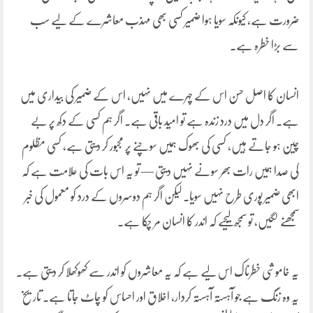
ضرورت ہے، کیونکہ سویا ہوا ضمیر کسی بھی مہذب معاشرے کے لیے سب
سے بڑا خطرہ ہے۔
انسان کا اصل حسن اس کے چہرے میں نہیں، اس کے ضمیر کی بیداری میں
ہے۔ اگر دل میں درد زندہ ہے تو امید باقی ہے۔ اگر ہم کسی کے دکھ پر بے
چین ہو جاتے ہیں، کسی کی بھوک ہمیں سوچنے پر مجبور کر دیتی ہے، کسی مظلوم
کی صدا ہمیں رات بھر سونے نہیں دیتی — تو یہ اس بات کی علامت ہے کہ
ابھی ضمیر پوری طرح نہیں سویا۔ لیکن اگر ہم دوسروں کے درد کو معمول کی خبر
سمجھنے لگیں، تو سمجھ لیجیے کہ اندر کا انسان مر چکا ہے۔
یہ خاموشی خطرناک اس لیے ہے کہ یہ معاشروں کو اندر سے کھوکھلا کر دیتی ہے۔
یہ وہ زنگ ہے جو آہستہ آہستہ کردار، اخلاق اور احساس کو چاٹ جاتا ہے۔ تاریخ