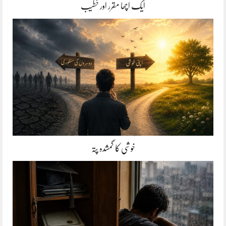
ایک اچھا مقرر اور خطیب
خوشی کا گمشدہ پتہ