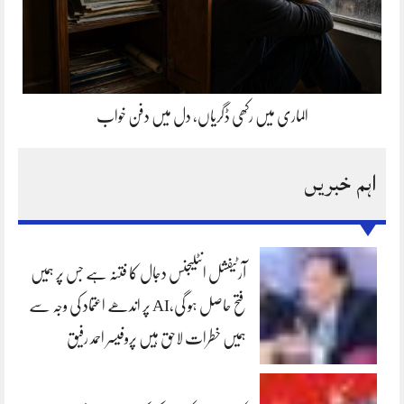
الماری میں رکھی ڈگریاں، دل میں دفن خواب
اہم خبریں
آرٹیفشل انٹلیجنس دجال کا فتنہ ہے جس پر ہمیں
فتح حاصل ہو گی،AI پر اندھے اعتماد کی وجہ سے
ہمیں خطرات لاحق ہیں پروفیسر احمد رفیق