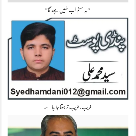
“یہ سسٹم اب نہیں چلے گا”
غریب، غریب تر ہوتا جا رہا ہے