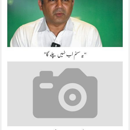
“یہ سسٹم اب نہیں چلے گا”