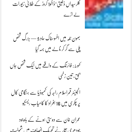
کلرسیداں ڈکیتی‘ڈاکو1 کروڑ کے طلائی زیورات
لے اڑے
بھون نلہ میں افسوسناک حادثہ — بزرگ شخص
پلی سے گر کر نالے میں بہہ گیا
کہوٹہ: فائرنگ کے واقعے میں ایک شخص جاں
بحق، تین زخمی
انجینئر قمراسلام راجہ کی کمبوڈیا سے ہنگامی کال
پر چکری میں 16 افراد کا کامیاب ریسکیو
عمران خان سے دوستی ہونے کے باوجود
چودھری نثار نے تحریک انصاف میں شمولیت