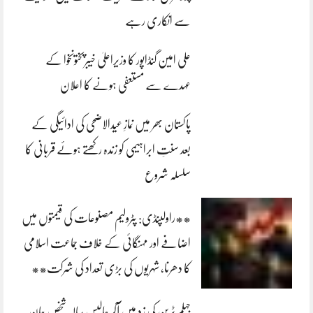
سے انکاری رہے
علی امین گنڈاپور کا وزیراعلیٰ خیبرپختونخوا کے
عہدے سے مستعفی ہونے کا اعلان
پاکستان بھر میں نمازِ عیدالاضحی کی ادائیگی کے
بعد سنتِ ابراہیمی کو زندہ رکھتے ہوئے قربانی کا
سلسلہ شروع
**راولپنڈی: پٹرولیم مصنوعات کی قیمتوں میں
اضافے اور مہنگائی کے خلاف جماعت اسلامی
کا دھرنا، شہریوں کی بڑی تعداد کی شرکت**
جہلم ٹرین کی زد میں آکر چالیس سالہ شخص جان