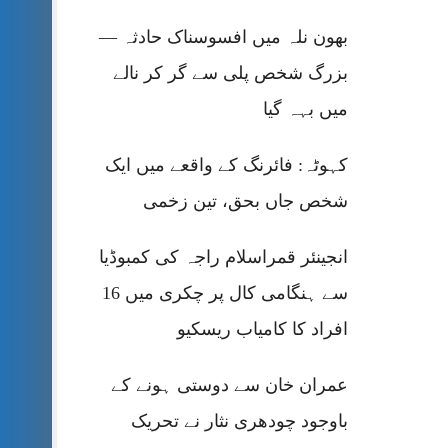
بھون نلہ میں افسوسناک حادثہ —
بزرگ شخص پلی سے گر کر نالے
میں بہہ گیا
کہوٹہ: فائرنگ کے واقعے میں ایک
شخص جاں بحق، تین زخمی
انجینئر قمراسلام راجہ کی کمبوڈیا
سے ہنگامی کال پر چکری میں 16
افراد کا کامیاب ریسکیو
عمران خان سے دوستی ہونے کے
باوجود چودھری نثار نے تحریک