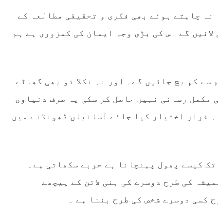
 نہ چاہتے ہوئے بھی فکری و تحقیقی مطالعہ کے
لائیں گے اس کی بڑی وجہ ایمان کی کمزوری ہے ہم
 سے کم بچ جائیں گے۔ اور نہ نکلا تو بھی گھاٹے
ی مکمل رسائی نہیں حاصل کر سکی یہ صرف دنیاوی
ہ فرار اختیار کیا جائے آسانیاں ڈھونڈنے میں
تک کیسے پھول پہنچانا ہے حربے سکھاتی ہے۔
میشہ کی طرح دوسرے کی بنی لائن کے پیچھے
 کسی دوسرے شخص کی طرح بننا ہے ۔