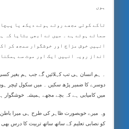
ہوں
تاکے کوئی مجھے روتے ہوئے دیکھ یا پہچان 
سمائے ہوئے ہے ۔ میں نے ابھی بتایا کہ ہ
انہیں خوش مزاج اور خوشگوار سمجھ کر اکث
انداز رویہ انہیں ایک اور موت سے ہمکنار
۔ ہم انسان ہی تب کہلائیں گے جب ہم بغیر کسی 
دوسرے کا ضمیر پڑھ سکیں ۔ میں سکول ٹیچر ہوں 
میں کامیابی ہے کہ بچے مجھے ہمیشہ خوشگوار 
وہ میرے خوبصورت ظاہر کی طرح ہی میرا باطن
کو نصابی تعلیم کے ساتھ ساتھ تربیت کا درس بھی