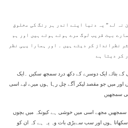
نہ لے ” یہ دنیا اپنے اندر ہر رنگ کی مخلوق
مارے بہت قریب لوگ مرے ہوئے ہوتے ہیں اور ہم
ر نظرانداز کر دیتے ہیں ۔ اور ہمارا یہی نظر
 کر دیتا ہے
کے بتائے ایک دوسرے کے دکھ درد سمجھ سکیں ۔ایک
اور میں جو مقصد لیکر آگے چل رہا ہوں میرے لیے اسی
ہی سمجھیں
 سمجھیں مجھے اسی میں خوشی ہے کیونکہ میں بچوں
 سکھاتا ہوں اور سب سےبڑی بات وہ یہ ہے کہ ان کو