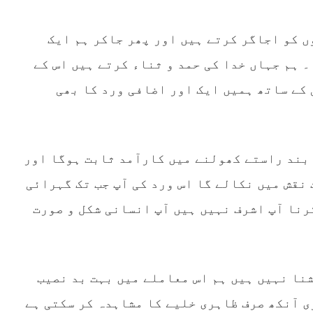
ں کو اجاگر کرتے ہیں اور پھر جاکر ہم ایک
 ہم جہاں خدا کی حمد و ثناء کرتے ہیں اس کے
 کے ساتھ ہمیں ایک اور اضافی ورد کا بھی
 بند راستے کھولنے میں کارآمد ثابت ہوگا اور
نقش میں نکالے گا اس ورد کی آپ جب تک گہرائی
رنا آپ اشرف نہیں ہیں آپ انسانی شکل و صورت
شنا نہیں ہیں ہم اس معاملے میں بہت بد نصیب
ی آنکھ صرف ظاہری خلیے کا مشاہدہ کر سکتی ہے