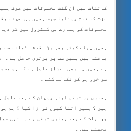
کائنات میں ان گنت مخلوقات میں صرف ہمیں 
عزت کا تاج پہنایا صرف ہمیں ہی اس نے وقا
مخلوقات کو ہمارے ہی کنٹرول میں کر دیا 
ہمیں پہلے کوئی بھی بڑا قدم اٹھانے سے پ
یافتہ ہیں ہمیں سب پر برتری حاصل ہے ۔ اس
ہے ہمیں یہ بھی اعزاز حاصل ہے کہ ہم مسجو
سر خرو ہو کر نکالے گئے ۔
ہماری ہر ترقی اپنی پہچان کے بعد حاصل ہ
ہیں ؟ ہمیں اتنا کیوں نوازا گیا ؟ ہم ہی 
جوابات کے بعد ہماری ترقی ہے ۔ انہی سوال
بخشتے ہیں ۔