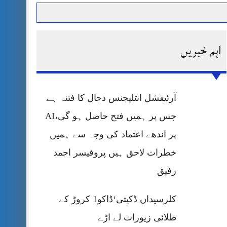
اہم خبریں
حرمت پر قربان
 کی پریس کانفرنس
آرٹیفشل انٹلیجنس دجال کا فتنہ ہے
جس پر ہمیں فتح حاصل ہو گی،AI
پر اندھے اعتماد کی وجہ سے ہمیں
خطرات لاحق ہیں پروفیسر احمد
رفیق
کلرسیداں ڈکیتی‘ڈاکو1 کروڑ کے
طلائی زیورات لے اڑے