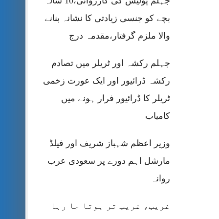
جہلم پولیس کی کارروائی،10 سالہ
بچے کو جنسی زیادتی کا نشانہ بنانے
والا ملزم گرفتار،مقدمہ درج
جہلم رکشہ اور ٹریلر میں تصادم
رکشہ ڈرائیور اور ایک عورت زخمی
ٹریلر کا ڈرائیور فرار ہونے میں
کامیاب
وزیر اعظم شہباز شریف اور فیلڈ
مارشل اہم دورے پر سعودی عرب
روانہ
غریب، غریب تر ہوتا جا رہا