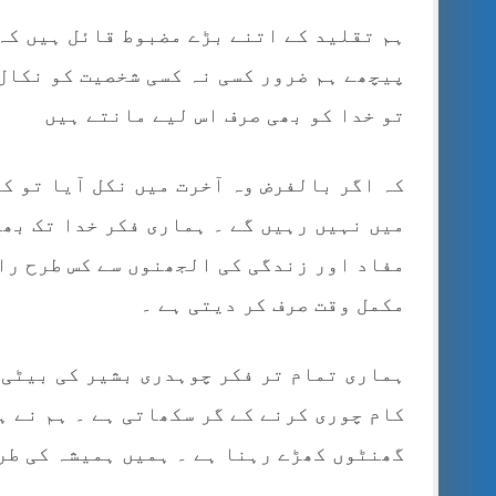
ہم تقلید کے اتنے بڑے مضبوط قائل ہیں کہ
پیچھے ہم ضرور کسی نہ کسی شخصیت کو نکال 
تو خدا کو بھی صرف اس لیے مانتے ہیں
کہ اگر بالفرض وہ آخرت میں نکل آیا تو کم
میں نہیں رہیں گے ۔ ہماری فکر خدا تک بھ
مفاد اور زندگی کی الجھنوں سے کس طرح را
مکمل وقت صرف کر دیتی ہے ۔
ہماری تمام تر فکر چوہدری بشیر کی بیٹی 
کام چوری کرنے کے گر سکھاتی ہے ۔ ہم نے ہ
گھنٹوں کھڑے رہنا ہے ۔ ہمیں ہمیشہ کی طرح