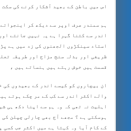
اس میں باطن کے بھید آشکار کرنے کی سکت ن
ہم سمندر صرف اوپر سے دیکھ کر اینجوائے 
اندر سے کتنا گہرا ہے یہ نہیں جانتے اور 
استاد سینکڑوں الجھنوں کی زد میں ہے پڑ
ظریفی اور بذلہ سنج مزاج اور طریقہ تعلی
قسمت ہیں خوش رہتے ہیں ہنساتے ہیں ،
ان بیچاروں کو کیسے اندر کے بھیدوں کی خ
والے اکثر اندر سے کب کے مر چکے ہوتے ہیں
اہلیت نہ تھی کہ وہ ہم سے اپنا دکھ ہی شی
ہوسکتی ہے ؟ مجھے آج بھی چارلی چپلن کی 
کے کام آیا وہ کہتا ہے میں اکثر جب کسی پ