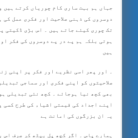
جہاں ہم بہت ساری کام چوریاں کرتے ہیں و
دوسروں کی ذہنی صلاحیت اور فکری عمل کی 
تک چوری کیئے جاتے ہیں ۔ اس بڑی ڈکیتی پ
ہوتی بلکہ ہم پے در پے دوسروں کی فکر اور
ہیں
۔ اور پھر اسی نظریے اور فکر پر اپنی زن
صلاحیتوں کو اپنی فکری اور سماجی تبدیلی
بھی کچھ نیا ہوجائے ۔ کچھ نئی تبدیلی ہو 
اپنے اجداد کی قیمتی اشیاء کی طرح کسی پ
یہ ان بزرگوں کی امانت ہے
ہمارے پاس ۔ اگر کچھ پل بیٹھ کر صرف اس ب