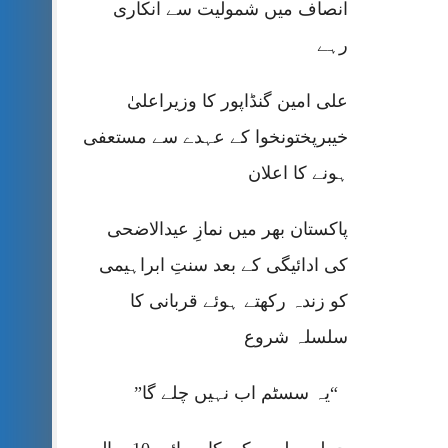
انصاف میں شمولیت سے انکاری
رہے
علی امین گنڈاپور کا وزیراعلیٰ
خیبرپختونخوا کے عہدے سے مستعفی
ہونے کا اعلان
پاکستان بھر میں نمازِ عیدالاضحی
کی ادائیگی کے بعد سنتِ ابراہیمی
کو زندہ رکھتے ہوئے قربانی کا
سلسلہ شروع
“یہ سسٹم اب نہیں چلے گا”