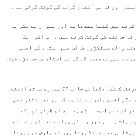
ہیں اور نہ ہی آشکار کرنے کی کوشش کرتی ہے ۔
کرتے ہیں کتنا سیدھا سا اور ہموار ہے مگر یہ
نہ جاننے کی کوشش کرتے ہیں ۔ اب اگر ایک
ھنے والے سینکڑوں طالب علم استاد کی اعلی
م سے یہی سمجھیں گے کہ یہ استاد صاحب بڑے خوش
وفناک شکل دکھائی جائے ؟؟ ہمارے ساتھ اٹھنے
 مگر افسوس اس بات کا ہے کہ ہم میں اتنی بھی
ئر کر دیں اس سے بڑی ہماری کم ظرفی اور کیا
وہ بات یاد ہے جو چارلی چپلن دنیا کو ہنسانے
ریشانی میں مبتلا ہوتا ہوں تو بارش میں روتا