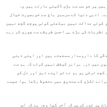
ہیں پر جو سب سے بڑی ڈکیتی مارتے ہیں وہ
ہے۔ ادبی دنیا کے سرسبز باغ سے خوبصورت خیال
ر کوئی عدالت نہیں بیٹھتی کوئی پوچھ گچھ نہیں
 نظریات کی بڑے ہی احسن طریقے سے چوری کر رہے
دگی کا دارومدار سمجھتے ہیں اور اپنی ذہنی
وں میں ذرہ برابر کوشش نہیں کرتے کہ ہم سے
کچھ ترقی ہو ہم نے تو اپنے ذہن اور دل کو
رانے لکڑی کے صندوق میں محفوظ رکھا ہوا جیسے
ات پر غور کریں کہ آخر کیا وجہ ہے کہ اس