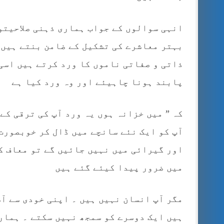
انہی سوالوں کے جواب ہماری ذہنی صلاحیتو
بہتر معاشرے کی تشکیل کے ضامن بنتے ہیں ۔
ذاتی و صفاتی ناموں کا ورد کرتے ہیں اسی
پابند ہونا چاہیئے اور وہ ورد کیا ہے
کہ ” میں خزانہ ہوں یہ ورد آپ کی ترقی کے
آپ کو ایک نئے سانچے میں ڈال کر خوبصورت 
اور گیرائی میں نہیں جائیں گے تو معاف ک
میں ضرور پیدا کیئے گئے ہیں
مگر آپ انسان نہیں ہیں ۔ اپنی خودی سے آ
ہیں ایک دوسرے کو سمجھ نہیں سکتے ۔ ہمار