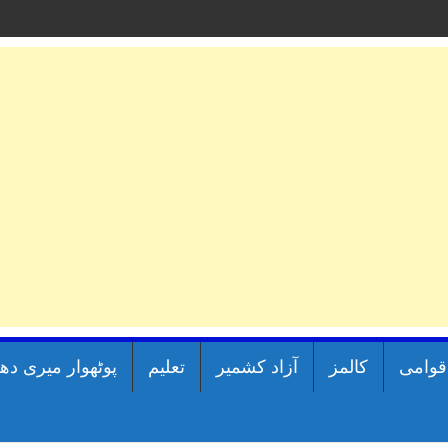
اقوامی
کالمز
آزاد کشمیر
تعلیم
پوٹھوار میری دھ