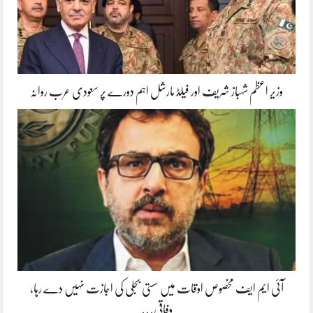
وزیر اعظم شہباز شریف اور فیلڈ مارشل اہم دورے پر سعودی عرب روانہ
آئی ایم ایف مخصوص اوقات میں سستی بجلی کی اجازت نہیں دے رہا،
وفاقی…