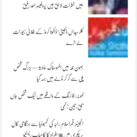
ہمیں خطرات لاحق ہیں پروفیسر احمد رفیق
کلرسیداں ڈکیتی‘ڈاکو1 کروڑ کے طلائی زیورات
لے اڑے
بھون نلہ میں افسوسناک حادثہ — بزرگ شخص
پلی سے گر کر نالے میں بہہ گیا
کہوٹہ: فائرنگ کے واقعے میں ایک شخص جاں
بحق، تین زخمی
انجینئر قمراسلام راجہ کی کمبوڈیا سے ہنگامی کال
پر چکری میں 16 افراد کا کامیاب ریسکیو