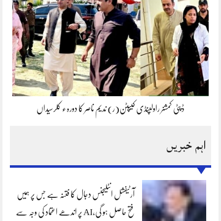
ڈپٹی کمشنر راولپنڈی کیپٹن(ر) ندیم ناصر کا دورہء کلرسیداں
اہم خبریں
آرٹیفشل انٹلیجنس دجال کا فتنہ ہے جس پر ہمیں
فتح حاصل ہو گی،AI پر اندھے اعتماد کی وجہ سے