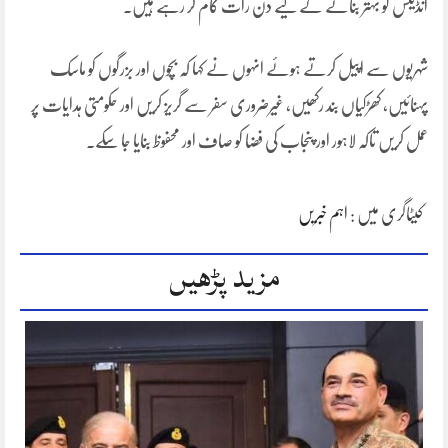
انڈیکس کو بہتر بنانے کے لیے دن رات کام کر رہے ہیں۔
شہریوں سے اپیل کرتے ہوئے انہوں نے کہا کہ بچوں اور بزرگوں کو ماسک
پہنائیں، کھڑکیاں بند رکھیں، غیرضروری سفر سے گریز کریں اور حکومتی ہدایات پر
عمل کریں تاکہ لاہور اور پنجاب کی فضا کو صاف اور محفوظ بنایا جا سکے۔
کیٹاگری میں :
اہم خبریں
مزید پڑھیں