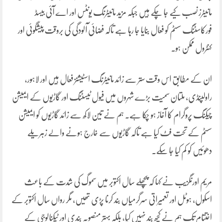
مانیٹرز نصب کیے جا چکے ہیں جبکہ مزید مانیٹرنگ یونٹس اور اے آئی بیسڈ
فورکاسٹنگ سسٹم کو فعال بنایا جا رہا ہے تاکہ فضائی آلودگی کی بروقت پیشگوئی اور
کنٹرول ممکن ہو۔
ان کے مطابق اس وقت ستر سے زائد مانیٹرنگ اسٹیشنز فعال ہیں اور لاہور،
راولپنڈی، ملتان سمیت بڑے شہروں میں فیول ٹیسٹنگ اور گاڑیوں کے ایمیشن
چیکنگ پروگرام کا آغاز ہو چکا ہے۔ ہم نے تین لاکھ سے زائد گاڑیوں کو ایمیشن
سسٹم کے تحت فٹ کیا ہے تاکہ گاڑیوں سے خارج ہونے والے زہریلے
دھوئیں کو کم کیا جا سکے۔
مریم اورنگزیب نے کہا کہ پچھلے سال اکتوبر میں سموگ کی شدت کے باعث
اسکول، ہوٹل اور تعمیراتی سرگرمیاں بند کرنا پڑی تھیں، مگر رواں سال اکتوبر کے
اختتام تک ہم نے کچھ بند نہیں کیا، بلکہ بہتر منصوبہ بندی اور ٹیکنالوجی کے