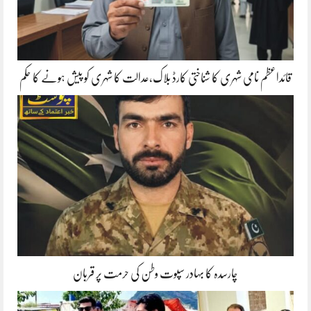
قائداعظم نامی شہری کا شناختی کارڈ بلاک،عدالت کا شہری کو پیش ہونے کا حکم
چارسدہ کا بہادر سپوت وطن کی حرمت پر قربان