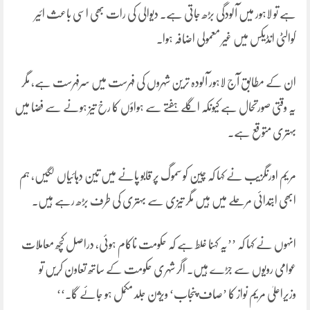
ہے تو لاہور میں آلودگی بڑھ جاتی ہے۔ دیوالی کی رات بھی اسی باعث ائیر
کوالٹی انڈیکس میں غیر معمولی اضافہ ہوا۔
ان کے مطابق آج لاہور آلودہ ترین شہروں کی فہرست میں سرفہرست ہے، مگر
یہ وقتی صورتحال ہے کیونکہ اگلے ہفتے سے ہواؤں کا رخ تیز ہونے سے فضا میں
بہتری متوقع ہے۔
مریم اورنگزیب نے کہا کہ چین کو سموگ پر قابو پانے میں تین دہائیاں لگیں، ہم
ابھی ابتدائی مرحلے میں ہیں مگر تیزی سے بہتری کی طرف بڑھ رہے ہیں۔
انہوں نے کہا کہ ’’یہ کہنا غلط ہے کہ حکومت ناکام ہوئی، دراصل کچھ معاملات
عوامی رویوں سے جڑے ہیں۔ اگر شہری حکومت کے ساتھ تعاون کریں تو
وزیراعلیٰ مریم نواز کا ’صاف پنجاب‘ ویژن جلد مکمل ہو جائے گا۔‘‘