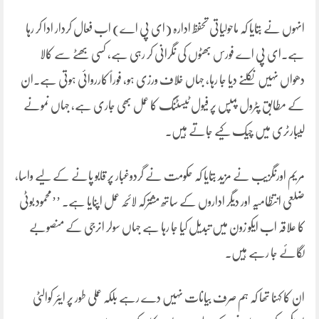
انہوں نے بتایا کہ ماحولیاتی تحفظ ادارہ (ای پی اے) اب فعال کردار ادا کر رہا
ہے۔ای پی اے فورس بھٹوں کی نگرانی کر رہی ہے، کسی بھٹے سے کالا
دھواں نہیں نکلنے دیا جا رہا، جہاں خلاف ورزی ہو، فوراً کارروائی ہوتی ہے۔ان
کے مطابق پٹرول پمپس پر فیول ٹیسٹنگ کا عمل بھی جاری ہے، جہاں نمونے
لیبارٹری میں چیک کیے جاتے ہیں۔
مریم اورنگزیب نے مزید بتایا کہ حکومت نے گردوغبار پر قابو پانے کے لیے واسا،
ضلعی انتظامیہ اور دیگر اداروں کے ساتھ مشترکہ لائحہ عمل اپنایا ہے۔ ’’محمود بوٹی
کا علاقہ اب ایکو زون میں تبدیل کیا جا رہا ہے جہاں سولر انرجی کے منصوبے
لگائے جا رہے ہیں۔
ان کا کہنا تھا کہ ہم صرف بیانات نہیں دے رہے بلکہ عملی طور پر ایئر کوالٹی