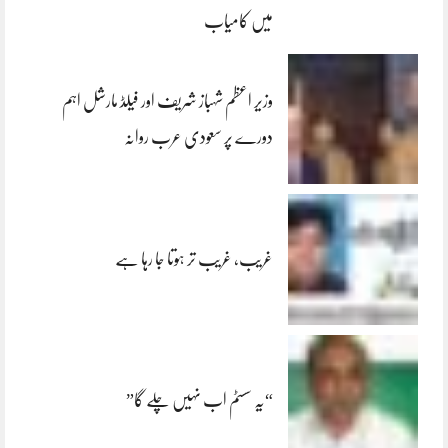
میں کامیاب
وزیر اعظم شہباز شریف اور فیلڈ مارشل اہم
دورے پر سعودی عرب روانہ
غریب، غریب تر ہوتا جا رہا ہے
“یہ سسٹم اب نہیں چلے گا”