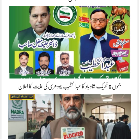
جموں 6 تحریک شاد باد کا عبدالخطیب چودھری کی حمایت کا اعلان