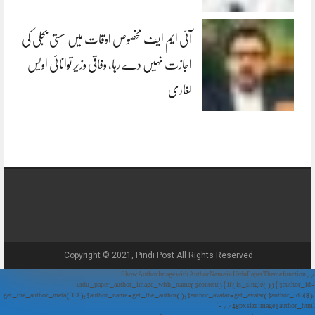
آئی ایم ایف مخصوص اوقات میں سستی بجلی کی
اجازت نہیں دے رہا، وفاقی وزیر توانائی اویس
لغاری
Copyright © 2021, Pindi Post All Rights Reserved.
// Show Author Image with Author Name in UrduPaper Theme function
urdu_paper_author_image_with_name($content) { if (is_single()) { $author_id =
get_the_author_meta('ID'); $author_name = get_the_author(); $author_avatar = get_avatar($author_id, 48);
// 48px size image $author_html = '