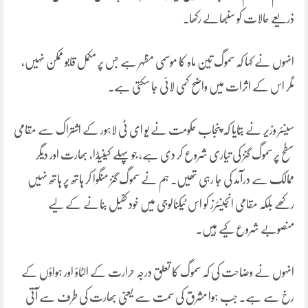
ذریعے حالات کو سنبھالے رکھا۔
انہوں نے کہا کہ سموگ تین ماہ کا موسمی مظہر ہے جس پر مکمل قابو ممکن نہیں،
مگر اس کے اثرات میں واضح کمی لائی جا سکتی ہے۔
سینئر وزیر نے بتایا کہ پنجاب حکومت نے یو ای ٹی لاہور کے اشتراک سے مقامی
سطح پر سموگ گنز کی تیاری شروع کر دی ہے، جو پہلے کینیڈا، بھارت اور دیگر
ممالک سے درآمد کی جا رہی تھیں۔ ہم نے سموگ گنز منگوا کر ہاتھ پر ہاتھ نہیں
رکھے بلکہ مقامی انجینئرز کو اس ٹیکنالوجی میں خود کفیل بنانے کے لیے
منصوبے شروع کیے ہیں۔
انہوں نے وضاحت کی کہ سموگ کا تعلق درجہ حرارت کے الٹاؤ اور ہواؤں کے
رخ سے ہے۔ جب ہوا مشرق کی سمت سے یعنی بھارت کی طرف سے آتی