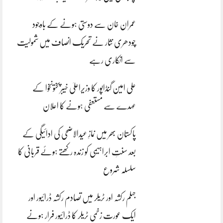
عمران خان سے دوستی ہونے کے باوجود
چودھری نثار نے تحریک انصاف میں شمولیت
سے انکاری رہے
علی امین گنڈاپور کا وزیراعلیٰ خیبرپختونخوا کے
عہدے سے مستعفی ہونے کا اعلان
پاکستان بھر میں نمازِ عیدالاضحی کی ادائیگی کے
بعد سنتِ ابراہیمی کو زندہ رکھتے ہوئے قربانی کا
سلسلہ شروع
جہلم رکشہ اور ٹریلر میں تصادم رکشہ ڈرائیور اور
ایک عورت زخمی ٹریلر کا ڈرائیور فرار ہونے