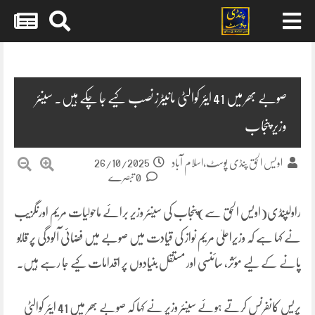
Skip
to
content
صوبے بھر میں 41 ایئر کوالٹی مانیٹرز نصب کیے جا چکے ہیں۔ سینئر
وزیر پنجاب
26/10/2025
اویس الحق پنڈی پوسٹ،اسلام آباد
0 تبصرے
راولپنڈی(اویس الحق سے)پنجاب کی سینئر وزیر برائے ماحولیات مریم اورنگزیب
نے کہا ہے کہ وزیراعلیٰ مریم نواز کی قیادت میں صوبے میں فضائی آلودگی پر قابو
پانے کے لیے مؤثر، سائنسی اور مستقل بنیادوں پر اقدامات کیے جا رہے ہیں۔
پریس کانفرنس کرتے ہوئے سینئر وزیر نے کہا کہ صوبے بھر میں 41 ایئر کوالٹی