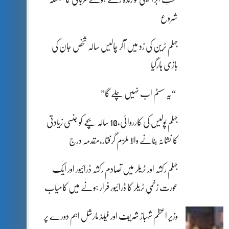
شروع
جہلم ٹرین کی زد میں آکر چالیس سالہ شخص جان کی
بازی ہارگیا
“یہ سسٹم اب نہیں چلے گا”
جہلم پولیس کی کارروائی،10 سالہ بچے کو جنسی زیادتی
کا نشانہ بنانے والا ملزم گرفتار،مقدمہ درج
جہلم رکشہ اور ٹریلر میں تصادم رکشہ ڈرائیور اور ایک
عورت زخمی ٹریلر کا ڈرائیور فرار ہونے میں کامیاب
وزیر اعظم شہباز شریف اور فیلڈ مارشل اہم دورے پر