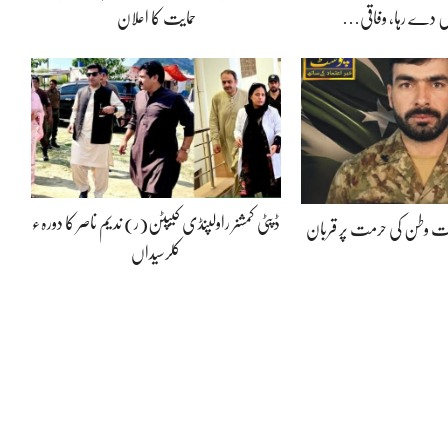
 دے رہا، وفاقی…
حمایت کا اعلان
ڈپٹی کمشنر راولپنڈی کیپٹن(ر) ندیم ناصر کا دورہء
پوت وطن کی حرمت پر قربان
کلرسیداں