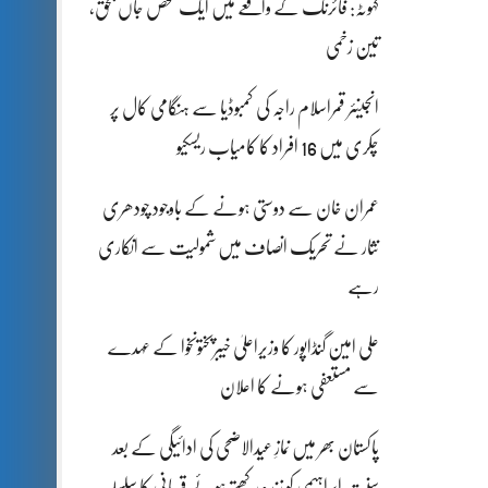
کہوٹہ: فائرنگ کے واقعے میں ایک شخص جاں بحق،
تین زخمی
انجینئر قمراسلام راجہ کی کمبوڈیا سے ہنگامی کال پر
چکری میں 16 افراد کا کامیاب ریسکیو
عمران خان سے دوستی ہونے کے باوجود چودھری
نثار نے تحریک انصاف میں شمولیت سے انکاری
رہے
علی امین گنڈاپور کا وزیراعلیٰ خیبرپختونخوا کے عہدے
سے مستعفی ہونے کا اعلان
پاکستان بھر میں نمازِ عیدالاضحی کی ادائیگی کے بعد
سنتِ ابراہیمی کو زندہ رکھتے ہوئے قربانی کا سلسلہ