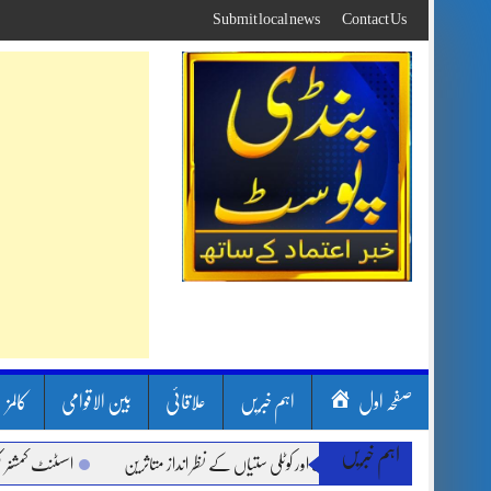
Skip
Submit local news
Contact Us
to
content
صفحہ اول
اہم خبریں
علاقائی
بین الاقوامی
کالمز
اہم خبریں
ون بارشیں، لینڈ سلائیڈنگ اور کوٹلی ستیاں کے نظر انداز متاثرین
اسسٹنٹ کمشنر کلرسی