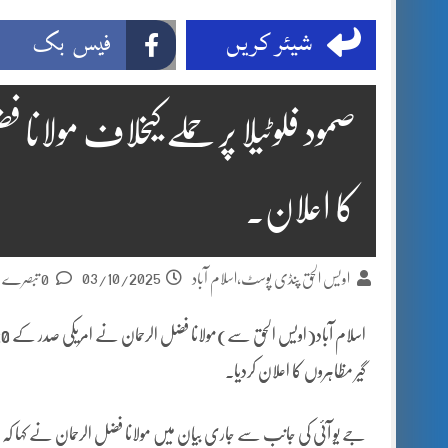
شیئر کریں
فیس بک
صمود فلوٹیلا پر حملے کیخلاف مولانا
کا اعلان.
03/10/2025
اویس الحق پنڈی پوسٹ،اسلام آباد
0 تبصرے
گیر مظاہروں کا اعلان کردیا۔