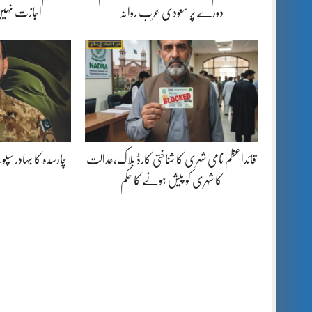
دورے پر سعودی عرب روانہ
اجازت نہیں
قائداعظم نامی شہری کا شناختی کارڈ بلاک،عدالت
چارسدہ کا بہادر س
کا شہری کو پیش ہونے کا حکم