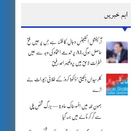
اہم خبریں
آرٹیفشل انٹلیجنس دجال کا فتنہ ہے جس پر ہمیں فتح
حاصل ہو گی،AI پر اندھے اعتماد کی وجہ سے ہمیں
خطرات لاحق ہیں پروفیسر احمد رفیق
کلرسیداں ڈکیتی‘ڈاکو1 کروڑ کے طلائی زیورات لے
اڑے
بھون نلہ میں افسوسناک حادثہ — بزرگ شخص پلی
سے گر کر نالے میں بہہ گیا