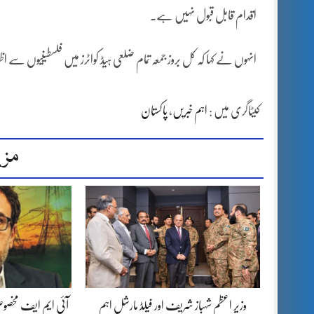
اقدام قابل قبول نہیں ہے۔
انہوں نے کہا کہ کل بروز جمعہ تمام ضلعی ہیڈ کواٹرز میں فلسطینیوں سے 
کیٹاگری میں :
اہم خبریں
،
پاکستان
مزی
وزیر اعظم شہباز شریف اور فیلڈ مارشل اہم
آئی ایم ایف مخصوص