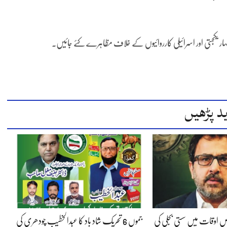
اظہار یکجہتی اور اسرائیلی کارروائیوں کے خلاف مظاہرے کئے جائیں.
د پڑھیں
 اوقات میں سستی بجلی کی
جموں 6 تحریک شاد باد کا عبدالخطیب چودھری کی