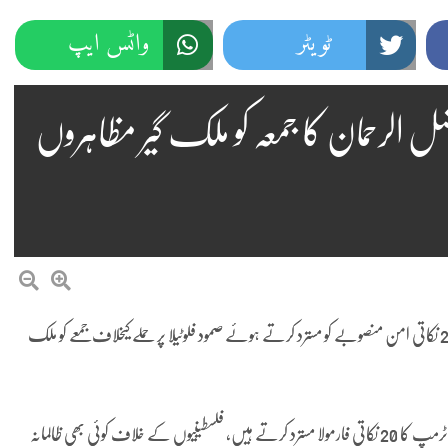
ٹویٹر
واٹس ایپ
 فضل الرحمان کا جمعہ کو ملک گیر مظاہروں
اسلام آباد(اویس الحق سے)مولانا فضل الرحمان نے امریکی صدر کے 20 نکاتی امن منصوبے کو مسترد کرتے ہوئے صمود فلوٹیلا پر حملے کیخلاف جمعے کو ملک
جے یو آئی کی جانب سے جاری بیان میں مولانا فضل الرحمان نے کہا کہ ٹرمپ کا 20 نکاتی فارمولا مسترد کرتے ہیں، فلسطینیوں کے خلاف کوئی بھی ظالمانہ