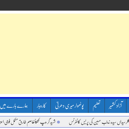
آزاد کشمیر
تعلیم
پوٹھوار میری دھرتی
کاروبار
ہمارے بارے میں
داں سیدہ زینب حسین کی پریس کانفرنس
شہید گر وپ کیپٹنعاصم طارق مکمل فوجی اعزاز کے 