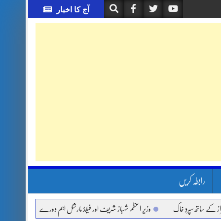
آج کا اخبار
رابطہ کریں
ساتھ سپردِ خاک
وزیر اعظم شہباز شریف اور فیلڈ مارشل اہم دورے پر سعودی عرب روانہ