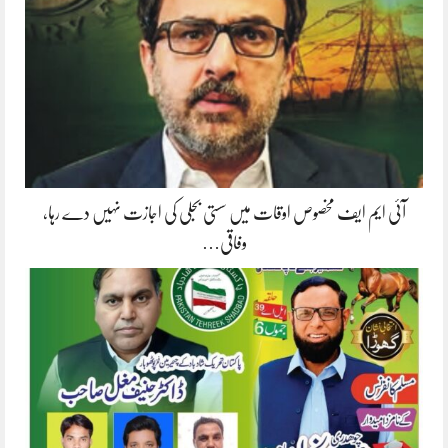
آئی ایم ایف مخصوص اوقات میں سستی بجلی کی اجازت نہیں دے رہا،
وفاقی…