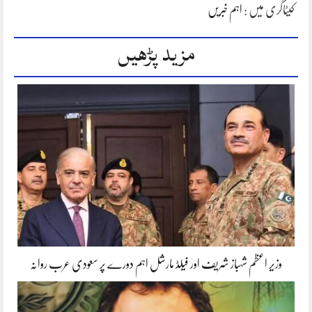
کیٹاگری میں :
اہم خبریں
مزید پڑھیں
وزیر اعظم شہباز شریف اور فیلڈ مارشل اہم دورے پر سعودی عرب روانہ