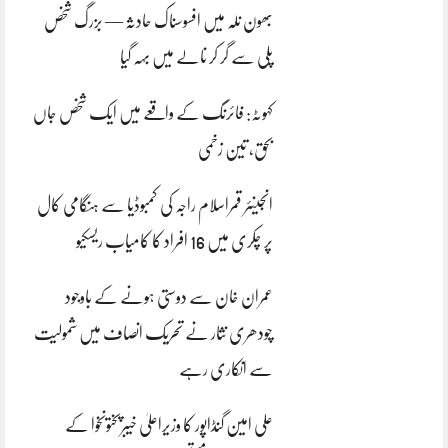
بھون نلہ میں افسوسناک حادثہ — بزرگ شخص
پلی سے گر کر نالے میں بہہ گیا
کہوٹہ: فائرنگ کے واقعے میں ایک شخص جاں
بحق، تین زخمی
انجینئر قمراسلام راجہ کی کمبوڈیا سے ہنگامی کال
پر چکری میں 16 افراد کا کامیاب ریسکیو
عمران خان سے دوستی ہونے کے باوجود
چودھری نثار نے تحریک انصاف میں شمولیت
سے انکاری رہے
علی امین گنڈاپور کا وزیراعلیٰ خیبرپختونخوا کے