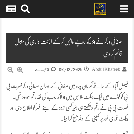
Skip
to
content
صفائی ورکر نے 9 لاکھ روپے واپس کر کے امانت داری کی مثال
قائم کر دی
06/12/2025
Abdul Khateeb
0 تبصرے
فیصل آباد کے علاقے نگر بان پورہ میں صفائی کے دوران صفائی ورکر نصرت بی
بی کو کوڑے میں ایک پیکٹ ملا جس میں 9 لاکھ روپے کی نقد رقم موجود تھی۔
نصرت بی بی نے رقم دیکھتے ہی بغیر کسی تردد کے اپنے افسر کو اطلاع دی اور
پیکٹ فوری طور پر کمپنی کے دفتر جمع کرا دیا۔