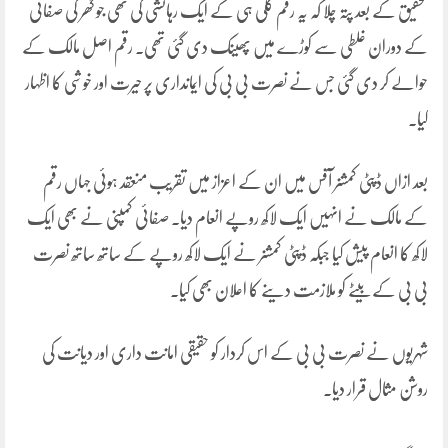
تحقیق کے بعد پتہ چلا کہ یہ رقم گلی ہی کے ایک رہائشی کی تھی جو گھر کی صفائی
کے دوران غلطی سے کوڑے میں پھینک دی گئی تھی۔ رقم اصل مالک کے
حوالے کر دی گئی جس نے نصرت بی بی کی ایمانداری پر حیرت اور خوشی کا اظہار
کیا۔
بعد ازاں ڈپٹی کمشنر آفس میں ان کے اعزاز میں تقریب منعقد ہوئی جہاں رقم
کے مالک نے انہیں ایک لاکھ روپے انعام دیا۔ صفائی کمپنی نے بھی ایک
لاکھ کا انعام پیش کیا جبکہ ڈپٹی کمشنر نے ایک لاکھ روپے کے ساتھ ساتھ نصرت
بی بی کے بیٹے کو ملازمت دینے کا اعلان بھی کیا۔
شہریوں نے نصرت بی بی کے اس کردار کو حقیقی امانت داری اور دیانت کی
روشن مثال قرار دیا۔