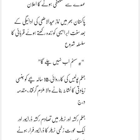
عہدے سے مستعفی ہونے کا اعلان
پاکستان بھر میں نمازِ عیدالاضحی کی ادائیگی کے
بعد سنتِ ابراہیمی کو زندہ رکھتے ہوئے قربانی کا
سلسلہ شروع
“یہ سسٹم اب نہیں چلے گا”
جہلم پولیس کی کارروائی،10 سالہ بچے کو جنسی
زیادتی کا نشانہ بنانے والا ملزم گرفتار،مقدمہ
درج
جہلم رکشہ اور ٹریلر میں تصادم رکشہ ڈرائیور اور
ایک عورت زخمی ٹریلر کا ڈرائیور فرار ہونے