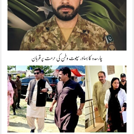
چارسدہ کا بہادر سپوت وطن کی حرمت پر قربان