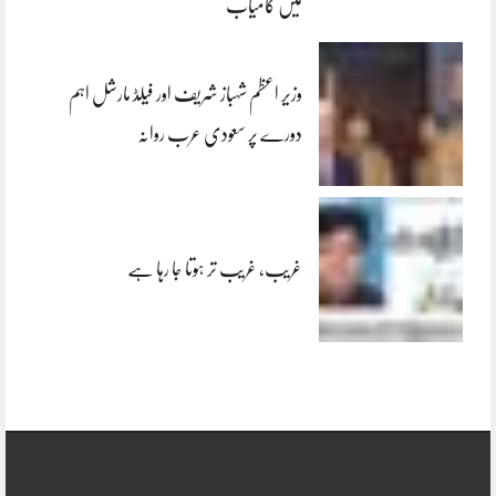
میں کامیاب
وزیر اعظم شہباز شریف اور فیلڈ مارشل اہم
دورے پر سعودی عرب روانہ
غریب، غریب تر ہوتا جا رہا ہے