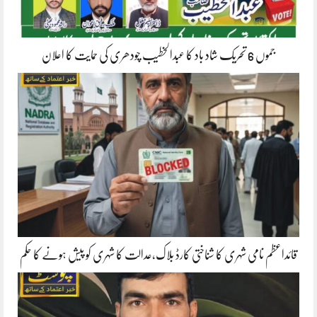
جموں 6 تحریک شاد باد کا عبدالخطیب چودھری کی حمایت کا اعلان
قائداعظم نامی شہری کا شناختی کارڈ بلاک،عدالت کا شہری کو پیش ہونے کا حکم