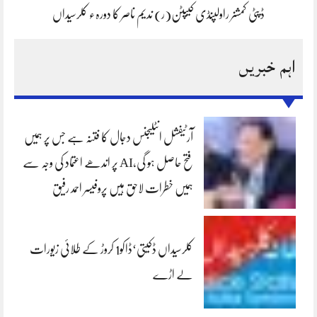
ڈپٹی کمشنر راولپنڈی کیپٹن(ر) ندیم ناصر کا دورہء کلرسیداں
اہم خبریں
آرٹیفشل انٹلیجنس دجال کا فتنہ ہے جس پر ہمیں
فتح حاصل ہو گی،AI پر اندھے اعتماد کی وجہ سے
ہمیں خطرات لاحق ہیں پروفیسر احمد رفیق
کلرسیداں ڈکیتی‘ڈاکو1 کروڑ کے طلائی زیورات
لے اڑے