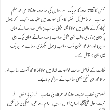
محفل کا آغاز تلاوتِ کلامِ پاک سے ہوا جس کی سعادت مولانا قاری محمد سلیم
صاحب نے حاصل کی۔ نعتیہ کلام کی صورت میں عقیدت و محبت کے پھول
نچھاور کرنے والوں میں مولانا طلحہ عثمانی صاحب (وائس صدر صدائے حسان
پاکستان)، قاری عاقب تنویر عثمانی صاحب (صدر صدائے حسان چک بیلی
خان) اور ماسٹر محمد عثمان ملک صاحب (جنرل سیکرٹری صداۓ حسان چک
بیلی خان) شامل تھے۔
نقابت کے فرائض نہایت خوبصورت انداز میں مولاناحافظ محمد آصف صاحب اور
حافظ محمد عزیر شفیق بھٹی صاحب نے سرانجام دیے۔
خصوصی خطاب حضرت مولانا محمد عمر فاروق صاحب نے فرمایا، جنہوں نے
محبتِ رسول ﷺ، اصلاحِ احوال اور دینِ اسلام سے عملی وابستگی پر دل نشین