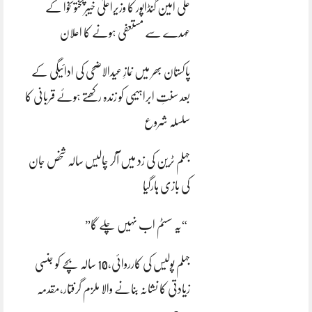
علی امین گنڈاپور کا وزیراعلیٰ خیبرپختونخوا کے
عہدے سے مستعفی ہونے کا اعلان
پاکستان بھر میں نمازِ عیدالاضحی کی ادائیگی کے
بعد سنتِ ابراہیمی کو زندہ رکھتے ہوئے قربانی کا
سلسلہ شروع
جہلم ٹرین کی زد میں آکر چالیس سالہ شخص جان
کی بازی ہارگیا
“یہ سسٹم اب نہیں چلے گا”
جہلم پولیس کی کارروائی،10 سالہ بچے کو جنسی
زیادتی کا نشانہ بنانے والا ملزم گرفتار،مقدمہ