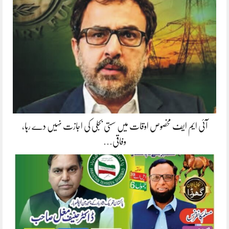
آئی ایم ایف مخصوص اوقات میں سستی بجلی کی اجازت نہیں دے رہا،
وفاقی…