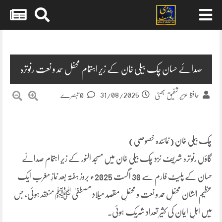
Skip
to
content
صدائے حسان چک بیلی خان کے زیر اہتمام محفل حمد و نعت رنوترہ
31/08/2025
حافظ عزیر شفیق بھٹی
0 تبصرے
چک بیلی خان (نمائندہ خصوصی)
گاؤں رنوترہ شریف نزد چک بیلی خان میں مسجد النور کے زیرِ اہتمام صدائے
حسان کے پلیٹ فارم سے 30 اگست 2025ء بروز ہفتہ بعد نمازِ مغرب ایک
عظیم الشان محفلِ حمد و نعت و محفلِ مقصد میلاد مصطفیٰ ﷺ منعقد ہوئی، جس
میں اہلِ ایمان کی کثیر تعداد شریک ہوئی۔