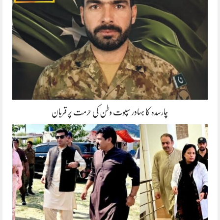
چارسدہ کا بہادر سپوت وطن کی حرمت پر قربان