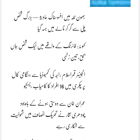
بھون نلہ میں افسوسناک حادثہ — بزرگ شخص
پلی سے گر کر نالے میں بہہ گیا
کہوٹہ: فائرنگ کے واقعے میں ایک شخص جاں
بحق، تین زخمی
انجینئر قمراسلام راجہ کی کمبوڈیا سے ہنگامی کال
پر چکری میں 16 افراد کا کامیاب ریسکیو
عمران خان سے دوستی ہونے کے باوجود
چودھری نثار نے تحریک انصاف میں شمولیت
سے انکاری رہے