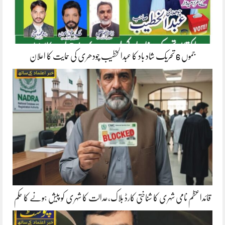
جموں 6 تحریک شاد باد کا عبدالخطیب چودھری کی حمایت کا اعلان
قائداعظم نامی شہری کا شناختی کارڈ بلاک،عدالت کا شہری کو پیش ہونے کا حکم