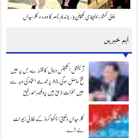
ڈپٹی کمشنر راولپنڈی کیپٹن(ر) ندیم ناصر کا دورہء کلرسیداں
اہم خبریں
آرٹیفشل انٹلیجنس دجال کا فتنہ ہے جس پر ہمیں
فتح حاصل ہو گی،AI پر اندھے اعتماد کی وجہ سے
ہمیں خطرات لاحق ہیں پروفیسر احمد رفیق
کلرسیداں ڈکیتی‘ڈاکو1 کروڑ کے طلائی زیورات
لے اڑے