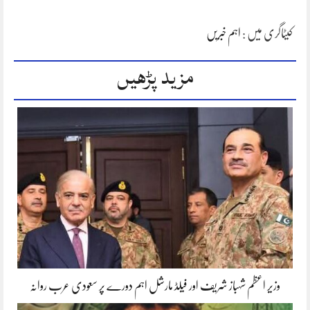
کیٹاگری میں :
اہم خبریں
مزید پڑھیں
وزیر اعظم شہباز شریف اور فیلڈ مارشل اہم دورے پر سعودی عرب روانہ