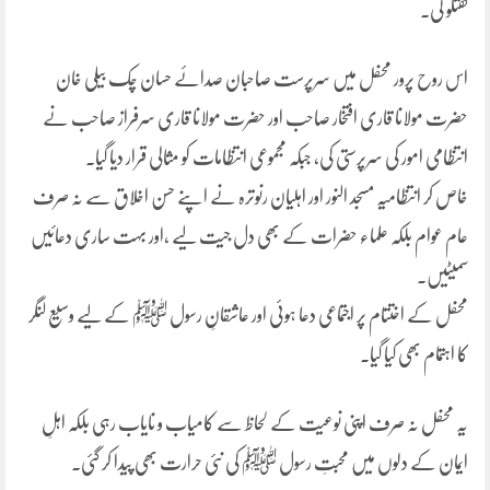
گفتگو کی۔
اس روح پرور محفل میں سرپرست صاحبان صدائے حسان چک بیلی خان
حضرت مولانا قاری افتخار صاحب اور حضرت مولانا قاری سرفراز صاحب نے
انتظامی امور کی سرپرستی کی، جبکہ مجموعی انتظامات کو مثالی قرار دیا گیا۔
خاص کر انتظامیہ مسجد النور اور اہلیان رنوترہ نے اپنے حسن اخلاق سے نہ صرف
عام عوام بلکہ علماء حضرات کے بھی دل جیت لیے ،اور بہت ساری دعائیں
سمیٹیں۔
محفل کے اختتام پر اجتماعی دعا ہوئی اور عاشقانِ رسول ﷺ کے لیے وسیع لنگر
کا اہتمام بھی کیا گیا۔
یہ محفل نہ صرف اپنی نوعیت کے لحاظ سے کامیاب و نایاب رہی بلکہ اہلِ
ایمان کے دلوں میں محبتِ رسول ﷺ کی نئی حرارت بھی پیدا کر گئی۔