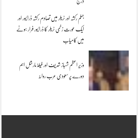
درج
جہلم رکشہ اور ٹریلر میں تصادم رکشہ ڈرائیور اور
ایک عورت زخمی ٹریلر کا ڈرائیور فرار ہونے
میں کامیاب
وزیر اعظم شہباز شریف اور فیلڈ مارشل اہم
دورے پر سعودی عرب روانہ