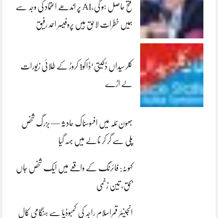
فتح حاصل ہو گی،AI پر اندھے اعتماد کی وجہ سے
ہمیں خطرات لاحق ہیں پروفیسر احمد رفیق
کلرسیداں ڈکیتی‘ڈاکو1 کروڑ کے طلائی زیورات
لے اڑے
بھون نلہ میں افسوسناک حادثہ — بزرگ شخص
پلی سے گر کر نالے میں بہہ گیا
کہوٹہ: فائرنگ کے واقعے میں ایک شخص جاں
بحق، تین زخمی
انجینئر قمراسلام راجہ کی کمبوڈیا سے ہنگامی کال