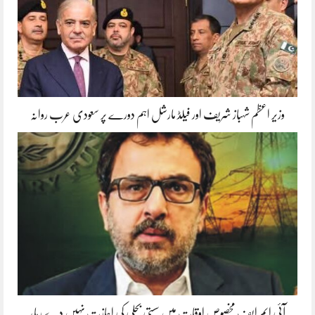
وزیر اعظم شہباز شریف اور فیلڈ مارشل اہم دورے پر سعودی عرب روانہ
آئی ایم ایف مخصوص اوقات میں سستی بجلی کی اجازت نہیں دے رہا،