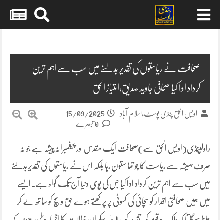
Skip
to
content
صحافت نے ریاستوں کی تقدیر بدلنے میں سب سے اہم ترین
کرداد ادا کیا صحافی جاوید صدیق،امتیاز الحق
15/09/2025
اویس الحق پنڈی پوسٹ،اسلام آباد
0 تبصرے
راولپنڈی(اویس الحق سے)صحافت ایک مقدس اور پیغمبرانہ پیشہ ہے جو نہ
صرف ہمیشہ سے ریاست کا چوتھا ستون رہا بلکہ اس نے ریاستوں کی تقدیر بدلنے
میں سب سے اہم ترین کرداد ادا کیا جس کی پوی دنیا آج تک گواہ ہے۔ایسے
میں ہمیں صحافتی اقدار کو سچائی کی کسوٹی پر پرکھتے ہوے حق و سچ کو ساتھ لے کر
چلنا ہو گا تا کہ ملک و قوم کی تقدیر کو بدلا جا سکےان خیالات کا اظہار وطن عزیز کے