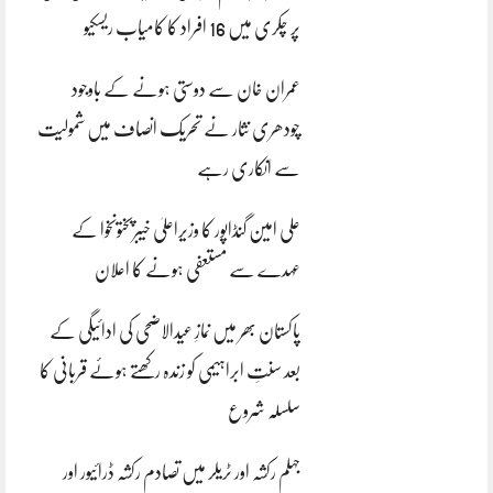
پر چکری میں 16 افراد کا کامیاب ریسکیو
عمران خان سے دوستی ہونے کے باوجود
چودھری نثار نے تحریک انصاف میں شمولیت
سے انکاری رہے
علی امین گنڈاپور کا وزیراعلیٰ خیبرپختونخوا کے
عہدے سے مستعفی ہونے کا اعلان
پاکستان بھر میں نمازِ عیدالاضحی کی ادائیگی کے
بعد سنتِ ابراہیمی کو زندہ رکھتے ہوئے قربانی کا
سلسلہ شروع
جہلم رکشہ اور ٹریلر میں تصادم رکشہ ڈرائیور اور