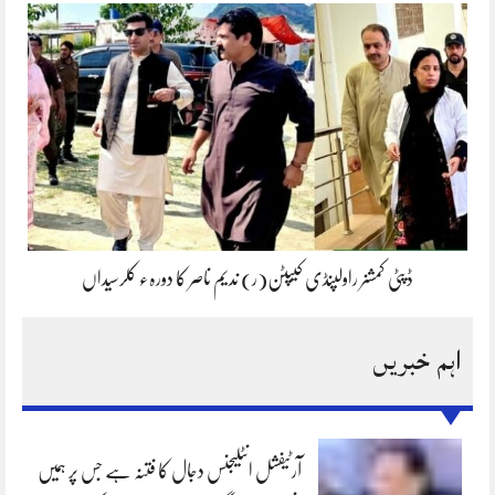
ڈپٹی کمشنر راولپنڈی کیپٹن(ر) ندیم ناصر کا دورہء کلرسیداں
اہم خبریں
آرٹیفشل انٹلیجنس دجال کا فتنہ ہے جس پر ہمیں