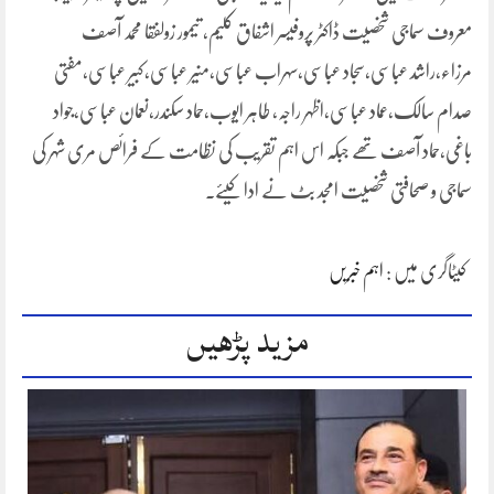
معروف سماجی شخصیت ڈاکٹر پروفیسر اشفاق کلیم، تیمور زولفقا محمد آصف
مرزاء،راشد عباسی،سجاد عباسی،سہراب عباسی،منیر عباسی،کبیر عباسی،مفتی
صدام سالک،عماد عباسی،اظہر راجہ، طاہر ایوب،حماد سکندر،نعمان عباسی،جواد
باغی،حماد آصف تھے جبکہ اس اہم تقریب کی نظامت کے فرائص مری شہر کی
سماجی و صحافتی شخصیت امجد بٹ نے ادا کیئے۔
کیٹاگری میں :
اہم خبریں
مزید پڑھیں