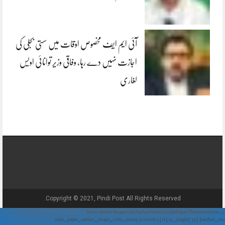
آئی ایم ایف مخصوص اوقات میں سستی بجلی کی
اجازت نہیں دے رہا، وفاقی وزیر توانائی اویس
لغاری
Copyright © 2021, Pindi Post All Rights Reserved.
// Show Author Image with Author Name in UrduPaper Theme function
urdu_paper_author_image_with_name($content) { if (is_single()) { $author_id =