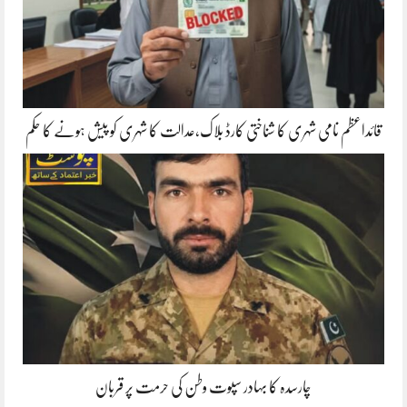
قائداعظم نامی شہری کا شناختی کارڈ بلاک،عدالت کا شہری کو پیش ہونے کا حکم
چارسدہ کا بہادر سپوت وطن کی حرمت پر قربان