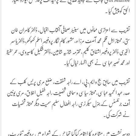
of Murree کی جانب سے جاوید صدیق نے پرائیڈ آف پرفارمنس ایوارڈ امتیاز
الحق کو پیش کیا ۔
تقریب سے اعزازی مہمانوں میں سینیئر صحافی آفتاب اقبال، ڈاکٹر کامران خان
ستی، ممتاز اہل قلم محمد آصف مرزاء، مشہور کالم نگار پروفیسر اسلم کھوکھر،ڈاکٹر یاسر
الخیری ڈاکٹر پروفیسر اشفاق کلیم،محترمہ شازیہ شاہین،ڈاکتر شکیل کاسیروی، عمر حفیظ
اور محمد نصیر عباسی نے بھی اظہار خیال کیا۔
تقریب میں سابق جج و ایم،پی، اے راجہ شفقت، ضلع مری پریس کلب کے
صدر عبد الحمید عباسی،ممتاز سیاسی و سماجی شخصیت راجہ طفیل اخلاق، مری یونین
آف جرنلسٹس کے جنرل سیکرٹری راجہ افضال سلیم سمیت دیگر ممتاز شخصیات
نے شرکت کی۔
دوسر نشست میں مشاعرہ کا اہتمام کیا گیا تھا جس کے شعراء میں پروفیسر تنویر بٹ،