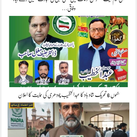
وفاقی…
جموں 6 تحریک شاد باد کا عبدالخطیب چودھری کی حمایت کا اعلان