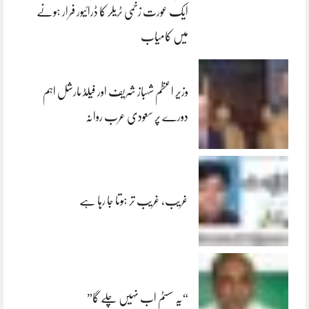
ایک عورت زخمی ٹریلر کا ڈرائیور فرار ہونے
میں کامیاب
وزیر اعظم شہباز شریف اور فیلڈ مارشل اہم
دورے پر سعودی عرب روانہ
غریب، غریب تر ہوتا جا رہا ہے
“یہ سسٹم اب نہیں چلے گا”