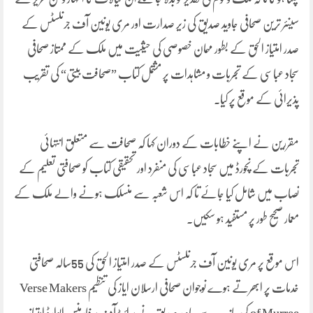
سینئر ترین صحافی جاوید صدیق کی زیر صدارت اور مری یونین آف جرنلسٹس کے
صدر امتیاز الحق کے بطور مہمان خصوصی کی حیثیت میں ملک کے ممتاز صحافی
سجاد عباسی کے تجربات و مشاہدات پر مشتمل کتاب ”صحافت بیتی“ کی تقریب
پذیرائی کے موقع پر کیا۔
مقررین نے اپنے خطابات کے دوران کہا کہ صحافت سے متعلق انتہائی
تجربات کے نچورڈ میں سجاد عباسی کی منفرد اور تحقیقی کتاب کو صحافتی تعلیم کے
نصاب میں شامل کیا جائے تا کہ اس شعبہ سے منسلک ہونے والے ملک کے
معمار صحیح طور پر مستفید ہو سکیں۔
اس موقع پر مری یونین آف جرنلسٹس کے صدر امتیاز الحق کی 55سالہ صحافتی
خدمات پر ابھرتے ہوے نوجوان صحافی ارسلان ایاز کی تنظیم Verse Makers