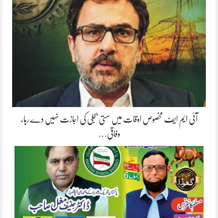
آئی ایم ایف مخصوص اوقات میں سستی بجلی کی اجازت نہیں دے رہا،
وفاقی…