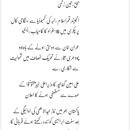
بحق، تین زخمی
انجینئر قمراسلام راجہ کی کمبوڈیا سے ہنگامی کال
پر چکری میں 16 افراد کا کامیاب ریسکیو
عمران خان سے دوستی ہونے کے باوجود
چودھری نثار نے تحریک انصاف میں شمولیت
سے انکاری رہے
علی امین گنڈاپور کا وزیراعلیٰ خیبرپختونخوا کے
عہدے سے مستعفی ہونے کا اعلان
پاکستان بھر میں نمازِ عیدالاضحی کی ادائیگی کے
بعد سنتِ ابراہیمی کو زندہ رکھتے ہوئے قربانی کا