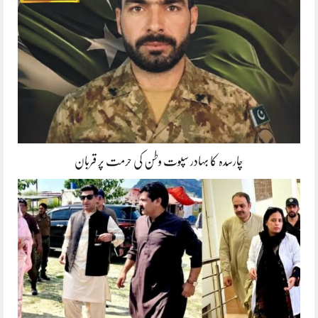
چارسدہ کا بہادر سپوت وطن کی حرمت پر قربان