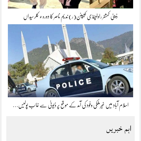
ڈپٹی کمشنر راولپنڈی کیپٹن(ر) ندیم ناصر کا دورہء کلرسیداں
اسلام آباد میں غیرملکی وفود کی آمد کے موقع پر ڈیوٹی سے غائب پولیس…
اہم خبریں