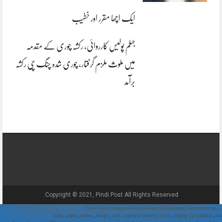
ایک اچھا مقرر اور خطیب
جہلم پولیس کارروائی، رکشہ چوری کے مقدمہ
میں ملوث ملزم گرفتار، چوری شدہ چنگ چی رکشہ
برآمد
Copyright © 2021, Pindi Post All Rights Reserved.
// Show Author Image with Author Name in UrduPaper Theme function
urdu_paper_author_image_with_name($content) { if (is_single()) { $author_id =