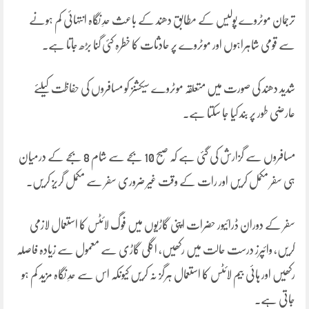
ترجمان موٹروے پولیس کے مطابق دھند کے باعث حدِ نگاہ انتہائی کم ہونے
سے قومی شاہراہوں اور موٹروے پر حادثات کا خطرہ کئی گنا بڑھ جاتا ہے۔
شدید دھند کی صورت میں متعلقہ موٹروے سیکشنز کو مسافروں کی حفاظت کیلئے
عارضی طور پر بند کیا جا سکتا ہے۔
مسافروں سے گزارش کی گئی ہے کہ صبح 10 بجے سے شام 8 بجے کے درمیان
ہی سفر مکمل کریں اور رات کے وقت غیر ضروری سفر سے مکمل گریز کریں۔
سفر کے دوران ڈرائیور حضرات اپنی گاڑیوں میں فوگ لائٹس کا استعمال لازمی
کریں، وائپرز درست حالت میں رکھیں، اگلی گاڑی سے معمول سے زیادہ فاصلہ
رکھیں اور ہائی بیم لائٹس کا استعمال ہرگز نہ کریں کیونکہ اس سے حدِ نگاہ مزید کم ہو
جاتی ہے۔