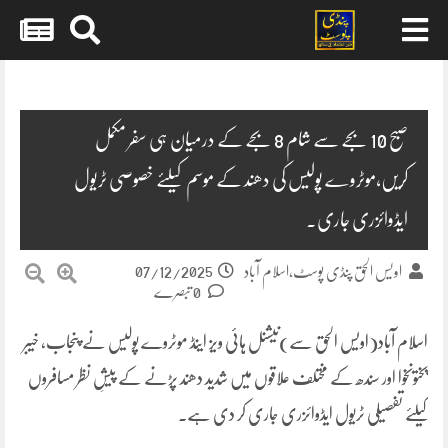
Skip
to
content
صبح 10 بجے سے شام 8 بجے کے درمیان ہی سفر مکمل
کریں،موٹروے پولیس کی دھند کے موسم کیلئے خصوصی ٹریول
ایڈوائزری جاری۔
07/12/2025
اویس الحق پنڈی پوسٹ،اسلام آباد
0 تبصرے
اسلام آباد(اویس الحق سے)نیشنل ہائی ویز اینڈ موٹروے پولیس نے پنجاب، خیبر
پختونخوا اور سندھ کے مختلف علاقوں میں شدید دھند پڑنے کے پیشِ نظر مسافروں
کیلئے تفصیلی ٹریول ایڈوائزری جاری کر دی ہے۔