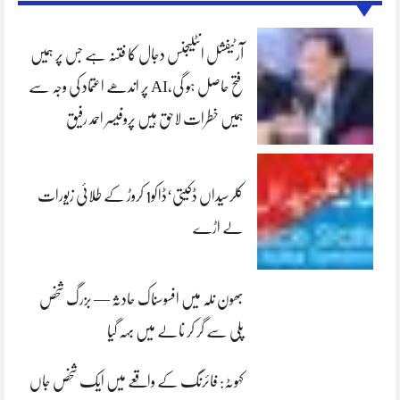
آرٹیفشل انٹلیجنس دجال کا فتنہ ہے جس پر ہمیں
فتح حاصل ہو گی،AI پر اندھے اعتماد کی وجہ سے
ہمیں خطرات لاحق ہیں پروفیسر احمد رفیق
کلرسیداں ڈکیتی‘ڈاکو1 کروڑ کے طلائی زیورات
لے اڑے
بھون نلہ میں افسوسناک حادثہ — بزرگ شخص
پلی سے گر کر نالے میں بہہ گیا
کہوٹہ: فائرنگ کے واقعے میں ایک شخص جاں