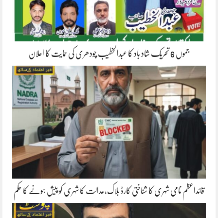
جموں 6 تحریک شاد باد کا عبدالخطیب چودھری کی حمایت کا اعلان
قائداعظم نامی شہری کا شناختی کارڈ بلاک،عدالت کا شہری کو پیش ہونے کا حکم