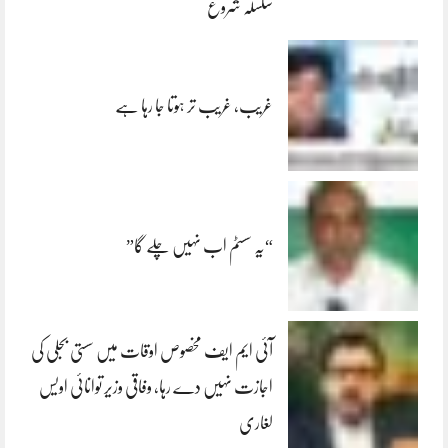
سلسلہ شروع
غریب، غریب تر ہوتا جا رہا ہے
“یہ سسٹم اب نہیں چلے گا”
آئی ایم ایف مخصوص اوقات میں سستی بجلی کی
اجازت نہیں دے رہا، وفاقی وزیر توانائی اویس
لغاری