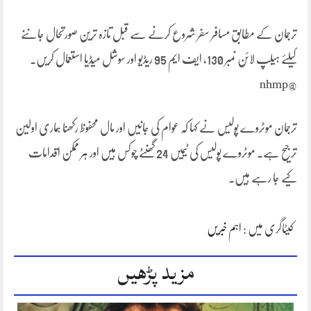
ترجمان کے مطابق مسافر سفر شروع کرنے سے قبل تازہ ترین صورتحال جاننے
کیلئے ہیلپ لائن نمبر 130، ایف ایم 95 ریڈیو اور سوشل میڈیا استعمال کریں۔
@nhmp
ترجمان موٹروے پولیس نے کہا کہ عوام کی جانیں اور مال محفوظ رکھنا ہماری اولین
ترجیح ہے۔ موٹروے پولیس کی ٹیمیں 24 گھنٹے چوکس ہیں اور ہر ممکن اقدامات
کیے جا رہے ہیں۔
کیٹاگری میں :
اہم خبریں
مزید پڑھیں