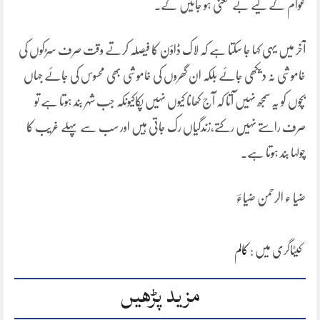
عوام کے لیے بے معنی ہو جائیں گے۔
آخر میں یہی کہا جا سکتا ہے کہ لاک ڈاؤن کا فیصلہ کرتے وقت صرف سڑکوں کی
خاموشی نہ دیکھی جائے بلکہ ان گھروں کی خاموشی بھی محسوس کی جائے جہاں
بچوں کو یہ سمجھ نہیں آتا کہ آج کھانا کیوں نہیں پکاکیونکہ جب شہر بند ہوتا ہے تو
صرف راستے نہیں رکتے،زندگیاں رک جاتی ہیں اور سب سے پہلے غریب کا
چولہا بند ہوتا ہے۔
ضیا ء الرحمن ضیاءؔ
کیٹاگری میں :
کالم
مزید پڑھیں