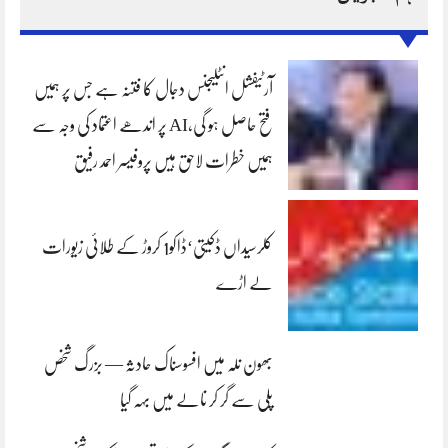
آرٹیفشل انٹلیجنس دجال کا فتنہ ہے جس پر ہمیں
فتح حاصل ہو گی،AI پر اندھے اعتماد کی وجہ سے
ہمیں خطرات لاحق ہیں پروفیسر احمد رفیق
کلرسیداں ڈکیتی‘ڈاکو1 کروڑ کے طلائی زیورات
لے اڑے
بھون نلہ میں افسوسناک حادثہ — بزرگ شخص
پلی سے گر کر نالے میں بہہ گیا