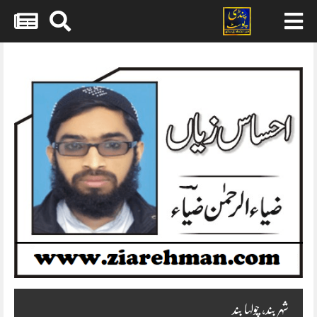
Skip
to
content
شہر بند، چولہا بند