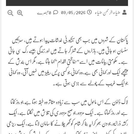
09/05/2026
ضیاء الرحمن ضیاء
0 تبصرے
پاکستان کے شہروں میں جب بھی سیکیورٹی خدشات پیدا ہوتے ہیں، سڑکیں
سنسان ہو جاتی ہیں، بازاروں کے شٹر گر جاتے ہیں اور زندگی جیسے رک سی جاتی
ہے۔ حکومتی بیانات میں اسے“حفاظتی اقدام”کہا جاتا ہے، مگر اس بندش کے
پیچھے ایک اور کہانی بھی ہے،وہ کہانی جو کسی پریس ریلیز میں نہیں آتی، وہ کہانی
جو ایک غریب کے چولہے سے جڑی ہوتی ہے۔
لاک ڈاؤن کے اس ماحول میں سب سے زیادہ متاثر وہ طبقہ ہوتا ہے جو روز کماتا
ہے اور روز کھاتا ہے۔ ایک مزدور جو صبح مزدوری کی تلاش میں نکلتا ہے، ایک
رکشہ ڈرائیور جو دن بھر کرایہ بنا کر شام کو گھر چلانے کا سامان لاتا ہے، ایک ریڑھی