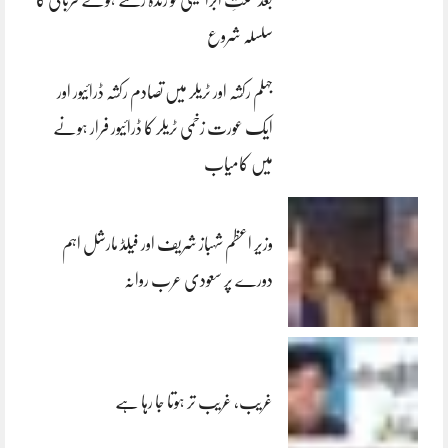
سلسلہ شروع
جہلم رکشہ اور ٹریلر میں تصادم رکشہ ڈرائیور اور
ایک عورت زخمی ٹریلر کا ڈرائیور فرار ہونے
میں کامیاب
وزیر اعظم شہباز شریف اور فیلڈ مارشل اہم
دورے پر سعودی عرب روانہ
غریب، غریب تر ہوتا جا رہا ہے