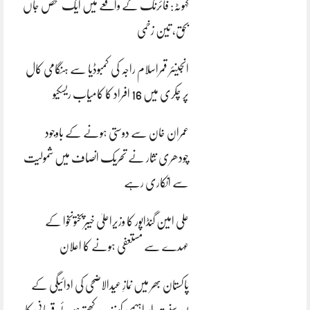
کہوٹہ: فائرنگ کے واقعے میں ایک شخص جاں
بحق، تین زخمی
انجینئر قمراسلام راجہ کی کمبوڈیا سے ہنگامی کال
پر چکری میں 16 افراد کا کامیاب ریسکیو
عمران خان سے دوستی ہونے کے باوجود
چودھری نثار نے تحریک انصاف میں شمولیت
سے انکاری رہے
علی امین گنڈاپور کا وزیراعلیٰ خیبرپختونخوا کے
عہدے سے مستعفی ہونے کا اعلان
پاکستان بھر میں نمازِ عیدالاضحی کی ادائیگی کے
بعد سنتِ ابراہیمی کو زندہ رکھتے ہوئے قربانی کا