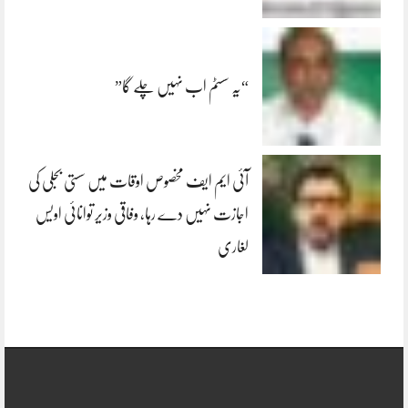
“یہ سسٹم اب نہیں چلے گا”
آئی ایم ایف مخصوص اوقات میں سستی بجلی کی
اجازت نہیں دے رہا، وفاقی وزیر توانائی اویس
لغاری