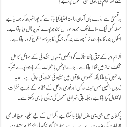
سکے اور عوام کی زندگی بھی معمول پر رہے؟
بدقسمتی سے ہمارے ہاں آسان راستہ اختیار کیا جاتا ہے کہ پورا شہر بند کر دو۔ چاہے
مسئلہ کسی ایک علاقے تک محدود ہو، اس کا بوجھ پورے شہر پر ڈال دیا جاتا ہے۔
اسکول بند، کاروبار بند، ٹرانسپورٹ بند، گویا زندگی کا ہر پہلو مفلوج کر دیا جاتا ہے۔
اگر ہم دنیا کے ترقی یافتہ ممالک کو دیکھیں تو وہاں سیکیورٹی کے مسائل کا حل
مختلف انداز میں نکالا جاتا ہے۔ بڑے ایونٹس یا خطرات کے باوجود پورے شہر کو
بند نہیں کیا جاتا بلکہ مخصوص علاقوں میں سیکیورٹی سخت کی جاتی ہے۔ جدید
کیمروں، انٹیلی جنس نیٹ ورکس اور فوری ردعمل کے نظام کے ذریعے خطرات
کو کنٹرول کیا جاتا ہے، جبکہ باقی شہر اپنی معمول کی زندگی جاری رکھتا ہے۔
پاکستان میں بھی یہی ماڈل اپنایا جا سکتا ہے، مگر اس کے لیے سنجیدہ سوچ اور عملی
اقدامات کی ضرورت ہے۔ سب سے پہلے“ٹارگٹڈ سیکیورٹی”کا نظام متعارف