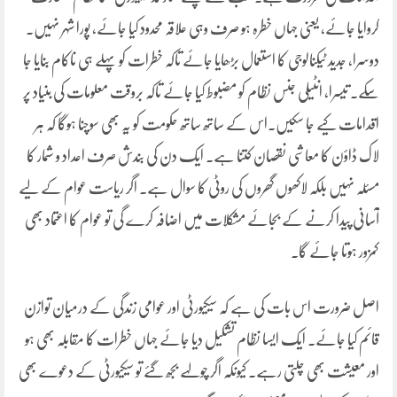
کروایا جائے، یعنی جہاں خطرہ ہو صرف وہی علاقہ محدود کیا جائے، پورا شہر نہیں۔
دوسرا، جدید ٹیکنالوجی کا استعمال بڑھایا جائے تاکہ خطرات کو پہلے ہی ناکام بنایا جا
سکے۔ تیسرا، انٹیلی جنس نظام کو مضبوط کیا جائے تاکہ بروقت معلومات کی بنیاد پر
اقدامات کیے جا سکیں۔اس کے ساتھ ساتھ حکومت کو یہ بھی سوچنا ہوگا کہ ہر
لاک ڈاؤن کا معاشی نقصان کتنا ہے۔ ایک دن کی بندش صرف اعداد و شمار کا
مسئلہ نہیں بلکہ لاکھوں گھروں کی روٹی کا سوال ہے۔ اگر ریاست عوام کے لیے
آسانی پیدا کرنے کے بجائے مشکلات میں اضافہ کرے گی تو عوام کا اعتماد بھی
کمزور ہوتا جائے گا۔
اصل ضرورت اس بات کی ہے کہ سیکیورٹی اور عوامی زندگی کے درمیان توازن
قائم کیا جائے۔ ایک ایسا نظام تشکیل دیا جائے جہاں خطرات کا مقابلہ بھی ہو
اور معیشت بھی چلتی رہے۔ کیونکہ اگر چولہے بجھ گئے تو سیکیورٹی کے دعوے بھی