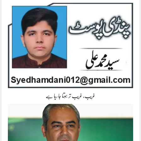
غریب، غریب تر ہوتا جا رہا ہے