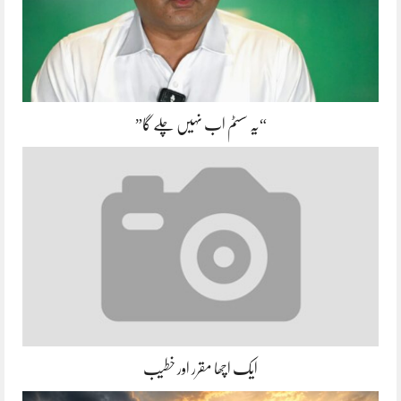
“یہ سسٹم اب نہیں چلے گا”
ایک اچھا مقرر اور خطیب