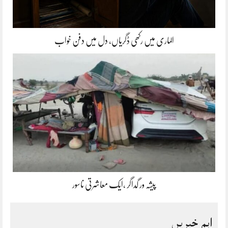
الماری میں رکھی ڈگریاں، دل میں دفن خواب
پیشہ ور گداگر ،ایک معاشرتی ناسور
اہم خبریں