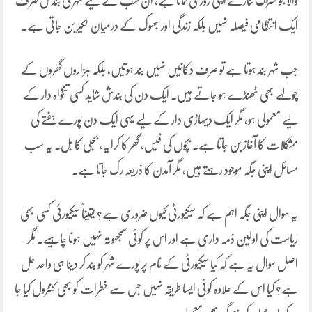
والا جو سڑک کنارے اپنی روزی کماتا ہے، ان سب کے لیے شہر کی بندش صرف
ایک انتظامی فیصلہ نہیں بلکہ زندگی اور بھوک کے درمیان لکیر بن جاتی ہے۔
جب شہر بند ہوتا ہے تو صرف دکانیں نہیں بند ہوتیں، بلکہ ہزاروں گھروں کے
چولہے بھی ٹھنڈے ہو جاتے ہیں۔ ایک دن کی بندش شاید کسی تنخواہ دار کے
لیے معمولی ہو، مگر ایک دیہاڑی دار کے لیے یہی ایک دن پورے ہفتے کی
مشکلات کا آغاز بن جاتا ہے۔ بچوں کی فیس، گھر کا کرایہ، بجلی کا بل۔ یہ سب
مسائل اپنی جگہ موجود رہتے ہیں، مگر آمدن کا ذریعہ رک جاتا ہے۔
یہ سوال اپنی جگہ اہم ہے کہ سیکیورٹی کیوں ضروری ہے؟ یقیناً سیکیورٹی کسی بھی
ریاست کی اولین ذمہ داری ہے اور اس پر کوئی سمجھوتہ نہیں ہونا چاہیے۔ مگر
اصل سوال یہ ہے کہ کیا سیکیورٹی کے نام پر پورے شہر کو بند کر دینا ہی واحد حل
ہے؟ کیا اس کے علاوہ کوئی ایسا طریقہ نہیں جس سے خطرات کو بھی کنٹرول کیا جا