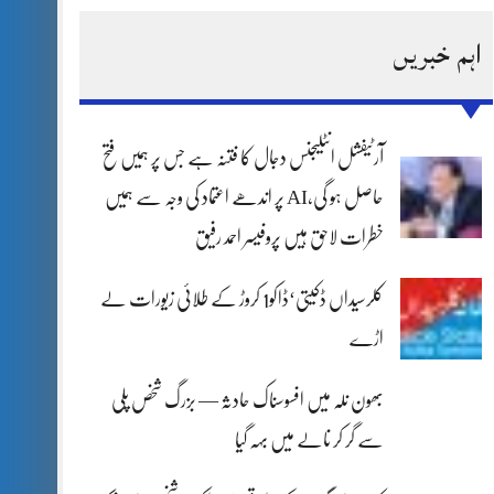
اہم خبریں
آرٹیفشل انٹلیجنس دجال کا فتنہ ہے جس پر ہمیں فتح
حاصل ہو گی،AI پر اندھے اعتماد کی وجہ سے ہمیں
خطرات لاحق ہیں پروفیسر احمد رفیق
کلرسیداں ڈکیتی‘ڈاکو1 کروڑ کے طلائی زیورات لے
اڑے
بھون نلہ میں افسوسناک حادثہ — بزرگ شخص پلی
سے گر کر نالے میں بہہ گیا