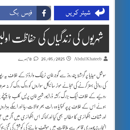
شیئر کریں
فیس بک
شہریوں کی زندگیاں کی حفاظت اولی
26/05/2025
Abdul Khateeb
0 تبصرے
سوشل میڈیا پر گزشتہ چند روز سے گوجرخان ٹریفک وارڈنز کے خلاف یہ رپ
کی روانی بہتر کرنے کی بجائے موٹر سائیکل سواروں کو روک روک کر نہ
روئیے کے خلاف ایک بزرگ رکشہ ڈرائیور شبیر خان پریس کلب جا پہن
ہوئے اس کے خلاف پرچہ کٹوایا وہ رات بھر حوالات رہا اور اسکے ہزارو
اور شفاف انکوائری کا مطالبہ بھی کیا اور کہا کہ اس انکوائری میں اگر می
انچارج چوہدری قاسم سے ملاقات میں موقف جاننے کی کوشش کی گئی جو ک