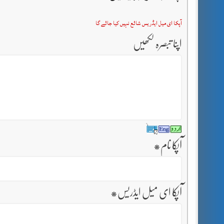
آپکا ای میل ایڈریس شائع نہیں کیا جائے گا
اپنا تبصرہ لکھیں
آپکا نام
*
آپکا ای میل ایڈریس
*