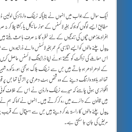
ایک سوال کے جواب میں انہوں نے بتایاکہ ٹریفک وارڈنز کی اولین ذمہ 
مطابق ایسے لوگوں کو جو کہ بغیر لائسنس کے موٹر سائیکل یا رکشا چلا کر
افراد،بوڑھوں بچوں کی زندگیوں کے لئے خطرہ کا نہ صرف باعث بنتے ہیں 
پیدل چلنے والوں کو ایسے اناڑی کم عمر بغیر لائسنس والے ڈرائیوروں سے
اس معاملے کی نزاکت کو سمجھتے ہوئے اپنا ڈرائیونگ لائسنس حاصل کریں
کے ادھر ادھر ہو جاتے ہیں جس سے ٹریفک بلاک ہو گئی ہو، مذکورہ شبیر خا
تھا اور باجود وارننگ دینے کے وہ شخص ہٹ دھرمی پر اتر آیا تھا جس پر قو
انکوائری ہونی چاہئے کہ میرے ٹریفک وارڈن نے اس کے خلاف کوئی گالم گ
ہیں قانون کے دائرے میں رہ کر کرتے ہیں۔ انہوں نے کہا کہ ہم نے ان 
پیدل چلنے والوں کا راستہ بند کر دیتے ہیں جس سے ہسپتال کے قریب
مریض کی جان جا سکتی ہے۔