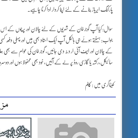
پارکنگ ایریاز بنانے کے لئے اپنا کردار ادا کرنا چاہیے۔
سوال: کیا آپ گوجرخان کے شہریوں کے لئے چالان اور پرچوں کے اس سیل
جواب: ہسنتے ہوئے جی بالکل آپ ایک استاد بھی ہیں اور پہلی دفعہ کسی
کے چالان اور ایف آئی ار دنہ دی جائیں، گوجرخان کی عوام سے بھی ہماری
سائیکل،رکشہ یا گاڑی روڈ پر لے کے آئیں، خود بھی محفوظ ہوں اور دوسرو
کیٹاگری میں :
کالم
مزی