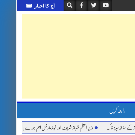
آج کا اخبار
رابطہ کریں
 سپردِ خاک
وزیر اعظم شہباز شریف اور فیلڈ مارشل اہم دورے پر سعودی عرب روانہ