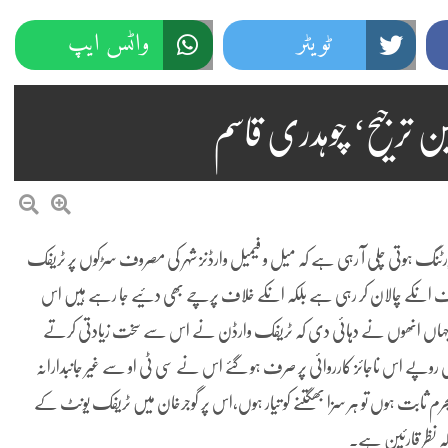
ٹویٹر
واٹس ایپ
ن ترجیح‘ چوہدری قاسم
ورٹنگ ہوتی چلی آ رہی ہے کہ میل و فیمیل وارڈنز شہر کی مصروف سڑکوں پر ٹریفک
 صرف انکے چالان کر رہی ہے بلکہ انکے خلاف پرچے بھی دئیے جا رہے ہیں اس
چے جہاں انھوں نے دہائی دی کہ ٹریفک وارڈن نے اس سے سخت زیادتی کرتے
ں روپے اس ناجائز کارروائی پر صرف ہو گئے اس نے سی ٹی او سے غیر جانبدارانہ
ں مجرم ثابت ہوں تو ہر سزا بھگتنے کو تیار ہوں،اس پر گوجرخان میں ٹریفک یونٹ کے
ہ نظر قارئین ہے۔