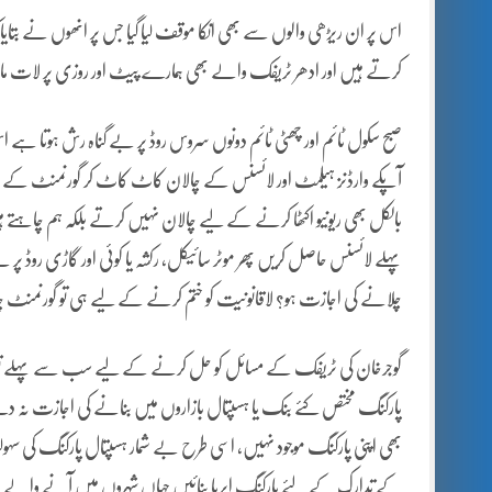
اس پر ان ریڑھی والوں سے بھی انکا موقف لیا گیا جس پر انھوں نے بتایا 
کرتے ہیں اور ادھر ٹریفک والے بھی ہمارے پیٹ اور روزی پر لات ما
صبح سکول ٹائم اور چھٹی ٹائم دونوں سروس روڈ پر بے گناہ رش ہوتا ہے ا
آپکے وارڈنز ہیلمٹ اور لائسنس کے چالان کاٹ کاٹ کر گورنمنٹ کے لئ
بالکل بھی ریونیو اکٹھا کرنے کے لیے چالان نہیں کرتے بلکہ ہم چاہتے 
پہلے لائسنس حاصل کریں پھر موٹر سائیکل، رکشہ یا کوئی اور گاڑی روڈ پر ل
چلانے کی اجازت ہو؟ لاقانونیت کو ختم کرنے کے لیے ہی تو گورنمنٹ چ
گوجرخان کی ٹریفک کے مسائل کو حل کرنے کے لیے سب سے پہلے تو شہر کی 
پارکنگ مختص کئے بنک یا ہسپتال بازاروں میں بنانے کی اجازت نہ دے
بھی اپنی پارکنگ موجود نہیں، اسی طرح بے شمار ہسپتال پارکنگ کی سہول
کے تدارک کے لئے پارکنگ ایریا بنائیں جہاں شہروں میں آنے والے افراد