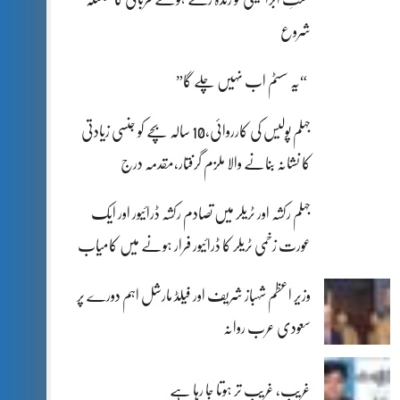
شروع
“یہ سسٹم اب نہیں چلے گا”
جہلم پولیس کی کارروائی،10 سالہ بچے کو جنسی زیادتی
کا نشانہ بنانے والا ملزم گرفتار،مقدمہ درج
جہلم رکشہ اور ٹریلر میں تصادم رکشہ ڈرائیور اور ایک
عورت زخمی ٹریلر کا ڈرائیور فرار ہونے میں کامیاب
وزیر اعظم شہباز شریف اور فیلڈ مارشل اہم دورے پر
سعودی عرب روانہ
غریب، غریب تر ہوتا جا رہا ہے