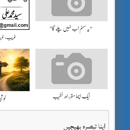
“یہ سسٹم اب نہیں چلے گا”
غریب، غریب
ایک اچھا مقرر اور خطیب
خوشی 
اپنا تبصرہ بھیجیں