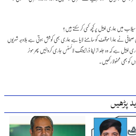
اب میں ہماری اپیل پر کچھ کمی کر سکتے ہیں؟
 صحافی نے ہمارا موقف کو سامنے لایا ہے ہماری بھی کوشش ہوتی ہے بلاوجہ شہریوں
 اپیل ہے کہ وہ جلد از اپنا ڈرائیونگ لائسنس جاری کروائیں پھر موٹر
ں کو بھی محفوظ رکھیں۔
د پڑھیں