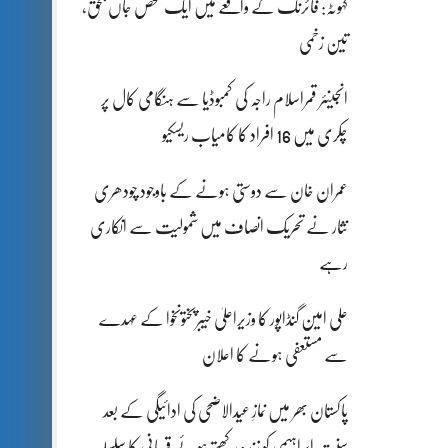
کہوٹہ: فائرنگ کے واقعے میں ایک شخص جاں بحق،
تین زخمی
انجینئر قمراسلام راجہ کی کمبوڈیا سے ہنگامی کال پر
چکری میں 16 افراد کا کامیاب ریسکیو
عمران خان سے دوستی ہونے کے باوجود چودھری
نثار نے تحریک انصاف میں شمولیت سے انکاری
رہے
علی امین گنڈاپور کا وزیراعلیٰ خیبرپختونخوا کے عہدے
سے مستعفی ہونے کا اعلان
پاکستان بھر میں نمازِ عیدالاضحی کی ادائیگی کے بعد
سنتِ ابراہیمی کو زندہ رکھتے ہوئے قربانی کا سلسلہ