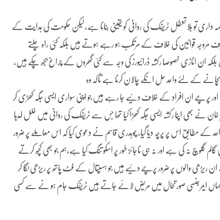
داری تو بلا تعطل ٹریفک کی روانی کو یقینی بنانا ہے، لیکن حکومت کی ہدایت کے
 نہ صرف مروجہ قوانین کی خلاف کے مرتکب ہو رہے ہوتے ہیں بلکہ کئی راہ چلتے
بلکہ ان اناڑی خصوصا رکشہ ڈرائیورز کی وجہ سے کئی گھروں کے چراغ بجھ چکے ہیں،
 بچانے کے لئے واحد حل انکے چالان کرنا ہے تاکہ وہ
 اور پرچے ان افراد کے خلاف دئیے جا رہے ہیں جو اپنی سواری ایسی جگہ کھڑی کر
ن نے بھی اپنا رکشہ ایسی جگہ کھڑا کیا تھا جس سے ٹریفک کی روانی میں خلل ا ٓرہا
اعد کے مطابق اس پر پرچہ دیا گیا، چوہدری قاسم نے دعوی کیا کہ اس معاملے پر ضرور
لوچ نہ کی ہے اور نہ ہی ناجائز طور پر اسکو تنگ کیا ہے،ہم جو بھی کچھ کرتے
ریڑھی والوں پر ضرور پرچے دئیے ہیں جو ہسپتال کے فٹ پاتھ پر ریڑھی لگا کر
 جہاں ایمرجنسی صورتحال میں مریض لائے جاتے ہیں ٹریفک جام ہو نے سے کسی