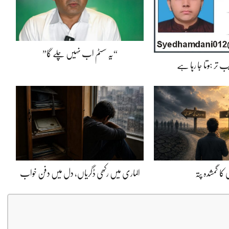
“یہ سسٹم اب نہیں چلے گا”
 تر ہوتا جا رہا ہے
کا گمشدہ پتہ
الماری میں رکھی ڈگریاں، دل میں دفن خواب