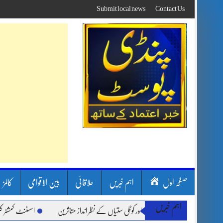
Skip
Submit local news
Contact Us
to
content
صفحہ اول
اہم خبریں
علاقائی
بین الاقوامی
کالمز
اہم خبریں
بارشیں، لینڈ سلائیڈنگ اور کوٹلی ستیاں کے نظر انداز متاثرین
اسسٹنٹ کمشنر کلرسیداں