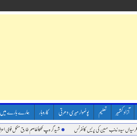
آزاد کشمیر
تعلیم
پوٹھوار میری دھرتی
کاروبار
ہمارے بارے میں
 سیدہ زینب حسین کی پریس کانفرنس
شہید گر وپ کیپٹنعاصم طارق مکمل فوجی اعزاز کے ساتھ