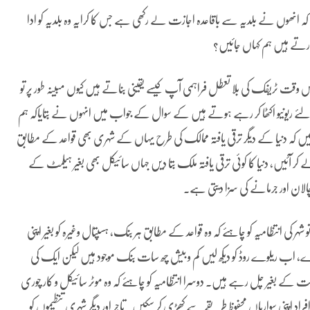
کہ انھوں نے بلدیہ سے باقاعدہ اجازت لے رکھی ہے جس کا کرایہ وہ بلدیہ کو ادا
رتے ہیں ہم کہاں جائیں؟
س وقت ٹریفک کی بلا تعطل فراہمی آپ کیسے یقینی بناتے ہیں کیوں مبینہ طور پر تو
ے ریونیو اکٹھا کر رہے ہوتے ہیں کے سوال کے جواب میں انہوں نے بتایاکہ ہم
ہیں کہ دنیا کے دیگر ترقی یافتہ ممالک کی طرح یہاں کے شہری بھی قواعد کے مطابق
ے کر آئیں، دنیا کا کوئی ترقی یافتہ ملک بتا دیں جہاں سائیکل بھی بغیر ہیلمٹ کے
الان اور جرمانے کی سزا دیتی ہے۔
انتظامیہ کو چاہئے کہ وہ قواعد کے مطابق ہر بنک، ہسپتال وغیرہ کو بغیر اپنی
، اب ریلوے روڈ کو دیکھ لیں کم و بیش چھ سات بنک موجود ہیں لیکن ایک کی
ت کے بغیر چل رہے ہیں۔ دوسرا انتظامیہ کو چاہئے کہ وہ موٹر سائیکل و کار چوری
 اپنی سواریاں محفوظ طریقے سے کھڑی کر سکیں۔ تاجر اور دیگر شہری تنظیموں کو