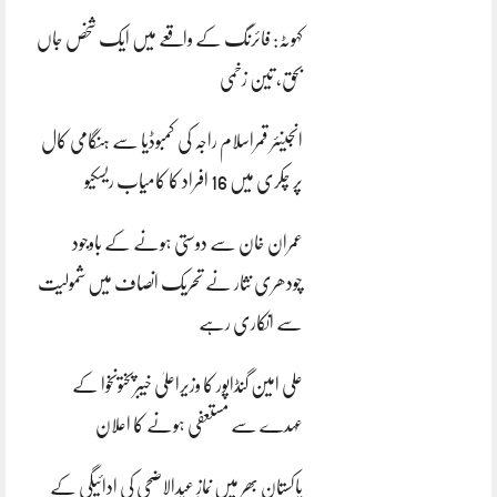
کہوٹہ: فائرنگ کے واقعے میں ایک شخص جاں
بحق، تین زخمی
انجینئر قمراسلام راجہ کی کمبوڈیا سے ہنگامی کال
پر چکری میں 16 افراد کا کامیاب ریسکیو
عمران خان سے دوستی ہونے کے باوجود
چودھری نثار نے تحریک انصاف میں شمولیت
سے انکاری رہے
علی امین گنڈاپور کا وزیراعلیٰ خیبرپختونخوا کے
عہدے سے مستعفی ہونے کا اعلان
پاکستان بھر میں نمازِ عیدالاضحی کی ادائیگی کے