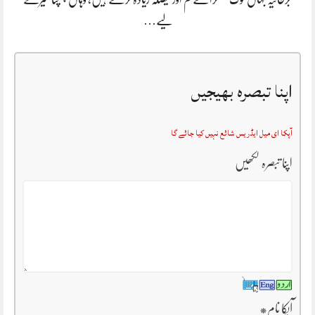
لیے…
اپنا تبصرہ بھیجیں
آپکا ای میل ایڈریس شائع نہیں کیا جائے گا
اپنا تبصرہ لکھیں
آپکا نام
*