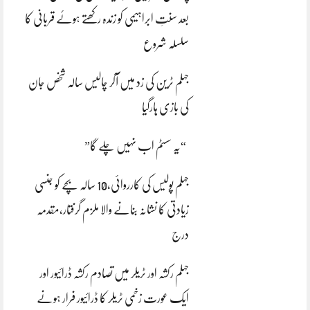
بعد سنتِ ابراہیمی کو زندہ رکھتے ہوئے قربانی کا
سلسلہ شروع
جہلم ٹرین کی زد میں آکر چالیس سالہ شخص جان
کی بازی ہارگیا
“یہ سسٹم اب نہیں چلے گا”
جہلم پولیس کی کارروائی،10 سالہ بچے کو جنسی
زیادتی کا نشانہ بنانے والا ملزم گرفتار،مقدمہ
درج
جہلم رکشہ اور ٹریلر میں تصادم رکشہ ڈرائیور اور
ایک عورت زخمی ٹریلر کا ڈرائیور فرار ہونے