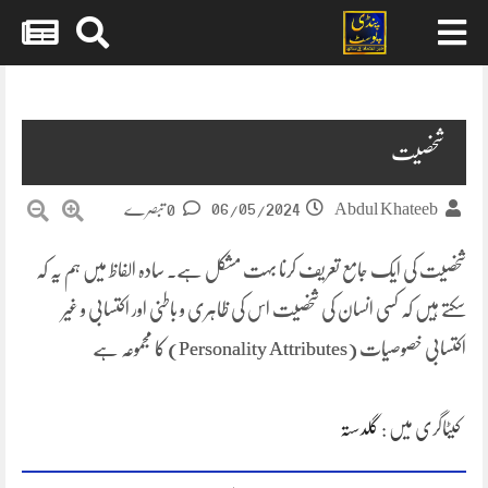
Skip
to
content
شخصیت
06/05/2024
Abdul Khateeb
0 تبصرے
شخصیت کی ایک جامع تعریف کرنا بہت مشکل ہے۔ سادہ الفاظ میں ہم یہ کہ
سکتے ہیں کہ کسی انسان کی شخصیت اس کی ظاہری و باطنی اور اکتسابی و غیر
اکتسابی خصوصیات (Personality Attributes) کا مجموعہ ہے
کیٹاگری میں :
گلدستہ