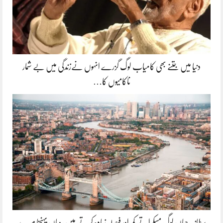
دنیا میں جتنے بھی کامیاب لوگ گزرے انہوں نےزندگی میں بے شمار
ناکامیوں کا…
برطانیہ جہاں لوگ مسکراتے کم اور فیصلہ زیادہ کرتے ہیں، وہاں پہنچنا میرے