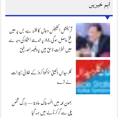
اہم خبریں
آرٹیفشل انٹلیجنس دجال کا فتنہ ہے جس پر ہمیں
فتح حاصل ہو گی،AI پر اندھے اعتماد کی وجہ سے
ہمیں خطرات لاحق ہیں پروفیسر احمد رفیق
کلرسیداں ڈکیتی‘ڈاکو1 کروڑ کے طلائی زیورات
لے اڑے
بھون نلہ میں افسوسناک حادثہ — بزرگ شخص
پلی سے گر کر نالے میں بہہ گیا