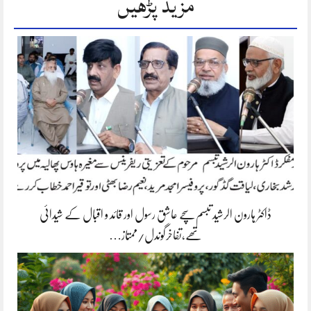
مزید پڑھیں
ڈاکٹر ہارون الرشید تبسم سچے عاشق رسول اور قائد و اقبال کے شیدائی
تھے،تفاخرگوندل/ممتاز…