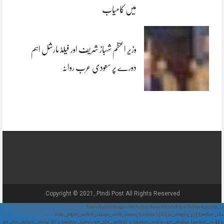
میں کامیاب
وزیر اعظم شہباز شریف اور فیلڈ مارشل اہم
دورے پر سعودی عرب روانہ
Copyright © 2021, Pindi Post All Rights Reserved.
// Show Author Image with Author Name in UrduPaper Theme function
urdu_paper_author_image_with_name($content) { if (is_single()) { $author_id =
get_the_author_meta('ID'); $author_name = get_the_author(); $author_avatar = get_avatar($author_id, 48);