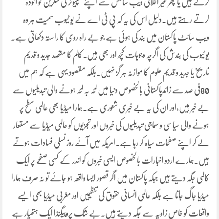
کرتے ہیں یا پھر غیر اخلاقی ویب سائٹس سے اپنے کمپیوٹر کی سکرین کو آلودہ
کرتے رہتے ہیں۔دلیل اس کی یہ کہ پی ٹی اے نے یو ٹیوب سمیت ہر وہ
ویب سائٹ پاکستان میں بند کی ہوئی ہے جو بے راہ روی کا راستہ دکھاتی ہے۔
یو ٹیوب کی بندش کی اگرچہ وجوہات کچھ اور بھی ہیں۔کالم کا مقصد جدید و قدیم
تاریخ یا جدید و قدیم علوم کا موازنہ ہر گز نہیں۔بلکہ مقصود یہی ہے کہ ہم میں
80فی صد سے زائدپاکستانی بالخصوص دنیا میں لمحہ بہ لمحہ ہونے والی تبدیلیوں سے
بے خبر ہیں،اور ان کی یہ بے خبری شعوری ہے۔ہمارا میڈیا بھی عالمی سطح پر
ہونے والی سیاسی و سماجی تبدیلیوں کی خبروں اور تجزیوں کو عالمی میڈیا سے مستعار
لے کر اپنے صفحات سیاہ کر رہا ہے۔امریکہ میں آئے روز نسلی فسادات ہوتے
ہیں۔ہمارے اردو اخبارات بالخصوص ایسی خبروں کو اندر کے کسی صفحے پر ایک
کالمی جگہ دیتے ہیں جبکہ پاکستان میں اگر قصور ایسا واقعہ ہو جائے تو نہ صرف ہمارا
میڈیا جاگ جاتا ہے بلکہ عالمی انسانی حقوق کی تنظیمیں اور مغربی میڈیا بھی ایسے
واقعات کو خاص زاویہ سے جگہ دیتے ہیں۔بے شک پروپیگنڈا ایک ہتھیار ہے