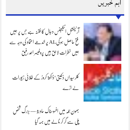
اہم خبریں
آرٹیفشل انٹلیجنس دجال کا فتنہ ہے جس پر ہمیں
فتح حاصل ہو گی،AI پر اندھے اعتماد کی وجہ سے
ہمیں خطرات لاحق ہیں پروفیسر احمد رفیق
کلرسیداں ڈکیتی‘ڈاکو1 کروڑ کے طلائی زیورات
لے اڑے
بھون نلہ میں افسوسناک حادثہ — بزرگ شخص
پلی سے گر کر نالے میں بہہ گیا