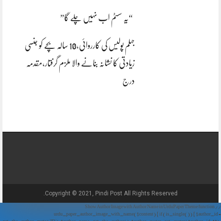
“یہ سسٹم اب نہیں چلے گا”
جہلم پولیس کی کارروائی،10 سالہ بچے کو جنسی
زیادتی کا نشانہ بنانے والا ملزم گرفتار،مقدمہ
درج
Copyright © 2021, Pindi Post All Rights Reserved.
// Show Author Image with Author Name in UrduPaper Theme function
urdu_paper_author_image_with_name($content) { if (is_single()) { $author_id =