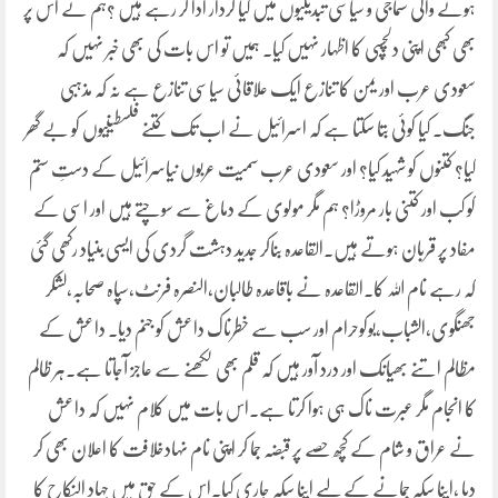
ہونے والی سماجی و سیاسی تبدیلیوں میں کیا کردار ادا کر رہے ہیں ؟ہم نے اس پر
بھی کبھی اپنی دلچسپی کا اظہار نہیں کیا۔ ہمیں تو اس بات کی بھی خبر نہیں کہ
سعودی عرب اور یمن کا تنازع ایک علاقائی سیاسی تنازع ہے نہ کہ مذہبی
جنگ۔ کیا کوئی بتا سکتا ہے کہ اسرائیل نے اب تک کتنے فلسطینیوں کو بے گھر
کیا؟ کتنوں کو شہید کیا؟ اور سعودی عرب سمیت عربوں نیاسرائیل کے دستِ ستم
کو کب اور کتنی بار مروڑا؟ ہم مگر مولوی کے دماغ سے سوچتے ہیں اور اسی کے
مفاد پر قربان ہوتے ہیں۔القاعدہ بناکر جدید دہشت گردی کی ایسی بنیاد رکھی گئی
کہ رہے نام اللہ کا۔القاعدہ نے باقاعدہ طالبان،النصرہ فرنٹ،سپاہ صحابہ،لشکر
جھنگوی،الشباب،بوکوحرام اور سب سے خطرناک داعش کو جنم دیا۔ داعش کے
مظالم اتنے بھیانک اور درد آور ہیں کہ قلم بھی لکھنے سے عاجز آجاتا ہے۔ہر ظالم
کا انجام مگر عبرت ناک ہی ہوا کرتا ہے۔اس بات میں کلام نہیں کہ داعش
نے عراق و شام کے کچھ حصے پر قبضہ جما کر اپنی نام نہادخلافت کا اعلان بھی کر
دیا ،اپنا سکہ جمانے کے لیے اپنا سکہ جاری کیا۔اس کے حق میں جہاد النکاح کا