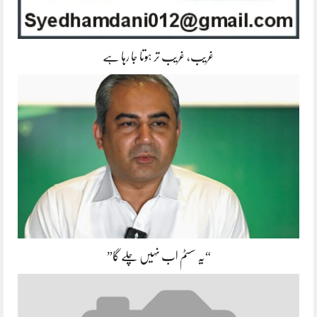
غریب، غریب تر ہوتا جا رہا ہے
“یہ سسٹم اب نہیں چلے گا”