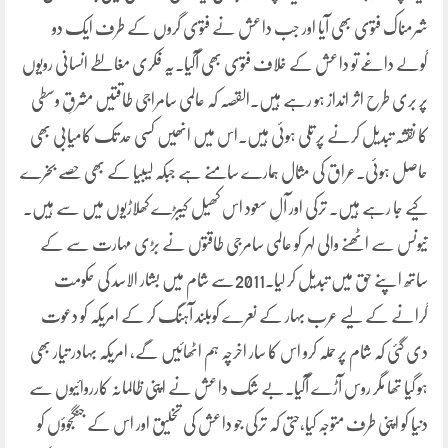
شرمناک فتوی بھی آیا اور جب داعش نے فتوی گروں کے طرف ایک دو
گولے داغے تو داعش کے خلاف فتوی بھی آگیا۔یہ فکری مغالطے انسانی رویوں
پر بری طرح اثر انداز ہو رہے ہیں۔القصہ کہ عالمی سامراجی طاقتیں مشرقِ وسطی
کا نقشہ تبدیل کرنے پر تلی ہوئی ہیں۔اس میں انھیں کسی حد تک کامیابی بھی
حاصل ہوئی۔عراق کی مثال ہمارے سامنے ہے جبکہ لیبیا کے بھی حصے بخرے
کیے جا رہے ہیں۔ ترکی اور آلِ سعود اس کھیل کیبڑے کھلاڑیوں میں سے ہیں۔
تیونس سے اٹھنے والی لہر کو عالمی سامرجی طاقتوں نے بڑی مہارت سے کے
ساتھ اپنے حق میں تبدیل کر لیا۔2011سے شام میں بشار الاسد کی حکومت
گرانے کے لیے عرب بہار کے نعرے کوبلند آہنگ کر کے امریکہ کو دعوت
دی گئی کہ شام پر حملہ کرو اس کا سار اخرچہ ہم اٹھائیں گے، امریکہ بہادر تیار بھی
ہو گیا تھا مگر روس آڑے آگیا۔بے شک داعش نے اپنی ظالمانہ کارروائیوں سے
دنیا کو اپنی طرف متوجہ کیا،حتی کہ ترکی جو داعش کی تخلیق اور اس کے جنگجوؤں کو