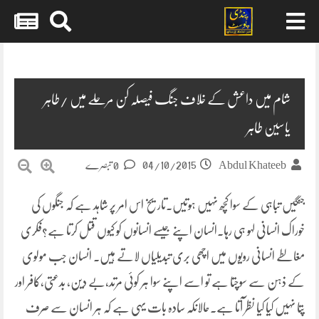
Skip
to
content
شام میں داعش کے خلاف جنگ فیصلہ کن مرحلے میں /طاہر
یاسین طاہر
04/10/2015
Abdul Khateeb
0 تبصرے
جنگیں تباہی کے سوا کچھ نہیں ہوتیں۔تاریخ اس امر پر شاہد ہے کہ جنگوں کی
خوراک انسانی لہو ہی رہا۔انسان اپنے جیسے انسانوں کو کیوں قتل کرتا ہے؟فکری
مغالطے انسانی رویوں میں اچھی بری تبدیلیاں لاتے ہیں۔ انسان جب مولوی
کے ذہن سے سوچتا ہے تو اسے اپنے سوا ہر کوئی
مرتد،بے دین، بدعتی،کافر اور
پتا نہیں کیا کیا نظر آتا ہے۔حالانکہ سادہ بات یہی ہے کہ ہر انسان سے صرف