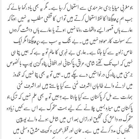
جو مغربی میڈیا بڑی ہنر مندی سے استعمال کر رہا ہے۔ مگر یہ بھی یاد رکھا جائے کہ
جب ہم پروپیگنڈا کا لفظ استعمال کرتے ہیں تو اس کا قطعی مطلب یہ نہیں ہوتا کہ
ہمارے ہاں قصور ایسے واقعات رونما نہیں ہوتے یا ہمارے ہاں دہشت گردوں
کے سہولت کار موجود نہیں ہیں۔بے شک یہ سب ہے،پروپیگنڈا مگر ایک
خاص زاویہ سے کیا جاتا ہے۔ہماری بے خبری کا عالم تو یہ ہے کہ ہمیں پتا ہی
نہیں کہ اب تک کتنے شامی،عراقی،پاکستانی اور افغانی پناہ گزین یورپ بالخصوص
جرمنی میں پناہ کی درخواستیں دے چکے ہیں۔ہمیں تو یہ بھی پتا نہیں کہ قندوز
میں لڑنے والے طالبان اشرف غنی سے کیا چاہتے ہیں اور اشرف غنی
بھارت سے مل کر پاکستان سے کیا چاہتا ہے؟ہمیں تو یہ بھی علم نہیں کہ ترکی جو
پاکستان میں میٹرو بسیں چلانے کے لیے بہت متحرک ہے اس سے کہیں زیادہ
متحرک وہ داعش کی تخلیق او رازاں بعد اس میں شامل ہونے والے یورپین
جنگجوؤں کی مدد کرنے میں ہے۔عمان اور قطر،بحرین و کویت مشرقِ وسطی میں