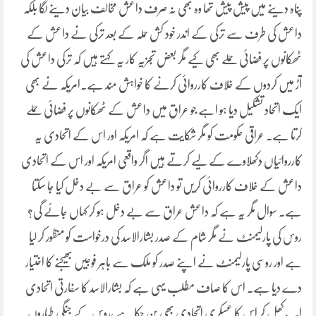
پناہ دینے میں پیش پیش تھا وہ بھی نہ صرف داعش مخالف بیان دینے لگا بلکہ
داعش کی طرف سے ترکی کے اندر خود کش حملہ کے بعد ترکی نے داعش کے
ٹھکانوں پر فضائی حملے بھی کیے مگر بعض تجزیہ کار یہ کہتے ہیں کہ ترکی داعش کی
آڑ میں کردوں کے خلاف کارروائی کرنے کا خواہش مند ہے۔امریکہ نے بھی
ایک اتحاد تشکیل دیا ہو اہے جو عراق میں داعش کے ٹھکانوں پر فضائی حملے
کرتا ہے۔ عراقی حکومت کو مگر شکایت ہے کہ امریکہ اور اس کے اتحادی یہ
کارروائیاں دکھلاوے کے لیے کرتے ہیں اگر واقعی امریکہ اور اس کے اتحادی
داعش کے خلاف کارروائی کریں تو داعش کو عراق سے بے دخل کیا جا سکتا
ہے۔ سوال مگر یہ ہے کہ داعش عراق سے بے دخل ہو کر کہاں جائے گی؟
روس کی پارلیمنٹ نے مگر شام کے صدر بشارالاسد کی درخواست کو منظور کر لیا
ہے اور روسی پارلیمنٹ نے اپنے صدر کو ملک سے باہر فوجیں بھیجنے کا اختیار
دے دیا ہے۔ اس کا صاف مطلب یہی ہے کہ بشارالاسد کا سفارتی اتحادی
اب کھل کر اس کا عسکری اتحادی بھی بن چکا ہے ،روس کے جنگی طیاروں