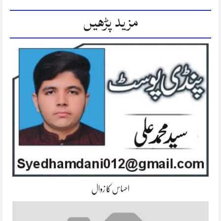
مزید پڑھیں
احساس کا زوال