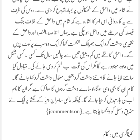
نے شام میں داعش کے ٹھکانوں پر بمباریشروع کر دی ہے۔روس کی طرف
سے یہ کارروائی اس امر کا اشارہ ہے کہ شام میں داعش کے خلاف جنگ
فیصلہ کن مرحلے میں داخل ہو چکی ہے۔جہاں القاعدہ،النصرہ اور داعش کے
تکفیری دہشت گرد ایک بھیانک شکست کھا کر ایک دوسرے پر ٹوٹ پڑیں
گے۔داعش کا خطے میں کم و بیش تیس سے چالیس سال تک کسی نہ کسی شکل
میں وجود،موجود رہے گا مگر اس کی قوت اب ختم کر دی جائے کی۔متبادل کیا
سامنے لایا جائے گا؟نئے دہشت گرد جنھیں معتدل دہشت گرد کہا جائے گا۔
کام ان کا بھی وہی ہوگا جو سارے دہشت گردوں کا ہوا کرتا ہے مگر ان کا نام
اب کی بار تبدیل کر دیا جائے گا۔ کیونکہ عالمی سامراج دنیا کے نقشے پر ایک نئے
مشرقِ وسطی کو دیکھنا چاہتا ہے۔{jcomments on}
کیٹاگری میں :
کالم