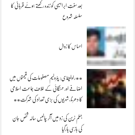
بعد سنتِ ابراہیمی کو زندہ رکھتے ہوئے قربانی کا
سلسلہ شروع
احساس کا زوال
**راولپنڈی: پٹرولیم مصنوعات کی قیمتوں میں
اضافے اور مہنگائی کے خلاف جماعت اسلامی
کا دھرنا، شہریوں کی بڑی تعداد کی شرکت**
جہلم ٹرین کی زد میں آکر چالیس سالہ شخص جان
کی بازی ہارگیا