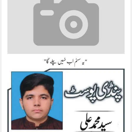
“یہ سسٹم اب نہیں چلے گا”