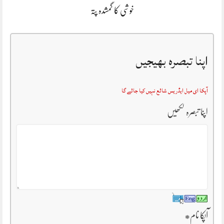
خوشی کا گمشدہ پتہ
اپنا تبصرہ بھیجیں
آپکا ای میل ایڈریس شائع نہیں کیا جائے گا
اپنا تبصرہ لکھیں
آپکا نام
*