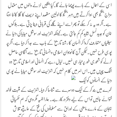
اسی کے اعمال کے بارے پوچھا جائے گا۔کیا جنگیں لڑنے والوں میں معتدل
مزاج جنگجو بھی ہوا کرتے ہیں؟ہر جنگجو کا اولین مقصد اپنے حریف کا گلا کاٹنا ہوتا
ہے۔اگر وہ یہ نہ کر سکے تو پھر اسے اپنے گلے کی قربانی دینا پڑتی ہے۔ہلاکوں
خان کو جدید نسل شاید کم کم جانتی ہے۔کیونکہ انٹرنیٹ اور سوشل میڈیا کی دنیا نے
سیلفیاں متعارف کروا کر انسان کا رشتہ تاریخ کے باب سے جدا کر دیا ہے، اگرچہ
پوری طرح نہیں۔لیکن آج کا نوجوان اسلامی و انسانی تاریخ سے آگاہی حاصل
کرنے کو شعوری طور پر تیار ہی نہیں۔خیال رہے کہ انسانی اور اسلامی تاریخ دو
الگ چیزیں ہیں۔اس امر میں کلام نہیں کہ انٹرنیٹ
اور سوشل میڈیا نے پوری
دنیا کے انسانوں کو ایک
کمرے میں بند کر کے ایک دوسرے سے شناسا کر دیا۔انٹرنیٹ کے مثبت فوائد
گنوائے جائیں تو اس کے لیے دفتر درکار ہے۔ ہمارا المیہ مگر وہی کہ ہم نفسیاتی
ہیجان کے مارے ماضی کے اوراق سے مسلمانوں کی فتح کے حاشیے تلاش