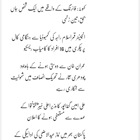
کہوٹہ: فائرنگ کے واقعے میں ایک شخص جاں
بحق، تین زخمی
انجینئر قمراسلام راجہ کی کمبوڈیا سے ہنگامی کال
پر چکری میں 16 افراد کا کامیاب ریسکیو
عمران خان سے دوستی ہونے کے باوجود
چودھری نثار نے تحریک انصاف میں شمولیت
سے انکاری رہے
علی امین گنڈاپور کا وزیراعلیٰ خیبرپختونخوا کے
عہدے سے مستعفی ہونے کا اعلان
پاکستان بھر میں نمازِ عیدالاضحی کی ادائیگی کے