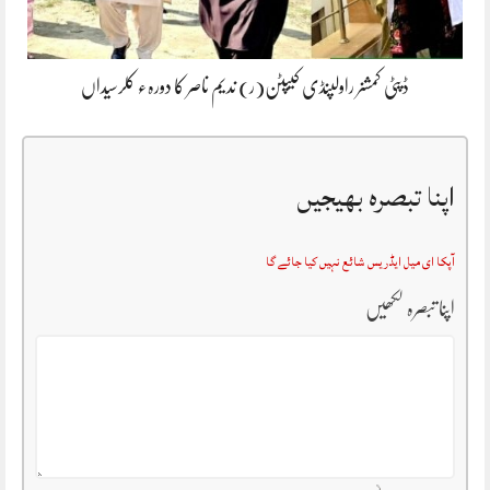
ڈپٹی کمشنر راولپنڈی کیپٹن(ر) ندیم ناصر کا دورہء کلرسیداں
اپنا تبصرہ بھیجیں
آپکا ای میل ایڈریس شائع نہیں کیا جائے گا
اپنا تبصرہ لکھیں