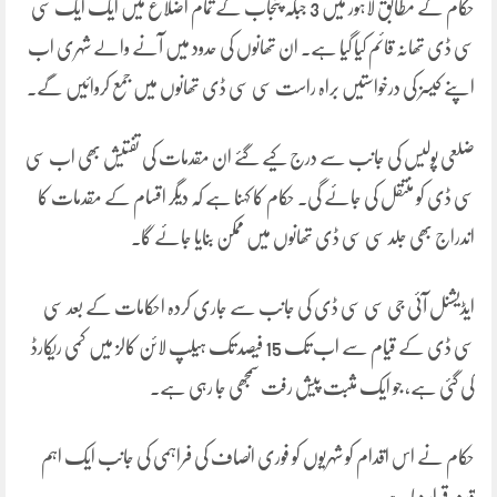
حکام کے مطابق لاہور میں 3 جبکہ پنجاب کے تمام اضلاع میں ایک ایک سی
سی ڈی تھانہ قائم کیا گیا ہے۔ ان تھانوں کی حدود میں آنے والے شہری اب
اپنے کیسز کی درخواستیں براہ راست سی سی ڈی تھانوں میں جمع کروائیں گے۔
ضلعی پولیس کی جانب سے درج کیے گئے ان مقدمات کی تفتیش بھی اب سی
سی ڈی کو منتقل کی جائے گی۔ حکام کا کہنا ہے کہ دیگر اقسام کے مقدمات کا
اندراج بھی جلد سی سی ڈی تھانوں میں ممکن بنایا جائے گا۔
ایڈیشنل آئی جی سی سی ڈی کی جانب سے جاری کردہ احکامات کے بعد سی
سی ڈی کے قیام سے اب تک 15 فیصد تک ہیلپ لائن کالز میں کمی ریکارڈ
کی گئی ہے، جو ایک مثبت پیش رفت سمجھی جا رہی ہے۔
حکام نے اس اقدام کو شہریوں کو فوری انصاف کی فراہمی کی جانب ایک اہم