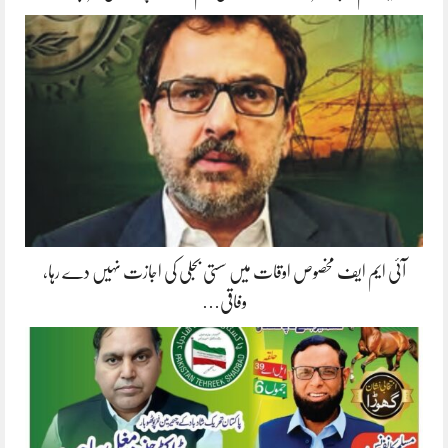
آئی ایم ایف مخصوص اوقات میں سستی بجلی کی اجازت نہیں دے رہا،
وفاقی…