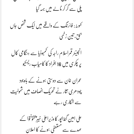
پلی سے گر کر نالے میں بہہ گیا
کہوٹہ: فائرنگ کے واقعے میں ایک شخص جاں
بحق، تین زخمی
انجینئر قمراسلام راجہ کی کمبوڈیا سے ہنگامی کال
پر چکری میں 16 افراد کا کامیاب ریسکیو
عمران خان سے دوستی ہونے کے باوجود
چودھری نثار نے تحریک انصاف میں شمولیت
سے انکاری رہے
علی امین گنڈاپور کا وزیراعلیٰ خیبرپختونخوا کے
عہدے سے مستعفی ہونے کا اعلان