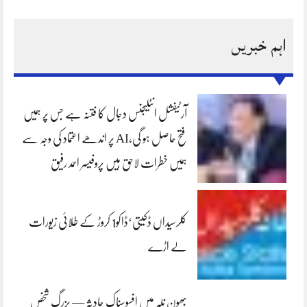
اہم خبریں
آرٹیفشل انٹلیجنس دجال کا فتنہ ہے جس پر ہمیں
فتح حاصل ہو گی،AI پر اندھے اعتماد کی وجہ سے
ہمیں خطرات لاحق ہیں پروفیسر احمد رفیق
کلرسیداں ڈکیتی‘ڈاکو1 کروڑ کے طلائی زیورات
لے اڑے
بھون نلہ میں افسوسناک حادثہ — بزرگ شخص