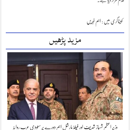
قدم قرار دیا ہے۔
کیٹاگری میں :
اہم خبریں
مزید پڑھیں
وزیر اعظم شہباز شریف اور فیلڈ مارشل اہم دورے پر سعودی عرب روانہ