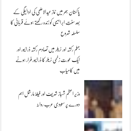
پاکستان بھر میں نمازِ عیدالاضحی کی ادائیگی کے
بعد سنتِ ابراہیمی کو زندہ رکھتے ہوئے قربانی کا
سلسلہ شروع
جہلم رکشہ اور ٹریلر میں تصادم رکشہ ڈرائیور اور
ایک عورت زخمی ٹریلر کا ڈرائیور فرار ہونے
میں کامیاب
وزیر اعظم شہباز شریف اور فیلڈ مارشل اہم
دورے پر سعودی عرب روانہ