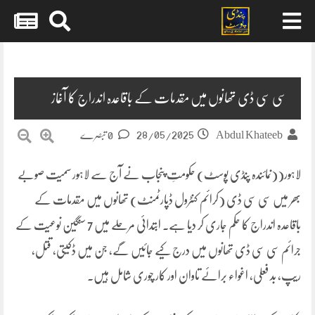
Skip
to
content
سی سی ڈی تھانوں میں مقدمات کے باقاعدہ اندراج کا آغاز
28/05/2025
Abdul Khateeb
0 تبصرے
لاہور((نمائندہ پنڈی پوسٹ) حکومتِ پنجاب نے آج سے لاہور سمیت صوبے
بھر میں سی سی ڈی (کرائم کنٹرول ڈپارٹمنٹ) تھانوں میں مقدمات کے
باقاعدہ اندراج کا حکم جاری کر دیا ہے۔ ابتدائی مرحلے میں 7 سنگین نوعیت کے
جرائم سی سی ڈی تھانوں میں درج کیے جائیں گے، جن میں ڈکیتی، قتل،
ریپ، بد فعلی، اغواء برائے تاوان اور کار چوری شامل ہیں۔