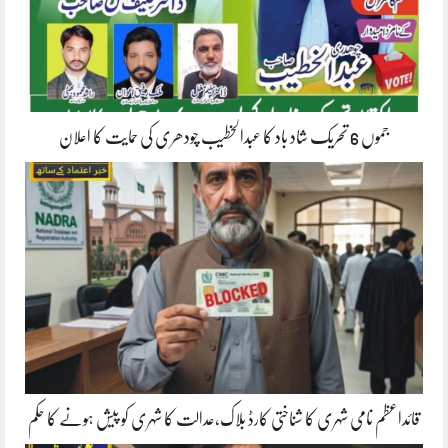
جموں 6 تحریک شاد باد کا عبدالخطیب چودھری کی حمایت کا اعلان
قائداعظم نامی شہری کا شناختی کارڈ بلاک،عدالت کا شہری کو پیش ہونے کا حکم