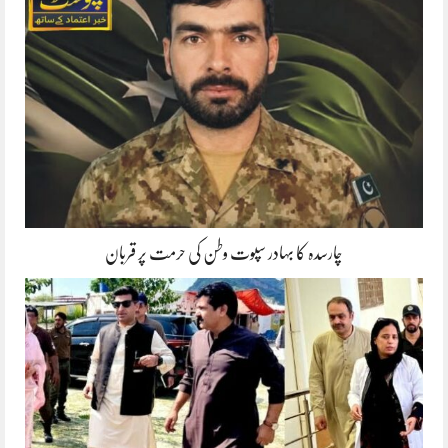
چارسدہ کا بہادر سپوت وطن کی حرمت پر قربان