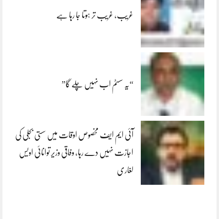
غریب، غریب تر ہوتا جا رہا ہے
“یہ سسٹم اب نہیں چلے گا”
آئی ایم ایف مخصوص اوقات میں سستی بجلی کی
اجازت نہیں دے رہا، وفاقی وزیر توانائی اویس
لغاری