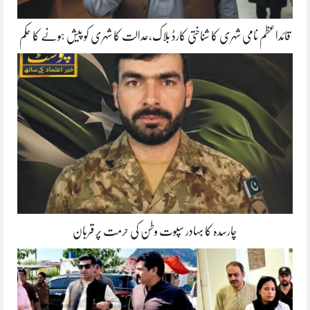
قائداعظم نامی شہری کا شناختی کارڈ بلاک،عدالت کا شہری کو پیش ہونے کا حکم
چارسدہ کا بہادر سپوت وطن کی حرمت پر قربان