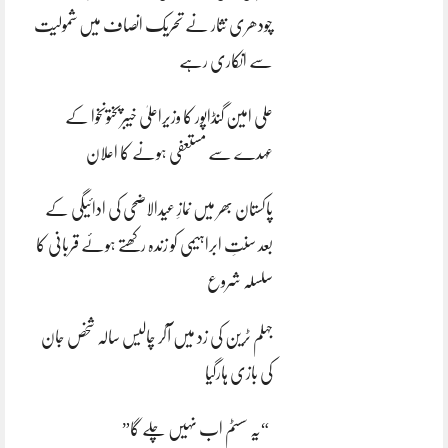
چودھری نثار نے تحریک انصاف میں شمولیت
سے انکاری رہے
علی امین گنڈاپور کا وزیراعلیٰ خیبرپختونخوا کے
عہدے سے مستعفی ہونے کا اعلان
پاکستان بھر میں نمازِ عیدالاضحی کی ادائیگی کے
بعد سنتِ ابراہیمی کو زندہ رکھتے ہوئے قربانی کا
سلسلہ شروع
جہلم ٹرین کی زد میں آکر چالیس سالہ شخص جان
کی بازی ہارگیا
“یہ سسٹم اب نہیں چلے گا”