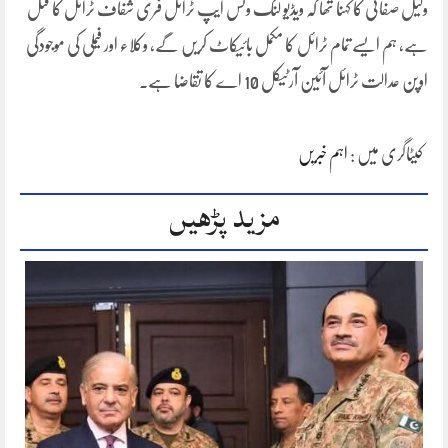
وکیل صفائی کا کہنا تھا کہ ویڈیو لنک وٹس ایپ ٹرائل فری شفاف ٹرائل کا قتل
ہے، ہم ایسے تمام ٹرائل کا مکمل بائیکاٹ کریں گے، وکلاء اور فیملی کی موجودگی
اوپن عدالت ٹرائل آئین آرٹیکل 10 اے کا تقاضا ہے۔
کیٹاگری میں :
اہم خبریں
مزید پڑھیں