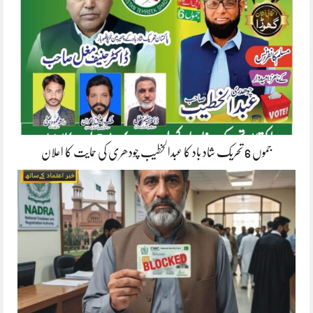
جموں 6 تحریک شاد باد کا عبدالخطیب چودھری کی حمایت کا اعلان