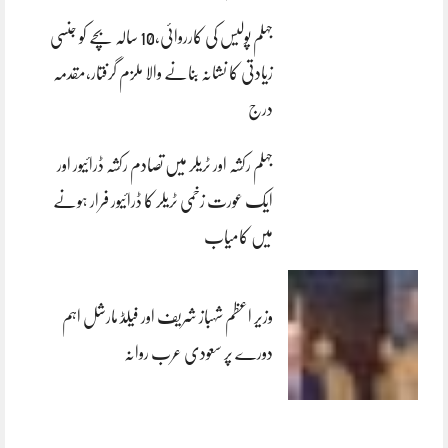
جہلم پولیس کی کارروائی،10 سالہ بچے کو جنسی
زیادتی کا نشانہ بنانے والا ملزم گرفتار،مقدمہ
درج
جہلم رکشہ اور ٹریلر میں تصادم رکشہ ڈرائیور اور
ایک عورت زخمی ٹریلر کا ڈرائیور فرار ہونے
میں کامیاب
وزیر اعظم شہباز شریف اور فیلڈ مارشل اہم
دورے پر سعودی عرب روانہ