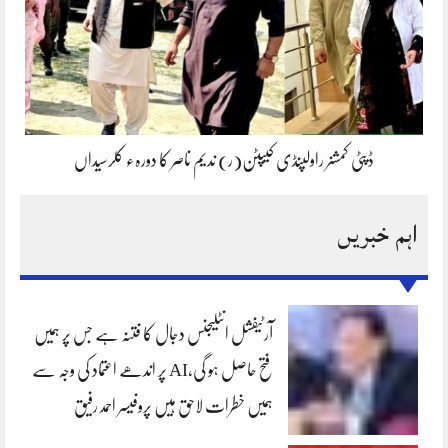
ڈپٹی کمشنر راولپنڈی کیپٹن(ر) ندیم ناصر کا دورہء کلرسیداں
اہم خبریں
آرٹیفشل انٹلیجنس دجال کا فتنہ ہے جس پر ہمیں
فتح حاصل ہو گی،AI پر اندھے اعتماد کی وجہ سے
ہمیں خطرات لاحق ہیں پروفیسر احمد رفیق