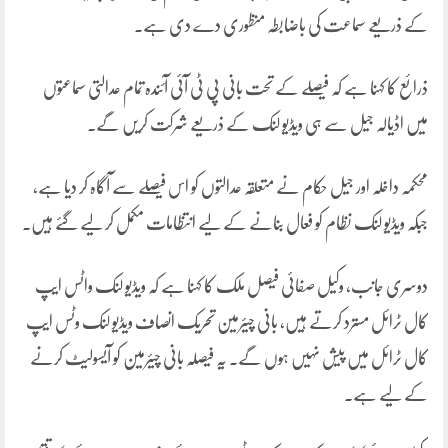
کے ذریعے سماعت کی باضابطہ منظوری دے دی ہے۔
ذرائع کا کہنا ہے کہ فیصلے کے تحت بانی پی ٹی آئی آئندہ تمام عدالتی سماعتوں
میں اڈیالہ جیل سے ہی ویڈیو لنک کے ذریعے شرکت کریں گے۔
محکمہ داخلہ اور جیل حکام نے متعلقہ عدالتوں کو اس فیصلے سے آگاہ کر دیا ہے،
جبکہ ویڈیو لنک نظام کو فعال بنانے کے لیے انتظامات مکمل کر لیے گئے ہیں۔
دوسری جانب، وکیل صفائی فیصل ملک کا کہنا ہے کہ ویڈیو لنک واٹس ایپ
کال ٹرائل مسترد کرتے ہیں، بانی چیئرمین تحریک انصاف ویڈیو لنک وٹس ایپ
کال ٹرائل میں پیش نہیں ہوں گے۔ یہ فیصلہ بانی چیئرمین کو آیسولیٹ کرنے
کے لیے ہے۔