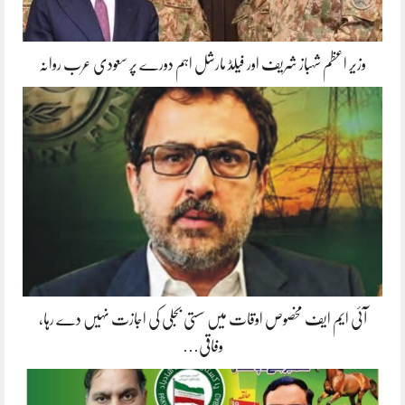
وزیر اعظم شہباز شریف اور فیلڈ مارشل اہم دورے پر سعودی عرب روانہ
آئی ایم ایف مخصوص اوقات میں سستی بجلی کی اجازت نہیں دے رہا،
وفاقی…