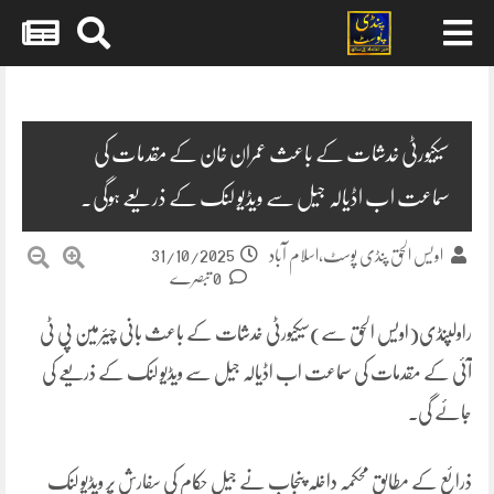
Skip
to
content
سیکیورٹی خدشات کے باعث عمران خان کے مقدمات کی
سماعت اب اڈیالہ جیل سے ویڈیو لنک کے ذریعے ہوگی۔
31/10/2025
اویس الحق پنڈی پوسٹ،اسلام آباد
0 تبصرے
راولپنڈی(اویس الحق سے)سیکیورٹی خدشات کے باعث بانی چیئرمین پی ٹی
آئی کے مقدمات کی سماعت اب اڈیالہ جیل سے ویڈیو لنک کے ذریعے کی
جائے گی۔
ذرائع کے مطابق محکمہ داخلہ پنجاب نے جیل حکام کی سفارش پر ویڈیو لنک