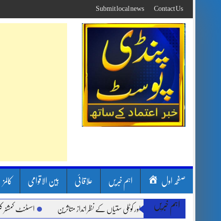
Skip
Submit local news
Contact Us
to
content
صفحہ اول
اہم خبریں
علاقائی
بین الاقوامی
کالمز
اہم خبریں
 بارشیں، لینڈ سلائیڈنگ اور کوٹلی ستیاں کے نظر انداز متاثرین
اسسٹنٹ کمشنر کلرسیدا