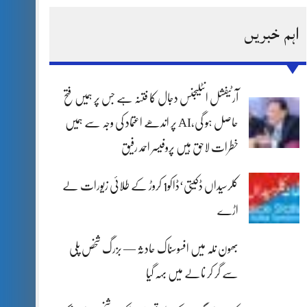
اہم خبریں
آرٹیفشل انٹلیجنس دجال کا فتنہ ہے جس پر ہمیں فتح
حاصل ہو گی،AI پر اندھے اعتماد کی وجہ سے ہمیں
خطرات لاحق ہیں پروفیسر احمد رفیق
کلرسیداں ڈکیتی‘ڈاکو1 کروڑ کے طلائی زیورات لے
اڑے
بھون نلہ میں افسوسناک حادثہ — بزرگ شخص پلی
سے گر کر نالے میں بہہ گیا