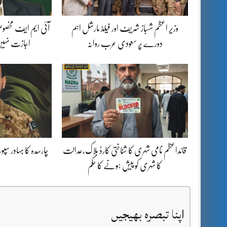
وزیر اعظم شہباز شریف اور فیلڈ مارشل اہم
آئی ایم ایف مخصوص
دورے پر سعودی عرب روانہ
اجازت نہیں
قائداعظم نامی شہری کا شناختی کارڈ بلاک،عدالت
چارسدہ کا بہادر س
کا شہری کو پیش ہونے کا حکم
اپنا تبصرہ بھیجیں