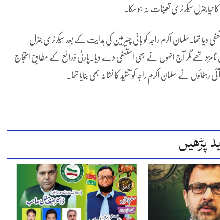
ا نیا جنرل سیکرٹری تعینات نہ ہو سکا۔
سے استعفی دیا تھا۔سلمان اکرم راجہ کو بانی چئیرمین کی ہدایت کے بعد سیکرٹری جنرل
احال نامزد تھے مگر آج انہوں ںے بھی استعفی دے دیا۔پارٹی ذرائع کے مطابق احتجاج
ہنمائوں نے سلمان اکرم راجہ کو تنقید کا نشانہ بھی بنایا تھا۔
د پڑھیں