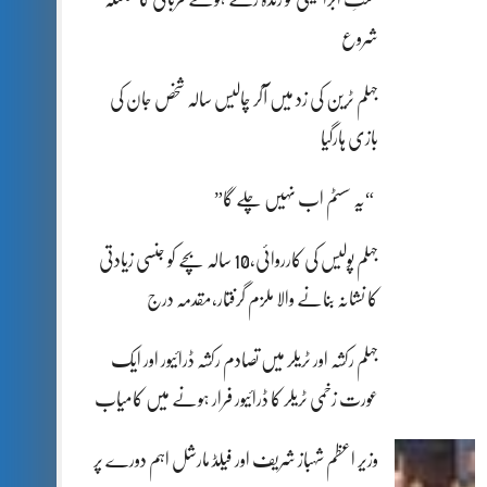
شروع
جہلم ٹرین کی زد میں آکر چالیس سالہ شخص جان کی
بازی ہارگیا
“یہ سسٹم اب نہیں چلے گا”
جہلم پولیس کی کارروائی،10 سالہ بچے کو جنسی زیادتی
کا نشانہ بنانے والا ملزم گرفتار،مقدمہ درج
جہلم رکشہ اور ٹریلر میں تصادم رکشہ ڈرائیور اور ایک
عورت زخمی ٹریلر کا ڈرائیور فرار ہونے میں کامیاب
وزیر اعظم شہباز شریف اور فیلڈ مارشل اہم دورے پر