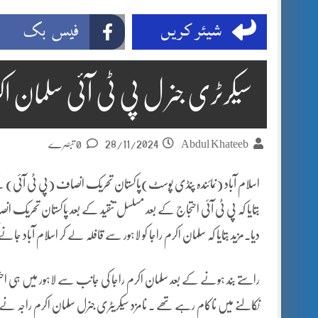
شیئر کریں
فیس بک
سیکرٹری جنر ل پی ٹی آئی سلمان 
28/11/2024
Abdul Khateeb
0 تبصرے
اسلام آباد (نمائندہ پنڈی پوسٹ)پاکستان تحریک انصاف (پی ٹی آئی)
بتایا کہ پی ٹی آئی احتجاج کے بعد مسلسل تنقید کے بعد پاکستان تحری
دیا۔مزید بتایا کہ سلمان اکرم راجا کو لاہور سے قافلہ لے کر اسلام آباد جا
راستے بند ہونے کے بعد سلمان اکرم راجا کی جانب سے لاہور میں ہی احتجاج کا 
نکالنے میں ناکام رہے تھے . نامزد سیکریٹری جنرل سلمان اکرم راجہ 