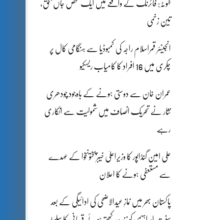
کہوٹہ: فائرنگ کے واقعے میں ایک شخص جاں بحق،
تین زخمی
انجینئر قمراسلام راجہ کی کمبوڈیا سے ہنگامی کال پر
چکری میں 16 افراد کا کامیاب ریسکیو
عمران خان سے دوستی ہونے کے باوجود چودھری
نثار نے تحریک انصاف میں شمولیت سے انکاری
رہے
علی امین گنڈاپور کا وزیراعلیٰ خیبرپختونخوا کے عہدے
سے مستعفی ہونے کا اعلان
پاکستان بھر میں نمازِ عیدالاضحی کی ادائیگی کے بعد
سنتِ ابراہیمی کو زندہ رکھتے ہوئے قربانی کا سلسلہ