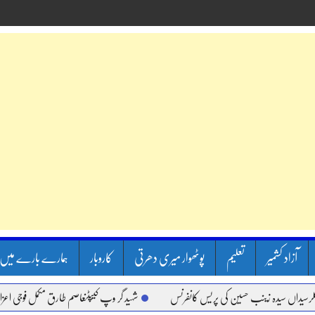
آزاد کشمیر
تعلیم
پوٹھوار میری دھرتی
کاروبار
ہمارے بارے میں
ں سیدہ زینب حسین کی پریس کانفرنس
شہید گر وپ کیپٹنعاصم طارق مکمل فوجی اعزاز کے سا