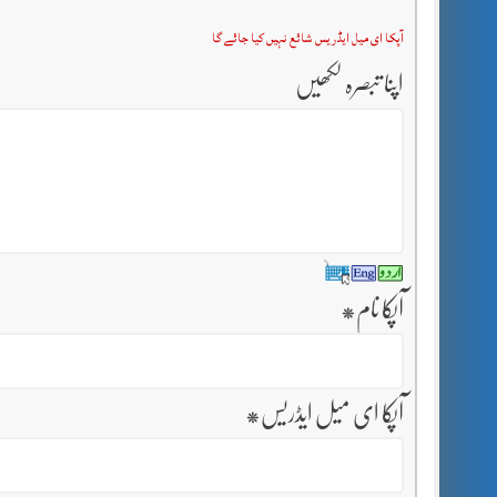
آپکا ای میل ایڈریس شائع نہیں کیا جائے گا
اپنا تبصرہ لکھیں
آپکا نام
*
آپکا ای میل ایڈریس
*