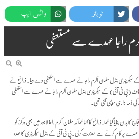
ٹویٹر
واٹس ایپ
اکرم راجا عہدے سے مستعفی
 کے سیکریٹری جنرل سلمان اکرم راجا نے عہدے سے استعفی دے دیا۔ ذرائع نے
ک انصاف (پی ٹی آئی) کے سیکریٹری جنرل سلمان اکرم راجا نے عہدے سے استعفی
نے کی ذمہ داری سونپی گئی تھی۔
پلان بنایا گیا تھا۔ذرائع کا کہنا تھا کہ سلمان اکرم راجا لاہور میں بھی ورکرز کو
نے عہدے پر کام کرنے سے معذرت کرلی۔پی ٹی آئی کے جنرل سیکریٹری کا عہدہ