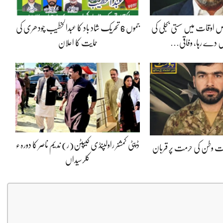
 اوقات میں سستی بجلی کی
جموں 6 تحریک شاد باد کا عبدالخطیب چودھری کی
 دے رہا، وفاقی…
حمایت کا اعلان
ڈپٹی کمشنر راولپنڈی کیپٹن(ر) ندیم ناصر کا دورہء
پوت وطن کی حرمت پر قربان
کلرسیداں