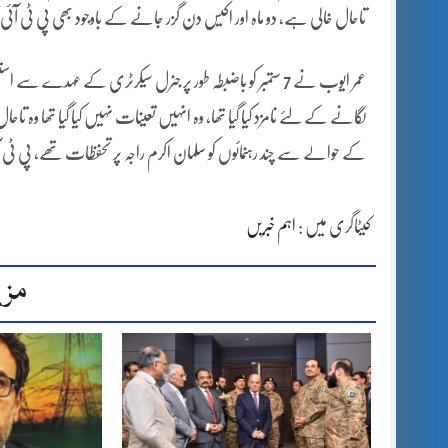
تاحال خالی ہے، دو ماہ اور اکیس دن گزر جانے کے باوجود بھی پی ٹی آئی ک
عمر ایوب نے 7 ستمبر کو باضبطہ طور پر جنرل سیکرٹری کے عہدے 
لگانے کے لئے نامزد کیا گیا تھا، وہ انہیں تعینات نہیں کیا گیا تھا وہ ت
کے حوالے سے چند رہنمائوں کو سلمان اکرم راجہ پر تحفظات تھے، پی ٹی آئی ر
کیٹاگری میں :
اہم خبریں
مزی