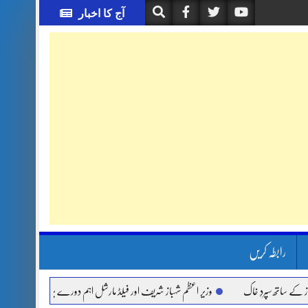
آج کا اخبار
رابطہ کریں
تھ سپردِ خاک
وزیر اعظم شہباز شریف اور فیلڈ مارشل اہم دورے پر سعودی عرب روانہ